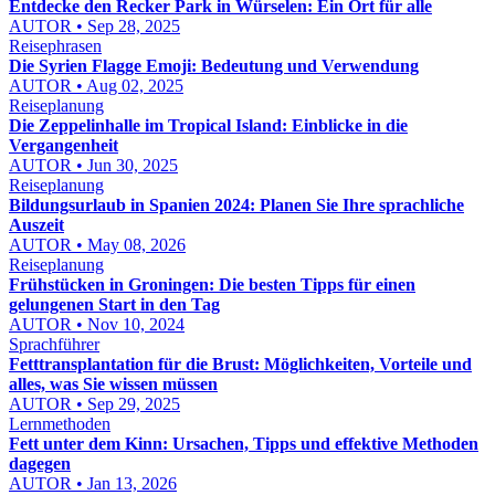
Entdecke den Recker Park in Würselen: Ein Ort für alle
AUTOR • Sep 28, 2025
Reisephrasen
Die Syrien Flagge Emoji: Bedeutung und Verwendung
AUTOR • Aug 02, 2025
Reiseplanung
Die Zeppelinhalle im Tropical Island: Einblicke in die
Vergangenheit
AUTOR • Jun 30, 2025
Reiseplanung
Bildungsurlaub in Spanien 2024: Planen Sie Ihre sprachliche
Auszeit
AUTOR • May 08, 2026
Reiseplanung
Frühstücken in Groningen: Die besten Tipps für einen
gelungenen Start in den Tag
AUTOR • Nov 10, 2024
Sprachführer
Fetttransplantation für die Brust: Möglichkeiten, Vorteile und
alles, was Sie wissen müssen
AUTOR • Sep 29, 2025
Lernmethoden
Fett unter dem Kinn: Ursachen, Tipps und effektive Methoden
dagegen
AUTOR • Jan 13, 2026