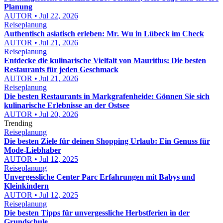
Planung
AUTOR • Jul 22, 2026
Reiseplanung
Authentisch asiatisch erleben: Mr. Wu in Lübeck im Check
AUTOR • Jul 21, 2026
Reiseplanung
Entdecke die kulinarische Vielfalt von Mauritius: Die besten
Restaurants für jeden Geschmack
AUTOR • Jul 21, 2026
Reiseplanung
Die besten Restaurants in Markgrafenheide: Gönnen Sie sich
kulinarische Erlebnisse an der Ostsee
AUTOR • Jul 20, 2026
Trending
Reiseplanung
Die besten Ziele für deinen Shopping Urlaub: Ein Genuss für
Mode-Liebhaber
AUTOR • Jul 12, 2025
Reiseplanung
Unvergessliche Center Parc Erfahrungen mit Babys und
Kleinkindern
AUTOR • Jul 12, 2025
Reiseplanung
Die besten Tipps für unvergessliche Herbstferien in der
Grundschule