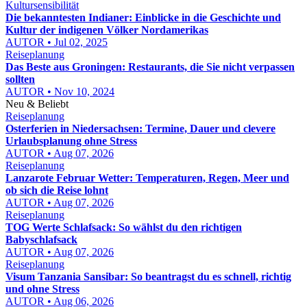
Kultursensibilität
Die bekanntesten Indianer: Einblicke in die Geschichte und
Kultur der indigenen Völker Nordamerikas
AUTOR • Jul 02, 2025
Reiseplanung
Das Beste aus Groningen: Restaurants, die Sie nicht verpassen
sollten
AUTOR • Nov 10, 2024
Neu & Beliebt
Reiseplanung
Osterferien in Niedersachsen: Termine, Dauer und clevere
Urlaubsplanung ohne Stress
AUTOR • Aug 07, 2026
Reiseplanung
Lanzarote Februar Wetter: Temperaturen, Regen, Meer und
ob sich die Reise lohnt
AUTOR • Aug 07, 2026
Reiseplanung
TOG Werte Schlafsack: So wählst du den richtigen
Babyschlafsack
AUTOR • Aug 07, 2026
Reiseplanung
Visum Tanzania Sansibar: So beantragst du es schnell, richtig
und ohne Stress
AUTOR • Aug 06, 2026