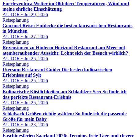
Fuerteventura Wetter im Oktober: Temperaturen, Wind und
meine ehrliche Einschätzung
AUTOR • Jul 29, 2026
Reiseplanung
Gourmet Reise: Entdecke die besten koreanischen Restaurants
in München
AUTOR • Jul 27, 2026
Reiseplanung
Rezensionen zu Hinterm Horizont Restaurant am Meer mit
atemberaubender Aussicht: Lohnt sich der Besuch wirklich?
AUTOR • Jul 25, 2026
Reiseplanung
Utersum Restaurant Guide: Die besten kulinarischen
Erlebnisse auf Sylt
AUTOR • Jul 25, 2026
Reiseplanung
Kulinarische Köstlichkeiten am Schladitzer See: So finde ich
das perfekte Restaurant-Erlebnis
AUTOR • Jul 25, 2026
Reiseplanung
Schlafsack Größen richtig wählen: So finde ich die passende
Größe für mein Baby
AUTOR • Jul 23, 2026
Reiseplanung
Faschingsferien Saarland 2026: Termine, freie Tage und clevere