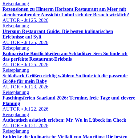
Reiseplanung
Rezensionen zu Hinterm Horizont Restaurant am Meer mit
atemberaubender Aussicht: Lohnt sich der Besuch wirklich?
AUTOR • Jul 25, 2026
Reiseplanung
Utersum Restaurant Guide: Die besten kulinarischen
Erlebnisse auf Sylt
AUTOR • Jul 25, 2026
Reiseplanung
Kulinarische Köstlichkeiten am Schladitzer See: So finde ich
das perfekte Restaurant-Erlebnis
AUTOR • Jul 25, 2026
Reiseplanung
Schlafsack Größen richtig wählen: So finde ich die passende
Größe für mein Baby
AUTOR • Jul 23, 2026
Reiseplanung
Faschingsferien Saarland 2026: Termine, freie Tage und clevere
Planung
AUTOR • Jul 22, 2026
Reiseplanung
Authentisch asiatisch erleben: Mr. Wu in Lübeck im Check
AUTOR • Jul 21, 2026
Reiseplanung
Entdecke die kulinarische Vielfalt von Mauritius: Die besten