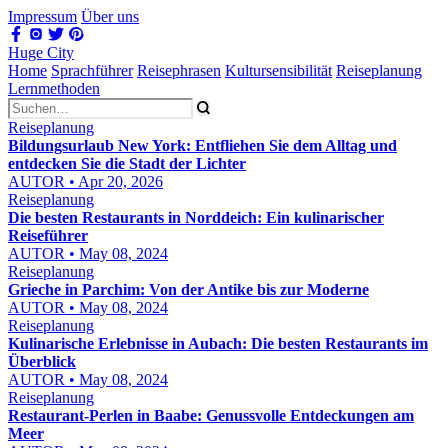
Impressum
Über uns
Huge City
Home
Sprachführer
Reisephrasen
Kultursensibilität
Reiseplanung
Lernmethoden
Reiseplanung
Bildungsurlaub New York: Entfliehen Sie dem Alltag und
entdecken Sie die Stadt der Lichter
AUTOR • Apr 20, 2026
Reiseplanung
Die besten Restaurants in Norddeich: Ein kulinarischer
Reiseführer
AUTOR • May 08, 2024
Reiseplanung
Grieche in Parchim: Von der Antike bis zur Moderne
AUTOR • May 08, 2024
Reiseplanung
Kulinarische Erlebnisse in Aubach: Die besten Restaurants im
Überblick
AUTOR • May 08, 2024
Reiseplanung
Restaurant-Perlen in Baabe: Genussvolle Entdeckungen am
Meer