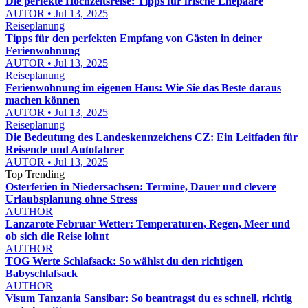
Die perfekte Hochzeitsreise: Tipps für frische Ehepaare
AUTOR • Jul 13, 2025
Reiseplanung
Tipps für den perfekten Empfang von Gästen in deiner
Ferienwohnung
AUTOR • Jul 13, 2025
Reiseplanung
Ferienwohnung im eigenen Haus: Wie Sie das Beste daraus
machen können
AUTOR • Jul 13, 2025
Reiseplanung
Die Bedeutung des Landeskennzeichens CZ: Ein Leitfaden für
Reisende und Autofahrer
AUTOR • Jul 13, 2025
Top Trending
Osterferien in Niedersachsen: Termine, Dauer und clevere
Urlaubsplanung ohne Stress
AUTHOR
Lanzarote Februar Wetter: Temperaturen, Regen, Meer und
ob sich die Reise lohnt
AUTHOR
TOG Werte Schlafsack: So wählst du den richtigen
Babyschlafsack
AUTHOR
Visum Tanzania Sansibar: So beantragst du es schnell, richtig