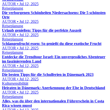
AUTOR • Jul 12, 2025
Reiseplanung
Die verborgenen Schönheiten Niedersachsens: Die 5 schönsten
Orte
AUTOR • Jul 12, 2025
Reiseplanung
Urlaub genießen: Tipps für die perfekte Auszeit
AUTOR • Jul 12, 2025
Reiseplanung
Schlangenfrucht essen: So genießt du diese exotische Frucht
AUTOR • Jul 12, 2025
Reiseplanung
Entdecke die Trendtour Israel: Ein unvergessliches Abenteuer
im faszinierenden Land
AUTOR • Jul 12, 2025
Reiseplanung
Die besten Tipps für die Schulferien in Dänemark 2023
AUTOR • Jul 12, 2025
Kultursensibilität
Heiraten in Dänemark: Anerkennung der Ehe in Deutschland
AUTOR • Jul 12, 2025
Reiseplanung
Alles, was du über den internationalen Führerschein in Costa
Rica wissen musst
AUTOR • Jul 13, 2025