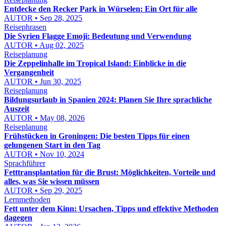
Entdecke den Recker Park in Würselen: Ein Ort für alle
AUTOR • Sep 28, 2025
Reisephrasen
Die Syrien Flagge Emoji: Bedeutung und Verwendung
AUTOR • Aug 02, 2025
Reiseplanung
Die Zeppelinhalle im Tropical Island: Einblicke in die
Vergangenheit
AUTOR • Jun 30, 2025
Reiseplanung
Bildungsurlaub in Spanien 2024: Planen Sie Ihre sprachliche
Auszeit
AUTOR • May 08, 2026
Reiseplanung
Frühstücken in Groningen: Die besten Tipps für einen
gelungenen Start in den Tag
AUTOR • Nov 10, 2024
Sprachführer
Fetttransplantation für die Brust: Möglichkeiten, Vorteile und
alles, was Sie wissen müssen
AUTOR • Sep 29, 2025
Lernmethoden
Fett unter dem Kinn: Ursachen, Tipps und effektive Methoden
dagegen