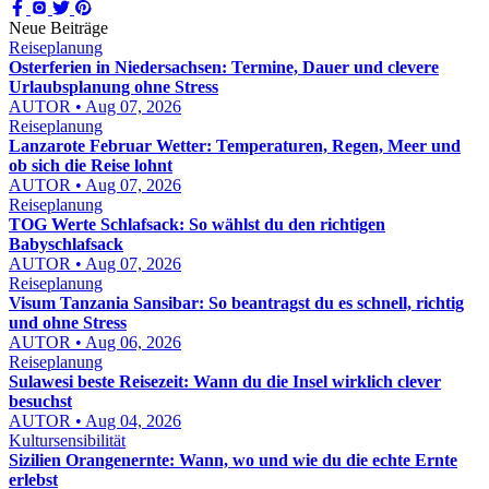
Neue Beiträge
Reiseplanung
Osterferien in Niedersachsen: Termine, Dauer und clevere
Urlaubsplanung ohne Stress
AUTOR • Aug 07, 2026
Reiseplanung
Lanzarote Februar Wetter: Temperaturen, Regen, Meer und
ob sich die Reise lohnt
AUTOR • Aug 07, 2026
Reiseplanung
TOG Werte Schlafsack: So wählst du den richtigen
Babyschlafsack
AUTOR • Aug 07, 2026
Reiseplanung
Visum Tanzania Sansibar: So beantragst du es schnell, richtig
und ohne Stress
AUTOR • Aug 06, 2026
Reiseplanung
Sulawesi beste Reisezeit: Wann du die Insel wirklich clever
besuchst
AUTOR • Aug 04, 2026
Kultursensibilität
Sizilien Orangenernte: Wann, wo und wie du die echte Ernte
erlebst