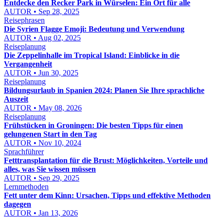
Entdecke den Recker Park in Würselen: Ein Ort für alle
AUTOR • Sep 28, 2025
Reisephrasen
Die Syrien Flagge Emoji: Bedeutung und Verwendung
AUTOR • Aug 02, 2025
Reiseplanung
Die Zeppelinhalle im Tropical Island: Einblicke in die
Vergangenheit
AUTOR • Jun 30, 2025
Reiseplanung
Bildungsurlaub in Spanien 2024: Planen Sie Ihre sprachliche
Auszeit
AUTOR • May 08, 2026
Reiseplanung
Frühstücken in Groningen: Die besten Tipps für einen
gelungenen Start in den Tag
AUTOR • Nov 10, 2024
Sprachführer
Fetttransplantation für die Brust: Möglichkeiten, Vorteile und
alles, was Sie wissen müssen
AUTOR • Sep 29, 2025
Lernmethoden
Fett unter dem Kinn: Ursachen, Tipps und effektive Methoden
dagegen
AUTOR • Jan 13, 2026