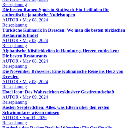
Reiseplanung
Die besten Ramen-Spots in Stuttgart: Ein Leitfaden für
authentische japanische Nudelsuppen
AUTOR • May 08, 2024
Reiseplanung
Türkische Kulinarik in Dresden: Wo man die besten türkischen
Restaurants findet
AUTOR • May 08, 2024
Reiseplanung
Afghanische Köstlichkeiten in Hamburgs Herzen entdecken:
Die besten Restaurants
AUTOR • May 08, 2024
Reiseplanung
Die November Brasserie: Eine Kulinarische Reise ins Herz von
Dresden
AUTOR • May 08, 2024
Reiseplanung
Hotel Icon: Das Wahrzeichen exklusiver Gastfreundschaft
AUTOR • May 09, 2024
Reiseplanung
Kosten Seepferdchen: Alles, was Eltern über den ersten
Schwimmkurs wissen müssen
AUTOR • Apr 03, 2026
Reiseplanung
Entdecke den Recker Park in Würselen: Ein Ort für alle