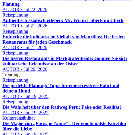
Planung
AUTOR • Jul 22, 2026
Reiseplanung
Authentisch asiatisch erleben: Mr. Wu in Lübeck im Check
AUTOR • Jul 21, 2026
Reiseplanung
Entdecke die kulinarische Vielfalt von Mauritius: Die besten
Restaurants für jeden Geschmack
AUTOR • Jul 21, 2026
Reiseplanung
Die besten Restaurants in Markgrafenheide: Gönnen Sie sich
kulinarische Erlebnisse an der Ostsee
AUTOR • Jul 20, 2026
Trending
Reiseplanung
Die perfekte Planung: Tipps für eine stressfreie Fahrt mit
deinem Hund
AUTOR • Jun 19, 2025
Reiseplanung
Die Wahrheit über den Radweg Peru: Fake oder Realität?
AUTOR • Jun 19, 2025
Kultursensibilität
Die Magie von „Paris, je t'aime“ - Der emotionalste Kurzfilm
über die Liebe
AUTOR • Jun 19, 2025