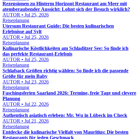
Rezensionen zu Hinterm Horizont Restaurant am Meer mit
atemberaubender Aussicht: Lohnt sich der Besuch wirklich?
AUTOR • Jul 25, 2026
Reiseplanung
Utersum Restaurant Guide: Die besten kulinarischen
Erlebnisse auf Sylt
AUTOR • Jul 25, 2026
Reiseplanung
Kulinarische Köstlichkeiten am Schladitzer See: So finde ich
das perfekte Restaurant-Erlebnis
AUTOR • Jul 25, 2026
Reiseplanung
Schlafsack Größen richtig wählen: So finde ich die passende
Größe für mein Baby
AUTOR • Jul 23, 2026
Reiseplanung
Faschingsferien Saarland 2026: Termine, freie Tage und clevere
Planung
AUTOR • Jul 22, 2026
Reiseplanung
Authentisch asiatisch erleben: Mr. Wu in Lübeck im Check
AUTOR • Jul 21, 2026
Reiseplanung
Entdecke die kulinarische Vielfalt von Mauritius: Die besten
Restaurants für jeden Geschmack