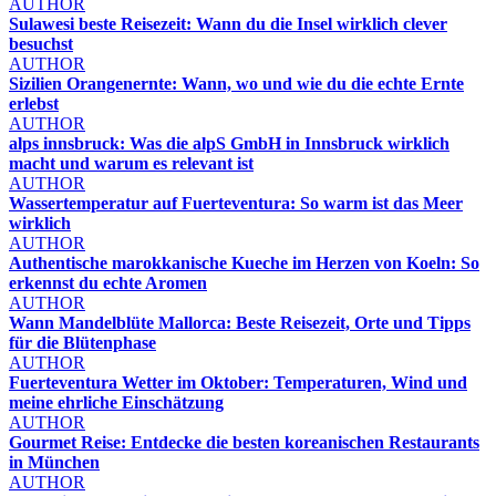
AUTHOR
Sulawesi beste Reisezeit: Wann du die Insel wirklich clever
besuchst
AUTHOR
Sizilien Orangenernte: Wann, wo und wie du die echte Ernte
erlebst
AUTHOR
alps innsbruck: Was die alpS GmbH in Innsbruck wirklich
macht und warum es relevant ist
AUTHOR
Wassertemperatur auf Fuerteventura: So warm ist das Meer
wirklich
AUTHOR
Authentische marokkanische Kueche im Herzen von Koeln: So
erkennst du echte Aromen
AUTHOR
Wann Mandelblüte Mallorca: Beste Reisezeit, Orte und Tipps
für die Blütenphase
AUTHOR
Fuerteventura Wetter im Oktober: Temperaturen, Wind und
meine ehrliche Einschätzung
AUTHOR
Gourmet Reise: Entdecke die besten koreanischen Restaurants
in München
AUTHOR