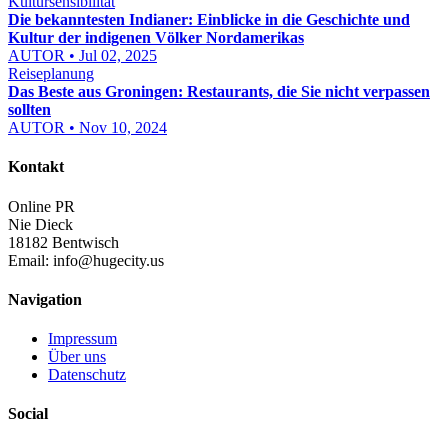
Kultursensibilität
Die bekanntesten Indianer: Einblicke in die Geschichte und
Kultur der indigenen Völker Nordamerikas
AUTOR • Jul 02, 2025
Reiseplanung
Das Beste aus Groningen: Restaurants, die Sie nicht verpassen
sollten
AUTOR • Nov 10, 2024
Kontakt
Online PR
Nie Dieck
18182 Bentwisch
Email:
info@hugecity.us
Navigation
Impressum
Über uns
Datenschutz
Social