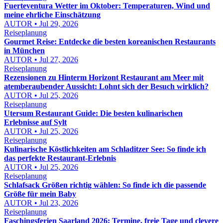
Fuerteventura Wetter im Oktober: Temperaturen, Wind und
meine ehrliche Einschätzung
AUTOR • Jul 29, 2026
Reiseplanung
Gourmet Reise: Entdecke die besten koreanischen Restaurants
in München
AUTOR • Jul 27, 2026
Reiseplanung
Rezensionen zu Hinterm Horizont Restaurant am Meer mit
atemberaubender Aussicht: Lohnt sich der Besuch wirklich?
AUTOR • Jul 25, 2026
Reiseplanung
Utersum Restaurant Guide: Die besten kulinarischen
Erlebnisse auf Sylt
AUTOR • Jul 25, 2026
Reiseplanung
Kulinarische Köstlichkeiten am Schladitzer See: So finde ich
das perfekte Restaurant-Erlebnis
AUTOR • Jul 25, 2026
Reiseplanung
Schlafsack Größen richtig wählen: So finde ich die passende
Größe für mein Baby
AUTOR • Jul 23, 2026
Reiseplanung
Faschingsferien Saarland 2026: Termine, freie Tage und clevere