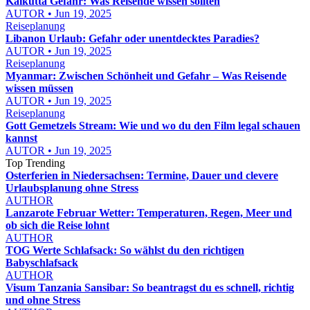
Kalkutta Gefahr: Was Reisende wissen sollten
AUTOR • Jun 19, 2025
Reiseplanung
Libanon Urlaub: Gefahr oder unentdecktes Paradies?
AUTOR • Jun 19, 2025
Reiseplanung
Myanmar: Zwischen Schönheit und Gefahr – Was Reisende
wissen müssen
AUTOR • Jun 19, 2025
Reiseplanung
Gott Gemetzels Stream: Wie und wo du den Film legal schauen
kannst
AUTOR • Jun 19, 2025
Top Trending
Osterferien in Niedersachsen: Termine, Dauer und clevere
Urlaubsplanung ohne Stress
AUTHOR
Lanzarote Februar Wetter: Temperaturen, Regen, Meer und
ob sich die Reise lohnt
AUTHOR
TOG Werte Schlafsack: So wählst du den richtigen
Babyschlafsack
AUTHOR
Visum Tanzania Sansibar: So beantragst du es schnell, richtig
und ohne Stress