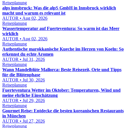
Reiseplanung
alps innsbruck: Was die alpS GmbH in Innsbruck wirklich
macht und warum es relevant ist
AUTOR • Aug 02, 2026
Reiseplanung
Wassertemperatur auf Fuerteventura: So warm ist das Meer
wirklich
AUTOR • Aug 02, 2026
Reiseplanung
Authentische marokkanische Kueche im Herzen von Koeln: So
erkennst du echte Aromen
AUTOR • Jul 31, 2026
Reiseplanung
Wann Mandelblüte Mallorca: Beste Reisezeit, Orte und Tipps
für die Blütenphase
AUTOR • Jul 30, 2026
Reiseplanung
Fuerteventura Wetter im Oktober: Temperaturen, Wind und
meine ehrliche Einschätzung
AUTOR • Jul 29, 2026
Reiseplanung
Gourmet Reise: Entdecke die besten koreanischen Restaurants
in München
AUTOR • Jul 27, 2026
Reiseplanung