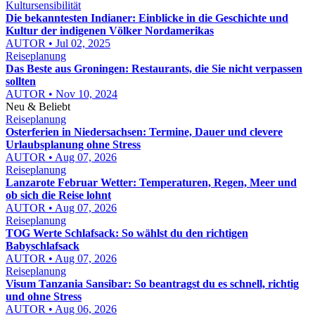
Kultursensibilität
Die bekanntesten Indianer: Einblicke in die Geschichte und
Kultur der indigenen Völker Nordamerikas
AUTOR • Jul 02, 2025
Reiseplanung
Das Beste aus Groningen: Restaurants, die Sie nicht verpassen
sollten
AUTOR • Nov 10, 2024
Neu & Beliebt
Reiseplanung
Osterferien in Niedersachsen: Termine, Dauer und clevere
Urlaubsplanung ohne Stress
AUTOR • Aug 07, 2026
Reiseplanung
Lanzarote Februar Wetter: Temperaturen, Regen, Meer und
ob sich die Reise lohnt
AUTOR • Aug 07, 2026
Reiseplanung
TOG Werte Schlafsack: So wählst du den richtigen
Babyschlafsack
AUTOR • Aug 07, 2026
Reiseplanung
Visum Tanzania Sansibar: So beantragst du es schnell, richtig
und ohne Stress
AUTOR • Aug 06, 2026