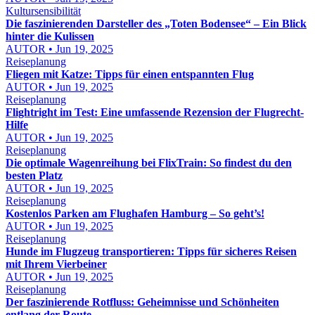
Kultursensibilität
Die faszinierenden Darsteller des „Toten Bodensee“ – Ein Blick
hinter die Kulissen
AUTOR • Jun 19, 2025
Reiseplanung
Fliegen mit Katze: Tipps für einen entspannten Flug
AUTOR • Jun 19, 2025
Reiseplanung
Flightright im Test: Eine umfassende Rezension der Flugrecht-
Hilfe
AUTOR • Jun 19, 2025
Reiseplanung
Die optimale Wagenreihung bei FlixTrain: So findest du den
besten Platz
AUTOR • Jun 19, 2025
Reiseplanung
Kostenlos Parken am Flughafen Hamburg – So geht’s!
AUTOR • Jun 19, 2025
Reiseplanung
Hunde im Flugzeug transportieren: Tipps für sicheres Reisen
mit Ihrem Vierbeiner
AUTOR • Jun 19, 2025
Reiseplanung
Der faszinierende Rotfluss: Geheimnisse und Schönheiten
entlang der Route