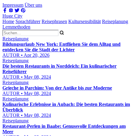
Impressum
Über uns
Huge City
Home
Sprachführer
Reisephrasen
Kultursensibilität
Reiseplanung
Lernmethoden
Reiseplanung
Bildungsurlaub New York: Entfliehen Sie dem Alltag und
entdecken Sie die Stadt der Lichter
AUTOR • Apr 20, 2026
Reiseplanung
Die besten Restaurants in Norddeich: Ein kulinarischer
Reiseführer
AUTOR • May 08, 2024
Reiseplanung
Grieche in Parchim: Von der Antike bis zur Moderne
AUTOR • May 08, 2024
Reiseplanung
Kulinarische Erlebnisse in Aubach: Die besten Restaurants im
Überblick
AUTOR • May 08, 2024
Reiseplanung
Restaurant-Perlen in Baabe: Genussvolle Entdeckungen am
Meer