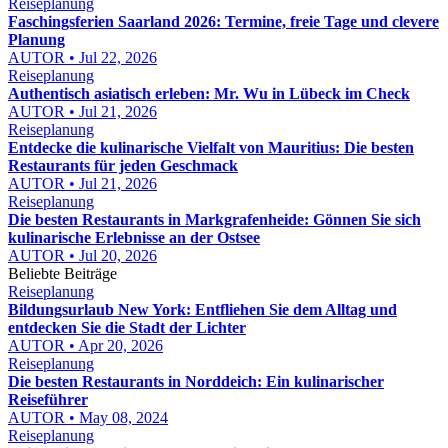
Reiseplanung
Faschingsferien Saarland 2026: Termine, freie Tage und clevere
Planung
AUTOR • Jul 22, 2026
Reiseplanung
Authentisch asiatisch erleben: Mr. Wu in Lübeck im Check
AUTOR • Jul 21, 2026
Reiseplanung
Entdecke die kulinarische Vielfalt von Mauritius: Die besten
Restaurants für jeden Geschmack
AUTOR • Jul 21, 2026
Reiseplanung
Die besten Restaurants in Markgrafenheide: Gönnen Sie sich
kulinarische Erlebnisse an der Ostsee
AUTOR • Jul 20, 2026
Beliebte Beiträge
Reiseplanung
Bildungsurlaub New York: Entfliehen Sie dem Alltag und
entdecken Sie die Stadt der Lichter
AUTOR • Apr 20, 2026
Reiseplanung
Die besten Restaurants in Norddeich: Ein kulinarischer
Reiseführer
AUTOR • May 08, 2024
Reiseplanung