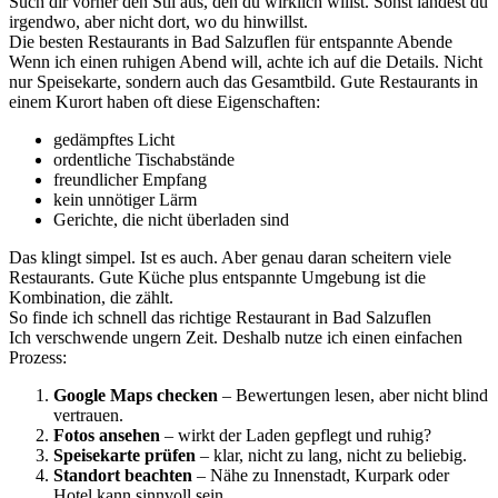
Such dir vorher den Stil aus, den du wirklich willst. Sonst landest du
irgendwo, aber nicht dort, wo du hinwillst.
Die besten Restaurants in Bad Salzuflen für entspannte Abende
Wenn ich einen ruhigen Abend will, achte ich auf die Details. Nicht
nur Speisekarte, sondern auch das Gesamtbild. Gute Restaurants in
einem Kurort haben oft diese Eigenschaften:
gedämpftes Licht
ordentliche Tischabstände
freundlicher Empfang
kein unnötiger Lärm
Gerichte, die nicht überladen sind
Das klingt simpel. Ist es auch. Aber genau daran scheitern viele
Restaurants. Gute Küche plus entspannte Umgebung ist die
Kombination, die zählt.
So finde ich schnell das richtige Restaurant in Bad Salzuflen
Ich verschwende ungern Zeit. Deshalb nutze ich einen einfachen
Prozess:
Google Maps checken
– Bewertungen lesen, aber nicht blind
vertrauen.
Fotos ansehen
– wirkt der Laden gepflegt und ruhig?
Speisekarte prüfen
– klar, nicht zu lang, nicht zu beliebig.
Standort beachten
– Nähe zu Innenstadt, Kurpark oder
Hotel kann sinnvoll sein.