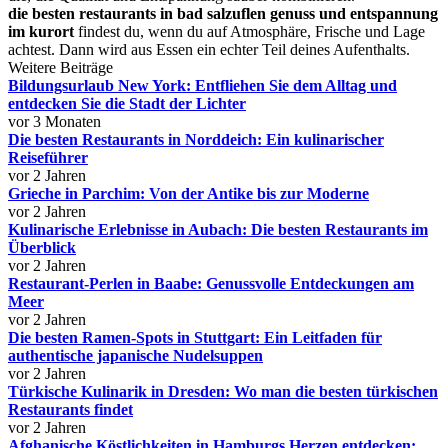
die besten restaurants in bad salzuflen genuss und entspannung
im kurort
findest du, wenn du auf Atmosphäre, Frische und Lage
achtest. Dann wird aus Essen ein echter Teil deines Aufenthalts.
Weitere Beiträge
Bildungsurlaub New York: Entfliehen Sie dem Alltag und
entdecken Sie die Stadt der Lichter
vor 3 Monaten
Die besten Restaurants in Norddeich: Ein kulinarischer
Reiseführer
vor 2 Jahren
Grieche in Parchim: Von der Antike bis zur Moderne
vor 2 Jahren
Kulinarische Erlebnisse in Aubach: Die besten Restaurants im
Überblick
vor 2 Jahren
Restaurant-Perlen in Baabe: Genussvolle Entdeckungen am
Meer
vor 2 Jahren
Die besten Ramen-Spots in Stuttgart: Ein Leitfaden für
authentische japanische Nudelsuppen
vor 2 Jahren
Türkische Kulinarik in Dresden: Wo man die besten türkischen
Restaurants findet
vor 2 Jahren
Afghanische Köstlichkeiten in Hamburgs Herzen entdecken: