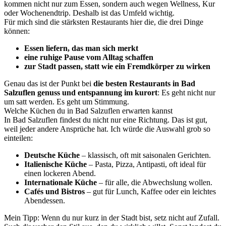
kommen nicht nur zum Essen, sondern auch wegen Wellness, Kur
oder Wochenendtrip. Deshalb ist das Umfeld wichtig.
Für mich sind die stärksten Restaurants hier die, die drei Dinge
können:
Essen liefern, das man sich merkt
eine ruhige Pause vom Alltag schaffen
zur Stadt passen, statt wie ein Fremdkörper zu wirken
Genau das ist der Punkt bei
die besten Restaurants in Bad
Salzuflen genuss und entspannung im kurort
: Es geht nicht nur
um satt werden. Es geht um Stimmung.
Welche Küchen du in Bad Salzuflen erwarten kannst
In Bad Salzuflen findest du nicht nur eine Richtung. Das ist gut,
weil jeder andere Ansprüche hat. Ich würde die Auswahl grob so
einteilen:
Deutsche Küche
– klassisch, oft mit saisonalen Gerichten.
Italienische Küche
– Pasta, Pizza, Antipasti, oft ideal für
einen lockeren Abend.
Internationale Küche
– für alle, die Abwechslung wollen.
Cafés und Bistros
– gut für Lunch, Kaffee oder ein leichtes
Abendessen.
Mein Tipp: Wenn du nur kurz in der Stadt bist, setz nicht auf Zufall.