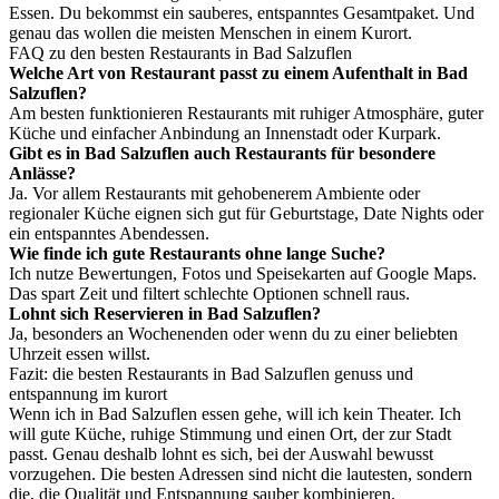
Essen. Du bekommst ein sauberes, entspanntes Gesamtpaket. Und
genau das wollen die meisten Menschen in einem Kurort.
FAQ zu den besten Restaurants in Bad Salzuflen
Welche Art von Restaurant passt zu einem Aufenthalt in Bad
Salzuflen?
Am besten funktionieren Restaurants mit ruhiger Atmosphäre, guter
Küche und einfacher Anbindung an Innenstadt oder Kurpark.
Gibt es in Bad Salzuflen auch Restaurants für besondere
Anlässe?
Ja. Vor allem Restaurants mit gehobenerem Ambiente oder
regionaler Küche eignen sich gut für Geburtstage, Date Nights oder
ein entspanntes Abendessen.
Wie finde ich gute Restaurants ohne lange Suche?
Ich nutze Bewertungen, Fotos und Speisekarten auf Google Maps.
Das spart Zeit und filtert schlechte Optionen schnell raus.
Lohnt sich Reservieren in Bad Salzuflen?
Ja, besonders an Wochenenden oder wenn du zu einer beliebten
Uhrzeit essen willst.
Fazit: die besten Restaurants in Bad Salzuflen genuss und
entspannung im kurort
Wenn ich in Bad Salzuflen essen gehe, will ich kein Theater. Ich
will gute Küche, ruhige Stimmung und einen Ort, der zur Stadt
passt. Genau deshalb lohnt es sich, bei der Auswahl bewusst
vorzugehen. Die besten Adressen sind nicht die lautesten, sondern
die, die Qualität und Entspannung sauber kombinieren.