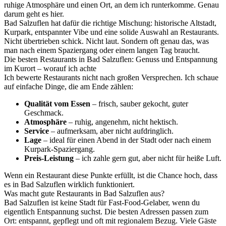
ruhige Atmosphäre und einen Ort, an dem ich runterkomme. Genau
darum geht es hier.
Bad Salzuflen hat dafür die richtige Mischung: historische Altstadt,
Kurpark, entspannter Vibe und eine solide Auswahl an Restaurants.
Nicht übertrieben schick. Nicht laut. Sondern oft genau das, was
man nach einem Spaziergang oder einem langen Tag braucht.
Die besten Restaurants in Bad Salzuflen: Genuss und Entspannung
im Kurort – worauf ich achte
Ich bewerte Restaurants nicht nach großen Versprechen. Ich schaue
auf einfache Dinge, die am Ende zählen:
Qualität vom Essen
– frisch, sauber gekocht, guter
Geschmack.
Atmosphäre
– ruhig, angenehm, nicht hektisch.
Service
– aufmerksam, aber nicht aufdringlich.
Lage
– ideal für einen Abend in der Stadt oder nach einem
Kurpark-Spaziergang.
Preis-Leistung
– ich zahle gern gut, aber nicht für heiße Luft.
Wenn ein Restaurant diese Punkte erfüllt, ist die Chance hoch, dass
es in Bad Salzuflen wirklich funktioniert.
Was macht gute Restaurants in Bad Salzuflen aus?
Bad Salzuflen ist keine Stadt für Fast-Food-Gelaber, wenn du
eigentlich Entspannung suchst. Die besten Adressen passen zum
Ort: entspannt, gepflegt und oft mit regionalem Bezug. Viele Gäste