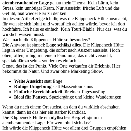
atemberaubender Lage
genau mein Thema. Kein Lärm, kein
Stress, kein unnötiger Kram. Nur Aussicht, frische Luft und das
Gefühl, mal wieder klar zu denken.
In diesem Artikel zeige ich dir, was die Klippeneck Hütte ausmacht,
für wen sie sich lohnt und worauf ich achten würde, bevor ich dort
hochfahre. Ich halte es einfach. Kein Touri-Blabla. Nur das, was du
wirklich wissen musst.
Was macht die Klippeneck Hütte so besonders?
Die Antwort ist simpel:
Lage schlägt alles
. Die Klippeneck Hütte
liegt in einer Umgebung, die sofort nach Auszeit aussieht. Hoch
oben, offen, ruhig, mit einem Panorama, das nicht versucht,
spektakulär zu sein – sondern es einfach ist.
Genau das ist der Punkt. Viele Orte verkaufen dir Erlebnis. Hier
bekommst du Natur. Und zwar ohne Marketing-Show.
Weite Aussicht
statt Enge
Ruhige Umgebung
statt Massentourismus
Einfache Erreichbarkeit
für einen Tagesausflug
Ideal für Pausen
, Spaziergänge und kleine Wanderungen
Wenn du nach einem Ort suchst, an dem du wirklich abschalten
kannst, dann ist das hier ein starker Kandidat.
Die Klippeneck Hütte ein idyllisches Bergrefugium in
atemberaubender Lage: Für wen lohnt sich das?
Ich würde die Klippeneck Hütte vor allem drei Gruppen empfehlen: