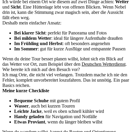
Ich würde bei einem Ort wie diesem auf zwei Dinge achten:
Wetter
und
Sicht
. Eine Hüttenlage lebt von offenen Blicken. Wenn Nebel
drin ist, kann die Stimmung zwar magisch sein, aber die Aussicht
fällt eben weg.
Deshalb mein einfacher Ansatz:
Bei klarer Sicht
: perfekt für Panorama und Fotos
Bei mildem Wetter
: ideal für längere Aufenthalte draußen
Im Frühling und Herbst
: oft besonders angenehm
Im Sommer
: gut für kurze Ausflüge und entspannte Pausen
Wenn du deine Tour besser planen willst, lohnt sich ein Blick auf
das Wetter vor Ort, zum Beispiel über den
Deutschen Wetterdienst
.
Wie bereite ich mich auf den Besuch vor?
Ich mag Orte, die nicht viel verlangen. Trotzdem mache ich nie den
Fehler, komplett unvorbereitet loszufahren. Das ist unnötig. Ein paar
Basics reichen.
Meine kurze Checkliste
Bequeme Schuhe
mit gutem Profil
Wasser
, auch bei kurzen Touren
Leichte Jacke
, weil es oben schnell kühler wird
Handy geladen
für Navigation und Notfälle
Etwas Proviant
, wenn du länger bleiben willst
Wenn du wandern willst, kannst du Routen und Orientierung