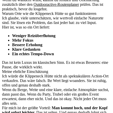
zusätzlich über den
Outdooractive-Routenplaner
prüfen. Das ist
praktisch, bevor du losgehst.
Warum Orte wie die Klippeneck Hütte so gut funktionieren
Ich glaube, viele unterschätzen, wie wertvoll einfache Naturorte
sind. Sie lösen ein Problem, das fast jeder hat: zu viel Input.
Hier ist, was so ein Ort liefert:
Weniger Reizüberflutung
Mehr Fokus
Bessere Erholung
Klare Gedanken
Ein echtes Tempo-Down
Das ist kein Luxus im klassischen Sinn. Es ist etwas Besseres: eine
Pause, die wirklich wirkt.
Meine ehrliche Einschätzung
Ich würde die Klippeneck Hütte nicht als spektakulären Action-Ort
verkaufen. Das wäre falsch. Ihr Wert liegt woanders. Sie ist ruhig,
offen und genau deshalb stark.
Wenn du Berge, Weite und eine klare, einfache Atmosphäre suchst,
dann passt das. Wenn du Party, Trubel oder ein großes Event
erwartest, dann eher nicht. Und das ist okay. Nicht jeder Ort muss
alles sein.
Für mich ist der größte Vorteil:
Man kommt hoch, und der Kopf
wird sofort leichter.
Das ist selten. Und genau deshalb lohnt sich