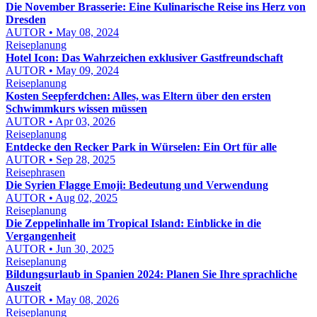
Die November Brasserie: Eine Kulinarische Reise ins Herz von
Dresden
AUTOR • May 08, 2024
Reiseplanung
Hotel Icon: Das Wahrzeichen exklusiver Gastfreundschaft
AUTOR • May 09, 2024
Reiseplanung
Kosten Seepferdchen: Alles, was Eltern über den ersten
Schwimmkurs wissen müssen
AUTOR • Apr 03, 2026
Reiseplanung
Entdecke den Recker Park in Würselen: Ein Ort für alle
AUTOR • Sep 28, 2025
Reisephrasen
Die Syrien Flagge Emoji: Bedeutung und Verwendung
AUTOR • Aug 02, 2025
Reiseplanung
Die Zeppelinhalle im Tropical Island: Einblicke in die
Vergangenheit
AUTOR • Jun 30, 2025
Reiseplanung
Bildungsurlaub in Spanien 2024: Planen Sie Ihre sprachliche
Auszeit
AUTOR • May 08, 2026
Reiseplanung