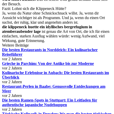
der Besuch.
Fazit: Lohnt sich die Klippeneck Hütte?
Ja, wenn du Natur ohne Schnickschnack willst. Ja, wenn dir
Aussicht wichtiger ist als Programm. Und ja, wenn du einen Ort
suchst, der ruhig, klar und angenehm anders ist.
die klippeneck huette ein idyllisches bergrefugium in
atemberaubender lage
ist genau die Art von Ort, die ich für einen
einfachen, starken Ausflug wählen würde: wenig Aufwand, viel
Wirkung, gute Erinnerung.
Weitere Beiträge
Die besten Restaurants in Norddeich: Ein kulinarischer
Reiseführer
vor 2 Jahren
Grieche in Parchim: Von der Antike bis zur Moderne
vor 2 Jahren
Kulinarische Erlebnisse in Aubach: Die besten Restaurants im
Überblick
vor 2 Jahren
Restaurant-Perlen in Baabe: Genussvolle Entdeckungen am
Meer
vor 2 Jahren
Die besten Ramen-Spots in Stuttgart: Ein Leitfaden für
authentische japanische Nudelsuppen
vor 2 Jahren
Türkische Kulinarik in Dresden: Wo man die besten türkischen