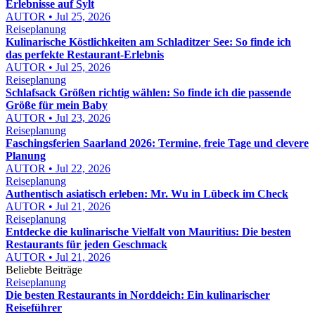
Erlebnisse auf Sylt
AUTOR • Jul 25, 2026
Reiseplanung
Kulinarische Köstlichkeiten am Schladitzer See: So finde ich
das perfekte Restaurant-Erlebnis
AUTOR • Jul 25, 2026
Reiseplanung
Schlafsack Größen richtig wählen: So finde ich die passende
Größe für mein Baby
AUTOR • Jul 23, 2026
Reiseplanung
Faschingsferien Saarland 2026: Termine, freie Tage und clevere
Planung
AUTOR • Jul 22, 2026
Reiseplanung
Authentisch asiatisch erleben: Mr. Wu in Lübeck im Check
AUTOR • Jul 21, 2026
Reiseplanung
Entdecke die kulinarische Vielfalt von Mauritius: Die besten
Restaurants für jeden Geschmack
AUTOR • Jul 21, 2026
Beliebte Beiträge
Reiseplanung
Die besten Restaurants in Norddeich: Ein kulinarischer
Reiseführer