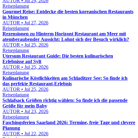
AUTOR • Jul 29, 2026
Reiseplanung
Gourmet Reise: Entdecke die besten koreanischen Restaurants
in München
AUTOR • Jul 27, 2026
Reiseplanung
Rezensionen zu Hinterm Horizont Restaurant am Meer mit
atemberaubender Aussicht: Lohnt sich der Besuch wirklich?
AUTOR • Jul 25, 2026
Reiseplanung
Utersum Restaurant Guide: Die besten kulinarischen
Erlebnisse auf Sylt
AUTOR • Jul 25, 2026
Reiseplanung
Kulinarische Köstlichkeiten am Schladitzer See: So finde ich
das perfekte Restaurant-Erlebnis
AUTOR • Jul 25, 2026
Reiseplanung
Schlafsack Größen richtig wählen: So finde ich die passende
Größe für mein Baby
AUTOR • Jul 23, 2026
Reiseplanung
Faschingsferien Saarland 2026: Termine, freie Tage und clevere
Planung
AUTOR • Jul 22, 2026