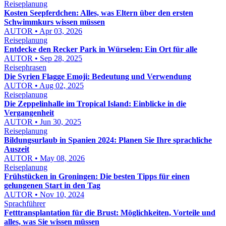
Reiseplanung
Kosten Seepferdchen: Alles, was Eltern über den ersten
Schwimmkurs wissen müssen
AUTOR • Apr 03, 2026
Reiseplanung
Entdecke den Recker Park in Würselen: Ein Ort für alle
AUTOR • Sep 28, 2025
Reisephrasen
Die Syrien Flagge Emoji: Bedeutung und Verwendung
AUTOR • Aug 02, 2025
Reiseplanung
Die Zeppelinhalle im Tropical Island: Einblicke in die
Vergangenheit
AUTOR • Jun 30, 2025
Reiseplanung
Bildungsurlaub in Spanien 2024: Planen Sie Ihre sprachliche
Auszeit
AUTOR • May 08, 2026
Reiseplanung
Frühstücken in Groningen: Die besten Tipps für einen
gelungenen Start in den Tag
AUTOR • Nov 10, 2024
Sprachführer
Fetttransplantation für die Brust: Möglichkeiten, Vorteile und
alles, was Sie wissen müssen