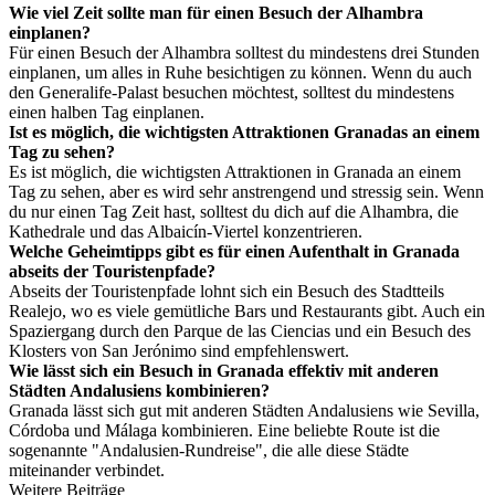
Wie viel Zeit sollte man für einen Besuch der Alhambra
einplanen?
Für einen Besuch der Alhambra solltest du mindestens drei Stunden
einplanen, um alles in Ruhe besichtigen zu können. Wenn du auch
den Generalife-Palast besuchen möchtest, solltest du mindestens
einen halben Tag einplanen.
Ist es möglich, die wichtigsten Attraktionen Granadas an einem
Tag zu sehen?
Es ist möglich, die wichtigsten Attraktionen in Granada an einem
Tag zu sehen, aber es wird sehr anstrengend und stressig sein. Wenn
du nur einen Tag Zeit hast, solltest du dich auf die Alhambra, die
Kathedrale und das Albaicín-Viertel konzentrieren.
Welche Geheimtipps gibt es für einen Aufenthalt in Granada
abseits der Touristenpfade?
Abseits der Touristenpfade lohnt sich ein Besuch des Stadtteils
Realejo, wo es viele gemütliche Bars und Restaurants gibt. Auch ein
Spaziergang durch den Parque de las Ciencias und ein Besuch des
Klosters von San Jerónimo sind empfehlenswert.
Wie lässt sich ein Besuch in Granada effektiv mit anderen
Städten Andalusiens kombinieren?
Granada lässt sich gut mit anderen Städten Andalusiens wie Sevilla,
Córdoba und Málaga kombinieren. Eine beliebte Route ist die
sogenannte "Andalusien-Rundreise", die alle diese Städte
miteinander verbindet.
Weitere Beiträge