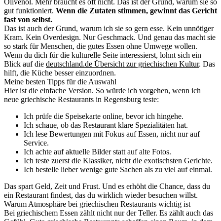
Olivenöl. Mehr braucht es oft nicht. Das ist der Grund, warum sie so
gut funktioniert.
Wenn die Zutaten stimmen, gewinnt das Gericht
fast von selbst.
Das ist auch der Grund, warum ich sie so gern esse. Kein unnötiger
Kram. Kein Overdesign. Nur Geschmack. Und genau das macht sie
so stark für Menschen, die gutes Essen ohne Umwege wollen.
Wenn du dich für die kulturelle Seite interessierst, lohnt sich ein
Blick auf die
deutschland.de Übersicht zur griechischen Kultur
. Das
hilft, die Küche besser einzuordnen.
Meine besten Tipps für die Auswahl
Hier ist die einfache Version. So würde ich vorgehen, wenn ich
neue griechische Restaurants in Regensburg teste:
Ich prüfe die Speisekarte online, bevor ich hingehe.
Ich schaue, ob das Restaurant klare Spezialitäten hat.
Ich lese Bewertungen mit Fokus auf Essen, nicht nur auf
Service.
Ich achte auf aktuelle Bilder statt auf alte Fotos.
Ich teste zuerst die Klassiker, nicht die exotischsten Gerichte.
Ich bestelle lieber wenige gute Sachen als zu viel auf einmal.
Das spart Geld, Zeit und Frust. Und es erhöht die Chance, dass du
ein Restaurant findest, das du wirklich wieder besuchen willst.
Warum Atmosphäre bei griechischen Restaurants wichtig ist
Bei griechischem Essen zählt nicht nur der Teller. Es zählt auch das