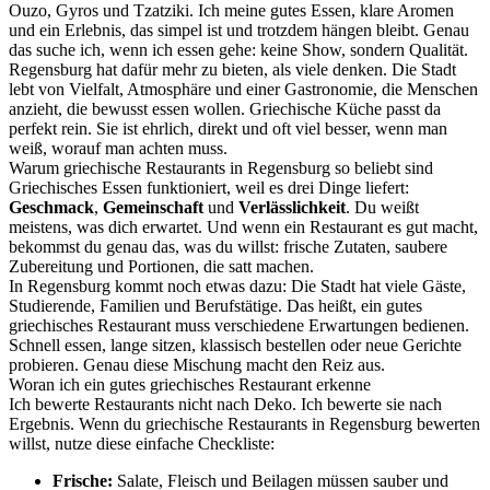
Ouzo, Gyros und Tzatziki. Ich meine gutes Essen, klare Aromen
und ein Erlebnis, das simpel ist und trotzdem hängen bleibt. Genau
das suche ich, wenn ich essen gehe: keine Show, sondern Qualität.
Regensburg hat dafür mehr zu bieten, als viele denken. Die Stadt
lebt von Vielfalt, Atmosphäre und einer Gastronomie, die Menschen
anzieht, die bewusst essen wollen. Griechische Küche passt da
perfekt rein. Sie ist ehrlich, direkt und oft viel besser, wenn man
weiß, worauf man achten muss.
Warum griechische Restaurants in Regensburg so beliebt sind
Griechisches Essen funktioniert, weil es drei Dinge liefert:
Geschmack
,
Gemeinschaft
und
Verlässlichkeit
. Du weißt
meistens, was dich erwartet. Und wenn ein Restaurant es gut macht,
bekommst du genau das, was du willst: frische Zutaten, saubere
Zubereitung und Portionen, die satt machen.
In Regensburg kommt noch etwas dazu: Die Stadt hat viele Gäste,
Studierende, Familien und Berufstätige. Das heißt, ein gutes
griechisches Restaurant muss verschiedene Erwartungen bedienen.
Schnell essen, lange sitzen, klassisch bestellen oder neue Gerichte
probieren. Genau diese Mischung macht den Reiz aus.
Woran ich ein gutes griechisches Restaurant erkenne
Ich bewerte Restaurants nicht nach Deko. Ich bewerte sie nach
Ergebnis. Wenn du griechische Restaurants in Regensburg bewerten
willst, nutze diese einfache Checkliste:
Frische:
Salate, Fleisch und Beilagen müssen sauber und