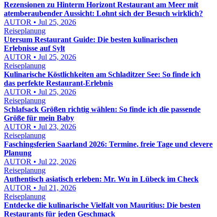
Rezensionen zu Hinterm Horizont Restaurant am Meer mit
atemberaubender Aussicht: Lohnt sich der Besuch wirklich?
AUTOR • Jul 25, 2026
Reiseplanung
Utersum Restaurant Guide: Die besten kulinarischen
Erlebnisse auf Sylt
AUTOR • Jul 25, 2026
Reiseplanung
Kulinarische Köstlichkeiten am Schladitzer See: So finde ich
das perfekte Restaurant-Erlebnis
AUTOR • Jul 25, 2026
Reiseplanung
Schlafsack Größen richtig wählen: So finde ich die passende
Größe für mein Baby
AUTOR • Jul 23, 2026
Reiseplanung
Faschingsferien Saarland 2026: Termine, freie Tage und clevere
Planung
AUTOR • Jul 22, 2026
Reiseplanung
Authentisch asiatisch erleben: Mr. Wu in Lübeck im Check
AUTOR • Jul 21, 2026
Reiseplanung
Entdecke die kulinarische Vielfalt von Mauritius: Die besten
Restaurants für jeden Geschmack