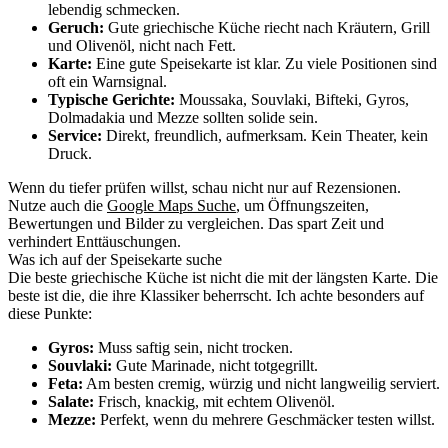
lebendig schmecken.
Geruch:
Gute griechische Küche riecht nach Kräutern, Grill
und Olivenöl, nicht nach Fett.
Karte:
Eine gute Speisekarte ist klar. Zu viele Positionen sind
oft ein Warnsignal.
Typische Gerichte:
Moussaka, Souvlaki, Bifteki, Gyros,
Dolmadakia und Mezze sollten solide sein.
Service:
Direkt, freundlich, aufmerksam. Kein Theater, kein
Druck.
Wenn du tiefer prüfen willst, schau nicht nur auf Rezensionen.
Nutze auch die
Google Maps Suche
, um Öffnungszeiten,
Bewertungen und Bilder zu vergleichen. Das spart Zeit und
verhindert Enttäuschungen.
Was ich auf der Speisekarte suche
Die beste griechische Küche ist nicht die mit der längsten Karte. Die
beste ist die, die ihre Klassiker beherrscht. Ich achte besonders auf
diese Punkte:
Gyros:
Muss saftig sein, nicht trocken.
Souvlaki:
Gute Marinade, nicht totgegrillt.
Feta:
Am besten cremig, würzig und nicht langweilig serviert.
Salate:
Frisch, knackig, mit echtem Olivenöl.
Mezze:
Perfekt, wenn du mehrere Geschmäcker testen willst.