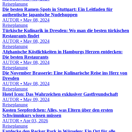
Reiseplanung
Die besten Ramen-Spots in Stuttgart: Ein Leitfaden für
authentische japanische Nudelsuppen
AUTOR • May 08, 2024
Reiseplanung
Türkische Kulinarik in Dresden: Wo man die besten türkischen
Restaurants findet
AUTOR • May 08, 2024
Reiseplanung
Afghanische Köstlichkeiten in Hamburgs Herzen entdecken:
Die besten Restaurants
AUTOR • May 08, 2024
Reiseplanung
Die November Brasserie: Eine Kulinarische Reise ins Herz von
Dresden
AUTOR • May 08, 2024
Reiseplanung
Hotel Icon: Das Wahrzeichen exklusiver Gastfreundschaft
AUTOR • May 09, 2024
Reiseplanung
Kosten Seepferdchen: Alles, was Eltern über den ersten
Schwimmkurs wissen müssen
AUTOR • Apr 03, 2026
Reiseplanung
Entdecke den Recker Park in Würselen: Ein Ort für alle