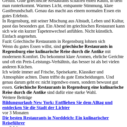
Gefühl. Gute griechische Restaurants schaffen einen Raum, in dem
man runterkommt. Warmes Licht, entspannte Stimmung, klare
Gastfreundschaft. Genau das macht aus einem normalen Essen ein
gutes Erlebnis.
In Regensburg, mit seiner Mischung aus Altstadt, Leben und Kultur,
passt das besonders gut. Ein Abend im griechischen Restaurant kann
sich wie ein kurzer Tapetenwechsel anfühlen. Nicht künstlich.
Einfach angenehm.
Fazit: Griechische Restaurants in Regensburg lohnen sich
Wenn du gutes Essen willst, sind
griechische Restaurants in
Regensburg eine kulinarische Reise durch die Antike
mit
modernem Komfort. Du bekommst klare Aromen, ehrliche Gerichte
und oft ein Preis-Leistungs-Verhältnis, das besser ist als bei vielen
anderen Küchen.
Ich würde immer auf Frische, Speisekarte, Klassiker und
Atmosphäre achten. Dann triffst du gute Entscheidungen. Und
genau darum geht es: nicht irgendwo essen, sondern bewusst gut
essen.
Griechische Restaurants in Regensburg eine kulinarische
Reise durch die Antike
sind dafür eine starke Wahl.
Weitere Beiträge
Bildungsurlaub New York: Entfliehen Sie dem Alltag und
entdecken Sie die Stadt der Lichter
vor 3 Monaten
Die besten Restaurants in Norddeich: Ein kulinarischer
Reiseführer