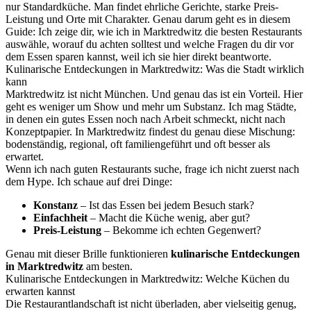
nur Standardküche. Man findet ehrliche Gerichte, starke Preis-
Leistung und Orte mit Charakter. Genau darum geht es in diesem
Guide: Ich zeige dir, wie ich in Marktredwitz die besten Restaurants
auswähle, worauf du achten solltest und welche Fragen du dir vor
dem Essen sparen kannst, weil ich sie hier direkt beantworte.
Kulinarische Entdeckungen in Marktredwitz: Was die Stadt wirklich
kann
Marktredwitz ist nicht München. Und genau das ist ein Vorteil. Hier
geht es weniger um Show und mehr um Substanz. Ich mag Städte,
in denen ein gutes Essen noch nach Arbeit schmeckt, nicht nach
Konzeptpapier. In Marktredwitz findest du genau diese Mischung:
bodenständig, regional, oft familiengeführt und oft besser als
erwartet.
Wenn ich nach guten Restaurants suche, frage ich nicht zuerst nach
dem Hype. Ich schaue auf drei Dinge:
Konstanz
– Ist das Essen bei jedem Besuch stark?
Einfachheit
– Macht die Küche wenig, aber gut?
Preis-Leistung
– Bekomme ich echten Gegenwert?
Genau mit dieser Brille funktionieren
kulinarische Entdeckungen
in Marktredwitz
am besten.
Kulinarische Entdeckungen in Marktredwitz: Welche Küchen du
erwarten kannst
Die Restaurantlandschaft ist nicht überladen, aber vielseitig genug,