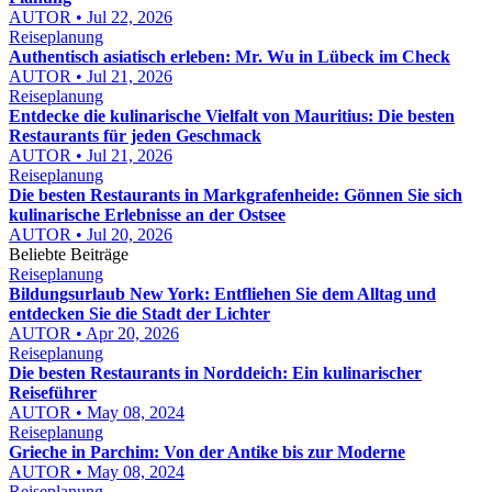
AUTOR • Jul 22, 2026
Reiseplanung
Authentisch asiatisch erleben: Mr. Wu in Lübeck im Check
AUTOR • Jul 21, 2026
Reiseplanung
Entdecke die kulinarische Vielfalt von Mauritius: Die besten
Restaurants für jeden Geschmack
AUTOR • Jul 21, 2026
Reiseplanung
Die besten Restaurants in Markgrafenheide: Gönnen Sie sich
kulinarische Erlebnisse an der Ostsee
AUTOR • Jul 20, 2026
Beliebte Beiträge
Reiseplanung
Bildungsurlaub New York: Entfliehen Sie dem Alltag und
entdecken Sie die Stadt der Lichter
AUTOR • Apr 20, 2026
Reiseplanung
Die besten Restaurants in Norddeich: Ein kulinarischer
Reiseführer
AUTOR • May 08, 2024
Reiseplanung
Grieche in Parchim: Von der Antike bis zur Moderne
AUTOR • May 08, 2024
Reiseplanung