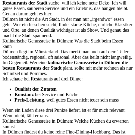
Restaurants der Stadt
suche, will ich keine nette Deko. Ich will
gutes Essen, sauberen Service und ein Erlebnis, das hängen bleibt.
Genau darum geht es hier.
Dülmen ist nicht die Art Stadt, in der man nur „irgendwo“ essen
geht. Wer ein bisschen sucht, findet starke Küche, ehrliche Klassiker
und Orte, an denen Qualität wichtiger ist als Show. Und genau das
macht die Stadt spannend.
Kulinarische Genussreise in Dülmen: Was die Stadt beim Essen
kann
Dülmen liegt im Münsterland. Das merkt man auch auf dem Teller:
bodenständig, regional, oft saisonal. Aber das heißt nicht langweilig.
Im Gegenteil. Wer eine
kulinarische Genussreise in Dülmen die
besten Restaurants der Stadt
plant, sollte mit mehr rechnen als nur
Schnitzel und Pommes.
Ich schaue bei Restaurants auf drei Dinge:
Qualität der Zutaten
Konstanz
bei Service und Küche
Preis-Leistung
, weil gutes Essen nicht teuer sein muss
Wenn ein Laden diese drei Punkte liefert, ist er für mich relevant.
Wenn nicht, fällt er raus.
Kulinarische Genussreise in Dülmen: Welche Küchen du erwarten
kannst
In Dülmen findest du keine reine Fine-Dining-Hochburg. Das ist