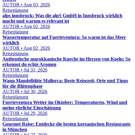
AUTOR • Aug 03, 2026
Reiseplanung
alps innsbruck: Was die alpS GmbH in Innsbruck wirklich
macht und warum es relevant ist
AUTOR • Aug 02, 2026
Reiseplanung
Wassertemperatur auf Fuerteventura: So warm ist das Meer
wirklich
AUTOR • Aug 02, 2026
Reiseplanung
Authentische marokkanische Kueche im Herzen von Koeln: So
erkennst du echte Aromen
AUTOR • Jul 31, 2026
Reiseplanung
Wann Mandelblüte Mallorca: Beste Reisezeit, Orte und Tipps
für die Blütenphase
AUTOR • Jul 30, 2026
Reiseplanung
Fuerteventura Wetter im Oktober: Temperaturen, Wind und
meine ehrliche Einschätzung
AUTOR • Jul 29, 2026
Reiseplanung
Gourmet Reise: Entdecke die besten koreanischen Restaurants
in München
AUTOR • Jul 27, 2026