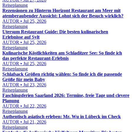
Reiseplanung
Rezensionen zu Hinterm Horizont Restaurant am Meer mit
atemberaubender Aussicht: Lohnt sich der Besuch wirklich?
AUTOR • Jul 25, 2026
Reiseplanung
Utersum Restaurant Guide: Die besten kulinarischen
Erlebnisse auf Sylt
AUTOR • Jul 25, 2026
Reiseplanung
Kulinarische Köstlichkeiten am Schladitzer See: So finde ich
das perfekte Restaurant-Erlebnis
AUTOR • Jul 25, 2026
Reiseplanung
Schlafsack Größen richtig wählen: So finde ich die passende
Größe für mein Baby
AUTOR • Jul 23, 2026
Reiseplanung
Faschingsferien Saarland 2026: Termine, freie Tage und clevere
Planung
AUTOR • Jul 22, 2026
Reiseplanung
Authentisch asiatisch erleben: Mr. Wu in Lübeck im Check
AUTOR • Jul 21, 2026
Reiseplanung