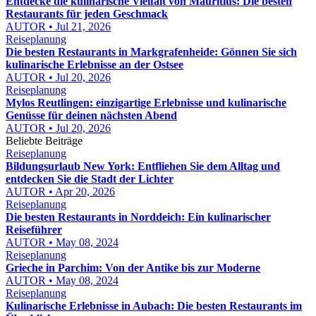
Entdecke die kulinarische Vielfalt von Mauritius: Die besten
Restaurants für jeden Geschmack
AUTOR • Jul 21, 2026
Reiseplanung
Die besten Restaurants in Markgrafenheide: Gönnen Sie sich
kulinarische Erlebnisse an der Ostsee
AUTOR • Jul 20, 2026
Reiseplanung
Mylos Reutlingen: einzigartige Erlebnisse und kulinarische
Genüsse für deinen nächsten Abend
AUTOR • Jul 20, 2026
Beliebte Beiträge
Reiseplanung
Bildungsurlaub New York: Entfliehen Sie dem Alltag und
entdecken Sie die Stadt der Lichter
AUTOR • Apr 20, 2026
Reiseplanung
Die besten Restaurants in Norddeich: Ein kulinarischer
Reiseführer
AUTOR • May 08, 2024
Reiseplanung
Grieche in Parchim: Von der Antike bis zur Moderne
AUTOR • May 08, 2024
Reiseplanung
Kulinarische Erlebnisse in Aubach: Die besten Restaurants im