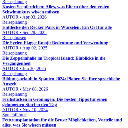
Reiseplanung
Kosten Seepferdchen: Alles, was Eltern über den ersten
Schwimmkurs wissen müssen
AUTOR • Apr 03, 2026
Reiseplanung
Entdecke den Recker Park in Würselen: Ein Ort für alle
AUTOR • Sep 28, 2025
Reisephrasen
Die Syrien Flagge Emoji: Bedeutung und Verwendung
AUTOR • Aug 02, 2025
Reiseplanung
Die Zeppelinhalle im Tropical Island: Einblicke in die
Vergangenheit
AUTOR • Jun 30, 2025
Reiseplanung
Bildungsurlaub in Spanien 2024: Planen Sie Ihre sprachliche
Auszeit
AUTOR • May 08, 2026
Reiseplanung
Frühstücken in Groningen: Die besten Tipps für einen
gelungenen Start in den Tag
AUTOR • Nov 10, 2024
Sprachführer
Fetttransplantation für die Brust: Möglichkeiten, Vorteile und
alles, was Sie wissen müssen