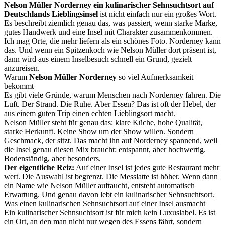
Nelson Müller Norderney ein kulinarischer Sehnsuchtsort auf
Deutschlands Lieblingsinsel
ist nicht einfach nur ein großes Wort.
Es beschreibt ziemlich genau das, was passiert, wenn starke Marke,
gutes Handwerk und eine Insel mit Charakter zusammenkommen.
Ich mag Orte, die mehr liefern als ein schönes Foto. Norderney kann
das. Und wenn ein Spitzenkoch wie Nelson Müller dort präsent ist,
dann wird aus einem Inselbesuch schnell ein Grund, gezielt
anzureisen.
Warum
Nelson Müller Norderney
so viel Aufmerksamkeit
bekommt
Es gibt viele Gründe, warum Menschen nach Norderney fahren. Die
Luft. Der Strand. Die Ruhe. Aber Essen? Das ist oft der Hebel, der
aus einem guten Trip einen echten Lieblingsort macht.
Nelson Müller steht für genau das: klare Küche, hohe Qualität,
starke Herkunft. Keine Show um der Show willen. Sondern
Geschmack, der sitzt. Das macht ihn auf Norderney spannend, weil
die Insel genau diesen Mix braucht: entspannt, aber hochwertig.
Bodenständig, aber besonders.
Der eigentliche Reiz:
Auf einer Insel ist jedes gute Restaurant mehr
wert. Die Auswahl ist begrenzt. Die Messlatte ist höher. Wenn dann
ein Name wie Nelson Müller auftaucht, entsteht automatisch
Erwartung. Und genau davon lebt ein kulinarischer Sehnsuchtsort.
Was einen kulinarischen Sehnsuchtsort auf einer Insel ausmacht
Ein kulinarischer Sehnsuchtsort ist für mich kein Luxuslabel. Es ist
ein Ort, an den man nicht nur wegen des Essens fährt, sondern