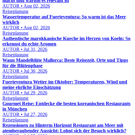
macht und warum es relevant ist
AUTOR • Aug 02, 2026
Reiseplanung
Wassertemperatur auf Fuerteventura: So warm ist das Meer
wirklich
AUTOR • Aug 02, 2026
Reiseplanung
Authentische marokkanische Kueche im Herzen von Koeln: So
erkennst du echte Aromen
AUTOR • Jul 31, 2026
Reiseplanung
Wann Mandelblüte Mallorca: Beste Reisezeit, Orte und Tipps
für die Blütenphase
AUTOR • Jul 30, 2026
Reiseplanung
Fuerteventura Wetter im Oktober: Temperaturen, Wind und
meine ehrliche Einschätzung
AUTOR • Jul 29, 2026
Reiseplanung
Gourmet Reise: Entdecke die besten koreanischen Restaurants
in München
AUTOR • Jul 27, 2026
Reiseplanung
Rezensionen zu Hinterm Horizont Restaurant am Meer mit
atemberaubender Aussicht: Lohnt sich der Besuch wirklich?