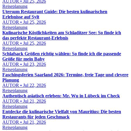
AUTOR • Jul 25, 2026
Reiseplanung
Utersum Restaurant Guide: Die besten kulinarischen
Erlebnisse auf Sylt
AUTOR • Jul 25, 2026
Reiseplanung
Kulinarische Köstlichkeiten am Schladitzer See: So finde ich
das perfekte Restaurant-Erlebnis
AUTOR • Jul 25, 2026
Reiseplanung
Schlafsack Größen richtig wählen: So finde ich die passende
Größe für mein Baby
AUTOR • Jul 23, 2026
Reiseplanung
Faschingsferien Saarland 2026: Termine, freie Tage und clevere
Planung
AUTOR • Jul 22, 2026
Reiseplanung
Authentisch asiatisch erleben: Mr. Wu in Lübeck im Check
AUTOR • Jul 21, 2026
Reiseplanung
Entdecke die kulinarische Vielfalt von Mauritius: Die besten
Restaurants für jeden Geschmack
AUTOR • Jul 21, 2026
Reiseplanung