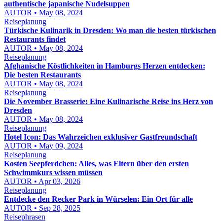
authentische japanische Nudelsuppen
AUTOR • May 08, 2024
Reiseplanung
Türkische Kulinarik in Dresden: Wo man die besten türkischen
Restaurants findet
AUTOR • May 08, 2024
Reiseplanung
Afghanische Köstlichkeiten in Hamburgs Herzen entdecken:
Die besten Restaurants
AUTOR • May 08, 2024
Reiseplanung
Die November Brasserie: Eine Kulinarische Reise ins Herz von
Dresden
AUTOR • May 08, 2024
Reiseplanung
Hotel Icon: Das Wahrzeichen exklusiver Gastfreundschaft
AUTOR • May 09, 2024
Reiseplanung
Kosten Seepferdchen: Alles, was Eltern über den ersten
Schwimmkurs wissen müssen
AUTOR • Apr 03, 2026
Reiseplanung
Entdecke den Recker Park in Würselen: Ein Ort für alle
AUTOR • Sep 28, 2025
Reisephrasen