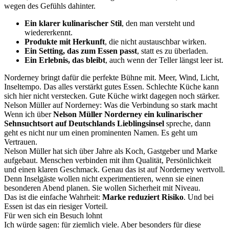
wegen des Gefühls dahinter.
Ein klarer kulinarischer Stil
, den man versteht und
wiedererkennt.
Produkte mit Herkunft
, die nicht austauschbar wirken.
Ein Setting, das zum Essen passt
, statt es zu überladen.
Ein Erlebnis, das bleibt
, auch wenn der Teller längst leer ist.
Norderney bringt dafür die perfekte Bühne mit. Meer, Wind, Licht,
Inseltempo. Das alles verstärkt gutes Essen. Schlechte Küche kann
sich hier nicht verstecken. Gute Küche wirkt dagegen noch stärker.
Nelson Müller auf Norderney: Was die Verbindung so stark macht
Wenn ich über
Nelson Müller Norderney ein kulinarischer
Sehnsuchtsort auf Deutschlands Lieblingsinsel
spreche, dann
geht es nicht nur um einen prominenten Namen. Es geht um
Vertrauen.
Nelson Müller hat sich über Jahre als Koch, Gastgeber und Marke
aufgebaut. Menschen verbinden mit ihm Qualität, Persönlichkeit
und einen klaren Geschmack. Genau das ist auf Norderney wertvoll.
Denn Inselgäste wollen nicht experimentieren, wenn sie einen
besonderen Abend planen. Sie wollen Sicherheit mit Niveau.
Das ist die einfache Wahrheit:
Marke reduziert Risiko
. Und bei
Essen ist das ein riesiger Vorteil.
Für wen sich ein Besuch lohnt
Ich würde sagen: für ziemlich viele. Aber besonders für diese