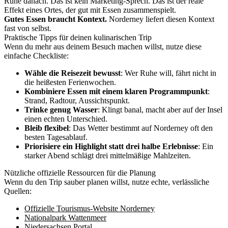
Ruhe danach. Das ist kein Marketing-Sprech. Das ist der reale
Effekt eines Ortes, der gut mit Essen zusammenspielt.
Gutes Essen braucht Kontext.
Norderney liefert diesen Kontext
fast von selbst.
Praktische Tipps für deinen kulinarischen Trip
Wenn du mehr aus deinem Besuch machen willst, nutze diese
einfache Checkliste:
Wähle die Reisezeit bewusst
: Wer Ruhe will, fährt nicht in
die heißesten Ferienwochen.
Kombiniere Essen mit einem klaren Programmpunkt
:
Strand, Radtour, Aussichtspunkt.
Trinke genug Wasser
: Klingt banal, macht aber auf der Insel
einen echten Unterschied.
Bleib flexibel
: Das Wetter bestimmt auf Norderney oft den
besten Tagesablauf.
Priorisiere ein Highlight statt drei halbe Erlebnisse
: Ein
starker Abend schlägt drei mittelmäßige Mahlzeiten.
Nützliche offizielle Ressourcen für die Planung
Wenn du den Trip sauber planen willst, nutze echte, verlässliche
Quellen:
Offizielle Tourismus-Website Norderney
Nationalpark Wattenmeer
Niedersachsen Portal