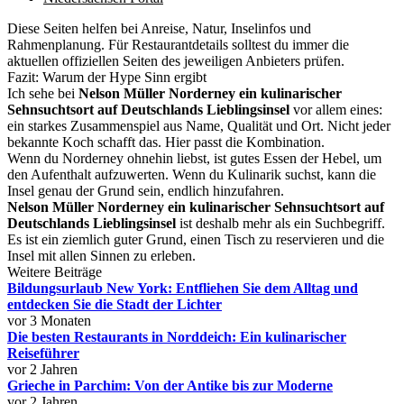
Diese Seiten helfen bei Anreise, Natur, Inselinfos und
Rahmenplanung. Für Restaurantdetails solltest du immer die
aktuellen offiziellen Seiten des jeweiligen Anbieters prüfen.
Fazit: Warum der Hype Sinn ergibt
Ich sehe bei
Nelson Müller Norderney ein kulinarischer
Sehnsuchtsort auf Deutschlands Lieblingsinsel
vor allem eines:
ein starkes Zusammenspiel aus Name, Qualität und Ort. Nicht jeder
bekannte Koch schafft das. Hier passt die Kombination.
Wenn du Norderney ohnehin liebst, ist gutes Essen der Hebel, um
den Aufenthalt aufzuwerten. Wenn du Kulinarik suchst, kann die
Insel genau der Grund sein, endlich hinzufahren.
Nelson Müller Norderney ein kulinarischer Sehnsuchtsort auf
Deutschlands Lieblingsinsel
ist deshalb mehr als ein Suchbegriff.
Es ist ein ziemlich guter Grund, einen Tisch zu reservieren und die
Insel mit allen Sinnen zu erleben.
Weitere Beiträge
Bildungsurlaub New York: Entfliehen Sie dem Alltag und
entdecken Sie die Stadt der Lichter
vor 3 Monaten
Die besten Restaurants in Norddeich: Ein kulinarischer
Reiseführer
vor 2 Jahren
Grieche in Parchim: Von der Antike bis zur Moderne
vor 2 Jahren