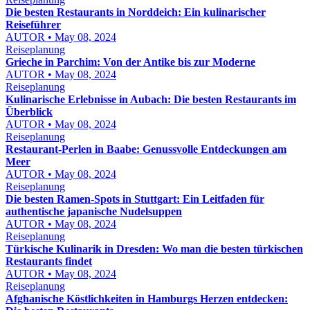
Die besten Restaurants in Norddeich: Ein kulinarischer
Reiseführer
AUTOR • May 08, 2024
Reiseplanung
Grieche in Parchim: Von der Antike bis zur Moderne
AUTOR • May 08, 2024
Reiseplanung
Kulinarische Erlebnisse in Aubach: Die besten Restaurants im
Überblick
AUTOR • May 08, 2024
Reiseplanung
Restaurant-Perlen in Baabe: Genussvolle Entdeckungen am
Meer
AUTOR • May 08, 2024
Reiseplanung
Die besten Ramen-Spots in Stuttgart: Ein Leitfaden für
authentische japanische Nudelsuppen
AUTOR • May 08, 2024
Reiseplanung
Türkische Kulinarik in Dresden: Wo man die besten türkischen
Restaurants findet
AUTOR • May 08, 2024
Reiseplanung
Afghanische Köstlichkeiten in Hamburgs Herzen entdecken: