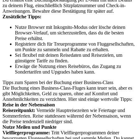
zu deinem Flug, einschließlich Sitzplatznummer und Check-in-
Anweisungen. Bewahre diese Bestätigung für später auf.
Zusätzliche Tipps:
Nutze Browser mit Inkognito-Modus oder lösche deinen
Browser-Verlauf, um sicherzustellen, dass du die besten
Preise erhältst.
Registriere dich für Treueprogramme von Fluggesellschaften,
um Punkte zu sammeln und Rabatte zu erhalten.
Sei flexibel mit deinen Reisedaten und Reisezielen, um
günstigere Tarife zu finden.
Erwäge die Nutzung eines Reisebüros, das Zugang zu
Sondertarifen und Upgrades haben kann.
Tipps zum Sparen bei der Buchung einer Business-Class
Die Buchung eines Business-Class-Fluges kann teuer sein, aber es
gibt Möglichkeiten, Geld zu sparen, ohne auf Komfort und
Annehmlichkeiten zu verzichten. Hier sind einige wertvolle Tipps:
Reise in der Nebensaison
Reisezeitpunkt:
Vermeide Hauptreisezeiten wie Feiertage und
Sommerferien. Reise stattdessen während der Nebensaison, wenn
die Preise tendenziell niedriger sind.
Nutze Meilen und Punkte
Vielfliegerprogramme:
Tritt Vielfliegerprogrammen deiner
bevorzugten Fluggesellschaften bei und sammle Meilen. Du kannst