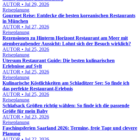
AUTOR • Jul 29, 2026
Reiseplanung
Gourmet Reise: Entdecke die besten koreanischen Restaurants
in München
AUTOR • Jul 27, 2026
Reiseplanung
Rezensionen zu Hinterm Horizont Restaurant am Meer mit
atemberaubender Aussicht: Lohnt sich der Besuch wirklich?
AUTOR • Jul 25, 2026
Reiseplanung
Utersum Restaurant Guide: Die besten kulinarischen
Erlebnisse auf Sylt
AUTOR • Jul 25, 2026
Reiseplanung
Kulinarische Köstlichkeiten am Schladitzer See: So finde ich
das perfekte Restaurant-Erlebnis
AUTOR • Jul 25, 2026
Reiseplanung
Schlafsack Größen richtig wählen: So finde ich die passende
Größe für mein Baby
AUTOR • Jul 23, 2026
Reiseplanung
Faschingsferien Saarland 2026: Termine, freie Tage und clevere
Planung
AUTOR • Jul 22, 2026