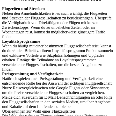
Flugzeiten und Strecken
Neben den Annehmlichkeiten ist es auch wichtig, die Flugzeiten
und Strecken der Fluggesellschaften zu berücksichtigen. Überprüfe
die Verfügbarkeit von Direktflügen oder Flügen mit kurzen
Zwischenstopps. Wenn du zu unbeliebten Zeiten oder an
Wochentagen reist, kannst du möglicherweise günstigere Tarife
finden.
Loyalitätsprogramme
Wenn du häufig mit einer bestimmten Fluggesellschaft reist, kannst
du durch den Beitritt zu ihrem Loyalitätsprogramm Punkte sammeln
und exklusive Vorteile wie Sitzplatzerhöhungen und Upgrades
erhalten. Erwäge die Teilnahme an Loyalitätsprogrammen
verschiedener Fluggesellschaften, um die besten Angebote zu
finden.
Preisgestaltung und Verfügbarkeit
Natürlich spielen auch Preisgestaltung und Verfügbarkeit eine
entscheidende Rolle bei der Auswahl der richtigen Fluggesellschaft.
Nutze Reisevergleichsseiten wie Google Flights oder Skyscanner,
um die Preise verschiedener Fluggesellschaften zu vergleichen.
Melde dich außerdem für E-Mail-Benachrichtigungen an oder folge
den Fluggesellschaften in den sozialen Medien, um über Angebote
und Rabatte auf dem Laufenden zu bleiben.
Überlegungen zur Wahl eines Flugzeugsitzes
Die Wahl des richtigen Flugzeugsitzes kann deine Reise immens