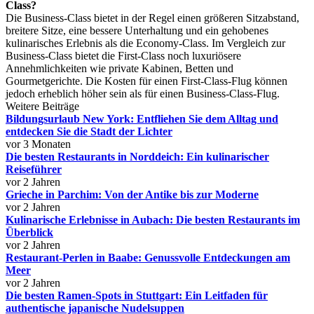
Class?
Die Business-Class bietet in der Regel einen größeren Sitzabstand,
breitere Sitze, eine bessere Unterhaltung und ein gehobenes
kulinarisches Erlebnis als die Economy-Class. Im Vergleich zur
Business-Class bietet die First-Class noch luxuriösere
Annehmlichkeiten wie private Kabinen, Betten und
Gourmetgerichte. Die Kosten für einen First-Class-Flug können
jedoch erheblich höher sein als für einen Business-Class-Flug.
Weitere Beiträge
Bildungsurlaub New York: Entfliehen Sie dem Alltag und
entdecken Sie die Stadt der Lichter
vor 3 Monaten
Die besten Restaurants in Norddeich: Ein kulinarischer
Reiseführer
vor 2 Jahren
Grieche in Parchim: Von der Antike bis zur Moderne
vor 2 Jahren
Kulinarische Erlebnisse in Aubach: Die besten Restaurants im
Überblick
vor 2 Jahren
Restaurant-Perlen in Baabe: Genussvolle Entdeckungen am
Meer
vor 2 Jahren
Die besten Ramen-Spots in Stuttgart: Ein Leitfaden für
authentische japanische Nudelsuppen