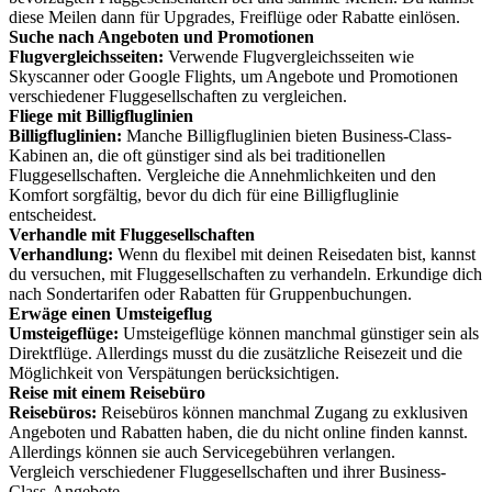
diese Meilen dann für Upgrades, Freiflüge oder Rabatte einlösen.
Suche nach Angeboten und Promotionen
Flugvergleichsseiten:
Verwende Flugvergleichsseiten wie
Skyscanner oder Google Flights, um Angebote und Promotionen
verschiedener Fluggesellschaften zu vergleichen.
Fliege mit Billigfluglinien
Billigfluglinien:
Manche Billigfluglinien bieten Business-Class-
Kabinen an, die oft günstiger sind als bei traditionellen
Fluggesellschaften. Vergleiche die Annehmlichkeiten und den
Komfort sorgfältig, bevor du dich für eine Billigfluglinie
entscheidest.
Verhandle mit Fluggesellschaften
Verhandlung:
Wenn du flexibel mit deinen Reisedaten bist, kannst
du versuchen, mit Fluggesellschaften zu verhandeln. Erkundige dich
nach Sondertarifen oder Rabatten für Gruppenbuchungen.
Erwäge einen Umsteigeflug
Umsteigeflüge:
Umsteigeflüge können manchmal günstiger sein als
Direktflüge. Allerdings musst du die zusätzliche Reisezeit und die
Möglichkeit von Verspätungen berücksichtigen.
Reise mit einem Reisebüro
Reisebüros:
Reisebüros können manchmal Zugang zu exklusiven
Angeboten und Rabatten haben, die du nicht online finden kannst.
Allerdings können sie auch Servicegebühren verlangen.
Vergleich verschiedener Fluggesellschaften und ihrer Business-
Class-Angebote