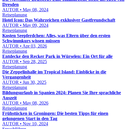
Dresden
AUTOR • May 08, 2024
Reiseplanung
Hotel Icon: Das Wahrzeichen exklusiver Gastfreundschaft
AUTOR • May 09, 2024
Reiseplanung
Kosten Seepferdchen: Alles, was Eltern über den ersten
Schwimmkurs wissen müssen
AUTOR • Apr 03, 2026
Reiseplanung
Entdecke den Recker Park in Würselen: Ein Ort für alle
AUTOR • Sep 28, 2025
Reiseplanung
Die Zeppelinhalle im Tropical Island: Einblicke in die
Vergangenheit
AUTOR • Jun 30, 2025
Reiseplanung
Bildungsurlaub in Spanien 2024: Planen Sie Ihre sprachliche
Auszeit
AUTOR • May 08, 2026
Reiseplanung
Frühstücken in Groningen: Die besten Tipps für einen
gelungenen Start in den Tag
AUTOR • Nov 10, 2024
Sprachführer