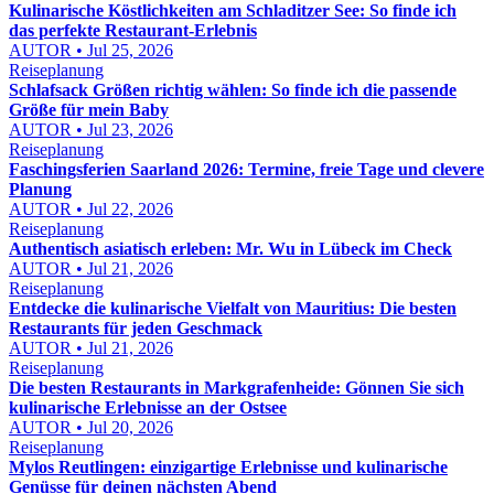
Kulinarische Köstlichkeiten am Schladitzer See: So finde ich
das perfekte Restaurant-Erlebnis
AUTOR • Jul 25, 2026
Reiseplanung
Schlafsack Größen richtig wählen: So finde ich die passende
Größe für mein Baby
AUTOR • Jul 23, 2026
Reiseplanung
Faschingsferien Saarland 2026: Termine, freie Tage und clevere
Planung
AUTOR • Jul 22, 2026
Reiseplanung
Authentisch asiatisch erleben: Mr. Wu in Lübeck im Check
AUTOR • Jul 21, 2026
Reiseplanung
Entdecke die kulinarische Vielfalt von Mauritius: Die besten
Restaurants für jeden Geschmack
AUTOR • Jul 21, 2026
Reiseplanung
Die besten Restaurants in Markgrafenheide: Gönnen Sie sich
kulinarische Erlebnisse an der Ostsee
AUTOR • Jul 20, 2026
Reiseplanung
Mylos Reutlingen: einzigartige Erlebnisse und kulinarische
Genüsse für deinen nächsten Abend