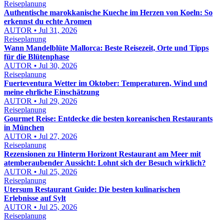
Reiseplanung
Authentische marokkanische Kueche im Herzen von Koeln: So
erkennst du echte Aromen
AUTOR • Jul 31, 2026
Reiseplanung
Wann Mandelblüte Mallorca: Beste Reisezeit, Orte und Tipps
für die Blütenphase
AUTOR • Jul 30, 2026
Reiseplanung
Fuerteventura Wetter im Oktober: Temperaturen, Wind und
meine ehrliche Einschätzung
AUTOR • Jul 29, 2026
Reiseplanung
Gourmet Reise: Entdecke die besten koreanischen Restaurants
in München
AUTOR • Jul 27, 2026
Reiseplanung
Rezensionen zu Hinterm Horizont Restaurant am Meer mit
atemberaubender Aussicht: Lohnt sich der Besuch wirklich?
AUTOR • Jul 25, 2026
Reiseplanung
Utersum Restaurant Guide: Die besten kulinarischen
Erlebnisse auf Sylt
AUTOR • Jul 25, 2026
Reiseplanung