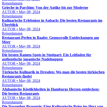
Reiseplanung
Grieche in Parchim: Von der Antike bis zur Moderne
AUTOR • May 08, 2024
Reiseplanung
Kulinarische Erlebnisse in Aubach: Die besten Restaurants im
Überblick
AUTOR • May 08, 2024
Reiseplanung
Restaurant-Perlen in Baabe: Genussvolle Entdeckungen am
Meer
AUTOR • May 08, 2024
Reiseplanung
Die besten Ramen-Spots in Stuttgart: Ein Leitfaden für
authentische japanische Nudelsuppen
AUTOR • May 08, 2024
Reiseplanung
Türkische Kulinarik in Dresden: Wo man die besten türkischen
Restaurants findet
AUTOR • May 08, 2024
Reiseplanung
Afghanische Köstlichkeiten in Hamburgs Herzen entdecken:
Die besten Restaurants
AUTOR • May 08, 2024
Reiseplanung
Die November Brasserie: Eine Kulinarische Reise ins Herz von