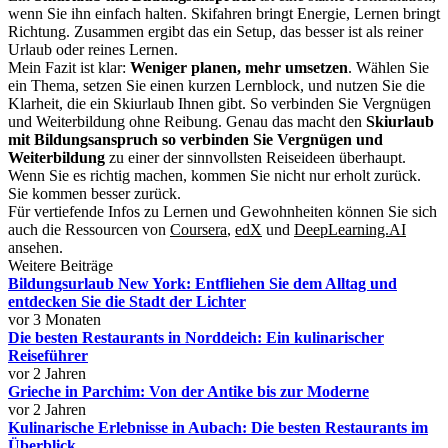
wenn Sie ihn einfach halten. Skifahren bringt Energie, Lernen bringt
Richtung. Zusammen ergibt das ein Setup, das besser ist als reiner
Urlaub oder reines Lernen.
Mein Fazit ist klar:
Weniger planen, mehr umsetzen
. Wählen Sie
ein Thema, setzen Sie einen kurzen Lernblock, und nutzen Sie die
Klarheit, die ein Skiurlaub Ihnen gibt. So verbinden Sie Vergnügen
und Weiterbildung ohne Reibung. Genau das macht den
Skiurlaub
mit Bildungsanspruch so verbinden Sie Vergnügen und
Weiterbildung
zu einer der sinnvollsten Reiseideen überhaupt.
Wenn Sie es richtig machen, kommen Sie nicht nur erholt zurück.
Sie kommen besser zurück.
Für vertiefende Infos zu Lernen und Gewohnheiten können Sie sich
auch die Ressourcen von
Coursera
,
edX
und
DeepLearning.AI
ansehen.
Weitere Beiträge
Bildungsurlaub New York: Entfliehen Sie dem Alltag und
entdecken Sie die Stadt der Lichter
vor 3 Monaten
Die besten Restaurants in Norddeich: Ein kulinarischer
Reiseführer
vor 2 Jahren
Grieche in Parchim: Von der Antike bis zur Moderne
vor 2 Jahren
Kulinarische Erlebnisse in Aubach: Die besten Restaurants im
Überblick