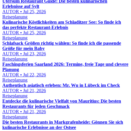
Utersum Restaurant Guide: Die besten kulinarischen
Erlebnisse auf Sylt
AUTOR • Jul 25, 2026
Reiseplanung
Kulinarische Köstlichkeiten am Schladitzer See: So finde ich
das perfekte Restaurant-Erlebnis
AUTOR • Jul 25, 2026
Reiseplanung
Schlafsack Größen richtig wählen: So finde ich die passende
Größe für mein Baby
AUTOR • Jul 23, 2026
Reiseplanung
Faschingsferien Saarland 2026: Termine, freie Tage und clevere
Planung
AUTOR • Jul 22, 2026
Reiseplanung
Authentisch asiatisch erleben: Mr. Wu in Lübeck im Check
AUTOR • Jul 21, 2026
Reiseplanung
Entdecke die kulinarische Vielfalt von Mauritius: Die besten
Restaurants für jeden Geschmack
AUTOR • Jul 21, 2026
Reiseplanung
Die besten Restaurants in Markgrafenheide: Gönnen Sie sich
kulinarische Erlebnisse an der Ostsee