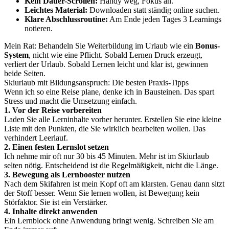
Kein Dauer-Scrollen:
Handy weg, Fokus an.
Leichtes Material:
Downloaden statt ständig online suchen.
Klare Abschlussroutine:
Am Ende jeden Tages 3 Learnings
notieren.
Mein Rat: Behandeln Sie Weiterbildung im Urlaub wie ein
Bonus-
System
, nicht wie eine Pflicht. Sobald Lernen Druck erzeugt,
verliert der Urlaub. Sobald Lernen leicht und klar ist, gewinnen
beide Seiten.
Skiurlaub mit Bildungsanspruch: Die besten Praxis-Tipps
Wenn ich so eine Reise plane, denke ich in Bausteinen. Das spart
Stress und macht die Umsetzung einfach.
1. Vor der Reise vorbereiten
Laden Sie alle Lerninhalte vorher herunter. Erstellen Sie eine kleine
Liste mit den Punkten, die Sie wirklich bearbeiten wollen. Das
verhindert Leerlauf.
2. Einen festen Lernslot setzen
Ich nehme mir oft nur 30 bis 45 Minuten. Mehr ist im Skiurlaub
selten nötig. Entscheidend ist die Regelmäßigkeit, nicht die Länge.
3. Bewegung als Lernbooster nutzen
Nach dem Skifahren ist mein Kopf oft am klarsten. Genau dann sitzt
der Stoff besser. Wenn Sie lernen wollen, ist Bewegung kein
Störfaktor. Sie ist ein Verstärker.
4. Inhalte direkt anwenden
Ein Lernblock ohne Anwendung bringt wenig. Schreiben Sie am