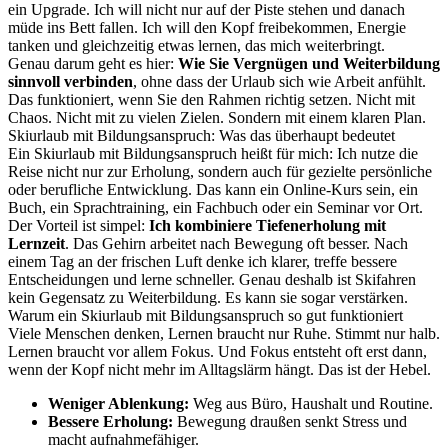
ein Upgrade. Ich will nicht nur auf der Piste stehen und danach
müde ins Bett fallen. Ich will den Kopf freibekommen, Energie
tanken und gleichzeitig etwas lernen, das mich weiterbringt.
Genau darum geht es hier:
Wie Sie Vergnügen und Weiterbildung
sinnvoll verbinden
, ohne dass der Urlaub sich wie Arbeit anfühlt.
Das funktioniert, wenn Sie den Rahmen richtig setzen. Nicht mit
Chaos. Nicht mit zu vielen Zielen. Sondern mit einem klaren Plan.
Skiurlaub mit Bildungsanspruch: Was das überhaupt bedeutet
Ein Skiurlaub mit Bildungsanspruch heißt für mich: Ich nutze die
Reise nicht nur zur Erholung, sondern auch für gezielte persönliche
oder berufliche Entwicklung. Das kann ein Online-Kurs sein, ein
Buch, ein Sprachtraining, ein Fachbuch oder ein Seminar vor Ort.
Der Vorteil ist simpel:
Ich kombiniere Tiefenerholung mit
Lernzeit
. Das Gehirn arbeitet nach Bewegung oft besser. Nach
einem Tag an der frischen Luft denke ich klarer, treffe bessere
Entscheidungen und lerne schneller. Genau deshalb ist Skifahren
kein Gegensatz zu Weiterbildung. Es kann sie sogar verstärken.
Warum ein Skiurlaub mit Bildungsanspruch so gut funktioniert
Viele Menschen denken, Lernen braucht nur Ruhe. Stimmt nur halb.
Lernen braucht vor allem Fokus. Und Fokus entsteht oft erst dann,
wenn der Kopf nicht mehr im Alltagslärm hängt. Das ist der Hebel.
Weniger Ablenkung:
Weg aus Büro, Haushalt und Routine.
Bessere Erholung:
Bewegung draußen senkt Stress und
macht aufnahmefähiger.