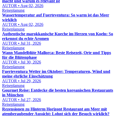
macht und warum es relevant ist
AUTOR • Aug 02, 2026
Reiseplanung
Wassertemperatur auf Fuerteventura: So warm ist das Meer
wirklich
AUTOR • Aug 02, 2026
Reiseplanung
Authentische marokkanische Kueche im Herzen von Koeln: So
erkennst du echte Aromen
AUTOR • Jul 31, 2026
Reiseplanung
Wann Mandelblüte Mallorca: Beste Reisezeit, Orte und Tipps
für die Blütenphase
AUTOR • Jul 30, 2026
Reiseplanung
Fuerteventura Wetter im Oktober: Temperaturen, Wind und
meine ehrliche Einschätzung
AUTOR • Jul 29, 2026
Reiseplanung
Gourmet Reise: Entdecke die besten koreanischen Restaurants
in München
AUTOR • Jul 27, 2026
Reiseplanung
Rezensionen zu Hinterm Horizont Restaurant am Meer mit
atemberaubender Aussicht: Lohnt sich der Besuch wirklich?