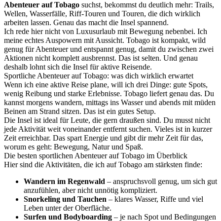
Abenteuer auf Tobago
suchst, bekommst du deutlich mehr: Trails,
Wellen, Wasserfälle, Riff-Touren und Touren, die dich wirklich
arbeiten lassen. Genau das macht die Insel spannend.
Ich rede hier nicht von Luxusurlaub mit Bewegung nebenbei. Ich
meine echtes Auspowern mit Aussicht. Tobago ist kompakt, wild
genug für Abenteuer und entspannt genug, damit du zwischen zwei
Aktionen nicht komplett ausbrennst. Das ist selten. Und genau
deshalb lohnt sich die Insel für aktive Reisende.
Sportliche Abenteuer auf Tobago: was dich wirklich erwartet
Wenn ich eine aktive Reise plane, will ich drei Dinge: gute Spots,
wenig Reibung und starke Erlebnisse. Tobago liefert genau das. Du
kannst morgens wandern, mittags ins Wasser und abends mit müden
Beinen am Strand sitzen. Das ist ein gutes Setup.
Die Insel ist ideal für Leute, die gern draußen sind. Du musst nicht
jede Aktivität weit voneinander entfernt suchen. Vieles ist in kurzer
Zeit erreichbar. Das spart Energie und gibt dir mehr Zeit für das,
worum es geht: Bewegung, Natur und Spaß.
Die besten sportlichen Abenteuer auf Tobago im Überblick
Hier sind die Aktivitäten, die ich auf Tobago am stärksten finde:
Wandern im Regenwald
– anspruchsvoll genug, um sich gut
anzufühlen, aber nicht unnötig kompliziert.
Snorkeling und Tauchen
– klares Wasser, Riffe und viel
Leben unter der Oberfläche.
Surfen und Bodyboarding
– je nach Spot und Bedingungen