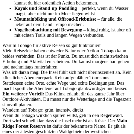
kannst du hier ordentlich Action bekommen.
Kayak und Stand-up-Paddling
– perfekt, wenn du Wasser
magst, aber nicht nur im Meer liegen willst.
Mountainbiking und Offroad-Erlebnisse
– für alle, die
lieber auf dem Land Tempo machen.
Vogelbeobachtung mit Bewegung
– klingt ruhig, ist aber oft
mit echten Trails und langen Wegen verbunden.
Warum Tobago für aktive Reisen so gut funktioniert
Viele Reiseziele haben entweder Natur oder Action. Tobago kann
beides verbinden. Das ist der Punkt. Du musst dich nicht zwischen
Erholung und Aktivität entscheiden. Du kannst morgens hart gehen
und nachmittags runterfahren.
Was ich daran mag: Die Insel fühlt sich nicht überinszeniert an. Kein
künstlicher Abenteuerpark. Kein aufgeblähter Tourismus.
Stattdessen echte Orte, echte Wege und echte Bedingungen. Das
macht sportliche Abenteuer auf Tobago glaubwürdiger und besser.
Ein weiterer Vorteil:
Das Klima erlaubt dir das ganze Jahr über
Outdoor-Aktivitäten. Du musst nur die Wetterlage und die Tageszeit
sinnvoll planen.
Wandern auf Tobago: grün, intensiv, direkt
Wenn du Tobago wirklich spüren willst, geh in den Regenwald.
Dort wird schnell klar, dass die Insel mehr ist als Küste. Der
Main
Ridge Forest Reserve
ist dafür der bekannteste Name. Er gilt als
eines der ältesten geschützten Waldgebiete der westlichen