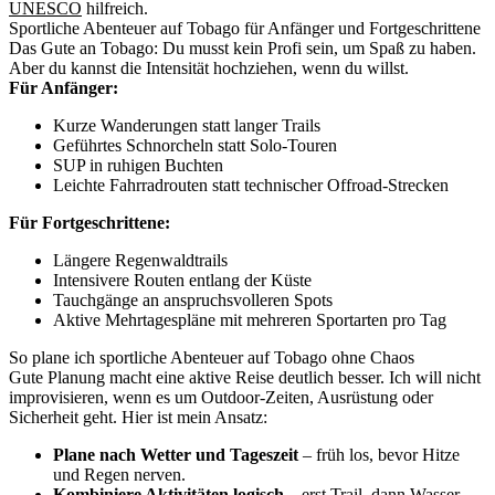
UNESCO
hilfreich.
Sportliche Abenteuer auf Tobago für Anfänger und Fortgeschrittene
Das Gute an Tobago: Du musst kein Profi sein, um Spaß zu haben.
Aber du kannst die Intensität hochziehen, wenn du willst.
Für Anfänger:
Kurze Wanderungen statt langer Trails
Geführtes Schnorcheln statt Solo-Touren
SUP in ruhigen Buchten
Leichte Fahrradrouten statt technischer Offroad-Strecken
Für Fortgeschrittene:
Längere Regenwaldtrails
Intensivere Routen entlang der Küste
Tauchgänge an anspruchsvolleren Spots
Aktive Mehrtagespläne mit mehreren Sportarten pro Tag
So plane ich sportliche Abenteuer auf Tobago ohne Chaos
Gute Planung macht eine aktive Reise deutlich besser. Ich will nicht
improvisieren, wenn es um Outdoor-Zeiten, Ausrüstung oder
Sicherheit geht. Hier ist mein Ansatz:
Plane nach Wetter und Tageszeit
– früh los, bevor Hitze
und Regen nerven.
Kombiniere Aktivitäten logisch
– erst Trail, dann Wasser,