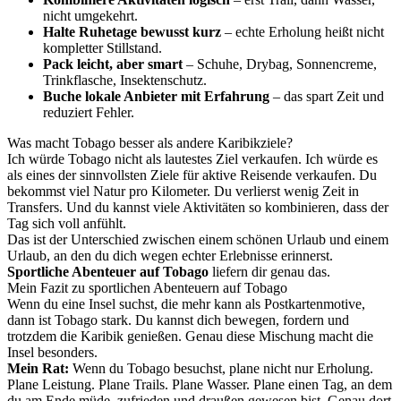
nicht umgekehrt.
Halte Ruhetage bewusst kurz
– echte Erholung heißt nicht
kompletter Stillstand.
Pack leicht, aber smart
– Schuhe, Drybag, Sonnencreme,
Trinkflasche, Insektenschutz.
Buche lokale Anbieter mit Erfahrung
– das spart Zeit und
reduziert Fehler.
Was macht Tobago besser als andere Karibikziele?
Ich würde Tobago nicht als lautestes Ziel verkaufen. Ich würde es
als eines der sinnvollsten Ziele für aktive Reisende verkaufen. Du
bekommst viel Natur pro Kilometer. Du verlierst wenig Zeit in
Transfers. Und du kannst viele Aktivitäten so kombinieren, dass der
Tag sich voll anfühlt.
Das ist der Unterschied zwischen einem schönen Urlaub und einem
Urlaub, an den du dich wegen echter Erlebnisse erinnerst.
Sportliche Abenteuer auf Tobago
liefern dir genau das.
Mein Fazit zu sportlichen Abenteuern auf Tobago
Wenn du eine Insel suchst, die mehr kann als Postkartenmotive,
dann ist Tobago stark. Du kannst dich bewegen, fordern und
trotzdem die Karibik genießen. Genau diese Mischung macht die
Insel besonders.
Mein Rat:
Wenn du Tobago besuchst, plane nicht nur Erholung.
Plane Leistung. Plane Trails. Plane Wasser. Plane einen Tag, an dem
du am Ende müde, zufrieden und draußen gewesen bist. Genau dort