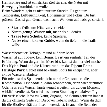
Hemisphäre und ist ein starkes Ziel für alle, die Natur mit
Bewegung kombinieren wollen.
Beim Wandern geht es nicht nur um Strecke. Es geht um
Temperatur, Luftfeuchtigkeit, Höhenmeter und Fokus. Du bist
präsent. Das ist gut. Genau das macht Wandern auf Tobago so stark.
Starte früh
, um Hitze zu vermeiden.
Nimm genug Wasser mit
, mehr als du denkst.
Trage feste Schuhe
, keine Spielerei.
Nutze einen lokalen Guide
, wenn du tiefer in die Trails
willst.
Wasserabenteuer: Tobago im und auf dem Meer
Wasser ist auf Tobago kein Bonus. Es ist ein zentraler Teil der
Erfahrung. Wenn du gern im Meer bist, kannst du hier viel machen.
Das
Nylon Pool
und die Küsten rund um das
Pigeon Point
Heritage Park
Gebiet sind bekannte Spots für entspannte, aber
aktive Wassererlebnisse.
Für mich ist das Spannende nicht nur der Ort, sondern die
Kombination. Erst paddeln, dann schnorcheln, dann wieder zurück.
Oder raus aufs Wasser, lange genug arbeiten, bis du den Moment
wirklich verdienst. So wird aus einem Strandtag ein aktiver Tag.
Für verlässliche Infos zu Natur, Zugang und Schutzgebieten kannst
du die offizielle Seite von
Discover Tobago
nutzen. Wenn du dich
für die Biodiversität der Insel interessierst, ist auch die Seite der