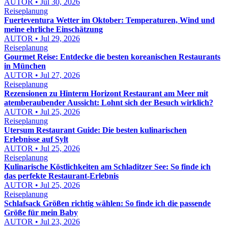
AUTOR • Jul 30, 2026
Reiseplanung
Fuerteventura Wetter im Oktober: Temperaturen, Wind und
meine ehrliche Einschätzung
AUTOR • Jul 29, 2026
Reiseplanung
Gourmet Reise: Entdecke die besten koreanischen Restaurants
in München
AUTOR • Jul 27, 2026
Reiseplanung
Rezensionen zu Hinterm Horizont Restaurant am Meer mit
atemberaubender Aussicht: Lohnt sich der Besuch wirklich?
AUTOR • Jul 25, 2026
Reiseplanung
Utersum Restaurant Guide: Die besten kulinarischen
Erlebnisse auf Sylt
AUTOR • Jul 25, 2026
Reiseplanung
Kulinarische Köstlichkeiten am Schladitzer See: So finde ich
das perfekte Restaurant-Erlebnis
AUTOR • Jul 25, 2026
Reiseplanung
Schlafsack Größen richtig wählen: So finde ich die passende
Größe für mein Baby
AUTOR • Jul 23, 2026