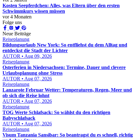
Kosten Seepferdchen: Alles, was Eltern über den ersten
Schwimmkurs wissen müssen
vor 4 Monaten
Folge uns
Neue Beiträge
Reiseplanung
Bildungsurlaub New York: So entfliehst du dem Alltag und
entdeckst die Stadt der Lichter
AUTOR • Aug 09, 2026
Reiseplanung
Osterferien in Niedersachsen: Termine, Dauer und clevere
Urlaubsplanung ohne Stress
AUTOR • Aug 07, 2026
Reiseplanung
Lanzarote Februar Wetter: Temperaturen, Regen, Meer und
ob sich die Reise lohnt
AUTOR • Aug 07, 2026
Reiseplanung
TOG Werte Schlafsack: So wählst du den richtigen
Babyschlafsack
AUTOR • Aug 07, 2026
Reiseplanung
Visum Tanzania Sansibar: So beantragst du es schnell, richtig