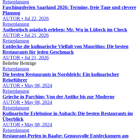
Reiseplanung
Faschingsferien Saarland 2026: Termine, freie Tage und clevere
Planung
AUTOR • Jul 22, 2026
Reiseplanung
Authentisch asiatisch erleben: Mr. Wu in Lübeck im Check
AUTOR • Jul 21, 2026
Reiseplanung
Entdecke die kulinarische Vielfalt von Mauritius: Die besten
Restaurants für jeden Geschmack
AUTOR • Jul 21, 2026
Beliebte Beiträge
Reiseplanung
Die besten Restaurants in Norddeich: Ein kulinarischer
Reiseführer
AUTOR • May 08, 2024
Reiseplanung
Grieche in Parchim: Von der Antike bis zur Moderne
AUTOR • May 08, 2024
Reiseplanung
Kulinarische Erlebnisse in Aubach: Die besten Restaurants im
Überblick
AUTOR • May 08, 2024
Reiseplanung
Restaurant-Perlen in Baabe: Genussvolle Entdeckungen am