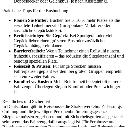
Doppeldecker oder Gelenkbus (je nach Ausstattung).
Praktische Tipps für die Busbuchung
Planen Sie Puffer:
Buchen Sie 5–10 % mehr Plätze als die
erwartete Teilnehmerzahl (für spontane Mitfahrer oder
zusätzliche Gepäckstücke).
Berücksichtigen Sie Gepäck:
Bei Sportgerät oder viel
Gepäck lieber einen größeren Bus oder zusätzlichen
Gepäckanhänger einplanen.
Barrierefreiheit:
Wenn Teilnehmer einen Rollstuhl nutzen,
frühzeitig spezifizieren – das reduziert die Sitzplatzanzahl und
benötigt speziellen Platz.
Reisezeit & Pausen:
Für lange Strecken müssen
Fahrerpausen geplant werden; bei großen Gruppen empfiehlt
sich ein zweiter Fahrer.
Komfort vs. Kosten:
Mehr Beinfreiheit bedeutet oft teurere
Fahrzeuge. Überlegen Sie, ob Komfort oder Preis wichtiger
ist.
Rechtliches und Sicherheit
In Deutschland gilt für Reisebusse die Straßenverkehrs-Zulassungs-
Ordnung und die jeweiligen Personenbeförderungsgesetze.
Sitzplätze müssen zugelassen und mit Sicherheitsgurten ausgestattet
sein, wenn das Fahrzeug dafür ausgelegt ist. Für Fernbusse und
Reisebusse gelten zudem Regelungen zur Lenk- und Ruhezeiten der