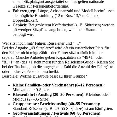
einem Sitzplatzgurt ausgestattet sein; es gelten nationale
Gesetze zur Personenbeförderung.
Fahrzeugtyp:
Länge, Achsenanzahl und Modell beeinflussen
die mögliche Bestuhlung (12 m Bus, 13,7 m Gelenk,
Doppeldecker).
Gepäck:
Bei größerem Kofferbedarf (z. B. Skireisen) werden
oft weniger Sitzplätze angeboten, weil mehr Stauraum
benötigt wird.
Wer sitzt noch mit? Fahrer, Reiseleiter und "+1"
Bei der Angabe „49 Sitzplätze“ wird oft ein zusätzlicher Platz für
den Fahrer nicht mitgezählt – der Fahrer sitzt natürlich immer
separat. Manche Anbieter geben Kapazitäten als "49+1" oder
"81+1" an (das +1 steht meist für den Reiseleiter/Guide). Klären Sie
bei der Buchung, ob die angegebene Zahl die Anzahl der Fahrgäste
oder inklusive Personal beschreibt.
Beispiele: Welche Busgröße passt zu Ihrer Gruppe?
Kleine Familien- oder Vereinsfahrt (6–12 Personen):
Minivan oder 9-Sitzer.
Klassenfahrt / Ausflug (20–30 Personen):
Kleinbus oder
Midibus (27–35 Sitze).
Gruppenreise / Betriebsausflug (40–55 Personen):
Standard-Reisebus (z. B. 49–55 Sitzplätze) ist am häufigsten.
Großveranstaltungen / Festivals (60–80 Personen):