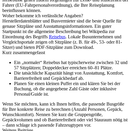
Fahrer (EU-Fahrpersonalverordnung), die Ihre Reiseplanung
beeinflussen können.
Woher bekomme ich verlässliche Angaben?
Herstellerdatenblätter und Busvermieter sind die beste Quelle für
genaue Sitzpläne und Ausstattungsinformationen. Ein guter
Startpunkt ist die allgemeine Beschreibung bei Wikipedia zur
Einordnung des Begriffs
Reisebus
. Lokale Busunternehmen und
Vergleichsportale zeigen oft Sitzpläne (z. B. für 49-, 53- oder 81-
Sitzer) und bieten PDF-Sitzpläne zum Download.
Kurz zusammengefasst
Ein „normaler“ Reisebus hat typischerweise zwischen 32 und
57 Sitzplätzen; Doppeldecker erreichen 60–81 Plätze.
Die tatsächliche Kapazität hängt von Ausstattung, Komfort,
Barrierefreiheit und Gepäckbedarf ab.
Planen Sie einen kleinen Puffer ein und klären Sie bei der
Buchung, ob die angegebene Zahl Gäste oder inklusive
Personal/Guide ist.
Wenn Sie möchten, kann ich Ihnen helfen, die passende Busgröße
für Ihre konkrete Reise zu berechnen (Anzahl Personen, Gepäck,
Wunschkomfort). Nennen Sie kurz die Gruppengröße,
Gepäckvolumen und ob Barrierefreiheit oder viel Stauraum nötig ist
– dann schlage ich passende Fahrzeugtypen vor.
Weitere Beiträge