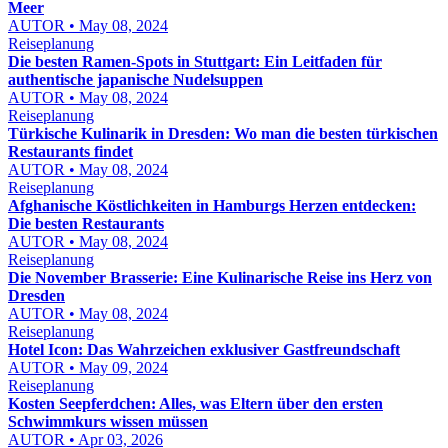
Meer
AUTOR • May 08, 2024
Reiseplanung
Die besten Ramen-Spots in Stuttgart: Ein Leitfaden für
authentische japanische Nudelsuppen
AUTOR • May 08, 2024
Reiseplanung
Türkische Kulinarik in Dresden: Wo man die besten türkischen
Restaurants findet
AUTOR • May 08, 2024
Reiseplanung
Afghanische Köstlichkeiten in Hamburgs Herzen entdecken:
Die besten Restaurants
AUTOR • May 08, 2024
Reiseplanung
Die November Brasserie: Eine Kulinarische Reise ins Herz von
Dresden
AUTOR • May 08, 2024
Reiseplanung
Hotel Icon: Das Wahrzeichen exklusiver Gastfreundschaft
AUTOR • May 09, 2024
Reiseplanung
Kosten Seepferdchen: Alles, was Eltern über den ersten
Schwimmkurs wissen müssen
AUTOR • Apr 03, 2026