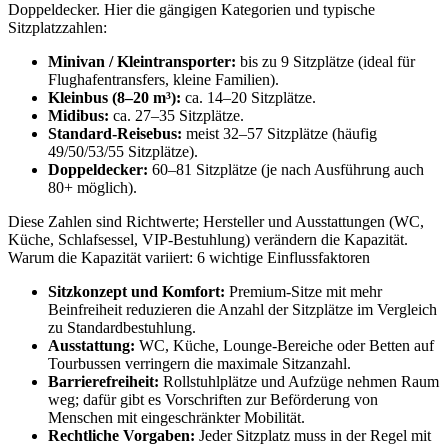
Doppeldecker. Hier die gängigen Kategorien und typische
Sitzplatzzahlen:
Minivan / Kleintransporter:
bis zu 9 Sitzplätze (ideal für
Flughafentransfers, kleine Familien).
Kleinbus (8–20 m³):
ca. 14–20 Sitzplätze.
Midibus:
ca. 27–35 Sitzplätze.
Standard-Reisebus:
meist 32–57 Sitzplätze (häufig
49/50/53/55 Sitzplätze).
Doppeldecker:
60–81 Sitzplätze (je nach Ausführung auch
80+ möglich).
Diese Zahlen sind Richtwerte; Hersteller und Ausstattungen (WC,
Küche, Schlafsessel, VIP-Bestuhlung) verändern die Kapazität.
Warum die Kapazität variiert: 6 wichtige Einflussfaktoren
Sitzkonzept und Komfort:
Premium-Sitze mit mehr
Beinfreiheit reduzieren die Anzahl der Sitzplätze im Vergleich
zu Standardbestuhlung.
Ausstattung:
WC, Küche, Lounge-Bereiche oder Betten auf
Tourbussen verringern die maximale Sitzanzahl.
Barrierefreiheit:
Rollstuhlplätze und Aufzüge nehmen Raum
weg; dafür gibt es Vorschriften zur Beförderung von
Menschen mit eingeschränkter Mobilität.
Rechtliche Vorgaben:
Jeder Sitzplatz muss in der Regel mit