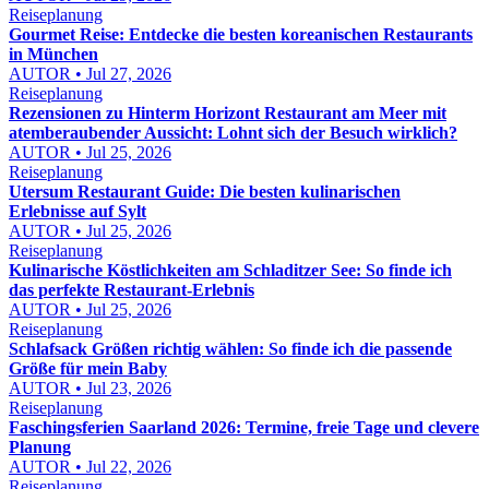
Reiseplanung
Gourmet Reise: Entdecke die besten koreanischen Restaurants
in München
AUTOR • Jul 27, 2026
Reiseplanung
Rezensionen zu Hinterm Horizont Restaurant am Meer mit
atemberaubender Aussicht: Lohnt sich der Besuch wirklich?
AUTOR • Jul 25, 2026
Reiseplanung
Utersum Restaurant Guide: Die besten kulinarischen
Erlebnisse auf Sylt
AUTOR • Jul 25, 2026
Reiseplanung
Kulinarische Köstlichkeiten am Schladitzer See: So finde ich
das perfekte Restaurant-Erlebnis
AUTOR • Jul 25, 2026
Reiseplanung
Schlafsack Größen richtig wählen: So finde ich die passende
Größe für mein Baby
AUTOR • Jul 23, 2026
Reiseplanung
Faschingsferien Saarland 2026: Termine, freie Tage und clevere
Planung
AUTOR • Jul 22, 2026
Reiseplanung