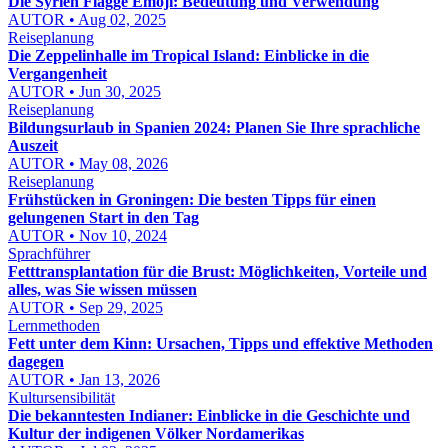
Die Syrien Flagge Emoji: Bedeutung und Verwendung
AUTOR • Aug 02, 2025
Reiseplanung
Die Zeppelinhalle im Tropical Island: Einblicke in die
Vergangenheit
AUTOR • Jun 30, 2025
Reiseplanung
Bildungsurlaub in Spanien 2024: Planen Sie Ihre sprachliche
Auszeit
AUTOR • May 08, 2026
Reiseplanung
Frühstücken in Groningen: Die besten Tipps für einen
gelungenen Start in den Tag
AUTOR • Nov 10, 2024
Sprachführer
Fetttransplantation für die Brust: Möglichkeiten, Vorteile und
alles, was Sie wissen müssen
AUTOR • Sep 29, 2025
Lernmethoden
Fett unter dem Kinn: Ursachen, Tipps und effektive Methoden
dagegen
AUTOR • Jan 13, 2026
Kultursensibilität
Die bekanntesten Indianer: Einblicke in die Geschichte und
Kultur der indigenen Völker Nordamerikas