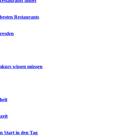
estaurants findet
besten Restaurants
Dresden
mmkurs wissen müssen
heit
zeit
n Start in den Tag