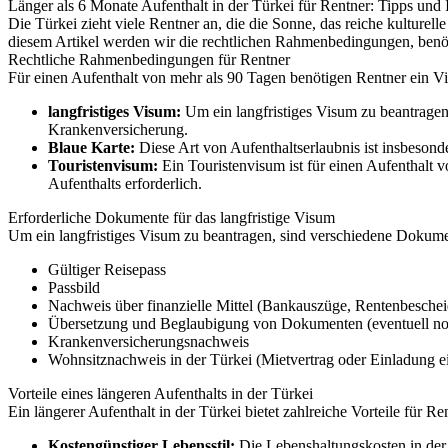
Länger als 6 Monate Aufenthalt in der Türkei für Rentner: Tipps und 
Die Türkei zieht viele Rentner an, die die Sonne, das reiche kulturel
diesem Artikel werden wir die rechtlichen Rahmenbedingungen, benöt
Rechtliche Rahmenbedingungen für Rentner
Für einen Aufenthalt von mehr als 90 Tagen benötigen Rentner ein Visu
langfristiges Visum:
Um ein langfristiges Visum zu beantragen,
Krankenversicherung.
Blaue Karte:
Diese Art von Aufenthaltserlaubnis ist insbesonde
Touristenvisum:
Ein Touristenvisum ist für einen Aufenthalt 
Aufenthalts erforderlich.
Erforderliche Dokumente für das langfristige Visum
Um ein langfristiges Visum zu beantragen, sind verschiedene Dokument
Gültiger Reisepass
Passbild
Nachweis über finanzielle Mittel (Bankauszüge, Rentenbescheid
Übersetzung und Beglaubigung von Dokumenten (eventuell n
Krankenversicherungsnachweis
Wohnsitznachweis in der Türkei (Mietvertrag oder Einladung ei
Vorteile eines längeren Aufenthalts in der Türkei
Ein längerer Aufenthalt in der Türkei bietet zahlreiche Vorteile für Re
Kostengünstiger Lebensstil:
Die Lebenshaltungskosten in der 