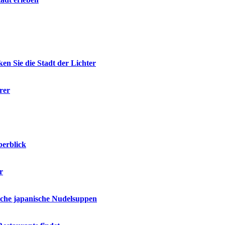
en Sie die Stadt der Lichter
rer
berblick
r
ische japanische Nudelsuppen