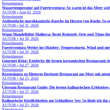
Reiseplanung
Wassertemperatur auf Fuerteventura: So warm ist das Meer wir
AUTOR • Aug 02, 2026
Reiseplanung
Authentische marokkanische Kueche im Herzen von Koeln: So e
AUTOR • Jul 31, 2026
Reiseplanung
Wann Mandelblüte Mallorca: Beste Reisezeit, Orte und Tipps fü
AUTOR • Jul 30, 2026
Reiseplanung
Fuerteventura Wetter im Oktober: Temperaturen, Wind und mei
AUTOR • Jul 29, 2026
Reiseplanung
Gourmet Reise: Entdecke die besten koreanischen Restaurants 
AUTOR • Jul 27, 2026
Reiseplanung
Rezensionen zu Hinterm Horizont Restaurant am Meer mit atemb
AUTOR • Jul 25, 2026
Reiseplanung
Utersum Restaurant Guide: Die besten kulinarischen Erlebnisse 
AUTOR • Jul 25, 2026
Reiseplanung
Kulinarische Köstlichkeiten am Schladitzer See: So finde ich das
AUTOR • Jul 25, 2026
Reiseplanung