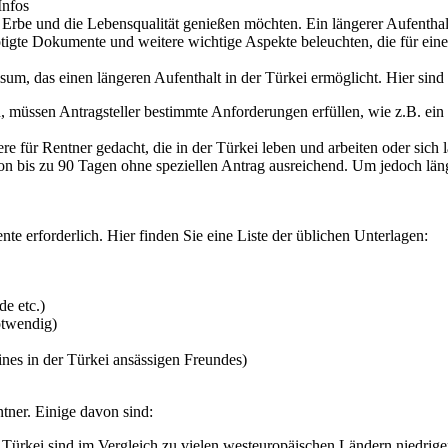
Infos
le Erbe und die Lebensqualität genießen möchten. Ein längerer Aufentha
igte Dokumente und weitere wichtige Aspekte beleuchten, die für einen
m, das einen längeren Aufenthalt in der Türkei ermöglicht. Hier sind d
 müssen Antragsteller bestimmte Anforderungen erfüllen, wie z.B. ein 
re für Rentner gedacht, die in der Türkei leben und arbeiten oder sich 
von bis zu 90 Tagen ohne speziellen Antrag ausreichend. Um jedoch läng
e erforderlich. Hier finden Sie eine Liste der üblichen Unterlagen:
e etc.)
otwendig)
nes in der Türkei ansässigen Freundes)
ntner. Einige davon sind:
Türkei sind im Vergleich zu vielen westeuropäischen Ländern niedriger