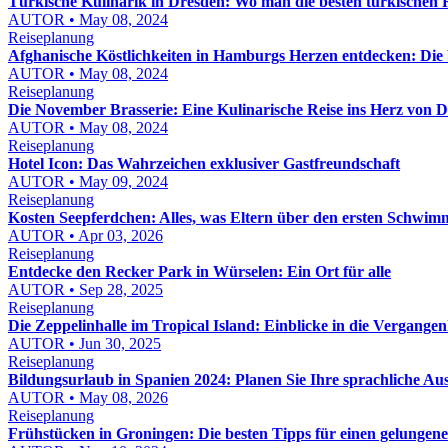
Türkische Kulinarik in Dresden: Wo man die besten türkischen R
AUTOR • May 08, 2024
Reiseplanung
Afghanische Köstlichkeiten in Hamburgs Herzen entdecken: Die 
AUTOR • May 08, 2024
Reiseplanung
Die November Brasserie: Eine Kulinarische Reise ins Herz von 
AUTOR • May 08, 2024
Reiseplanung
Hotel Icon: Das Wahrzeichen exklusiver Gastfreundschaft
AUTOR • May 09, 2024
Reiseplanung
Kosten Seepferdchen: Alles, was Eltern über den ersten Schwi
AUTOR • Apr 03, 2026
Reiseplanung
Entdecke den Recker Park in Würselen: Ein Ort für alle
AUTOR • Sep 28, 2025
Reiseplanung
Die Zeppelinhalle im Tropical Island: Einblicke in die Vergangen
AUTOR • Jun 30, 2025
Reiseplanung
Bildungsurlaub in Spanien 2024: Planen Sie Ihre sprachliche Aus
AUTOR • May 08, 2026
Reiseplanung
Frühstücken in Groningen: Die besten Tipps für einen gelungene