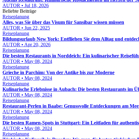
AUTOR • Jul 18, 2026
Beliebte Beiträge
Reiseplanung
Alles, was Sie über das Visum für Sansibar wissen müssen
AUTOR • Jun 22, 2025
Reiseplanung
Bildungsurlaub New York: Entfliehen Sie dem Alltag und entdeck
AUTOR • Apr 20, 2026
Reiseplanung
Die besten Restaurants in Norddeich: Ein kulinarischer Reisefüh
AUTOR • May 08, 2024
Reiseplanung
Grieche in Parchim: Von der Antike bis zur Moderne
AUTOR • May 08, 2024
Reiseplanung
Kulinarische Erlebnisse in Aubach: Die besten Restaurants im Ü
AUTOR • May 08, 2024
Reiseplanung
Restaurant-Perlen in Baabe: Genussvolle Entdeckungen am Mee
AUTOR • May 08, 2024
Reiseplanung
Die besten Ramen-Spots in Stuttgart: Ein Leitfaden für authent
AUTOR • May 08, 2024
Reiseplanung