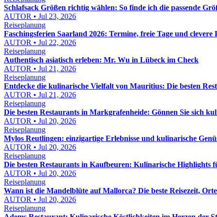
Schlafsack Größen richtig wählen: So finde ich die passende Gr
AUTOR • Jul 23, 2026
Reiseplanung
Faschingsferien Saarland 2026: Termine, freie Tage und clevere
AUTOR • Jul 22, 2026
Reiseplanung
Authentisch asiatisch erleben: Mr. Wu in Lübeck im Check
AUTOR • Jul 21, 2026
Reiseplanung
Entdecke die kulinarische Vielfalt von Mauritius: Die besten Re
AUTOR • Jul 21, 2026
Reiseplanung
Die besten Restaurants in Markgrafenheide: Gönnen Sie sich kuli
AUTOR • Jul 20, 2026
Reiseplanung
Mylos Reutlingen: einzigartige Erlebnisse und kulinarische Gen
AUTOR • Jul 20, 2026
Reiseplanung
Die besten Restaurants in Kaufbeuren: Kulinarische Highlights
AUTOR • Jul 20, 2026
Reiseplanung
Wann ist die Mandelblüte auf Mallorca? Die beste Reisezeit, Ort
AUTOR • Jul 20, 2026
Reiseplanung
Adems Restaurant: Kulinarische Köstlichkeiten im Herzen der St