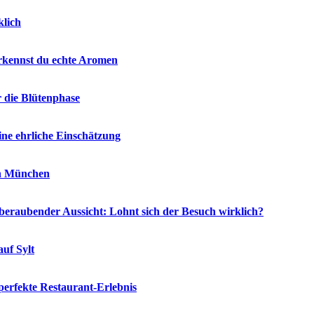
klich
rkennst du echte Aromen
r die Blütenphase
ne ehrliche Einschätzung
in München
eraubender Aussicht: Lohnt sich der Besuch wirklich?
auf Sylt
 perfekte Restaurant-Erlebnis