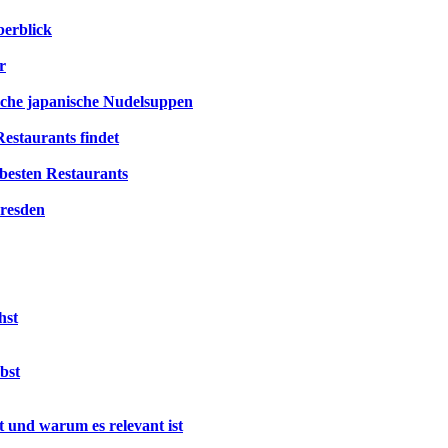
berblick
r
ische japanische Nudelsuppen
estaurants findet
besten Restaurants
Dresden
hst
bst
 und warum es relevant ist