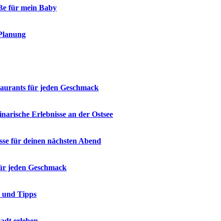
öße für mein Baby
 Planung
staurants für jeden Geschmack
narische Erlebnisse an der Ostsee
üsse für deinen nächsten Abend
 für jeden Geschmack
e und Tipps
adt erleben