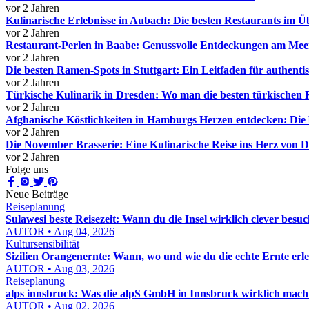
vor 2 Jahren
Kulinarische Erlebnisse in Aubach: Die besten Restaurants im Ü
vor 2 Jahren
Restaurant-Perlen in Baabe: Genussvolle Entdeckungen am Mee
vor 2 Jahren
Die besten Ramen-Spots in Stuttgart: Ein Leitfaden für authent
vor 2 Jahren
Türkische Kulinarik in Dresden: Wo man die besten türkischen R
vor 2 Jahren
Afghanische Köstlichkeiten in Hamburgs Herzen entdecken: Die 
vor 2 Jahren
Die November Brasserie: Eine Kulinarische Reise ins Herz von 
vor 2 Jahren
Folge uns
Neue Beiträge
Reiseplanung
Sulawesi beste Reisezeit: Wann du die Insel wirklich clever besuc
AUTOR • Aug 04, 2026
Kultursensibilität
Sizilien Orangenernte: Wann, wo und wie du die echte Ernte erle
AUTOR • Aug 03, 2026
Reiseplanung
alps innsbruck: Was die alpS GmbH in Innsbruck wirklich macht
AUTOR • Aug 02, 2026