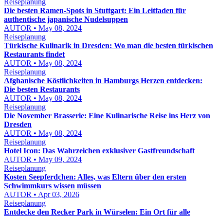
Reiseplanung
Die besten Ramen-Spots in Stuttgart: Ein Leitfaden für
authentische japanische Nudelsuppen
AUTOR • May 08, 2024
Reiseplanung
Türkische Kulinarik in Dresden: Wo man die besten türkischen
Restaurants findet
AUTOR • May 08, 2024
Reiseplanung
Afghanische Köstlichkeiten in Hamburgs Herzen entdecken:
Die besten Restaurants
AUTOR • May 08, 2024
Reiseplanung
Die November Brasserie: Eine Kulinarische Reise ins Herz von
Dresden
AUTOR • May 08, 2024
Reiseplanung
Hotel Icon: Das Wahrzeichen exklusiver Gastfreundschaft
AUTOR • May 09, 2024
Reiseplanung
Kosten Seepferdchen: Alles, was Eltern über den ersten
Schwimmkurs wissen müssen
AUTOR • Apr 03, 2026
Reiseplanung
Entdecke den Recker Park in Würselen: Ein Ort für alle