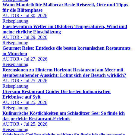
Wann Mandelblüte Mallorca: Beste Reisezeit, Orte und Tipps
für die Blütenphase
AUTOR • Jul 30, 2026
Reiseplanung
Fuerteventura Wetter im Oktober: Temperaturen, Wind und
meine ehrliche Einschätzung
AUTOR • Jul 29, 2026
Reiseplanung
Gourmet Reise: Entdecke die besten koreanischen Restaurants
in München
AUTOR • Jul 27, 2026
Reiseplanung
Rezensionen zu Hinterm Horizont Restaurant am Meer mit
atemberaubender Aussicht: Lohnt sich der Besuch wirklich?
AUTOR • Jul 25, 2026
Reiseplanung
Utersum Restaurant Guide: Die besten kulinarischen
Erlebnisse auf Sylt
AUTOR • Jul 25, 2026
Reiseplanung
Kulinarische Köstlichkeiten am Schladitzer See: So finde ich
das perfekte Restaurant-Erlebnis
AUTOR • Jul 25, 2026
Reiseplanung
Schlafsack Größen richtig wählen: So finde ich die passende