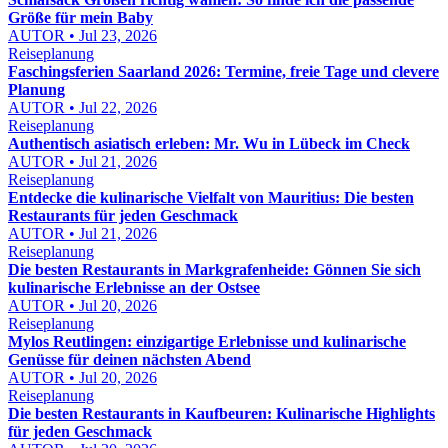
Größe für mein Baby
AUTOR • Jul 23, 2026
Reiseplanung
Faschingsferien Saarland 2026: Termine, freie Tage und clevere
Planung
AUTOR • Jul 22, 2026
Reiseplanung
Authentisch asiatisch erleben: Mr. Wu in Lübeck im Check
AUTOR • Jul 21, 2026
Reiseplanung
Entdecke die kulinarische Vielfalt von Mauritius: Die besten
Restaurants für jeden Geschmack
AUTOR • Jul 21, 2026
Reiseplanung
Die besten Restaurants in Markgrafenheide: Gönnen Sie sich
kulinarische Erlebnisse an der Ostsee
AUTOR • Jul 20, 2026
Reiseplanung
Mylos Reutlingen: einzigartige Erlebnisse und kulinarische
Genüsse für deinen nächsten Abend
AUTOR • Jul 20, 2026
Reiseplanung
Die besten Restaurants in Kaufbeuren: Kulinarische Highlights
für jeden Geschmack