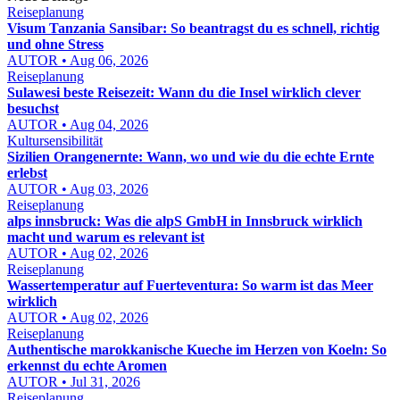
Reiseplanung
Visum Tanzania Sansibar: So beantragst du es schnell, richtig
und ohne Stress
AUTOR • Aug 06, 2026
Reiseplanung
Sulawesi beste Reisezeit: Wann du die Insel wirklich clever
besuchst
AUTOR • Aug 04, 2026
Kultursensibilität
Sizilien Orangenernte: Wann, wo und wie du die echte Ernte
erlebst
AUTOR • Aug 03, 2026
Reiseplanung
alps innsbruck: Was die alpS GmbH in Innsbruck wirklich
macht und warum es relevant ist
AUTOR • Aug 02, 2026
Reiseplanung
Wassertemperatur auf Fuerteventura: So warm ist das Meer
wirklich
AUTOR • Aug 02, 2026
Reiseplanung
Authentische marokkanische Kueche im Herzen von Koeln: So
erkennst du echte Aromen
AUTOR • Jul 31, 2026
Reiseplanung