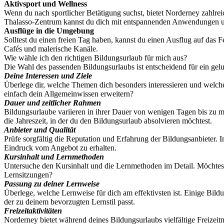
Aktivsport und Wellness
Wenn du nach sportlicher Betätigung suchst, bietet Norderney zahlr
Thalasso-Zentrum kannst du dich mit entspannenden Anwendungen 
Ausflüge in die Umgebung
Solltest du einen freien Tag haben, kannst du einen Ausflug auf das 
Cafés und malerische Kanäle.
Wie wähle ich den richtigen Bildungsurlaub für mich aus?
Die Wahl des passenden Bildungsurlaubs ist entscheidend für ein gelu
Deine Interessen und Ziele
Überlege dir, welche Themen dich besonders interessieren und welch
einfach dein Allgemeinwissen erweitern?
Dauer und zeitlicher Rahmen
Bildungsurlaube variieren in ihrer Dauer von wenigen Tagen bis zu 
die Jahreszeit, in der du den Bildungsurlaub absolvieren möchtest.
Anbieter und Qualität
Prüfe sorgfältig die Reputation und Erfahrung der Bildungsanbieter. 
Eindruck vom Angebot zu erhalten.
Kursinhalt und Lernmethoden
Untersuche den Kursinhalt und die Lernmethoden im Detail. Möchtest 
Lernsitzungen?
Passung zu deiner Lernweise
Überlege, welche Lernweise für dich am effektivsten ist. Einige Bil
der zu deinem bevorzugten Lernstil passt.
Freizeitaktivitäten
Norderney bietet während deines Bildungsurlaubs vielfältige Freizei