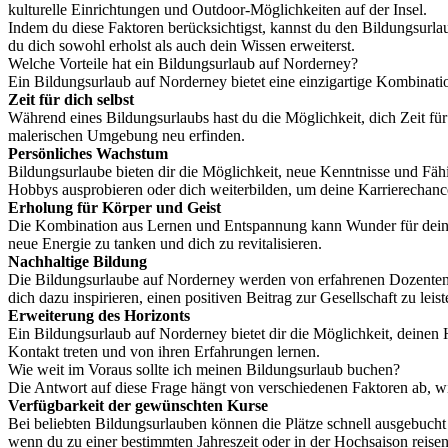
kulturelle Einrichtungen und Outdoor-Möglichkeiten auf der Insel.
Indem du diese Faktoren berücksichtigst, kannst du den Bildungsurlau
du dich sowohl erholst als auch dein Wissen erweiterst.
Welche Vorteile hat ein Bildungsurlaub auf Norderney?
Ein Bildungsurlaub auf Norderney bietet eine einzigartige Kombinatio
Zeit für dich selbst
Während eines Bildungsurlaubs hast du die Möglichkeit, dich Zeit für
malerischen Umgebung neu erfinden.
Persönliches Wachstum
Bildungsurlaube bieten dir die Möglichkeit, neue Kenntnisse und Fähi
Hobbys ausprobieren oder dich weiterbilden, um deine Karrierechanc
Erholung für Körper und Geist
Die Kombination aus Lernen und Entspannung kann Wunder für dein Wo
neue Energie zu tanken und dich zu revitalisieren.
Nachhaltige Bildung
Die Bildungsurlaube auf Norderney werden von erfahrenen Dozenten ge
dich dazu inspirieren, einen positiven Beitrag zur Gesellschaft zu leist
Erweiterung des Horizonts
Ein Bildungsurlaub auf Norderney bietet dir die Möglichkeit, deinen
Kontakt treten und von ihren Erfahrungen lernen.
Wie weit im Voraus sollte ich meinen Bildungsurlaub buchen?
Die Antwort auf diese Frage hängt von verschiedenen Faktoren ab, w
Verfügbarkeit der gewünschten Kurse
Bei beliebten Bildungsurlauben können die Plätze schnell ausgebucht 
wenn du zu einer bestimmten Jahreszeit oder in der Hochsaison reisen