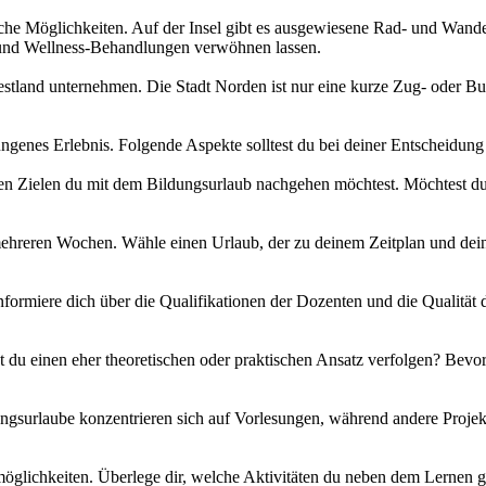
eiche Möglichkeiten. Auf der Insel gibt es ausgewiesene Rad- und Wa
und Wellness-Behandlungen verwöhnen lassen.
Festland unternehmen. Die Stadt Norden ist nur eine kurze Zug- oder Bus
ngenes Erlebnis. Folgende Aspekte solltest du bei deiner Entscheidung
en Zielen du mit dem Bildungsurlaub nachgehen möchtest. Möchtest du 
mehreren Wochen. Wähle einen Urlaub, der zu deinem Zeitplan und dei
Informiere dich über die Qualifikationen der Dozenten und die Qualitä
du einen eher theoretischen oder praktischen Ansatz verfolgen? Bevorz
dungsurlaube konzentrieren sich auf Vorlesungen, während andere Proje
tmöglichkeiten. Überlege dir, welche Aktivitäten du neben dem Lernen