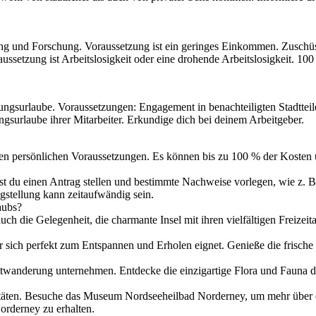
g und Forschung. Voraussetzung ist ein geringes Einkommen. Zuschüs
aussetzung ist Arbeitslosigkeit oder eine drohende Arbeitslosigkeit.
dungsurlaube. Voraussetzungen: Engagement in benachteiligten Stadtte
gsurlaube ihrer Mitarbeiter. Erkundige dich bei deinem Arbeitgeber.
nen persönlichen Voraussetzungen. Es können bis zu 100 % der Koste
t du einen Antrag stellen und bestimmte Nachweise vorlegen, wie z. B
gstellung kann zeitaufwändig sein.
aubs?
 die Gelegenheit, die charmante Insel mit ihren vielfältigen Freizeita
r sich perfekt zum Entspannen und Erholen eignet. Genieße die frische
attwanderung unternehmen. Entdecke die einzigartige Flora und Fauna 
vitäten. Besuche das Museum Nordseeheilbad Norderney, um mehr über d
rderney zu erhalten.