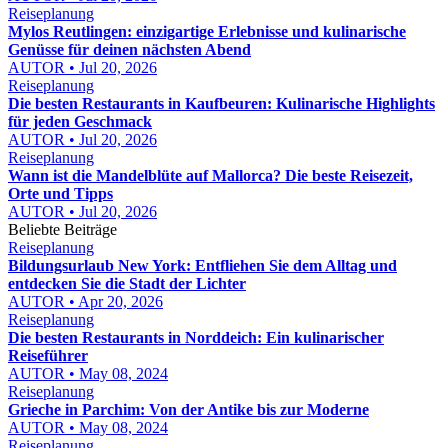
Reiseplanung
Mylos Reutlingen: einzigartige Erlebnisse und kulinarische
Genüsse für deinen nächsten Abend
AUTOR • Jul 20, 2026
Reiseplanung
Die besten Restaurants in Kaufbeuren: Kulinarische Highlights
für jeden Geschmack
AUTOR • Jul 20, 2026
Reiseplanung
Wann ist die Mandelblüte auf Mallorca? Die beste Reisezeit,
Orte und Tipps
AUTOR • Jul 20, 2026
Beliebte Beiträge
Reiseplanung
Bildungsurlaub New York: Entfliehen Sie dem Alltag und
entdecken Sie die Stadt der Lichter
AUTOR • Apr 20, 2026
Reiseplanung
Die besten Restaurants in Norddeich: Ein kulinarischer
Reiseführer
AUTOR • May 08, 2024
Reiseplanung
Grieche in Parchim: Von der Antike bis zur Moderne
AUTOR • May 08, 2024
Reiseplanung