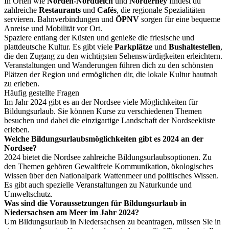
In Orten wie
Norden-Norddeich
und
Norderney
findest du
zahlreiche
Restaurants
und
Cafés
, die regionale Spezialitäten
servieren. Bahnverbindungen und
ÖPNV
sorgen für eine bequeme
Anreise und Mobilität vor Ort.
Spaziere entlang der Küsten und genieße die friesische und
plattdeutsche Kultur. Es gibt viele
Parkplätze
und
Bushaltestellen
,
die den Zugang zu den wichtigsten Sehenswürdigkeiten erleichtern.
Veranstaltungen und Wanderungen führen dich zu den schönsten
Plätzen der Region und ermöglichen dir, die lokale Kultur hautnah
zu erleben.
Häufig gestellte Fragen
Im Jahr 2024 gibt es an der Nordsee viele Möglichkeiten für
Bildungsurlaub. Sie können Kurse zu verschiedenen Themen
besuchen und dabei die einzigartige Landschaft der Nordseeküste
erleben.
Welche Bildungsurlaubsmöglichkeiten gibt es 2024 an der
Nordsee?
2024 bietet die Nordsee zahlreiche Bildungsurlaubsoptionen. Zu
den Themen gehören Gewaltfreie Kommunikation, ökologisches
Wissen über den Nationalpark Wattenmeer und politisches Wissen.
Es gibt auch spezielle Veranstaltungen zu Naturkunde und
Umweltschutz.
Was sind die Voraussetzungen für Bildungsurlaub in
Niedersachsen am Meer im Jahr 2024?
Um Bildungsurlaub in Niedersachsen zu beantragen, müssen Sie in