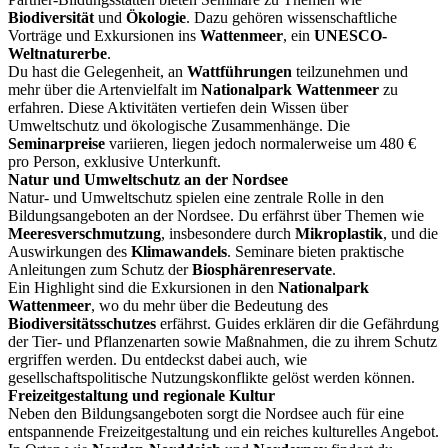
Biodiversität
und
Ökologie
. Dazu gehören wissenschaftliche
Vorträge und Exkursionen ins
Wattenmeer
, ein
UNESCO-
Weltnaturerbe
.
Du hast die Gelegenheit, an
Wattführungen
teilzunehmen und
mehr über die Artenvielfalt im
Nationalpark Wattenmeer
zu
erfahren. Diese Aktivitäten vertiefen dein Wissen über
Umweltschutz und ökologische Zusammenhänge. Die
Seminarpreise
variieren, liegen jedoch normalerweise um 480 €
pro Person, exklusive Unterkunft.
Natur und Umweltschutz an der Nordsee
Natur- und Umweltschutz spielen eine zentrale Rolle in den
Bildungsangeboten an der Nordsee. Du erfährst über Themen wie
Meeresverschmutzung
, insbesondere durch
Mikroplastik
, und die
Auswirkungen des
Klimawandels
. Seminare bieten praktische
Anleitungen zum Schutz der
Biosphärenreservate
.
Ein Highlight sind die Exkursionen in den
Nationalpark
Wattenmeer
, wo du mehr über die Bedeutung des
Biodiversitätsschutzes
erfährst. Guides erklären dir die Gefährdung
der Tier- und Pflanzenarten sowie Maßnahmen, die zu ihrem Schutz
ergriffen werden. Du entdeckst dabei auch, wie
gesellschaftspolitische Nutzungskonflikte gelöst werden können.
Freizeitgestaltung und regionale Kultur
Neben den Bildungsangeboten sorgt die Nordsee auch für eine
entspannende Freizeitgestaltung und ein reiches kulturelles Angebot.