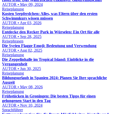
AUTOR • May 09, 2024
Reiseplanung
Kosten Seepferdchen: Alles, was Eltern über den ersten
Schwimmkurs wissen müssen
AUTOR • Apr 03, 2026
Reiseplanung
Entdecke den Recker Park in Würselen: Ein Ort für alle
AUTOR • Sep 28, 2025
Reisephrasen
Die Syrien Flagge Emoji: Bedeutung und Verwendung
AUTOR • Aug 02, 2025
Reiseplanung
Die Zeppelinhalle im Tropical Island: Einblicke in die
Vergangenheit
AUTOR • Jun 30, 2025
Reiseplanung
Bildungsurlaub in Spanien 2024: Planen Sie Ihre sprachliche
Auszeit
AUTOR • May 08, 2026
Reiseplanung
Frühstücken in Groningen: Die besten Tipps für einen
gelungenen Start in den Tag
AUTOR • Nov 10, 2024
Sprachführer