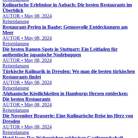
Kulinarische Erlebnisse in Aubach: Die besten Restaurants im
Überblick
AUTOR • May 08, 2024
Reiseplanung
Restaurant-Perlen in Baabe: Genussvolle Entdeckungen am
Meer
AUTOR • May 08, 2024
Reiseplanung
Die besten Ramen-Spots in Stuttgart: Ein Leitfaden für
authentische japanische Nudelsuppen
AUTOR • May 08, 2024
Reiseplanung
Türkische Kulinarik in Dresden: Wo man die besten türkischen
Restaurants findet
AUTOR • May 08, 2024
Reiseplanung
Afghanische Köstlichkeiten in Hamburgs Herzen entdecken:
Die besten Restaurants
AUTOR • May 08, 2024
Reiseplanung
Die November Brasserie: Eine Kulinarische Reise ins Herz von
Dresden
AUTOR • May 08, 2024
Reiseplanung
Hotel Icon: Das Wahrzeichen exklusiver Gastfreundschaft