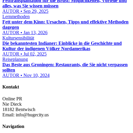
Fetttransplantation für die Brust: Möglichkeiten, Vorteile und
alles, was Sie wissen müssen
AUTOR • Sep 29, 2025
Lernmethoden
Fett unter dem Kinn: Ursachen, Tipps und effektive Methoden
dagegen
AUTOR • Jan 13, 2026
Kultursensibilität
Die bekanntesten Indianer: Einblicke in die Geschichte und
Kultur der indigenen Völker Nordamerikas
AUTOR • Jul 02, 2025
Reiseplanung
Das Beste aus Groningen: Restaurants, die Sie nicht verpassen
sollten
AUTOR • Nov 10, 2024
Kontakt
Online PR
Nie Dieck
18182 Bentwisch
Email:
info@hugecity.us
Navigation