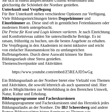
Sie sich in einem ansprechenden Umfeld weiterbilden und
gleichzeitig die Schönheit der Nordsee genießen.
Unterkunft und Verpflegung
Für Ihre Unterkunft stehen verschiedene Optionen zur Verfügung.
Viele Bildungseinrichtungen bieten
Doppelzimmer
und
Einzelzimmer
an. Diese sind oft in gemütlichen Ferienhäusern oder
modernen Hotels untergebracht.
Die Preise für Kost und Logis können variieren.
Je nach Einrichtung
und Komfortniveau zahlen Sie unterschiedliche Beträge. Es ist
ratsam, frühzeitig zu buchen, um die besten Angebote zu erhalten.
Die Verpflegung in den Akademien ist meist inklusive und reicht
von einfacher Hausmannskost bis zu umfangreichen
Buffetangeboten. Durch diese Auswahl können Sie Ihren
Bildungsurlaub ohne Stress genießen.
Themenschwerpunkte und Aktivitäten
https://www.youtube.com/embed/Z5REAJD5wGg
Ein Bildungsurlaub an der Nordsee bietet eine Vielzahl von Themen
und Aktivitäten, die sowohl lehrreich als auch spannend sind. Hier
gibt es Möglichkeiten zur Weiterbildung in den Bereichen Umwelt,
Natur, Kultur und Erholung.
Bildungsprogramme und Fachexkursionen
Bildungsprogramme und Fachexkursionen sind das Herzstück jedes
Bildungsurlaubs an der Nordsee. Die
IBJ Scheersberg
und andere
Partner-Bildungsstätten bieten Seminare zu Themen wie