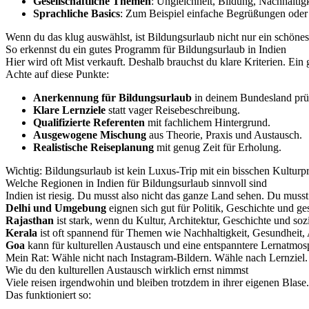
Gesellschaftliche Themen
: Ungleichheit, Bildung, Nachhaltigk
Sprachliche Basics
: Zum Beispiel einfache Begrüßungen oder 
Wenn du das klug auswählst, ist Bildungsurlaub nicht nur ein schönes
So erkennst du ein gutes Programm für Bildungsurlaub in Indien
Hier wird oft Mist verkauft. Deshalb brauchst du klare Kriterien. Ein g
Achte auf diese Punkte:
Anerkennung für Bildungsurlaub
in deinem Bundesland prü
Klare Lernziele
statt vager Reisebeschreibung.
Qualifizierte Referenten
mit fachlichem Hintergrund.
Ausgewogene Mischung
aus Theorie, Praxis und Austausch.
Realistische Reiseplanung
mit genug Zeit für Erholung.
Wichtig: Bildungsurlaub ist kein Luxus-Trip mit ein bisschen Kultur
Welche Regionen in Indien für Bildungsurlaub sinnvoll sind
Indien ist riesig. Du musst also nicht das ganze Land sehen. Du musst
Delhi und Umgebung
eignen sich gut für Politik, Geschichte und 
Rajasthan
ist stark, wenn du Kultur, Architektur, Geschichte und soz
Kerala
ist oft spannend für Themen wie Nachhaltigkeit, Gesundheit, 
Goa
kann für kulturellen Austausch und eine entspanntere Lernatmosp
Mein Rat: Wähle nicht nach Instagram-Bildern. Wähle nach Lernziel.
Wie du den kulturellen Austausch wirklich ernst nimmst
Viele reisen irgendwohin und bleiben trotzdem in ihrer eigenen Blase
Das funktioniert so: