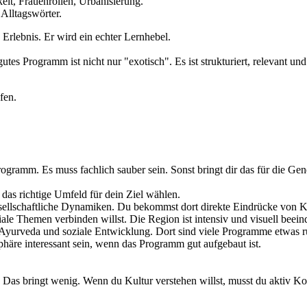
eit, Frauenrollen, Urbanisierung.
Alltagswörter.
 Erlebnis. Er wird ein echter Lernhebel.
utes Programm ist nicht nur "exotisch". Es ist strukturiert, relevant un
fen.
programm. Es muss fachlich sauber sein. Sonst bringt dir das für die 
 das richtige Umfeld für dein Ziel wählen.
gesellschaftliche Dynamiken. Du bekommst dort direkte Eindrücke von 
iale Themen verbinden willst. Die Region ist intensiv und visuell beei
Ayurveda und soziale Entwicklung. Dort sind viele Programme etwas ru
häre interessant sein, wenn das Programm gut aufgebaut ist.
. Das bringt wenig. Wenn du Kultur verstehen willst, musst du aktiv Ko