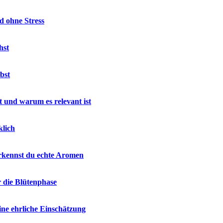
d ohne Stress
hst
bst
 und warum es relevant ist
klich
rkennst du echte Aromen
r die Blütenphase
ne ehrliche Einschätzung