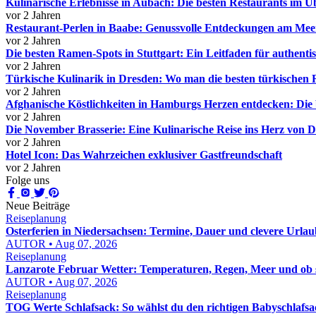
Kulinarische Erlebnisse in Aubach: Die besten Restaurants im Ü
vor 2 Jahren
Restaurant-Perlen in Baabe: Genussvolle Entdeckungen am Mee
vor 2 Jahren
Die besten Ramen-Spots in Stuttgart: Ein Leitfaden für authent
vor 2 Jahren
Türkische Kulinarik in Dresden: Wo man die besten türkischen R
vor 2 Jahren
Afghanische Köstlichkeiten in Hamburgs Herzen entdecken: Die 
vor 2 Jahren
Die November Brasserie: Eine Kulinarische Reise ins Herz von 
vor 2 Jahren
Hotel Icon: Das Wahrzeichen exklusiver Gastfreundschaft
vor 2 Jahren
Folge uns
Neue Beiträge
Reiseplanung
Osterferien in Niedersachsen: Termine, Dauer und clevere Urla
AUTOR • Aug 07, 2026
Reiseplanung
Lanzarote Februar Wetter: Temperaturen, Regen, Meer und ob si
AUTOR • Aug 07, 2026
Reiseplanung
TOG Werte Schlafsack: So wählst du den richtigen Babyschlafsa