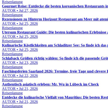
Reiseplanung
Gourmet Reise: Entdecke die besten koreanischen Restaurants 
AUTOR • Jul 27, 2026
Reiseplanung
Rezensionen zu Hinterm Horizont Restaurant am Meer mit atemb
AUTOR • Jul 25, 2026
Reiseplanung
Utersum Restaurant Guide: Die besten kulinarischen Erlebnisse 
AUTOR • Jul 25, 2026
Reiseplanung
Kulinarische Köstlichkeiten am Schladitzer See: So finde ich das
AUTOR • Jul 25, 2026
Reiseplanung
Schlafsack Größen richtig wählen: So finde ich die passende Gr
AUTOR • Jul 23, 2026
Reiseplanung
Faschingsferien Saarland 2026: Termine, freie Tage und clevere
AUTOR • Jul 22, 2026
Reiseplanung
Authentisch asiatisch erleben: Mr. Wu in Lübeck im Check
AUTOR • Jul 21, 2026
Reiseplanung
Entdecke die kulinarische Vielfalt von Mauritius: Die besten Re
AUTOR • Jul 21, 2026
Reiseplanung