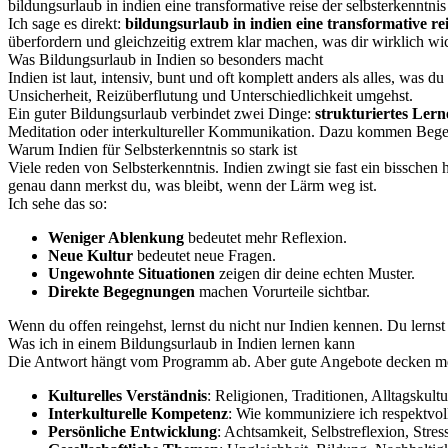
bildungsurlaub in indien eine transformative reise der selbsterkenntni
Ich sage es direkt:
bildungsurlaub in indien eine transformative re
überfordern und gleichzeitig extrem klar machen, was dir wirklich wi
Was Bildungsurlaub in Indien so besonders macht
Indien ist laut, intensiv, bunt und oft komplett anders als alles, was 
Unsicherheit, Reizüberflutung und Unterschiedlichkeit umgehst.
Ein guter Bildungsurlaub verbindet zwei Dinge:
strukturiertes Lern
Meditation oder interkultureller Kommunikation. Dazu kommen Begeg
Warum Indien für Selbsterkenntnis so stark ist
Viele reden von Selbsterkenntnis. Indien zwingt sie fast ein bissche
genau dann merkst du, was bleibt, wenn der Lärm weg ist.
Ich sehe das so:
Weniger Ablenkung
bedeutet mehr Reflexion.
Neue Kultur
bedeutet neue Fragen.
Ungewohnte Situationen
zeigen dir deine echten Muster.
Direkte Begegnungen
machen Vorurteile sichtbar.
Wenn du offen reingehst, lernst du nicht nur Indien kennen. Du lerns
Was ich in einem Bildungsurlaub in Indien lernen kann
Die Antwort hängt vom Programm ab. Aber gute Angebote decken me
Kulturelles Verständnis
: Religionen, Traditionen, Alltagskultu
Interkulturelle Kompetenz
: Wie kommuniziere ich respektvol
Persönliche Entwicklung
: Achtsamkeit, Selbstreflexion, Stre