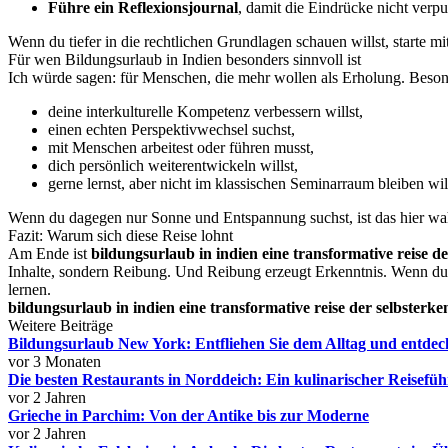
Führe ein Reflexionsjournal
, damit die Eindrücke nicht verpu
Wenn du tiefer in die rechtlichen Grundlagen schauen willst, starte mi
Für wen Bildungsurlaub in Indien besonders sinnvoll ist
Ich würde sagen: für Menschen, die mehr wollen als Erholung. Besonde
deine interkulturelle Kompetenz verbessern willst,
einen echten Perspektivwechsel suchst,
mit Menschen arbeitest oder führen musst,
dich persönlich weiterentwickeln willst,
gerne lernst, aber nicht im klassischen Seminarraum bleiben will
Wenn du dagegen nur Sonne und Entspannung suchst, ist das hier wa
Fazit: Warum sich diese Reise lohnt
Am Ende ist
bildungsurlaub in indien eine transformative reise d
Inhalte, sondern Reibung. Und Reibung erzeugt Erkenntnis. Wenn du be
lernen.
bildungsurlaub in indien eine transformative reise der selbsterke
Weitere Beiträge
Bildungsurlaub New York: Entfliehen Sie dem Alltag und entdeck
vor 3 Monaten
Die besten Restaurants in Norddeich: Ein kulinarischer Reisefüh
vor 2 Jahren
Grieche in Parchim: Von der Antike bis zur Moderne
vor 2 Jahren