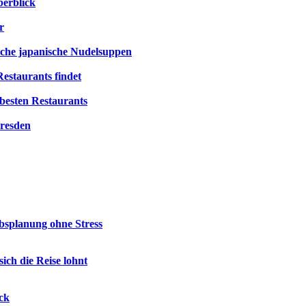
berblick
r
ische japanische Nudelsuppen
estaurants findet
besten Restaurants
Dresden
ubsplanung ohne Stress
ch die Reise lohnt
ck