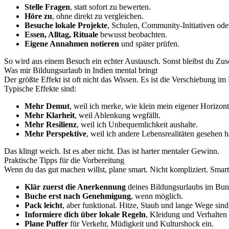
Stelle Fragen
, statt sofort zu bewerten.
Höre zu
, ohne direkt zu vergleichen.
Besuche lokale Projekte
, Schulen, Community-Initiativen ode
Essen, Alltag, Rituale
bewusst beobachten.
Eigene Annahmen notieren
und später prüfen.
So wird aus einem Besuch ein echter Austausch. Sonst bleibst du Zusc
Was mir Bildungsurlaub in Indien mental bringt
Der größte Effekt ist oft nicht das Wissen. Es ist die Verschiebung im 
Typische Effekte sind:
Mehr Demut
, weil ich merke, wie klein mein eigener Horizont 
Mehr Klarheit
, weil Ablenkung wegfällt.
Mehr Resilienz
, weil ich Unbequemlichkeit aushalte.
Mehr Perspektive
, weil ich andere Lebensrealitäten gesehen h
Das klingt weich. Ist es aber nicht. Das ist harter mentaler Gewinn.
Praktische Tipps für die Vorbereitung
Wenn du das gut machen willst, plane smart. Nicht kompliziert. Smart
Klär zuerst die Anerkennung
deines Bildungsurlaubs im Bun
Buche erst nach Genehmigung
, wenn möglich.
Pack leicht
, aber funktional. Hitze, Staub und lange Wege sind
Informiere dich über lokale Regeln
, Kleidung und Verhalten 
Plane Puffer
für Verkehr, Müdigkeit und Kulturshock ein.