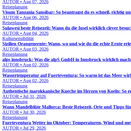
AUTOR • Aug 07, 2026
Reiseplanung
Visum Tanzania Sansibar: So beantragst du es schnell, richtig un
AUTOR • Aug 06, 2026
Reiseplanung
Sulawesi beste Reisezeit: Wann du die Insel wirklich clever besuc
AUTOR • Aug 04, 2026
Kultursensibilität
Sizilien Orangenernte: Wann, wo und wie du die echte Ernte erle
AUTOR • Aug 03, 2026
Reiseplanung
alps innsbruck: Was die alpS GmbH in Innsbruck wirklich macht
AUTOR • Aug 02, 2026
Reiseplanung
Wassertemperatur auf Fuerteventura: So warm ist das Meer wir
AUTOR • Aug 02, 2026
Reiseplanung
Authentische marokkanische Kueche im Herzen von Koeln: So e
AUTOR • Jul 31, 2026
Reiseplanung
Wann Mandelblüte Mallorca: Beste Reisezeit, Orte und Tipps fü
AUTOR • Jul 30, 2026
Reiseplanung
Fuerteventura Wetter im Oktober: Temperaturen, Wind und mei
AUTOR • Jul 29, 2026