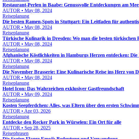
Restaurant-Perlen in Baabe: Genussvolle Entdeckungen am Mee
AUTOR • May 08, 2024
Reiseplanung
Die besten Ramen-Spots in Stuttgart: Ein Leitfaden für authent
AUTOR • May 08, 2024
Reiseplanung
Türkische Kulinarik in Dresden: Wo man die besten türkischen R
AUTOR • May 08, 2024
Reiseplanung
Afghanische Köstlichkeiten in Hamburgs Herzen entdecken: Die 
AUTOR • May 08, 2024
Reiseplanung
Die November Brasserie: Eine Kulinarische Reise ins Herz von 
AUTOR • May 08, 2024
Reiseplanung
Hotel Icon: Das Wahrzeichen exklusiver Gastfreundschaft
AUTOR • May 09, 2024
Reiseplanung
Kosten Seepferdchen: Alles, was Eltern über den ersten Schwi
AUTOR • Apr 03, 2026
Reiseplanung
Entdecke den Recker Park in Würselen: Ein Ort für alle
AUTOR • Sep 28, 2025
Reisephrasen
Die Syrien Flagge Emoji: Bedeutung und Verwendung