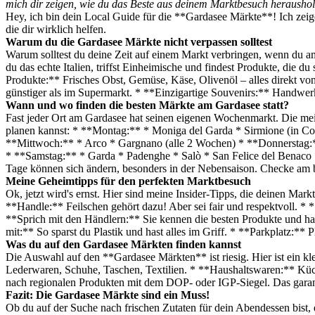
mich dir zeigen, wie du das Beste aus deinem Marktbesuch heraushols
Hey, ich bin dein Local Guide für die **Gardasee Märkte**! Ich zeig
die dir wirklich helfen.
Warum du die Gardasee Märkte nicht verpassen solltest
Warum solltest du deine Zeit auf einem Markt verbringen, wenn du am
du das echte Italien, triffst Einheimische und findest Produkte, di
Produkte:** Frisches Obst, Gemüse, Käse, Olivenöl – alles direkt vo
günstiger als im Supermarkt. * **Einzigartige Souvenirs:** Handwerks
Wann und wo finden die besten Märkte am Gardasee statt?
Fast jeder Ort am Gardasee hat seinen eigenen Wochenmarkt. Die meist
planen kannst: * **Montag:** * Moniga del Garda * Sirmione (in C
**Mittwoch:** * Arco * Gargnano (alle 2 Wochen) * **Donnerstag:*
* **Samstag:** * Garda * Padenghe * Salò * San Felice del Benaco *
Tage können sich ändern, besonders in der Nebensaison. Checke am 
Meine Geheimtipps für den perfekten Marktbesuch
Ok, jetzt wird's ernst. Hier sind meine Insider-Tipps, die deinen Ma
**Handle:** Feilschen gehört dazu! Aber sei fair und respektvoll. * 
**Sprich mit den Händlern:** Sie kennen die besten Produkte und hab
mit:** So sparst du Plastik und hast alles im Griff. * **Parkplatz:**
Was du auf den Gardasee Märkten finden kannst
Die Auswahl auf den **Gardasee Märkten** ist riesig. Hier ist ein
Lederwaren, Schuhe, Taschen, Textilien. * **Haushaltswaren:** Küch
nach regionalen Produkten mit dem DOP- oder IGP-Siegel. Das garant
Fazit: Die Gardasee Märkte sind ein Muss!
Ob du auf der Suche nach frischen Zutaten für dein Abendessen bist, 