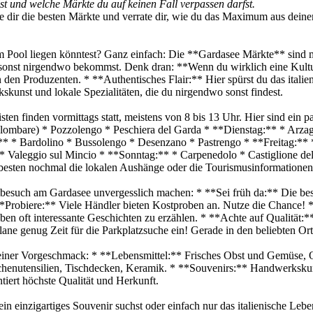
t und welche Märkte du auf keinen Fall verpassen darfst.
e dir die besten Märkte und verrate dir, wie du das Maximum aus deine
 Pool liegen könntest? Ganz einfach: Die **Gardasee Märkte** sind meh
e du sonst nirgendwo bekommst. Denk dran: **Wenn du wirklich eine Kult
n den Produzenten. * **Authentisches Flair:** Hier spürst du das itali
kunst und lokale Spezialitäten, die du nirgendwo sonst findest.
en finden vormittags statt, meistens von 8 bis 13 Uhr. Hier sind ein 
olombare) * Pozzolengo * Peschiera del Garda * **Dienstag:** * Arz
* * Bardolino * Bussolengo * Desenzano * Pastrengo * **Freitag:** *
 Valeggio sul Mincio * **Sonntag:** * Carpenedolo * Castiglione dell
besten nochmal die lokalen Aushänge oder die Tourismusinformationen
rktbesuch am Gardasee unvergesslich machen: * **Sei früh da:** Die be
**Probiere:** Viele Händler bieten Kostproben an. Nutze die Chance! *
en oft interessante Geschichten zu erzählen. * **Achte auf Qualität:*
 Plane genug Zeit für die Parkplatzsuche ein! Gerade in den beliebten Or
 kleiner Vorgeschmack: * **Lebensmittel:** Frisches Obst und Gemüse,
enutensilien, Tischdecken, Keramik. * **Souvenirs:** Handwerkskunst
iert höchste Qualität und Herkunft.
ein einzigartiges Souvenir suchst oder einfach nur das italienische Le