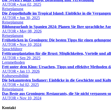
AUTOR • Aug 02, 2025
Reiseplanung
Die Zeppelinhalle im Tropical Island: Einblicke in die Vergangen
AUTOR • Jun 30, 2025
Reiseplanung
Bildungsurlaub in Spanien 2024: Planen Sie Ihre sprachliche Aus
AUTOR • May 08, 2026
Reiseplanung
Frühstücken in Groningen: Die besten Tipps für einen gelungene
AUTOR • Nov 10, 2024
Sprachführer
Fetttransplantation für die Brust: Möglichkeiten, Vorteile und al
AUTOR • Sep 29, 2025
Lernmethoden
Fett unter dem Kinn: Ursachen, Tipps und effektive Methoden 
AUTOR • Jan 13, 2026
Kultursensibilität
Die bekanntesten Indianer: Einblicke in die Geschichte und Kul
AUTOR • Jul 02, 2025
Reiseplanung
Das Beste aus Groningen: Restaurants, die Sie nicht verpassen so
AUTOR • Nov 10, 2024
Kontakt