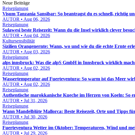
Neue Beiträge
Reiseplanung
Visum Tanzania Sansibar: So beantragst du es schnell, richtig un
AUTOR • Aug 06, 2026
Reiseplanung
Sulawesi beste Reisezeit: Wann du die Insel wirklich clever besuc
AUTOR • Aug 04, 2026
Kultursensibilität
Sizilien Orangenernte: Wann, wo und wie du die echte Ernte erle
AUTOR • Aug 03, 2026
Reiseplanung
alps innsbruck: Was die alpS GmbH in Innsbruck wirklich macht
AUTOR • Aug 02, 2026
Reiseplanung
Wassertemperatur auf Fuerteventura: So warm ist das Meer wir
AUTOR • Aug 02, 2026
Reiseplanung
Authentische marokkanische Kueche im Herzen von Koeln: So e
AUTOR • Jul 31, 2026
Reiseplanung
Wann Mandelblüte Mallorca: Beste Reisezeit, Orte und Tipps fü
AUTOR • Jul 30, 2026
Reiseplanung
Fuerteventura Wetter im Oktober: Temperaturen, Wind und mei
AUTOR • Jul 29, 2026