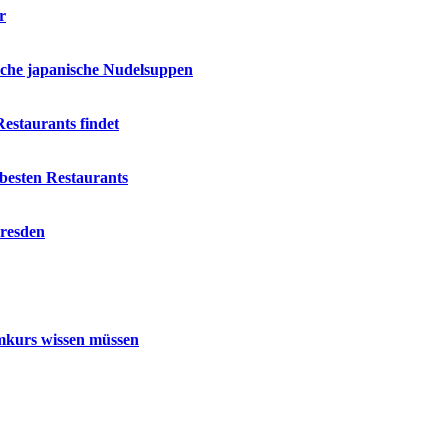
r
ische japanische Nudelsuppen
estaurants findet
besten Restaurants
Dresden
mmkurs wissen müssen