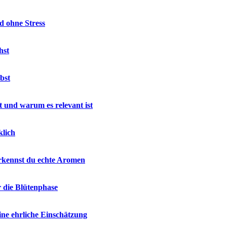
d ohne Stress
hst
bst
 und warum es relevant ist
klich
rkennst du echte Aromen
r die Blütenphase
ne ehrliche Einschätzung