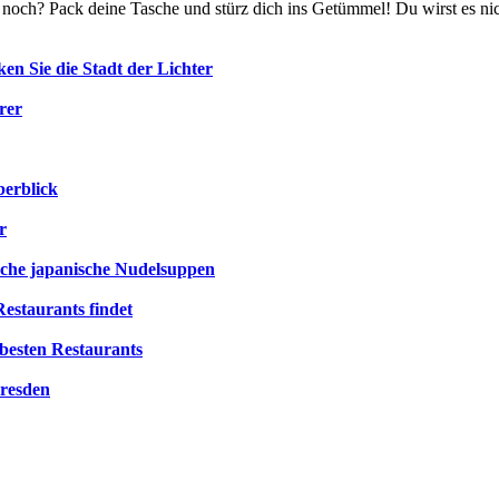
u noch? Pack deine Tasche und stürz dich ins Getümmel! Du wirst es n
en Sie die Stadt der Lichter
rer
berblick
r
ische japanische Nudelsuppen
estaurants findet
besten Restaurants
Dresden