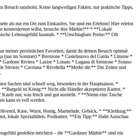
m Besuch rausholst. Keine langweiligen Fakten, nur praktische Tipps,
r als nur ein Ort zum Einkaufen. Sie sind ein Erlebnis! Hier erlebst
ur kennenlernen willst, besuche ihre Märkte!** * **Lokale
enische Lebensgefühl hautnah. * **Unschlagbare Preise:** Oft
paar meiner persönlichen Favoriten, damit du deinen Besuch optimal
aga (nur im Sommer) * Brenzone * Castelnuovo del Garda * Limone *
 Gardone Riviera * Lazise * Lonato * Lugana di Sirmione * Soiano
e Stiviere * Cavriana * Rivoltella **Merke dir:** Die Zeiten und
.
sten Sachen sind schnell weg, besonders in der Hauptsaison. *
 **Bargeld ist König:** Nicht alle Händler akzeptieren Karten. *
* Kaufe nur, was frisch und gut aussieht. * **Nimm eine Tasche
ten kann es voll werden.
 Olivenöl, Käse, Wurst, Honig, Marmelade, Gebäck. * **Kleidung:**
, lokale Spezialitäten, Postkarten. **Ein Tipp:** Halte Ausschau
bensgefühl genießen möchtest – die **Gardasee Märkte** sind ein