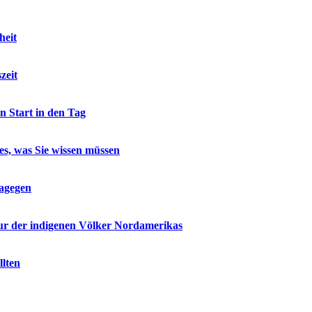
heit
zeit
n Start in den Tag
les, was Sie wissen müssen
dagegen
tur der indigenen Völker Nordamerikas
llten