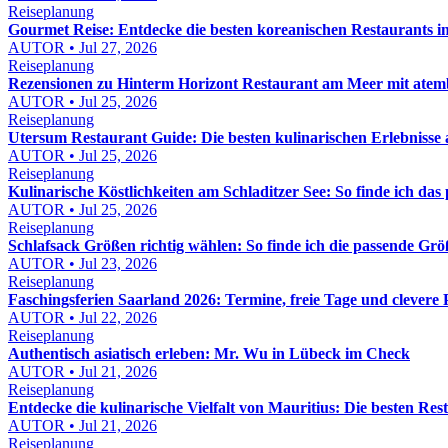
Reiseplanung
Gourmet Reise: Entdecke die besten koreanischen Restaurants 
AUTOR • Jul 27, 2026
Reiseplanung
Rezensionen zu Hinterm Horizont Restaurant am Meer mit atemb
AUTOR • Jul 25, 2026
Reiseplanung
Utersum Restaurant Guide: Die besten kulinarischen Erlebnisse 
AUTOR • Jul 25, 2026
Reiseplanung
Kulinarische Köstlichkeiten am Schladitzer See: So finde ich das
AUTOR • Jul 25, 2026
Reiseplanung
Schlafsack Größen richtig wählen: So finde ich die passende Gr
AUTOR • Jul 23, 2026
Reiseplanung
Faschingsferien Saarland 2026: Termine, freie Tage und clevere
AUTOR • Jul 22, 2026
Reiseplanung
Authentisch asiatisch erleben: Mr. Wu in Lübeck im Check
AUTOR • Jul 21, 2026
Reiseplanung
Entdecke die kulinarische Vielfalt von Mauritius: Die besten Re
AUTOR • Jul 21, 2026
Reiseplanung