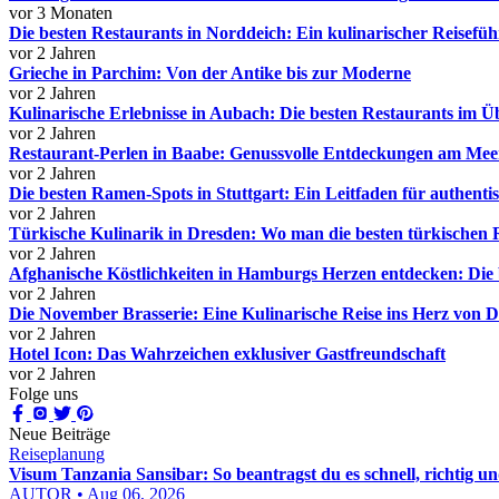
vor 3 Monaten
Die besten Restaurants in Norddeich: Ein kulinarischer Reisefüh
vor 2 Jahren
Grieche in Parchim: Von der Antike bis zur Moderne
vor 2 Jahren
Kulinarische Erlebnisse in Aubach: Die besten Restaurants im Ü
vor 2 Jahren
Restaurant-Perlen in Baabe: Genussvolle Entdeckungen am Mee
vor 2 Jahren
Die besten Ramen-Spots in Stuttgart: Ein Leitfaden für authent
vor 2 Jahren
Türkische Kulinarik in Dresden: Wo man die besten türkischen R
vor 2 Jahren
Afghanische Köstlichkeiten in Hamburgs Herzen entdecken: Die 
vor 2 Jahren
Die November Brasserie: Eine Kulinarische Reise ins Herz von 
vor 2 Jahren
Hotel Icon: Das Wahrzeichen exklusiver Gastfreundschaft
vor 2 Jahren
Folge uns
Neue Beiträge
Reiseplanung
Visum Tanzania Sansibar: So beantragst du es schnell, richtig un
AUTOR • Aug 06, 2026