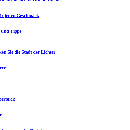
 für jeden Geschmack
e und Tipps
en Sie die Stadt der Lichter
rer
berblick
r