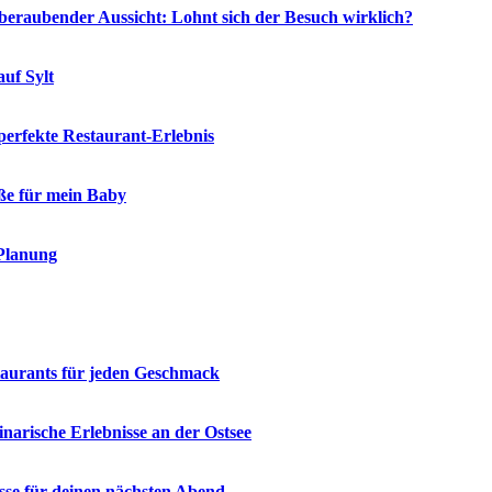
eraubender Aussicht: Lohnt sich der Besuch wirklich?
auf Sylt
 perfekte Restaurant-Erlebnis
öße für mein Baby
 Planung
staurants für jeden Geschmack
narische Erlebnisse an der Ostsee
üsse für deinen nächsten Abend