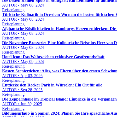
Die besten Ramen-Spots in Stuttgart: Ein Leitfaden für authent
AUTOR • May 08, 2024
Reiseplanung
Türkische Kulinarik in Dresden: Wo man die besten türkischen R
AUTOR • May 08, 2024
Reiseplanung
Afghanische Köstlichkeiten in Hamburgs Herzen entdecken: Die 
AUTOR • May 08, 2024
Reiseplanung
Die November Brasserie: Eine Kulinarische Reise ins Herz von 
AUTOR • May 08, 2024
Reiseplanung
Hotel Icon: Das Wahrzeichen exklusiver Gastfreundschaft
AUTOR • May 09, 2024
Reiseplanung
Kosten Seepferdchen: Alles, was Eltern über den ersten Schwi
AUTOR • Apr 03, 2026
Reiseplanung
Entdecke den Recker Park in Würselen: Ein Ort für alle
AUTOR • Sep 28, 2025
Reiseplanung
Die Zeppelinhalle im Tropical Island: Einblicke in die Vergangen
AUTOR • Jun 30, 2025
Reiseplanung
Bildungsurlaub in Spanien 2024: Planen Sie Ihre sprachliche Aus