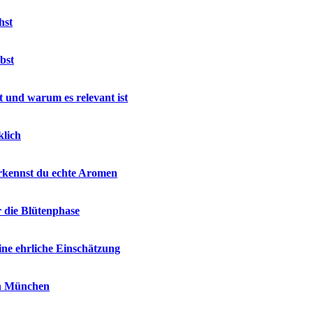
hst
bst
 und warum es relevant ist
klich
rkennst du echte Aromen
r die Blütenphase
ne ehrliche Einschätzung
in München