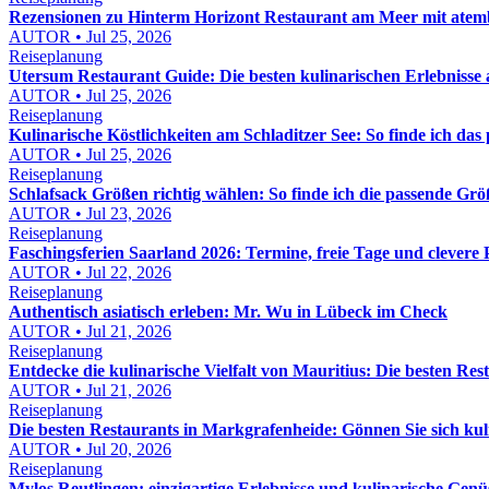
Rezensionen zu Hinterm Horizont Restaurant am Meer mit atemb
AUTOR • Jul 25, 2026
Reiseplanung
Utersum Restaurant Guide: Die besten kulinarischen Erlebnisse 
AUTOR • Jul 25, 2026
Reiseplanung
Kulinarische Köstlichkeiten am Schladitzer See: So finde ich das
AUTOR • Jul 25, 2026
Reiseplanung
Schlafsack Größen richtig wählen: So finde ich die passende Gr
AUTOR • Jul 23, 2026
Reiseplanung
Faschingsferien Saarland 2026: Termine, freie Tage und clevere
AUTOR • Jul 22, 2026
Reiseplanung
Authentisch asiatisch erleben: Mr. Wu in Lübeck im Check
AUTOR • Jul 21, 2026
Reiseplanung
Entdecke die kulinarische Vielfalt von Mauritius: Die besten Re
AUTOR • Jul 21, 2026
Reiseplanung
Die besten Restaurants in Markgrafenheide: Gönnen Sie sich kuli
AUTOR • Jul 20, 2026
Reiseplanung
Mylos Reutlingen: einzigartige Erlebnisse und kulinarische Gen