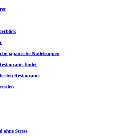
rer
berblick
r
ische japanische Nudelsuppen
estaurants findet
besten Restaurants
Dresden
d ohne Stress