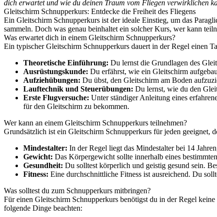
dich erwartet und wie du deinen Traum vom Fliegen verwirklichen ka
Gleitschirm Schnupperkurs: Entdecke die Freiheit des Fliegens
Ein Gleitschirm Schnupperkurs ist der ideale Einstieg, um das Parag
sammeln. Doch was genau beinhaltet ein solcher Kurs, wer kann teil
Was erwartet dich in einem Gleitschirm Schnupperkurs?
Ein typischer Gleitschirm Schnupperkurs dauert in der Regel einen T
Theoretische Einführung:
Du lernst die Grundlagen des Glei
Ausrüstungskunde:
Du erfährst, wie ein Gleitschirm aufgebau
Aufziehübungen:
Du übst, den Gleitschirm am Boden aufzuziehe
Lauftechnik und Steuerübungen:
Du lernst, wie du den Glei
Erste Flugversuche:
Unter ständiger Anleitung eines erfahre
für den Gleitschirm zu bekommen.
Wer kann an einem Gleitschirm Schnupperkurs teilnehmen?
Grundsätzlich ist ein Gleitschirm Schnupperkurs für jeden geeignet, de
Mindestalter:
In der Regel liegt das Mindestalter bei 14 Jahren
Gewicht:
Das Körpergewicht sollte innerhalb eines bestimmten 
Gesundheit:
Du solltest körperlich und geistig gesund sein. B
Fitness:
Eine durchschnittliche Fitness ist ausreichend. Du sol
Was solltest du zum Schnupperkurs mitbringen?
Für einen Gleitschirm Schnupperkurs benötigst du in der Regel keine 
folgende Dinge beachten: