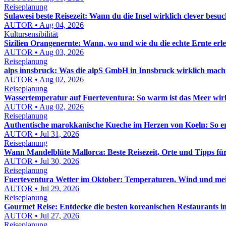
Reiseplanung
Sulawesi beste Reisezeit: Wann du die Insel wirklich clever besuc
AUTOR • Aug 04, 2026
Kultursensibilität
Sizilien Orangenernte: Wann, wo und wie du die echte Ernte erle
AUTOR • Aug 03, 2026
Reiseplanung
alps innsbruck: Was die alpS GmbH in Innsbruck wirklich macht
AUTOR • Aug 02, 2026
Reiseplanung
Wassertemperatur auf Fuerteventura: So warm ist das Meer wir
AUTOR • Aug 02, 2026
Reiseplanung
Authentische marokkanische Kueche im Herzen von Koeln: So e
AUTOR • Jul 31, 2026
Reiseplanung
Wann Mandelblüte Mallorca: Beste Reisezeit, Orte und Tipps fü
AUTOR • Jul 30, 2026
Reiseplanung
Fuerteventura Wetter im Oktober: Temperaturen, Wind und mei
AUTOR • Jul 29, 2026
Reiseplanung
Gourmet Reise: Entdecke die besten koreanischen Restaurants 
AUTOR • Jul 27, 2026
Reiseplanung