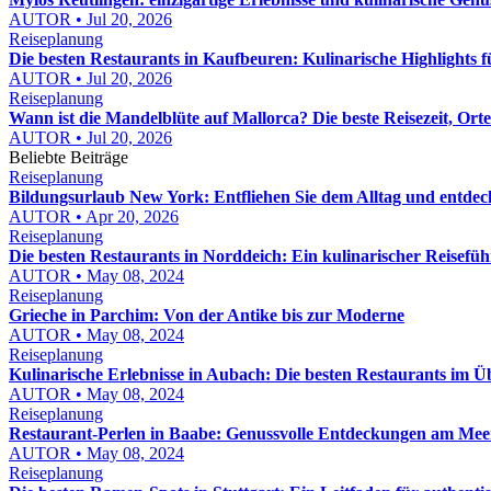
AUTOR • Jul 20, 2026
Reiseplanung
Die besten Restaurants in Kaufbeuren: Kulinarische Highlights
AUTOR • Jul 20, 2026
Reiseplanung
Wann ist die Mandelblüte auf Mallorca? Die beste Reisezeit, Ort
AUTOR • Jul 20, 2026
Beliebte Beiträge
Reiseplanung
Bildungsurlaub New York: Entfliehen Sie dem Alltag und entdeck
AUTOR • Apr 20, 2026
Reiseplanung
Die besten Restaurants in Norddeich: Ein kulinarischer Reisefüh
AUTOR • May 08, 2024
Reiseplanung
Grieche in Parchim: Von der Antike bis zur Moderne
AUTOR • May 08, 2024
Reiseplanung
Kulinarische Erlebnisse in Aubach: Die besten Restaurants im Ü
AUTOR • May 08, 2024
Reiseplanung
Restaurant-Perlen in Baabe: Genussvolle Entdeckungen am Mee
AUTOR • May 08, 2024
Reiseplanung