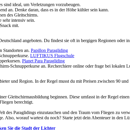
 sind ideal, um Verletzungen vorzubeugen.
end an. Denke daran, dass es in der Höhe kühler sein kann.
en des Gleitschirms.
sehr intensiv sein.
Snack mit.
utschland angeboten. Du findest sie oft in bergigen Regionen oder in
n Standorten an.
Papillon Paragliding
 Schnupperkurse.
LUFTIKUS Flugschule
pperkursen.
Planet Para Paragliding
chirm-Schnupperkurse an. Recherchiere online oder frage bei lokalen L
bieter und Region. In der Regel musst du mit Preisen zwischen 90 und 
 einer Gleitschirmausbildung beginnen. Diese umfasst in der Regel ei
Fliegen berechtigt.
Welt des Paraglidings einzutauchen und den Traum vom Fliegen zu verwi
. Also, worauf wartest du noch? Starte jetzt dein Abenteuer in den Lü
en Sie die Stadt der Lichter