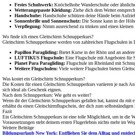
Festes Schuhwerk:
Knöchelhohe Wanderschuhe oder ähnliches
Wetterangepasste Kleidung:
Ziehe dich dem Wetter entsprech
Handschuhe:
Handschuhe schützen deine Hände beim Aufzieh
Sonnenbrille und Sonnenschutz:
Die Sonne kann in der Höhe 
Verpflegung:
Nimm ausreichend zu trinken und einen kleinen 
Wo finde ich einen Gleitschirm Schnupperkurs?
Gleitschirm Schnupperkurse werden von zahlreichen Flugschulen in De
Papillon Paragliding:
Bietet Kurse in der Rhön und an andere
LUFTIKUS Flugschule:
Eine Flugschule mit Angeboten für
Planet Para Paragliding:
Flugschule im Rheinland mit Schnu
Weitere Flugschulen:
Viele weitere Flugschulen bieten Gleits
Was kostet ein Gleitschirm Schnupperkurs?
Die Kosten für einen Gleitschirm Schnupperkurs variieren je nach An
sich ideal als Geschenk eignen.
Nach dem Schnupperkurs: Wie geht es weiter?
Wenn dir der Gleitschirm Schnupperkurs gefallen hat, kannst du mit
erhältst du einen Gleitschirmflugschein, der dich zum selbstständigen 
Fazit
Ein Gleitschirm Schnupperkurs ist eine tolle Möglichkeit, um in die 
Voraussetzungen steht deinem ersten Flugerlebnis nichts mehr im Wege
Weitere Beiträge
Bildungsurlaub New York: Entfliehen Sie dem Alltag und entdeck