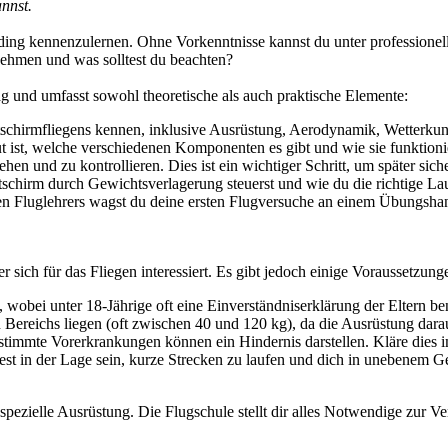
nnst.
liding kennenzulernen. Ohne Vorkenntnisse kannst du unter professionel
nehmen und was solltest du beachten?
ag und umfasst sowohl theoretische als auch praktische Elemente:
tschirmfliegens kennen, inklusive Ausrüstung, Aerodynamik, Wetterkun
t ist, welche verschiedenen Komponenten es gibt und wie sie funktioni
n und zu kontrollieren. Dies ist ein wichtiger Schritt, um später sich
tschirm durch Gewichtsverlagerung steuerst und wie du die richtige Lau
nen Fluglehrers wagst du deine ersten Flugversuche an einem Übungsha
r sich für das Fliegen interessiert. Es gibt jedoch einige Voraussetzung
, wobei unter 18-Jährige oft eine Einverständniserklärung der Eltern be
Bereichs liegen (oft zwischen 40 und 120 kg), da die Ausrüstung darauf
estimmte Vorerkrankungen können ein Hindernis darstellen. Kläre dies i
ltest in der Lage sein, kurze Strecken zu laufen und dich in unebenem
spezielle Ausrüstung. Die Flugschule stellt dir alles Notwendige zur 