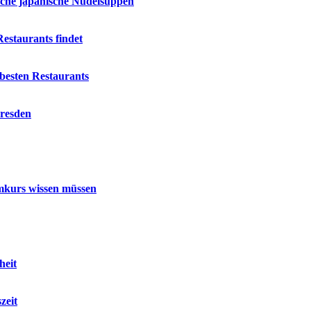
ische japanische Nudelsuppen
estaurants findet
besten Restaurants
Dresden
mmkurs wissen müssen
heit
zeit