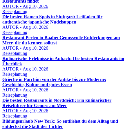
Restaurants findet
AUTOR • Aug 10, 2026
Reiseplanung
Die besten Ramen Spots in Stuttgart: Leitfaden für
authentische japanische Nudelsuppen
AUTOR • Aug 10, 2026
Reiseplanung
Restaurant Perlen in Baabe: Genussvolle Entdeckungen am
Meer, die du kennen solltest
AUTOR • Aug 10, 2026
Reiseplanung
Kulinarische Erlebnisse in Aubach: Die besten Restaurants im
Überblick
AUTOR • Aug 10, 2026
Reiseplanung
Grieche in Parchim von der Antike bis zur Moderne:
Geschichte, Kultur und gutes Essen
AUTOR • Aug 10, 2026
Reiseplanung
Die besten Restaurants in Norddeich: Ein kulinarischer
Reiseführer für Genuss am Meer
AUTOR • Aug 10, 2026
Reiseplanung
Bildungsurlaub New York: So entfliehst du dem Alltag und
entdeckst die Stadt der Lichter