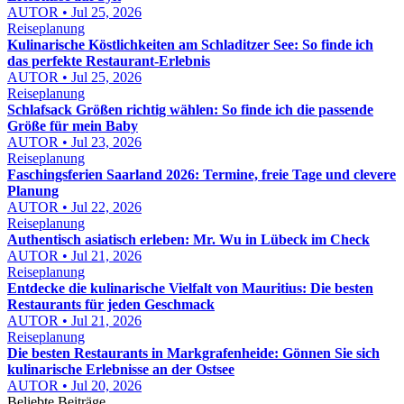
AUTOR • Jul 25, 2026
Reiseplanung
Kulinarische Köstlichkeiten am Schladitzer See: So finde ich
das perfekte Restaurant-Erlebnis
AUTOR • Jul 25, 2026
Reiseplanung
Schlafsack Größen richtig wählen: So finde ich die passende
Größe für mein Baby
AUTOR • Jul 23, 2026
Reiseplanung
Faschingsferien Saarland 2026: Termine, freie Tage und clevere
Planung
AUTOR • Jul 22, 2026
Reiseplanung
Authentisch asiatisch erleben: Mr. Wu in Lübeck im Check
AUTOR • Jul 21, 2026
Reiseplanung
Entdecke die kulinarische Vielfalt von Mauritius: Die besten
Restaurants für jeden Geschmack
AUTOR • Jul 21, 2026
Reiseplanung
Die besten Restaurants in Markgrafenheide: Gönnen Sie sich
kulinarische Erlebnisse an der Ostsee
AUTOR • Jul 20, 2026
Beliebte Beiträge