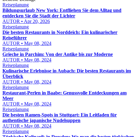
Reiseplanung
Bildungsurlaub New York: Entfliehen Sie dem Alltag und
entdecken Sie die Stadt der Lichter
AUTOR • Apr 20, 2026
Reiseplanung
Die besten Restaurants in Norddeich: Ein kulinarischer
Reiseführer
AUTOR • May 08, 2024
Reiseplanung
Grieche in Parchim: Von der Antike bis zur Moderne
AUTOR • May 08, 2024
Reiseplanung
Kulinarische Erlebnisse in Aubach: Die besten Restaurants im
Überblick
AUTOR • May 08, 2024
Reiseplanung
Restaurant-Perlen in Baabe: Genussvolle Entdeckungen am
Meer
AUTOR • May 08, 2024
Reiseplanung
Die besten Ramen-Spots in Stuttgart: Ein Leitfaden für
authentische japanische Nudelsuppen
AUTOR • May 08, 2024
Reiseplanung
Türkische Kulinarik in Dresden: Wo man die besten türkischen