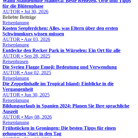
Wann Mandelblüte Mallorca: Beste Reisezeit, Orte und Tipps
für die Blütenphase
AUTOR • Jul 30, 2026
Beliebte Beiträge
Reiseplanung
Kosten Seepferdchen: Alles, was Eltern über den ersten
Schwimmkurs wissen müssen
AUTOR • Apr 03, 2026
Reiseplanung
Entdecke den Recker Park in Würselen: Ein Ort für alle
AUTOR • Sep 28, 2025
Reisephrasen
Die Syrien Flagge Emoji: Bedeutung und Verwendung
AUTOR • Aug 02, 2025
Reiseplanung
Die Zeppelinhalle im Tropical Island: Einblicke in die
Vergangenheit
AUTOR • Jun 30, 2025
Reiseplanung
Bildungsurlaub in Spanien 2024: Planen Sie Ihre sprachliche
Auszeit
AUTOR • May 08, 2026
Reiseplanung
Frühstücken in Groningen: Die besten Tipps für einen
gelungenen Start in den Tag