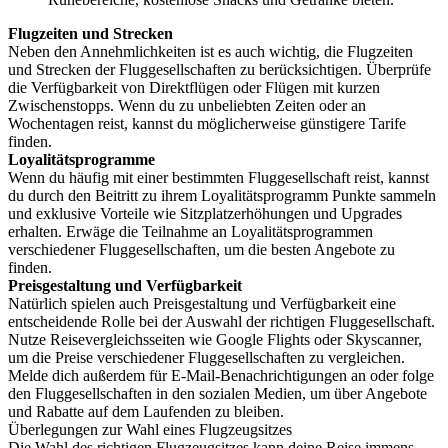
Flugzeiten und Strecken
Neben den Annehmlichkeiten ist es auch wichtig, die Flugzeiten
und Strecken der Fluggesellschaften zu berücksichtigen. Überprüfe
die Verfügbarkeit von Direktflügen oder Flügen mit kurzen
Zwischenstopps. Wenn du zu unbeliebten Zeiten oder an
Wochentagen reist, kannst du möglicherweise günstigere Tarife
finden.
Loyalitätsprogramme
Wenn du häufig mit einer bestimmten Fluggesellschaft reist, kannst
du durch den Beitritt zu ihrem Loyalitätsprogramm Punkte sammeln
und exklusive Vorteile wie Sitzplatzerhöhungen und Upgrades
erhalten. Erwäge die Teilnahme an Loyalitätsprogrammen
verschiedener Fluggesellschaften, um die besten Angebote zu
finden.
Preisgestaltung und Verfügbarkeit
Natürlich spielen auch Preisgestaltung und Verfügbarkeit eine
entscheidende Rolle bei der Auswahl der richtigen Fluggesellschaft.
Nutze Reisevergleichsseiten wie Google Flights oder Skyscanner,
um die Preise verschiedener Fluggesellschaften zu vergleichen.
Melde dich außerdem für E-Mail-Benachrichtigungen an oder folge
den Fluggesellschaften in den sozialen Medien, um über Angebote
und Rabatte auf dem Laufenden zu bleiben.
Überlegungen zur Wahl eines Flugzeugsitzes
Die Wahl des richtigen Flugzeugsitzes kann deine Reise immens