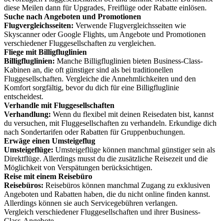
diese Meilen dann für Upgrades, Freiflüge oder Rabatte einlösen.
Suche nach Angeboten und Promotionen
Flugvergleichsseiten:
Verwende Flugvergleichsseiten wie
Skyscanner oder Google Flights, um Angebote und Promotionen
verschiedener Fluggesellschaften zu vergleichen.
Fliege mit Billigfluglinien
Billigfluglinien:
Manche Billigfluglinien bieten Business-Class-
Kabinen an, die oft günstiger sind als bei traditionellen
Fluggesellschaften. Vergleiche die Annehmlichkeiten und den
Komfort sorgfältig, bevor du dich für eine Billigfluglinie
entscheidest.
Verhandle mit Fluggesellschaften
Verhandlung:
Wenn du flexibel mit deinen Reisedaten bist, kannst
du versuchen, mit Fluggesellschaften zu verhandeln. Erkundige dich
nach Sondertarifen oder Rabatten für Gruppenbuchungen.
Erwäge einen Umsteigeflug
Umsteigeflüge:
Umsteigeflüge können manchmal günstiger sein als
Direktflüge. Allerdings musst du die zusätzliche Reisezeit und die
Möglichkeit von Verspätungen berücksichtigen.
Reise mit einem Reisebüro
Reisebüros:
Reisebüros können manchmal Zugang zu exklusiven
Angeboten und Rabatten haben, die du nicht online finden kannst.
Allerdings können sie auch Servicegebühren verlangen.
Vergleich verschiedener Fluggesellschaften und ihrer Business-
Class-Angebote