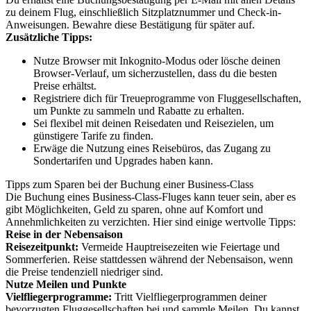
zu deinem Flug, einschließlich Sitzplatznummer und Check-in-
Anweisungen. Bewahre diese Bestätigung für später auf.
Zusätzliche Tipps:
Nutze Browser mit Inkognito-Modus oder lösche deinen
Browser-Verlauf, um sicherzustellen, dass du die besten
Preise erhältst.
Registriere dich für Treueprogramme von Fluggesellschaften,
um Punkte zu sammeln und Rabatte zu erhalten.
Sei flexibel mit deinen Reisedaten und Reisezielen, um
günstigere Tarife zu finden.
Erwäge die Nutzung eines Reisebüros, das Zugang zu
Sondertarifen und Upgrades haben kann.
Tipps zum Sparen bei der Buchung einer Business-Class
Die Buchung eines Business-Class-Fluges kann teuer sein, aber es
gibt Möglichkeiten, Geld zu sparen, ohne auf Komfort und
Annehmlichkeiten zu verzichten. Hier sind einige wertvolle Tipps:
Reise in der Nebensaison
Reisezeitpunkt:
Vermeide Hauptreisezeiten wie Feiertage und
Sommerferien. Reise stattdessen während der Nebensaison, wenn
die Preise tendenziell niedriger sind.
Nutze Meilen und Punkte
Vielfliegerprogramme:
Tritt Vielfliegerprogrammen deiner
bevorzugten Fluggesellschaften bei und sammle Meilen. Du kannst