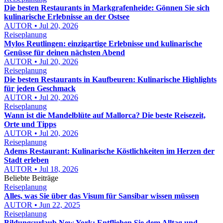
Die besten Restaurants in Markgrafenheide: Gönnen Sie sich
kulinarische Erlebnisse an der Ostsee
AUTOR • Jul 20, 2026
Reiseplanung
Mylos Reutlingen: einzigartige Erlebnisse und kulinarische
Genüsse für deinen nächsten Abend
AUTOR • Jul 20, 2026
Reiseplanung
Die besten Restaurants in Kaufbeuren: Kulinarische Highlights
für jeden Geschmack
AUTOR • Jul 20, 2026
Reiseplanung
Wann ist die Mandelblüte auf Mallorca? Die beste Reisezeit,
Orte und Tipps
AUTOR • Jul 20, 2026
Reiseplanung
Adems Restaurant: Kulinarische Köstlichkeiten im Herzen der
Stadt erleben
AUTOR • Jul 18, 2026
Beliebte Beiträge
Reiseplanung
Alles, was Sie über das Visum für Sansibar wissen müssen
AUTOR • Jun 22, 2025
Reiseplanung
Bildungsurlaub New York: Entfliehen Sie dem Alltag und