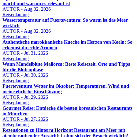
macht und warum es relevant ist
AUTOR • Aug 02, 2026
Reiseplanung
Wassertemperatur auf Fuerteventura: So warm ist das Meer
wirklich
AUTOR • Aug 02, 2026
Reiseplanung
Authentische marokkanische Kueche im Herzen von Koeln: So
erkennst du echte Aromen
AUTOR • Jul 31, 2026
Reiseplanung
Wann Mandelblüte Mallorca: Beste Reisezeit, Orte und Tipps
für die Blütenphase
AUTOR • Jul 30, 2026
Reiseplanung
Fuerteventura Wetter im Oktober: Temperaturen, Wind und
meine ehrliche Einschätzung
AUTOR • Jul 29, 2026
Reiseplanung
Gourmet Reise: Entdecke die besten koreanischen Restaurants
in München
AUTOR • Jul 27, 2026
Reiseplanung
Rezensionen zu Hinterm Horizont Restaurant am Meer mit
atemberaubender Aussicht: Lohnt sich der Besuch wirklich?