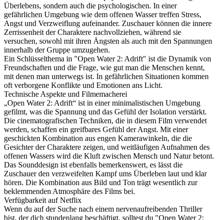
Überlebens, sondern auch die psychologischen. In einer
gefährlichen Umgebung wie dem offenen Wasser treffen Stress,
Angst und Verzweiflung aufeinander. Zuschauer können die innere
Zerrissenheit der Charaktere nachvollziehen, während sie
versuchen, sowohl mit ihren Ängsten als auch mit den Spannungen
innerhalb der Gruppe umzugehen.
Ein Schlüsselthema in "Open Water 2: Adrift" ist die Dynamik von
Freundschaften und die Frage, wie gut man die Menschen kennt,
mit denen man unterwegs ist. In gefährlichen Situationen kommen
oft verborgene Konflikte und Emotionen ans Licht.
Technische Aspekte und Filmemacherei
„Open Water 2: Adrift“ ist in einer minimalistischen Umgebung
gefilmt, was die Spannung und das Gefühl der Isolation verstärkt.
Die cinematografischen Techniken, die in diesem Film verwendet
werden, schaffen ein greifbares Gefühl der Angst. Mit einer
geschickten Kombination aus engen Kamerawinkeln, die die
Gesichter der Charaktere zeigen, und weitläufigen Aufnahmen des
offenen Wassers wird die Kluft zwischen Mensch und Natur betont.
Das Sounddesign ist ebenfalls bemerkenswert, es lässt die
Zuschauer den verzweifelten Kampf ums Überleben laut und klar
hören. Die Kombination aus Bild und Ton trägt wesentlich zur
beklemmenden Atmosphäre des Films bei.
Verfügbarkeit auf Netflix
Wenn du auf der Suche nach einem nervenaufreibenden Thriller
bist, der dich stundenlang beschäftigt, solltest du "Open Water 2: