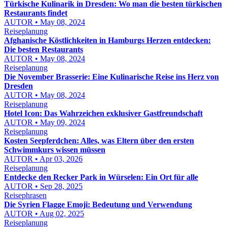
Türkische Kulinarik in Dresden: Wo man die besten türkischen
Restaurants findet
AUTOR • May 08, 2024
Reiseplanung
Afghanische Köstlichkeiten in Hamburgs Herzen entdecken:
Die besten Restaurants
AUTOR • May 08, 2024
Reiseplanung
Die November Brasserie: Eine Kulinarische Reise ins Herz von
Dresden
AUTOR • May 08, 2024
Reiseplanung
Hotel Icon: Das Wahrzeichen exklusiver Gastfreundschaft
AUTOR • May 09, 2024
Reiseplanung
Kosten Seepferdchen: Alles, was Eltern über den ersten
Schwimmkurs wissen müssen
AUTOR • Apr 03, 2026
Reiseplanung
Entdecke den Recker Park in Würselen: Ein Ort für alle
AUTOR • Sep 28, 2025
Reisephrasen
Die Syrien Flagge Emoji: Bedeutung und Verwendung
AUTOR • Aug 02, 2025
Reiseplanung