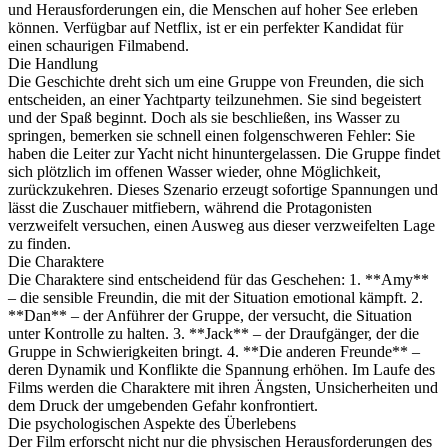
und Herausforderungen ein, die Menschen auf hoher See erleben
können. Verfügbar auf Netflix, ist er ein perfekter Kandidat für
einen schaurigen Filmabend.
Die Handlung
Die Geschichte dreht sich um eine Gruppe von Freunden, die sich
entscheiden, an einer Yachtparty teilzunehmen. Sie sind begeistert
und der Spaß beginnt. Doch als sie beschließen, ins Wasser zu
springen, bemerken sie schnell einen folgenschweren Fehler: Sie
haben die Leiter zur Yacht nicht hinuntergelassen. Die Gruppe findet
sich plötzlich im offenen Wasser wieder, ohne Möglichkeit,
zurückzukehren. Dieses Szenario erzeugt sofortige Spannungen und
lässt die Zuschauer mitfiebern, während die Protagonisten
verzweifelt versuchen, einen Ausweg aus dieser verzweifelten Lage
zu finden.
Die Charaktere
Die Charaktere sind entscheidend für das Geschehen: 1. **Amy**
– die sensible Freundin, die mit der Situation emotional kämpft. 2.
**Dan** – der Anführer der Gruppe, der versucht, die Situation
unter Kontrolle zu halten. 3. **Jack** – der Draufgänger, der die
Gruppe in Schwierigkeiten bringt. 4. **Die anderen Freunde** –
deren Dynamik und Konflikte die Spannung erhöhen. Im Laufe des
Films werden die Charaktere mit ihren Ängsten, Unsicherheiten und
dem Druck der umgebenden Gefahr konfrontiert.
Die psychologischen Aspekte des Überlebens
Der Film erforscht nicht nur die physischen Herausforderungen des