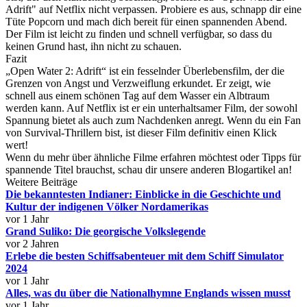
Adrift" auf Netflix nicht verpassen. Probiere es aus, schnapp dir eine
Tüte Popcorn und mach dich bereit für einen spannenden Abend.
Der Film ist leicht zu finden und schnell verfügbar, so dass du
keinen Grund hast, ihn nicht zu schauen.
Fazit
„Open Water 2: Adrift“ ist ein fesselnder Überlebensfilm, der die
Grenzen von Angst und Verzweiflung erkundet. Er zeigt, wie
schnell aus einem schönen Tag auf dem Wasser ein Albtraum
werden kann. Auf Netflix ist er ein unterhaltsamer Film, der sowohl
Spannung bietet als auch zum Nachdenken anregt. Wenn du ein Fan
von Survival-Thrillern bist, ist dieser Film definitiv einen Klick
wert!
Wenn du mehr über ähnliche Filme erfahren möchtest oder Tipps für
spannende Titel brauchst, schau dir unsere anderen Blogartikel an!
Weitere Beiträge
Die bekanntesten Indianer: Einblicke in die Geschichte und
Kultur der indigenen Völker Nordamerikas
vor 1 Jahr
Grand Suliko: Die georgische Volkslegende
vor 2 Jahren
Erlebe die besten Schiffsabenteuer mit dem Schiff Simulator
2024
vor 1 Jahr
Alles, was du über die Nationalhymne Englands wissen musst
vor 1 Jahr