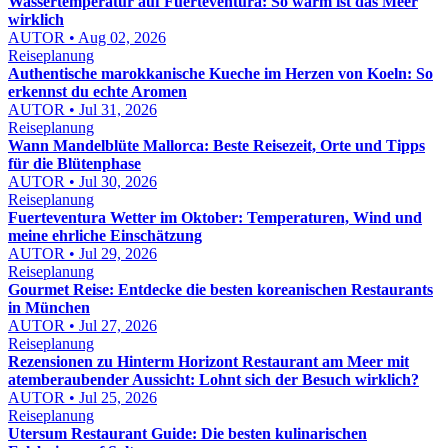
Wassertemperatur auf Fuerteventura: So warm ist das Meer
wirklich
AUTOR • Aug 02, 2026
Reiseplanung
Authentische marokkanische Kueche im Herzen von Koeln: So
erkennst du echte Aromen
AUTOR • Jul 31, 2026
Reiseplanung
Wann Mandelblüte Mallorca: Beste Reisezeit, Orte und Tipps
für die Blütenphase
AUTOR • Jul 30, 2026
Reiseplanung
Fuerteventura Wetter im Oktober: Temperaturen, Wind und
meine ehrliche Einschätzung
AUTOR • Jul 29, 2026
Reiseplanung
Gourmet Reise: Entdecke die besten koreanischen Restaurants
in München
AUTOR • Jul 27, 2026
Reiseplanung
Rezensionen zu Hinterm Horizont Restaurant am Meer mit
atemberaubender Aussicht: Lohnt sich der Besuch wirklich?
AUTOR • Jul 25, 2026
Reiseplanung
Utersum Restaurant Guide: Die besten kulinarischen