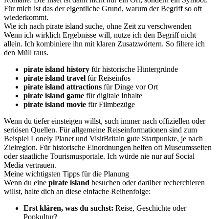
Für mich ist das der eigentliche Grund, warum der Begriff so oft
wiederkommt.
Wie ich nach pirate island suche, ohne Zeit zu verschwenden
Wenn ich wirklich Ergebnisse will, nutze ich den Begriff nicht
allein. Ich kombiniere ihn mit klaren Zusatzwörtern. So filtere ich
den Müll raus.
pirate island history
für historische Hintergründe
pirate island travel
für Reiseinfos
pirate island attractions
für Dinge vor Ort
pirate island game
für digitale Inhalte
pirate island movie
für Filmbezüge
Wenn du tiefer einsteigen willst, such immer nach offiziellen oder
seriösen Quellen. Für allgemeine Reiseinformationen sind zum
Beispiel
Lonely Planet
und
VisitBritain
gute Startpunkte, je nach
Zielregion. Für historische Einordnungen helfen oft Museumsseiten
oder staatliche Tourismusportale. Ich würde nie nur auf Social
Media vertrauen.
Meine wichtigsten Tipps für die Planung
Wenn du eine
pirate island
besuchen oder darüber recherchieren
willst, halte dich an diese einfache Reihenfolge:
Erst klären, was du suchst:
Reise, Geschichte oder
Popkultur?