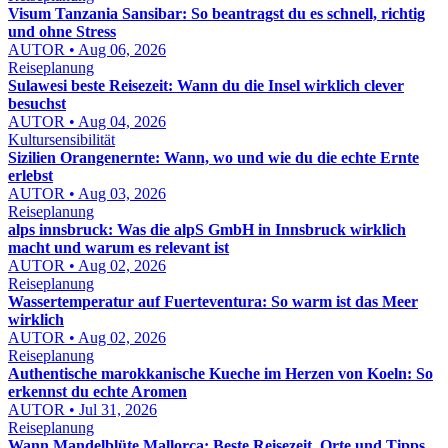
Visum Tanzania Sansibar: So beantragst du es schnell, richtig
und ohne Stress
AUTOR • Aug 06, 2026
Reiseplanung
Sulawesi beste Reisezeit: Wann du die Insel wirklich clever
besuchst
AUTOR • Aug 04, 2026
Kultursensibilität
Sizilien Orangenernte: Wann, wo und wie du die echte Ernte
erlebst
AUTOR • Aug 03, 2026
Reiseplanung
alps innsbruck: Was die alpS GmbH in Innsbruck wirklich
macht und warum es relevant ist
AUTOR • Aug 02, 2026
Reiseplanung
Wassertemperatur auf Fuerteventura: So warm ist das Meer
wirklich
AUTOR • Aug 02, 2026
Reiseplanung
Authentische marokkanische Kueche im Herzen von Koeln: So
erkennst du echte Aromen
AUTOR • Jul 31, 2026
Reiseplanung
Wann Mandelblüte Mallorca: Beste Reisezeit, Orte und Tipps