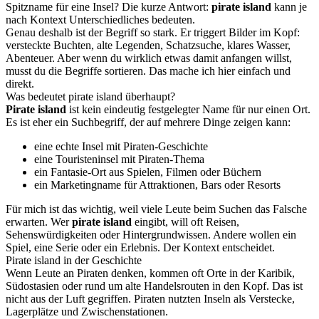
Spitzname für eine Insel? Die kurze Antwort:
pirate island
kann je
nach Kontext Unterschiedliches bedeuten.
Genau deshalb ist der Begriff so stark. Er triggert Bilder im Kopf:
versteckte Buchten, alte Legenden, Schatzsuche, klares Wasser,
Abenteuer. Aber wenn du wirklich etwas damit anfangen willst,
musst du die Begriffe sortieren. Das mache ich hier einfach und
direkt.
Was bedeutet pirate island überhaupt?
Pirate island
ist kein eindeutig festgelegter Name für nur einen Ort.
Es ist eher ein Suchbegriff, der auf mehrere Dinge zeigen kann:
eine echte Insel mit Piraten-Geschichte
eine Touristeninsel mit Piraten-Thema
ein Fantasie-Ort aus Spielen, Filmen oder Büchern
ein Marketingname für Attraktionen, Bars oder Resorts
Für mich ist das wichtig, weil viele Leute beim Suchen das Falsche
erwarten. Wer
pirate island
eingibt, will oft Reisen,
Sehenswürdigkeiten oder Hintergrundwissen. Andere wollen ein
Spiel, eine Serie oder ein Erlebnis. Der Kontext entscheidet.
Pirate island in der Geschichte
Wenn Leute an Piraten denken, kommen oft Orte in der Karibik,
Südostasien oder rund um alte Handelsrouten in den Kopf. Das ist
nicht aus der Luft gegriffen. Piraten nutzten Inseln als Verstecke,
Lagerplätze und Zwischenstationen.