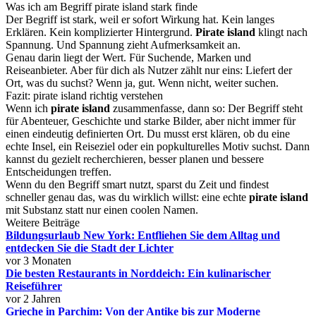
Was ich am Begriff pirate island stark finde
Der Begriff ist stark, weil er sofort Wirkung hat. Kein langes
Erklären. Kein komplizierter Hintergrund.
Pirate island
klingt nach
Spannung. Und Spannung zieht Aufmerksamkeit an.
Genau darin liegt der Wert. Für Suchende, Marken und
Reiseanbieter. Aber für dich als Nutzer zählt nur eins: Liefert der
Ort, was du suchst? Wenn ja, gut. Wenn nicht, weiter suchen.
Fazit: pirate island richtig verstehen
Wenn ich
pirate island
zusammenfasse, dann so: Der Begriff steht
für Abenteuer, Geschichte und starke Bilder, aber nicht immer für
einen eindeutig definierten Ort. Du musst erst klären, ob du eine
echte Insel, ein Reiseziel oder ein popkulturelles Motiv suchst. Dann
kannst du gezielt recherchieren, besser planen und bessere
Entscheidungen treffen.
Wenn du den Begriff smart nutzt, sparst du Zeit und findest
schneller genau das, was du wirklich willst: eine echte
pirate island
mit Substanz statt nur einen coolen Namen.
Weitere Beiträge
Bildungsurlaub New York: Entfliehen Sie dem Alltag und
entdecken Sie die Stadt der Lichter
vor 3 Monaten
Die besten Restaurants in Norddeich: Ein kulinarischer
Reiseführer
vor 2 Jahren
Grieche in Parchim: Von der Antike bis zur Moderne