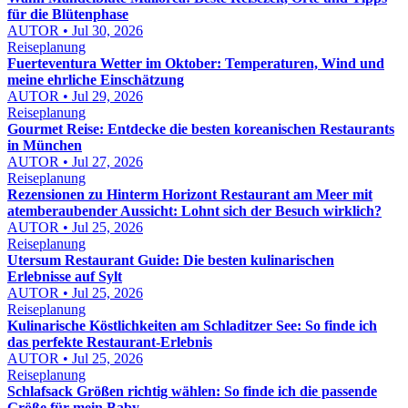
für die Blütenphase
AUTOR • Jul 30, 2026
Reiseplanung
Fuerteventura Wetter im Oktober: Temperaturen, Wind und
meine ehrliche Einschätzung
AUTOR • Jul 29, 2026
Reiseplanung
Gourmet Reise: Entdecke die besten koreanischen Restaurants
in München
AUTOR • Jul 27, 2026
Reiseplanung
Rezensionen zu Hinterm Horizont Restaurant am Meer mit
atemberaubender Aussicht: Lohnt sich der Besuch wirklich?
AUTOR • Jul 25, 2026
Reiseplanung
Utersum Restaurant Guide: Die besten kulinarischen
Erlebnisse auf Sylt
AUTOR • Jul 25, 2026
Reiseplanung
Kulinarische Köstlichkeiten am Schladitzer See: So finde ich
das perfekte Restaurant-Erlebnis
AUTOR • Jul 25, 2026
Reiseplanung
Schlafsack Größen richtig wählen: So finde ich die passende
Größe für mein Baby