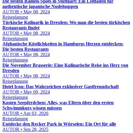
Die besten Ramen-Spots in Stuttgart: Ein Leitfaden für
authentische japanische Nudelsuppen
AUTOR • May 08, 2024
Reiseplanung
Türkische Kulinarik in Dresden: Wo man die besten türkischen
Restaurants findet
AUTOR • May 08, 2024
Reiseplanung
Afghanische Köstlichkeiten in Hamburgs Herzen entdecken:
Die besten Restaurants
AUTOR • May 08, 2024
Reiseplanung
Die November Brasserie: Eine Kulinarische Reise ins Herz von
Dresden
AUTOR • May 08, 2024
Reiseplanung
Hotel Icon: Das Wahrzeichen exklusiver Gastfreundschaft
AUTOR • May 09, 2024
Reiseplanung
Kosten Seepferdchen: Alles, was Eltern über den ersten
Schwimmkurs wissen müssen
AUTOR • Apr 03, 2026
Reiseplanung
Entdecke den Recker Park in Würselen: Ein Ort für alle
AUTOR • Sep 28, 2025