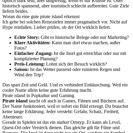
optisch stark sein, aber langweilig, wenn er nur Kulisse ist. Oder
historisch spannend, aber touristisch schlecht aufbereitet. Gute Ziele
liefern beides.
Woran du eine gute pirate island erkennst
Ich gehe bei solchen Reisezielen immer pragmatisch vor. Nicht auf
Hype reinfallen. Lieber prüfen, ob der Ort wirklich liefert.
Echte Story:
Gibt es historische Belege oder nur Marketing?
Klare Aktivitäten:
Kann man dort etwas machen, außer
Fotos?
Einfacher Zugang:
Ist die Insel gut erreichbar oder nur mit
komplizierter Planung?
Preis-Leistung:
Lohnt sich der Besuch wirklich?
Saison:
Ist das Wetter passend oder ruinieren Regen und
Wind den Trip?
Das spart Zeit und Geld. Und es verhindert Enttäuschung. Weil ein
cooler Name allein keine gute Erfahrung macht.
Pirate island in Popkultur und Gaming
Pirate island
taucht oft auch in Games, Filmen und Büchern auf.
Der Name funktioniert, weil er sofort ein Bild erzeugt. Du brauchst
keine lange Erklärung. Jeder versteht: Gefahr, Schatz, Freiheit,
Abenteuer.
Gerade in Spielen ist das ein starker Ortstyp. Er kann als Level,
Quest-Ort oder Versteck dienen. Das gleiche gilt für Filme und
Romane. Die Insel ist dann nicht nur ein Ort, sondern ein Symbol.