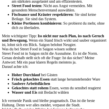
am stärksten ausgelastet und am effizientesten.
Street Food testen
: Nicht aus Angst vermeiden. Mit
gesundem Menschenverstand auswählen.
Fischsauce und Kräuter respektieren
: Sie sind keine
Beilage. Sie sind das System.
Kleine Portionen kombinieren
: So probierst du mehr, ohne
dich zu überladen.
Mein wichtigster Tipp:
Iss nicht nur nach Plan, iss nach Geruch
und Bewegung.
Wenn ein Stand frisch wirkt und sauber organisiert
ist, lohnt sich ein Blick. Saigon belohnt Neugier.
Was du bei Street Food in Saigon wissen solltest
Street Food ist in Saigon nicht die Ausnahme. Es ist die Norm.
Genau deshalb stellt sich oft die Frage: Ist das sicher? Meine
Antwort: Mit ein paar klaren Regeln meistens ja.
Darauf achte ich:
Hoher Durchlauf
bei Gästen
Frisch gekochtes Essen
statt lange herumstehender Ware
Saubere Arbeitsflächen
Gekochtes statt rohem
Essen, wenn du sensibel reagierst
Wasser und Eis
mit Bedacht wählen
Ich vermeide Panik und bleibe pragmatisch. Das ist die beste
Haltung. Denn wer alles meidet, verpasst die Stadt.