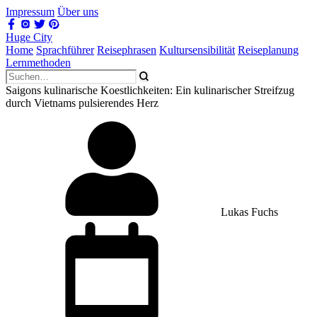
Impressum
Über uns
Huge City
Home
Sprachführer
Reisephrasen
Kultursensibilität
Reiseplanung
Lernmethoden
Saigons kulinarische Koestlichkeiten: Ein kulinarischer Streifzug
durch Vietnams pulsierendes Herz
Lukas Fuchs