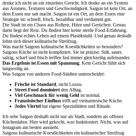
denke ich nicht an ein einzelnes Gericht. Ich denke an ein System
aus Aromen, Texturen und Geschwindigkeit. Saigon ist kein Ort, an
dem Essen nur satt macht. Saigon ist ein Ort, an dem Essen eine
Strategie ist: schnell, frisch, bezahlbar und verdammt gut.
Die Stadt ist ein Chaos aus Rollern, Hitze und Gerüchen. Genau
darin liegt der Reiz. Du findest hier keine sterile Food-Erfahrung.
Du findest echtes Leben auf einem Plastikstuhl. Und genau deshalb
lohnt sich dieser kulinarische Streifzug.
Was macht Saigons kulinarische Koestlichkeiten so besonders?
Saigons Küche ist nicht kompliziert. Sie ist präzise. Süß, sauer,
salzig, scharf und frisch treffen fast immer gleichzeitig aufeinander.
Das Ergebnis ist Essen mit Spannung
. Kein Gericht fühlt sich
langweilig an.
Was Saigon von anderen Food-Städten unterscheidet:
Frische ist Standard
, nicht Luxus.
Street Food dominiert
den Alltag.
Viel Geschmack für wenig Geld
ist normal.
Französischer Einfluss
trifft auf vietnamesische Küche.
Jedes Viertel
hat eigene Spezialitäten und Rituale.
Ich sehe Saigon deshalb nicht nur als Stadt, sondern als offenes
Küchenlabor. Hier wird gekocht, was funktioniert. Nicht, was auf
Instagram am besten aussieht.
Saigons kulinarische Koestlichkeiten ein kulinarischer Streifzug