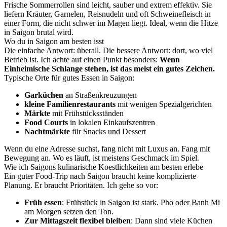
Frische Sommerrollen sind leicht, sauber und extrem effektiv. Sie
liefern Kräuter, Garnelen, Reisnudeln und oft Schweinefleisch in
einer Form, die nicht schwer im Magen liegt. Ideal, wenn die Hitze
in Saigon brutal wird.
Wo du in Saigon am besten isst
Die einfache Antwort: überall. Die bessere Antwort: dort, wo viel
Betrieb ist. Ich achte auf einen Punkt besonders:
Wenn
Einheimische Schlange stehen, ist das meist ein gutes Zeichen.
Typische Orte für gutes Essen in Saigon:
Garküchen
an Straßenkreuzungen
kleine Familienrestaurants
mit wenigen Spezialgerichten
Märkte
mit Frühstücksständen
Food Courts
in lokalen Einkaufszentren
Nachtmärkte
für Snacks und Dessert
Wenn du eine Adresse suchst, fang nicht mit Luxus an. Fang mit
Bewegung an. Wo es läuft, ist meistens Geschmack im Spiel.
Wie ich Saigons kulinarische Koestlichkeiten am besten erlebe
Ein guter Food-Trip nach Saigon braucht keine komplizierte
Planung. Er braucht Prioritäten. Ich gehe so vor:
Früh essen
: Frühstück in Saigon ist stark. Pho oder Banh Mi
am Morgen setzen den Ton.
Zur Mittagszeit flexibel bleiben
: Dann sind viele Küchen