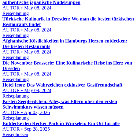
authentische japanische Nudelsuppen
AUTOR • May 08, 2024
Reiseplanung
Türkische Kulinarik in Dresden: Wo man die besten türkischen
Restaurants findet
AUTOR • May 08, 2024
Reiseplanung
Afghanische Köstlichkeiten in Hamburgs Herzen entdecken:
Die besten Restaurants
AUTOR • May 08, 2024
Reiseplanung
Die November Brasserie: Eine Kulinarische Reise ins Herz von
Dresden
AUTOR • May 08, 2024
Reiseplanung
Hotel Icon: Das Wahrzeichen exklusiver Gastfreundschaft
AUTOR • May 09, 2024
Reiseplanung
Kosten Seepferdchen: Alles, was Eltern über den ersten
Schwimmkurs wissen müssen
AUTOR • Apr 03, 2026
Reiseplanung
Entdecke den Recker Park in Würselen: Ein Ort für alle
AUTOR • Sep 28, 2025
Reisephrasen