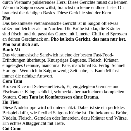
durch Vietnams pulsierendes Herz: Diese Gerichte musst du kennen
Wenn du Saigon essen willst, brauchst du keine endlose Liste. Du
brauchst die richtigen Basics. Diese Gerichte sind der Kern.
Pho
Das bekannteste vietnamesische Gericht ist in Saigon oft etwas
süßer und leichter als im Norden. Die Brühe ist klar, die Kräuter
sind frisch, und du passt das Ganze mit Limette, Chili und Sprossen
an deinen Geschmack an.
Pho ist kein Gericht, das man nur isst.
Pho baut dich auf.
Banh Mi
Das vietnamesische Sandwich ist eine der besten Fast-Food-
Erfindungen überhaupt. Knuspriges Baguette, Fleisch, Kräuter,
eingelegtes Gemüse, manchmal Paté, manchmal Ei. Fertig. Schnell.
Hart gut. Wenn ich in Saigon wenig Zeit habe, ist Banh Mi fast
immer die richtige Antwort.
Com Tam
Broken Rice mit Schweinefleisch, Ei, eingelegtem Gemüse und
Fischsauce. Klingt schlicht, schmeckt aber nach einem kompletten
System.
Com Tam ist Komfortessen ohne Drama.
Hu Tieu
Diese Nudelsuppe wird oft unterschätzt. Dabei ist sie ein perfektes
Beispiel dafür, wie flexibel Saigons Küche ist. Du bekommst Brühe,
Nudeln, Fleisch, Garnelen oder Innereien, dazu Kräuter und Würze.
Ein echtes Alltaggericht mit Tiefe.
Goi Cuon