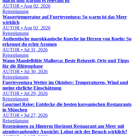
macht und warum es relevant ist
AUTOR • Aug 02, 2026
Reiseplanung
Wassertemperatur auf Fuerteventura: So warm ist das Meer
wirklich
AUTOR • Aug 02, 2026
Reiseplanung
Authentische marokkanische Kueche im Herzen von Koeln: So
erkennst du echte Aromen
AUTOR • Jul 31, 2026
Reiseplanung
Wann Mandelblüte Mallorca: Beste Reisezeit, Orte und Tipps
für die Blütenphase
AUTOR • Jul 30, 2026
Reiseplanung
Fuerteventura Wetter im Oktober: Temperaturen, Wind und
meine ehrliche Einschätzung
AUTOR • Jul 29, 2026
Reiseplanung
Gourmet Reise: Entdecke die besten koreanischen Restaurants
in München
AUTOR • Jul 27, 2026
Reiseplanung
Rezensionen zu Hinterm Horizont Restaurant am Meer mit
atemberaubender Aussicht: Lohnt sich der Besuch wirklich?