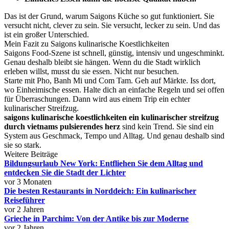
Das ist der Grund, warum Saigons Küche so gut funktioniert. Sie
versucht nicht, clever zu sein. Sie versucht, lecker zu sein. Und das
ist ein großer Unterschied.
Mein Fazit zu Saigons kulinarische Koestlichkeiten
Saigons Food-Szene ist schnell, günstig, intensiv und ungeschminkt.
Genau deshalb bleibt sie hängen. Wenn du die Stadt wirklich
erleben willst, musst du sie essen. Nicht nur besuchen.
Starte mit Pho, Banh Mi und Com Tam. Geh auf Märkte. Iss dort,
wo Einheimische essen. Halte dich an einfache Regeln und sei offen
für Überraschungen. Dann wird aus einem Trip ein echter
kulinarischer Streifzug.
saigons kulinarische koestlichkeiten ein kulinarischer streifzug
durch vietnams pulsierendes herz
sind kein Trend. Sie sind ein
System aus Geschmack, Tempo und Alltag. Und genau deshalb sind
sie so stark.
Weitere Beiträge
Bildungsurlaub New York: Entfliehen Sie dem Alltag und
entdecken Sie die Stadt der Lichter
vor 3 Monaten
Die besten Restaurants in Norddeich: Ein kulinarischer
Reiseführer
vor 2 Jahren
Grieche in Parchim: Von der Antike bis zur Moderne
vor 2 Jahren