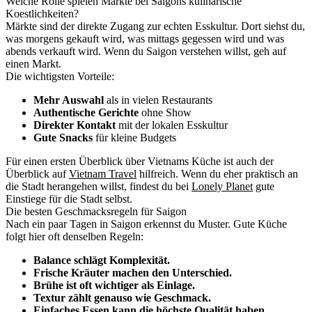
Welche Rolle spielen Märkte bei Saigons kulinarische
Koestlichkeiten?
Märkte sind der direkte Zugang zur echten Esskultur. Dort siehst du,
was morgens gekauft wird, was mittags gegessen wird und was
abends verkauft wird. Wenn du Saigon verstehen willst, geh auf
einen Markt.
Die wichtigsten Vorteile:
Mehr Auswahl
als in vielen Restaurants
Authentische Gerichte
ohne Show
Direkter Kontakt
mit der lokalen Esskultur
Gute Snacks
für kleine Budgets
Für einen ersten Überblick über Vietnams Küche ist auch der
Überblick auf
Vietnam Travel
hilfreich. Wenn du eher praktisch an
die Stadt herangehen willst, findest du bei
Lonely Planet
gute
Einstiege für die Stadt selbst.
Die besten Geschmacksregeln für Saigon
Nach ein paar Tagen in Saigon erkennst du Muster. Gute Küche
folgt hier oft denselben Regeln:
Balance schlägt Komplexität.
Frische Kräuter machen den Unterschied.
Brühe ist oft wichtiger als Einlage.
Textur zählt genauso wie Geschmack.
Einfaches Essen kann die höchste Qualität haben.