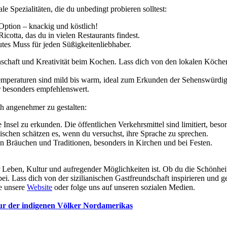
ale Spezialitäten, die du unbedingt probieren solltest:
Option – knackig und köstlich!
otta, das du in vielen Restaurants findest.
utes Muss für jeden Süßigkeitenliebhaber.
enschaft und Kreativität beim Kochen. Lass dich von den lokalen Köchen
e Temperaturen sind mild bis warm, ideal zum Erkunden der Sehenswürd
 besonders empfehlenswert.
och angenehmer zu gestalten:
Insel zu erkunden. Die öffentlichen Verkehrsmittel sind limitiert, beso
ischen schätzen es, wenn du versuchst, ihre Sprache zu sprechen.
n Bräuchen und Traditionen, besonders in Kirchen und bei Festen.
ler Leben, Kultur und aufregender Möglichkeiten ist. Ob du die Schönhei
i. Lass dich von der sizilianischen Gastfreundschaft inspirieren und ge
he unsere
Website
oder folge uns auf unseren sozialen Medien.
tur der indigenen Völker Nordamerikas