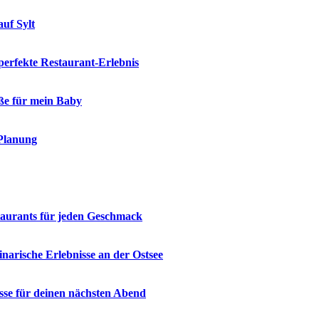
auf Sylt
 perfekte Restaurant-Erlebnis
öße für mein Baby
 Planung
staurants für jeden Geschmack
narische Erlebnisse an der Ostsee
üsse für deinen nächsten Abend