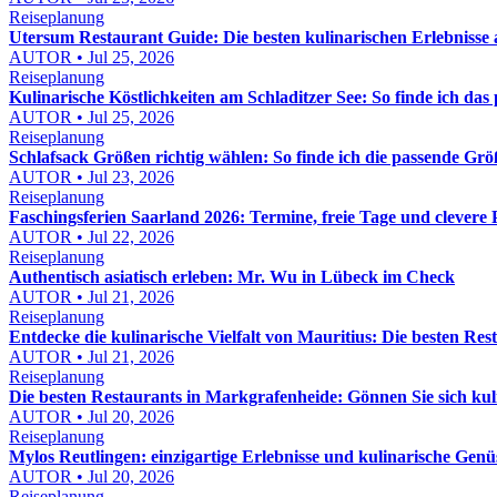
Reiseplanung
Utersum Restaurant Guide: Die besten kulinarischen Erlebnisse 
AUTOR • Jul 25, 2026
Reiseplanung
Kulinarische Köstlichkeiten am Schladitzer See: So finde ich das
AUTOR • Jul 25, 2026
Reiseplanung
Schlafsack Größen richtig wählen: So finde ich die passende Gr
AUTOR • Jul 23, 2026
Reiseplanung
Faschingsferien Saarland 2026: Termine, freie Tage und clevere
AUTOR • Jul 22, 2026
Reiseplanung
Authentisch asiatisch erleben: Mr. Wu in Lübeck im Check
AUTOR • Jul 21, 2026
Reiseplanung
Entdecke die kulinarische Vielfalt von Mauritius: Die besten Re
AUTOR • Jul 21, 2026
Reiseplanung
Die besten Restaurants in Markgrafenheide: Gönnen Sie sich kuli
AUTOR • Jul 20, 2026
Reiseplanung
Mylos Reutlingen: einzigartige Erlebnisse und kulinarische Gen
AUTOR • Jul 20, 2026
Reiseplanung