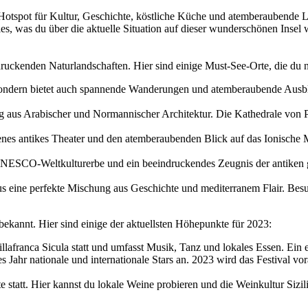
in Hotspot für Kultur, Geschichte, köstliche Küche und atemberaubende L
du alles, was du über die aktuelle Situation auf dieser wunderschönen Ins
ndruckenden Naturlandschaften. Hier sind einige Must-See-Orte, die du ni
 sondern bietet auch spannende Wanderungen und atemberaubende Ausbl
ung aus Arabischer und Normannischer Architektur. Die Kathedrale von
tenes antikes Theater und den atemberaubenden Blick auf das Ionische M
 UNESCO-Weltkulturerbe und ein beeindruckendes Zeugnis der antiken g
s eine perfekte Mischung aus Geschichte und mediterranem Flair. Besuc
 bekannt. Hier sind einige der aktuellsten Höhepunkte für 2023:
illafranca Sicula statt und umfasst Musik, Tanz und lokales Essen. Ein e
 Jahr nationale und internationale Stars an. 2023 wird das Festival vora
 statt. Hier kannst du lokale Weine probieren und die Weinkultur Sizil