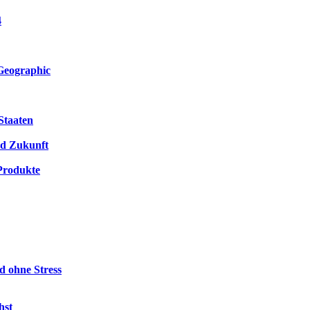
4
 Geographic
Staaten
nd Zukunft
 Produkte
d ohne Stress
hst