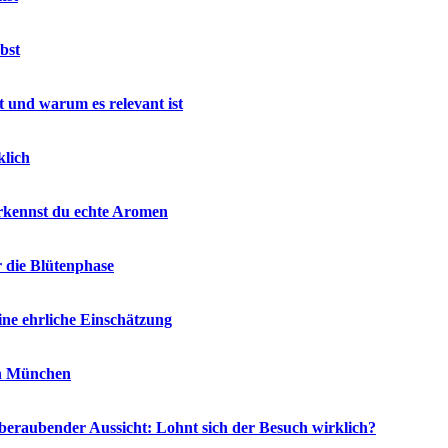
bst
 und warum es relevant ist
klich
rkennst du echte Aromen
r die Blütenphase
ne ehrliche Einschätzung
in München
eraubender Aussicht: Lohnt sich der Besuch wirklich?