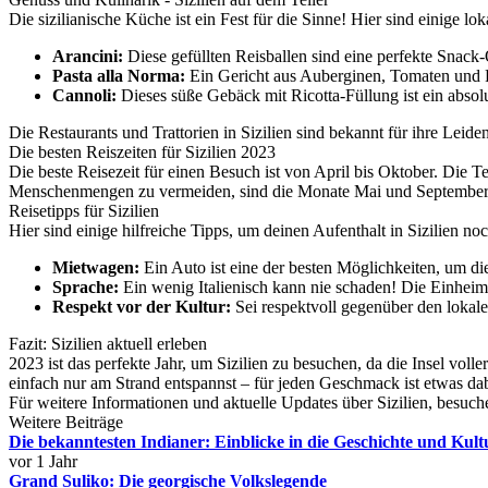
Die sizilianische Küche ist ein Fest für die Sinne! Hier sind einige lok
Arancini:
Diese gefüllten Reisballen sind eine perfekte Snack-
Pasta alla Norma:
Ein Gericht aus Auberginen, Tomaten und Ric
Cannoli:
Dieses süße Gebäck mit Ricotta-Füllung ist ein absol
Die Restaurants und Trattorien in Sizilien sind bekannt für ihre Leid
Die besten Reiszeiten für Sizilien 2023
Die beste Reisezeit für einen Besuch ist von April bis Oktober. Di
Menschenmengen zu vermeiden, sind die Monate Mai und September
Reisetipps für Sizilien
Hier sind einige hilfreiche Tipps, um deinen Aufenthalt in Sizilien n
Mietwagen:
Ein Auto ist eine der besten Möglichkeiten, um die 
Sprache:
Ein wenig Italienisch kann nie schaden! Die Einheim
Respekt vor der Kultur:
Sei respektvoll gegenüber den lokale
Fazit: Sizilien aktuell erleben
2023 ist das perfekte Jahr, um Sizilien zu besuchen, da die Insel vol
einfach nur am Strand entspannst – für jeden Geschmack ist etwas dabe
Für weitere Informationen und aktuelle Updates über Sizilien, besuc
Weitere Beiträge
Die bekanntesten Indianer: Einblicke in die Geschichte und Kul
vor 1 Jahr
Grand Suliko: Die georgische Volkslegende