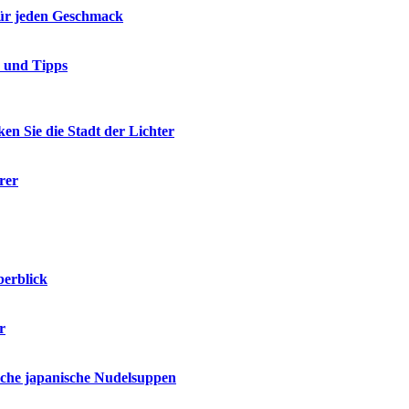
 für jeden Geschmack
e und Tipps
en Sie die Stadt der Lichter
rer
berblick
r
ische japanische Nudelsuppen