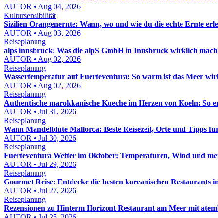
AUTOR • Aug 04, 2026
Kultursensibilität
Sizilien Orangenernte: Wann, wo und wie du die echte Ernte erle
AUTOR • Aug 03, 2026
Reiseplanung
alps innsbruck: Was die alpS GmbH in Innsbruck wirklich macht
AUTOR • Aug 02, 2026
Reiseplanung
Wassertemperatur auf Fuerteventura: So warm ist das Meer wir
AUTOR • Aug 02, 2026
Reiseplanung
Authentische marokkanische Kueche im Herzen von Koeln: So e
AUTOR • Jul 31, 2026
Reiseplanung
Wann Mandelblüte Mallorca: Beste Reisezeit, Orte und Tipps fü
AUTOR • Jul 30, 2026
Reiseplanung
Fuerteventura Wetter im Oktober: Temperaturen, Wind und mei
AUTOR • Jul 29, 2026
Reiseplanung
Gourmet Reise: Entdecke die besten koreanischen Restaurants 
AUTOR • Jul 27, 2026
Reiseplanung
Rezensionen zu Hinterm Horizont Restaurant am Meer mit atemb
AUTOR • Jul 25, 2026