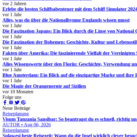
vor 2 Jahren
Erlebe die besten Schiffsabenteuer mit dem Schiff Simulator 202
vor 1 Jahr
Alles, was du über die Nationalhymne Englands wissen musst
vor 1 Jahr
Die Faszination Japans: Ein Blick durch die Linse von National
vor 1 Jahr
Die Faszination der Bohemen: Geschichte, Kultur und Lebensstil
vor 1 Jahr
Fakten über Amerika: Die faszinierende Vielfalt der Vereinigten 
vor 1 Jahr
Alles Wissenswerte über den Florin: Geschichte, Verwendung u
vor 1 Jahr
Blue Amsterdam: Ein Blick auf die einzigartige Marke und ihre
vor 1 Jahr
Die Magie der Orangenernte auf Sizilien
vor 10 Monaten
Folge uns
Neue Beiträge
Reiseplanung
Visum Tanzania Sansibar: So beantragst du es schnell, richtig un
AUTOR • Aug 06, 2026
Reiseplanung
Sulawesi beste Reisezeit: Wann du die Insel wirklich clever besuc