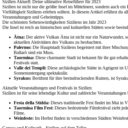
Sizilien Aktuell: Deine ultimative Reiseführer für 2023
Sizilien ist nicht nur die größte Insel im Mittelmeer, sondern auch e
Vielfältigkeit Siziliens erleben solltest. In diesem Artikel erfährst 
Veranstaltungen und Geheimtipps.
Die schönsten Sehenswürdigkeiten Siziliens im Jahr 2023
Die Insel ist reich an historischen und kulturellen Stätten sowie beei
Ätna:
Der aktive Vulkan Ätna ist nicht nur ein Naturwunder,
aktuellen Aktivitäten des Vulkans zu beobachten.
Palermo:
Die Hauptstadt Siziliens begeistert mit ihrer Misch
Ballarò sind ein Muss.
Taormina:
Diese charmante Stadt ist bekannt für ihr gut erhal
Festivals statt.
Valle dei Templi:
Diese archäologische Stätte in Agrigent ist
Sonnenuntergang spektakulär.
Syrakus:
Berühmt für ihre beeindruckenden Ruinen, ist Syraku
Aktuelle Veranstaltungen und Festivals in Sizilien
Sizilien ist für seine lebendige Kultur und zahlreiche Veranstaltungen
Festa della Stidda:
Dieses traditionelle Fest findet im Mai in V
Taormina Film Fest:
Dieses bedeutende Filmfestival zieht jedes
Filme.
Weinfeste:
Im Herbst finden in verschiedenen Städten Weinfeste
Genuss und Kulinarik - Sizilien auf dem Teller