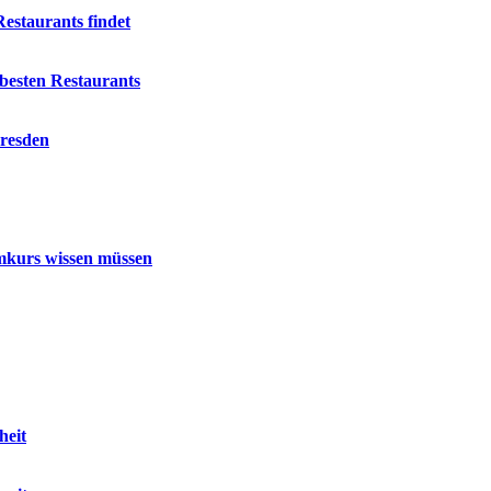
estaurants findet
besten Restaurants
Dresden
mmkurs wissen müssen
heit