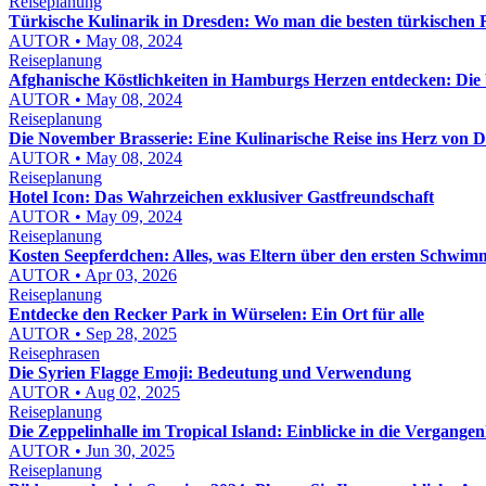
Reiseplanung
Türkische Kulinarik in Dresden: Wo man die besten türkischen R
AUTOR • May 08, 2024
Reiseplanung
Afghanische Köstlichkeiten in Hamburgs Herzen entdecken: Die 
AUTOR • May 08, 2024
Reiseplanung
Die November Brasserie: Eine Kulinarische Reise ins Herz von 
AUTOR • May 08, 2024
Reiseplanung
Hotel Icon: Das Wahrzeichen exklusiver Gastfreundschaft
AUTOR • May 09, 2024
Reiseplanung
Kosten Seepferdchen: Alles, was Eltern über den ersten Schwi
AUTOR • Apr 03, 2026
Reiseplanung
Entdecke den Recker Park in Würselen: Ein Ort für alle
AUTOR • Sep 28, 2025
Reisephrasen
Die Syrien Flagge Emoji: Bedeutung und Verwendung
AUTOR • Aug 02, 2025
Reiseplanung
Die Zeppelinhalle im Tropical Island: Einblicke in die Vergangen
AUTOR • Jun 30, 2025
Reiseplanung