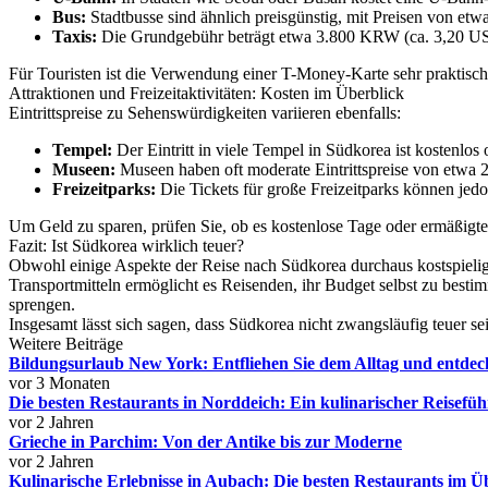
Bus:
Stadtbusse sind ähnlich preisgünstig, mit Preisen von et
Taxis:
Die Grundgebühr beträgt etwa 3.800 KRW (ca. 3,20 USD
Für Touristen ist die Verwendung einer T-Money-Karte sehr praktisch
Attraktionen und Freizeitaktivitäten: Kosten im Überblick
Eintrittspreise zu Sehenswürdigkeiten variieren ebenfalls:
Tempel:
Der Eintritt in viele Tempel in Südkorea ist kostenlo
Museen:
Museen haben oft moderate Eintrittspreise von etwa 
Freizeitparks:
Die Tickets für große Freizeitparks können je
Um Geld zu sparen, prüfen Sie, ob es kostenlose Tage oder ermäßigte
Fazit: Ist Südkorea wirklich teuer?
Obwohl einige Aspekte der Reise nach Südkorea durchaus kostspielig 
Transportmitteln ermöglicht es Reisenden, ihr Budget selbst zu besti
sprengen.
Insgesamt lässt sich sagen, dass Südkorea nicht zwangsläufig teuer s
Weitere Beiträge
Bildungsurlaub New York: Entfliehen Sie dem Alltag und entdeck
vor 3 Monaten
Die besten Restaurants in Norddeich: Ein kulinarischer Reisefüh
vor 2 Jahren
Grieche in Parchim: Von der Antike bis zur Moderne
vor 2 Jahren
Kulinarische Erlebnisse in Aubach: Die besten Restaurants im Ü