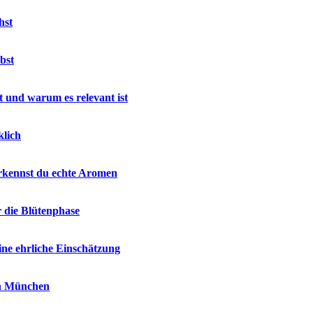
hst
bst
 und warum es relevant ist
klich
rkennst du echte Aromen
r die Blütenphase
ne ehrliche Einschätzung
in München