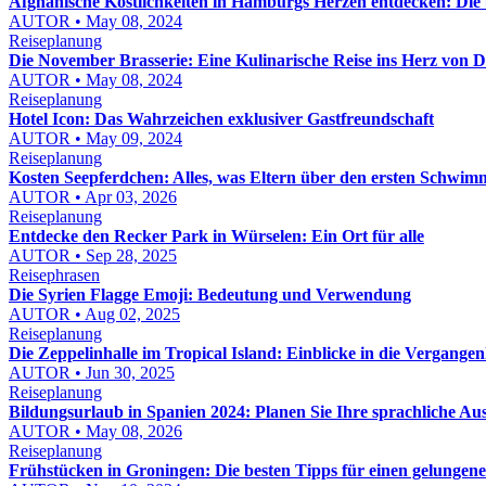
Afghanische Köstlichkeiten in Hamburgs Herzen entdecken: Die 
AUTOR • May 08, 2024
Reiseplanung
Die November Brasserie: Eine Kulinarische Reise ins Herz von 
AUTOR • May 08, 2024
Reiseplanung
Hotel Icon: Das Wahrzeichen exklusiver Gastfreundschaft
AUTOR • May 09, 2024
Reiseplanung
Kosten Seepferdchen: Alles, was Eltern über den ersten Schwi
AUTOR • Apr 03, 2026
Reiseplanung
Entdecke den Recker Park in Würselen: Ein Ort für alle
AUTOR • Sep 28, 2025
Reisephrasen
Die Syrien Flagge Emoji: Bedeutung und Verwendung
AUTOR • Aug 02, 2025
Reiseplanung
Die Zeppelinhalle im Tropical Island: Einblicke in die Vergangen
AUTOR • Jun 30, 2025
Reiseplanung
Bildungsurlaub in Spanien 2024: Planen Sie Ihre sprachliche Aus
AUTOR • May 08, 2026
Reiseplanung
Frühstücken in Groningen: Die besten Tipps für einen gelungene