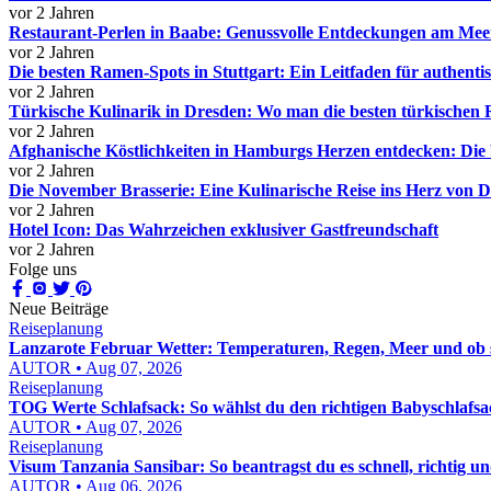
vor 2 Jahren
Restaurant-Perlen in Baabe: Genussvolle Entdeckungen am Mee
vor 2 Jahren
Die besten Ramen-Spots in Stuttgart: Ein Leitfaden für authent
vor 2 Jahren
Türkische Kulinarik in Dresden: Wo man die besten türkischen R
vor 2 Jahren
Afghanische Köstlichkeiten in Hamburgs Herzen entdecken: Die 
vor 2 Jahren
Die November Brasserie: Eine Kulinarische Reise ins Herz von 
vor 2 Jahren
Hotel Icon: Das Wahrzeichen exklusiver Gastfreundschaft
vor 2 Jahren
Folge uns
Neue Beiträge
Reiseplanung
Lanzarote Februar Wetter: Temperaturen, Regen, Meer und ob si
AUTOR • Aug 07, 2026
Reiseplanung
TOG Werte Schlafsack: So wählst du den richtigen Babyschlafsa
AUTOR • Aug 07, 2026
Reiseplanung
Visum Tanzania Sansibar: So beantragst du es schnell, richtig un
AUTOR • Aug 06, 2026