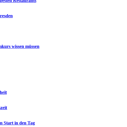
besten Restaurants
Dresden
mmkurs wissen müssen
heit
zeit
n Start in den Tag