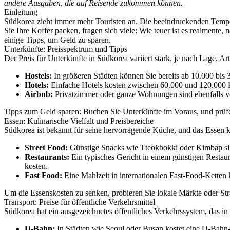
andere Ausgaben, die auf Reisende zukommen können.
Einleitung
Südkorea zieht immer mehr Touristen an. Die beeindruckenden Tempe
Sie Ihre Koffer packen, fragen sich viele: Wie teuer ist es realmente
einige Tipps, um Geld zu sparen.
Unterkünfte: Preisspektrum und Tipps
Der Preis für Unterkünfte in Südkorea variiert stark, je nach Lage, Ar
Hostels:
In größeren Städten können Sie bereits ab 10.000 bis
Hotels:
Einfache Hotels kosten zwischen 60.000 und 120.000
Airbnb:
Privatzimmer oder ganze Wohnungen sind ebenfalls v
Tipps zum Geld sparen: Buchen Sie Unterkünfte im Voraus, und prüf
Essen: Kulinarische Vielfalt und Preisbereiche
Südkorea ist bekannt für seine hervorragende Küche, und das Essen k
Street Food:
Günstige Snacks wie Tteokbokki oder Kimbap sin
Restaurants:
Ein typisches Gericht in einem günstigen Resta
kosten.
Fast Food:
Eine Mahlzeit in internationalen Fast-Food-Ketten
Um die Essenskosten zu senken, probieren Sie lokale Märkte oder Stra
Transport: Preise für öffentliche Verkehrsmittel
Südkorea hat ein ausgezeichnetes öffentliches Verkehrssystem, das in d
U-Bahn:
In Städten wie Seoul oder Busan kostet eine U-Bahn