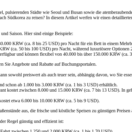
l, pulsierenden Städte wie Seoul und Busan sowie die atemberaubend
, nach Südkorea zu reisen? In diesem Artikel werfen wir einen detaillie
t und Saison. Hier sind einige Beispiele:
 30.000 KRW (ca. 8 bis 25 USD) pro Nacht für ein Bett in einem Mehr
 KRW (ca. 50 bis 100 USD) pro Nacht, während luxuriösere Optionen
erfügbar und können flexibel von 40.000 bis über 150.000 KRW (ca. 3
en Sie Angebote und Rabatte auf Buchungsportalen.
ann sowohl preiswert als auch teuer sein, abhängig davon, wo Sie esse
d schon ab 1.000 bis 3.000 KRW (ca. 1 bis 3 USD) erhältlich.
urant kostet zwischen 8.000 und 15.000 KRW (ca. 7 bis 13 USD). In 
 kostet etwa 6.000 bis 10.000 KRW (ca. 5 bis 9 USD).
ßenstände aus, die frische und köstliche Speisen zu günstigen Preisen 
er Regel günstig und effizient ist:
-Fahrt zwischen 1.250 und 2.000 KRW (ca. 1 bis 1,70 USD).