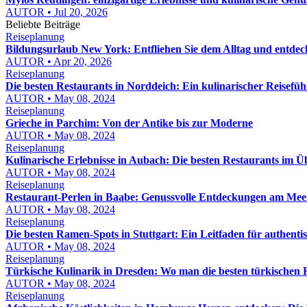
AUTOR • Jul 20, 2026
Beliebte Beiträge
Reiseplanung
Bildungsurlaub New York: Entfliehen Sie dem Alltag und entdeck
AUTOR • Apr 20, 2026
Reiseplanung
Die besten Restaurants in Norddeich: Ein kulinarischer Reisefüh
AUTOR • May 08, 2024
Reiseplanung
Grieche in Parchim: Von der Antike bis zur Moderne
AUTOR • May 08, 2024
Reiseplanung
Kulinarische Erlebnisse in Aubach: Die besten Restaurants im Ü
AUTOR • May 08, 2024
Reiseplanung
Restaurant-Perlen in Baabe: Genussvolle Entdeckungen am Mee
AUTOR • May 08, 2024
Reiseplanung
Die besten Ramen-Spots in Stuttgart: Ein Leitfaden für authent
AUTOR • May 08, 2024
Reiseplanung
Türkische Kulinarik in Dresden: Wo man die besten türkischen R
AUTOR • May 08, 2024
Reiseplanung