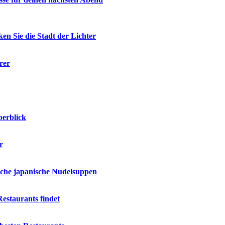
en Sie die Stadt der Lichter
rer
berblick
r
ische japanische Nudelsuppen
estaurants findet