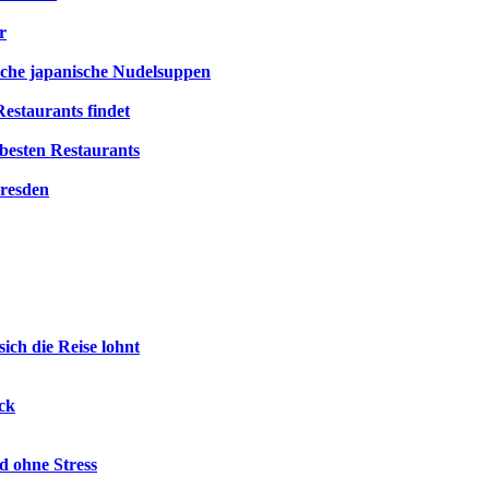
r
ische japanische Nudelsuppen
estaurants findet
besten Restaurants
Dresden
ch die Reise lohnt
ck
d ohne Stress