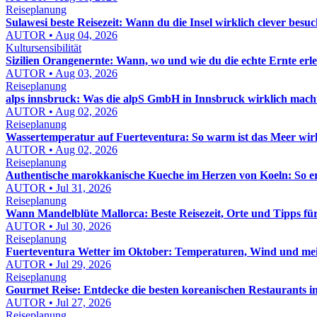
Reiseplanung
Sulawesi beste Reisezeit: Wann du die Insel wirklich clever besuc
AUTOR • Aug 04, 2026
Kultursensibilität
Sizilien Orangenernte: Wann, wo und wie du die echte Ernte erle
AUTOR • Aug 03, 2026
Reiseplanung
alps innsbruck: Was die alpS GmbH in Innsbruck wirklich macht
AUTOR • Aug 02, 2026
Reiseplanung
Wassertemperatur auf Fuerteventura: So warm ist das Meer wir
AUTOR • Aug 02, 2026
Reiseplanung
Authentische marokkanische Kueche im Herzen von Koeln: So e
AUTOR • Jul 31, 2026
Reiseplanung
Wann Mandelblüte Mallorca: Beste Reisezeit, Orte und Tipps fü
AUTOR • Jul 30, 2026
Reiseplanung
Fuerteventura Wetter im Oktober: Temperaturen, Wind und mei
AUTOR • Jul 29, 2026
Reiseplanung
Gourmet Reise: Entdecke die besten koreanischen Restaurants 
AUTOR • Jul 27, 2026
Reiseplanung