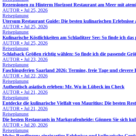
Rezensionen zu Hinterm Horizont Restaurant am Meer mit atemb
AUTOR • Jul 25, 2026
Reiseplanung
Utersum Restaurant Guide: Die besten kulinarischen Erlebnisse 
AUTOR • Jul 25, 2026
Reiseplanung
Kulinarische Köstlichkeiten am Schladitzer See: So finde ich das
AUTOR • Jul 25, 2026
Reiseplanung
Schlafsack Größen richtig wählen: So finde ich die passende Gr
AUTOR • Jul 23, 2026
Reiseplanung
Faschingsferien Saarland 2026: Termine, freie Tage und clevere
AUTOR • Jul 22, 2026
Reiseplanung
Authentisch asiatisch erleben: Mr. Wu in Lübeck im Check
AUTOR • Jul 21, 2026
Reiseplanung
Entdecke die kulinarische Vielfalt von Mauritius: Die besten Re
AUTOR • Jul 21, 2026
Reiseplanung
Die besten Restaurants in Markgrafenheide: Gönnen Sie sich kuli
AUTOR • Jul 20, 2026
Reiseplanung
Mylos Reutlingen: einzigartige Erlebnisse und kulinarische Gen