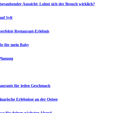
eraubender Aussicht: Lohnt sich der Besuch wirklich?
auf Sylt
 perfekte Restaurant-Erlebnis
öße für mein Baby
 Planung
staurants für jeden Geschmack
narische Erlebnisse an der Ostsee
üsse für deinen nächsten Abend