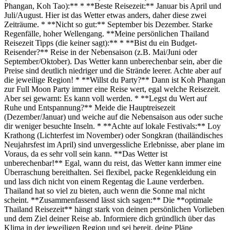
Phangan, Koh Tao):** * **Beste Reisezeit:** Januar bis April und
Juli/August. Hier ist das Wetter etwas anders, daher diese zwei
Zeiträume. * **Nicht so gut:** September bis Dezember. Starke
Regenfälle, hoher Wellengang. **Meine persönlichen Thailand
Reisezeit Tipps (die keiner sagt):** * **Bist du ein Budget-
Reisender?** Reise in der Nebensaison (z.B. Mai/Juni oder
September/Oktober). Das Wetter kann unberechenbar sein, aber die
Preise sind deutlich niedriger und die Strände leerer. Achte aber auf
die jeweilige Region! * **Willst du Party?** Dann ist Koh Phangan
zur Full Moon Party immer eine Reise wert, egal welche Reisezeit.
Aber sei gewarnt: Es kann voll werden. * **Legst du Wert auf
Ruhe und Entspannung?** Meide die Hauptreisezeit
(Dezember/Januar) und weiche auf die Nebensaison aus oder suche
dir weniger besuchte Inseln. * **Achte auf lokale Festivals:** Loy
Krathong (Lichterfest im November) oder Songkran (thailändisches
Neujahrsfest im April) sind unvergessliche Erlebnisse, aber plane im
Voraus, da es sehr voll sein kann. **Das Wetter ist
unberechenbar!** Egal, wann du reist, das Wetter kann immer eine
Überraschung bereithalten. Sei flexibel, packe Regenkleidung ein
und lass dich nicht von einem Regentag die Laune verderben.
Thailand hat so viel zu bieten, auch wenn die Sonne mal nicht
scheint. **Zusammenfassend lässt sich sagen:** Die **optimale
Thailand Reisezeit** hängt stark von deinen persönlichen Vorlieben
und dem Ziel deiner Reise ab. Informiere dich gründlich über das
Klima in der jeweiligen Region und sei bereit, deine Pläne