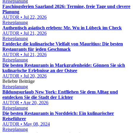
Reiseplanung
Faschingsferien Saarland 2026: Termine, freie Tage und clevere
Planung
AUTOR • Jul 22, 2026
Reiseplanung
Authentisch asiatisch erleben: Mr. Wu in Lübeck im Check
AUTOR • Jul 21, 2026
Reiseplanung
Entdecke die kulinarische Vielfalt von Mauritius: Die besten
Restaurants für jeden Geschmack
AUTOR • Jul 21, 2026
Reiseplanung
Die besten Restaurants in Markgrafenheide: Gönnen Sie sich
kulinarische Erlebnisse an der Ostsee
AUTOR • Jul 20, 2026
Beliebte Beiträge
Reiseplanung
Bildungsurlaub New York: Entfliehen Sie dem Alltag und
entdecken Sie die Stadt der Lichter
AUTOR • Apr 20, 2026
Reiseplanung
Die besten Restaurants in Norddeich: Ein kulinarischer
Reiseführer
AUTOR • May 08, 2024
Reiseplanung