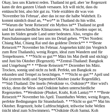
Okay, lass uns Klartext reden. Thailand ist geil, aber 'ne Regenzeit
kann dir den ganzen Urlaub versauen. Ich will nicht, dass du
enttäuscht bist, also hör gut zu. Viele erzählen dir was von
'November bis Februar', aber das ist nur die halbe Wahrheit. Es
kommt nämlich drauf an, **wo** in Thailand du hin willst.
**Warum die 'beste Reisezeit' ein Mythos ist** Thailand ist groß
und hat unterschiedliche Klimazonen. Was im Norden super ist,
kann im Süden gerade Land unter bedeuten. Also, vergiss die
Pauschalaussagen und lass uns ins Detail gehen. **Der Norden:
Chiang Mai, Chiang Rai und das goldene Dreieck** * **Beste
Reisezeit:** November bis Februar. Angenehm kühl (im Vergleich
zum Rest Thailands), wenig Regen, ideal zum Wandern und für
Tempeltouren. * **Nicht so gut:** März bis Mai (heiß und stickig)
und Juni bis Oktober (Regenzeit). **Zentral-Thailand: Bangkok
und Umgebung** * **Beste Reisezeit:** Dezember bis März.
Trocken, sonnig und nicht zu heiß. Perfekt, um Bangkok zu
erkunden und Tempel zu besichtigen. * **Nicht so gut:** April und
Mai (extrem heiß) und September/Oktober (starke Regenfälle).
**Süd-Thailand: Die Inseln (Westküste vs. Ostküste)** Hier wird's
tricky, denn die West- und Ostküste haben unterschiedliche
Regenzeiten. **Westküste (Phuket, Krabi, Koh Lanta):** * **Beste
Reisezeit:** November bis April. Traumhaftes Wetter, wenig Regen,
perfekte Bedingungen für Strandurlaub. * **Nicht so gut:** Mai bis
Oktober. Regenzeit, hohe Luftfeuchtigkeit, teilweise hohe Wellen
(nicht ideal zum Schwimmen). **Ostküste (Koh Samui, Koh