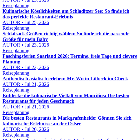
Reiseplanung
Kulinarische Köstlichkeiten am Schladitzer See: So finde ich
das perfekte Restaurant-Erlebnis
AUTOR • Jul 25, 2026
Reiseplanung
Schlafsack Größen richtig wählen: So finde ich die passende
Größe für mein Baby
AUTOR • Jul 23, 2026
Reiseplanung
Faschingsferien Saarland 2026: Termine, freie Tage und clevere
Planung
AUTOR • Jul 22, 2026
Reiseplanung
Authentisch asiatisch erleben: Mr. Wu in Lübeck im Check
AUTOR • Jul 21, 2026
Reiseplanung
Entdecke die kulinarische Vielfalt von Mauritius: Die besten
Restaurants für jeden Geschmack
AUTOR • Jul 21, 2026
Reiseplanung
Die besten Restaurants in Markgrafenheide: Gönnen Sie sich
kulinarische Erlebnisse an der Ostsee
AUTOR • Jul 20, 2026
Reiseplanung