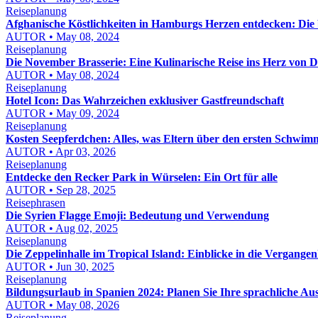
Reiseplanung
Afghanische Köstlichkeiten in Hamburgs Herzen entdecken: Die 
AUTOR • May 08, 2024
Reiseplanung
Die November Brasserie: Eine Kulinarische Reise ins Herz von 
AUTOR • May 08, 2024
Reiseplanung
Hotel Icon: Das Wahrzeichen exklusiver Gastfreundschaft
AUTOR • May 09, 2024
Reiseplanung
Kosten Seepferdchen: Alles, was Eltern über den ersten Schwi
AUTOR • Apr 03, 2026
Reiseplanung
Entdecke den Recker Park in Würselen: Ein Ort für alle
AUTOR • Sep 28, 2025
Reisephrasen
Die Syrien Flagge Emoji: Bedeutung und Verwendung
AUTOR • Aug 02, 2025
Reiseplanung
Die Zeppelinhalle im Tropical Island: Einblicke in die Vergangen
AUTOR • Jun 30, 2025
Reiseplanung
Bildungsurlaub in Spanien 2024: Planen Sie Ihre sprachliche Aus
AUTOR • May 08, 2026
Reiseplanung