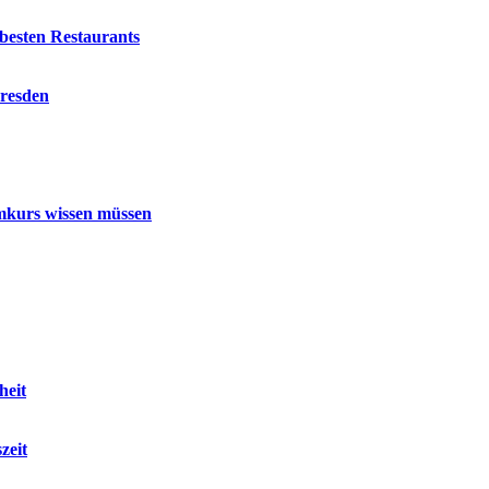
besten Restaurants
Dresden
mmkurs wissen müssen
heit
zeit