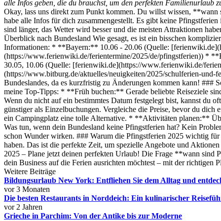
alle Infos geben, die du brauchst, um den perfekten Familienurlaub z
Okay, lass uns direkt zum Punkt kommen. Du willst wissen, **wann si
habe alle Infos für dich zusammengestellt. Es gibt keine Pfingstferie
sind länger, das Wetter wird besser und die meisten Attraktionen hab
Überblick nach Bundesland Wie gesagt, es ist ein bisschen kompliziert
Informationen: * **Bayern:** 10.06 - 20.06 (Quelle: [ferienwiki.de](h
(https://www.ferienwiki.de/ferientermine/2025/de/pfingstferien)) * *
30.05, 10.06 (Quelle: [ferienwiki.de](https://www.ferienwiki.de/ferie
(https://www.bitburg.de/aktuelles/neuigkeiten/2025/schulferien-und-f
Bundeslandes, da es kurzfristig zu Änderungen kommen kann! ### So p
meine Top-Tipps: * **Früh buchen:** Gerade beliebte Reiseziele sind 
Wenn du nicht auf ein bestimmtes Datum festgelegt bist, kannst du of
günstiger als Einzelbuchungen. Vergleiche die Preise, bevor du dich 
ein Campingplatz eine tolle Alternative. * **Aktivitäten planen:** 
Was tun, wenn dein Bundesland keine Pfingstferien hat? Kein Proble
schon Wunder wirken. ### Warum die Pfingstferien 2025 wichtig für de
haben. Das ist die perfekte Zeit, um spezielle Angebote und Aktionen
2025 – Plane jetzt deinen perfekten Urlaub! Die Frage **wann sind Pfi
dein Business auf die Ferien ausrichten möchtest – mit der richtigen P
Weitere Beiträge
Bildungsurlaub New York: Entfliehen Sie dem Alltag und entdeck
vor 3 Monaten
Die besten Restaurants in Norddeich: Ein kulinarischer Reisefüh
vor 2 Jahren
Grieche in Parchim: Von der Antike bis zur Moderne