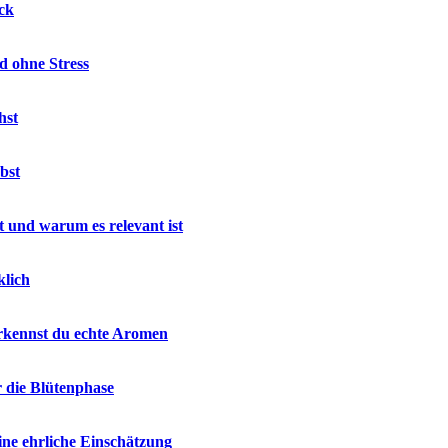
ck
d ohne Stress
hst
bst
 und warum es relevant ist
klich
rkennst du echte Aromen
r die Blütenphase
ne ehrliche Einschätzung