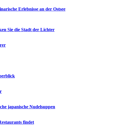
narische Erlebnisse an der Ostsee
en Sie die Stadt der Lichter
rer
berblick
r
ische japanische Nudelsuppen
estaurants findet