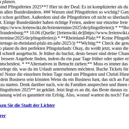
u planen.
nd Pfingstferien 2025**? Hier ist der Deal: Es ist komplizierter als d
n in allen Bundesländern. ### Warum sind Pfingstferien so wichtig? Ganz
en schon geöffnet. Außerdem sind die Pfingstferien oft nicht so überla
. Einige Bundesländer haben richtige Ferien, andere nur einzelne freie 
ttps://www.ferienwiki.de/ferientermine/2025/de/pfingstferien)) * **Ber
*Brandenburg:** 10.06 (Quelle: [ferienwiki.de](https://www.ferienwiki.
ntermine/2025/de/pfingstferien)) * **Rheinland-Pfalz:** Keine Pfingstfe
eiertage-in-rheinland-pfalz-im-jahr-2025/)) **Wichtig:** Check die ge
lanst du den perfekten Pfingsturlaub: Okay, du weißt jetzt, wann die 
schnell ausgebucht. Je früher du buchst, desto besser sind deine Chanc
t bessere Angebote finden, indem du ein paar Tage früher oder später r
entscheidest. * **Alternativen in Betracht ziehen:** Muss es immer das
Überlege dir, was du im Urlaub unternehmen möchtest. Buche Tickets fü
m! Nutze die einzelnen freien Tage rund um Pfingsten und Christi Him
in Business sein könnten Wenn du ein Business hast, das sich an Famil
 zu starten. Denk darüber nach, wie du Familien ansprechen und ihnen e
ngstferien 2025** ist geklärt. Jetzt liegt es an dir, das Beste daraus 
lanung wird es garantiert ein Erfolg. Also, worauf wartest du noch? Fan
en Sie die Stadt der Lichter
rer