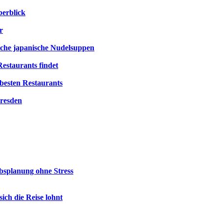
berblick
r
ische japanische Nudelsuppen
estaurants findet
besten Restaurants
Dresden
ubsplanung ohne Stress
ch die Reise lohnt