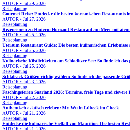
AUTOR • Jul 29, 2026
Reiseplanung
Gourmet Reise: Entdecke die besten koreanischen Restaurants 
AUTOR • Jul 27, 2026
Reiseplanung
Rezensionen zu Hinterm Horizont Restaurant am Meer mit atemb
AUTOR • Jul 25, 2026
Reiseplanung
Utersum Restaurant Guide: Die besten kulinarischen Erlebnisse 
AUTOR • Jul 25, 2026
Reiseplanung
Kulinarische Köstlichkeiten am Schladitzer See: So finde ich das
AUTOR • Jul 25, 2026
Reiseplanung
Schlafsack Größen richtig wählen: So finde ich die passende Gr
AUTOR • Jul 23, 2026
Reiseplanung
Faschingsferien Saarland 2026: Termine, freie Tage und clevere
AUTOR • Jul 22, 2026
Reiseplanung
Authentisch asiatisch erleben: Mr. Wu in Lübeck im Check
AUTOR • Jul 21, 2026
Reiseplanung
Entdecke die kulinarische Vielfalt von Mauritius: Die besten Re
AUTOR • Jul 21, 2026