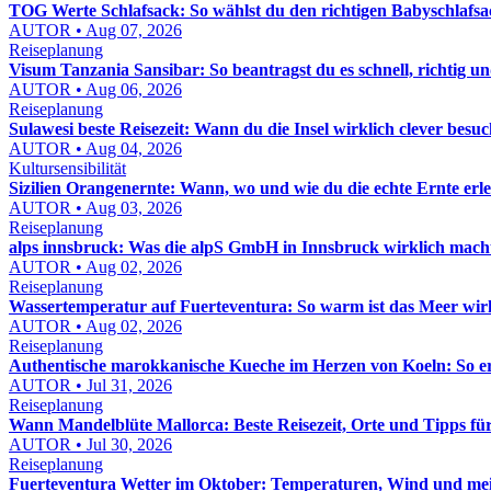
TOG Werte Schlafsack: So wählst du den richtigen Babyschlafsa
AUTOR • Aug 07, 2026
Reiseplanung
Visum Tanzania Sansibar: So beantragst du es schnell, richtig un
AUTOR • Aug 06, 2026
Reiseplanung
Sulawesi beste Reisezeit: Wann du die Insel wirklich clever besuc
AUTOR • Aug 04, 2026
Kultursensibilität
Sizilien Orangenernte: Wann, wo und wie du die echte Ernte erle
AUTOR • Aug 03, 2026
Reiseplanung
alps innsbruck: Was die alpS GmbH in Innsbruck wirklich macht
AUTOR • Aug 02, 2026
Reiseplanung
Wassertemperatur auf Fuerteventura: So warm ist das Meer wir
AUTOR • Aug 02, 2026
Reiseplanung
Authentische marokkanische Kueche im Herzen von Koeln: So e
AUTOR • Jul 31, 2026
Reiseplanung
Wann Mandelblüte Mallorca: Beste Reisezeit, Orte und Tipps fü
AUTOR • Jul 30, 2026
Reiseplanung
Fuerteventura Wetter im Oktober: Temperaturen, Wind und mei