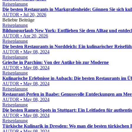
Reiseplanung
Die besten Restaurants in Markgrafenheide: Gönnen Sie sich kuli
AUTOR • Jul 20, 2026
Beliebte Beiträge
Reiseplanung
Bildungsurlaub New York: Entfliehen Sie dem Alltag und entdeck
AUTOR • Apr 20, 2026
Reiseplanung
Die besten Restaurants in Norddeich: Ein kulinarischer Reisefüh
AUTOR • May 08, 2024
Reiseplanung
Grieche in Parchim: Von der Antike bis zur Moderne
AUTOR • May 08, 2024
Reiseplanung
Kulinarische Erlebnisse in Aubach: Die besten Restaurants im Ü
AUTOR • May 08, 2024
Reiseplanung
Restaurant-Perlen in Baabe: Genussvolle Entdeckungen am Mee
AUTOR • May 08, 2024
Reiseplanung
Die besten Ramen-Spots in Stuttgart: Ein Leitfaden für authent
AUTOR • May 08, 2024
Reiseplanung
Türkische Kulinarik in Dresden: Wo man die besten türkischen R
AUTOR • May 08, 2024