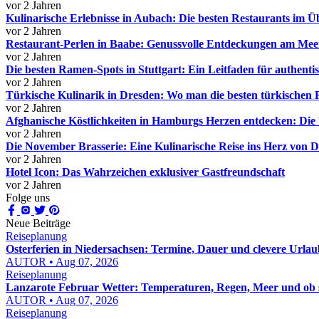
vor 2 Jahren
Kulinarische Erlebnisse in Aubach: Die besten Restaurants im Ü
vor 2 Jahren
Restaurant-Perlen in Baabe: Genussvolle Entdeckungen am Mee
vor 2 Jahren
Die besten Ramen-Spots in Stuttgart: Ein Leitfaden für authent
vor 2 Jahren
Türkische Kulinarik in Dresden: Wo man die besten türkischen R
vor 2 Jahren
Afghanische Köstlichkeiten in Hamburgs Herzen entdecken: Die 
vor 2 Jahren
Die November Brasserie: Eine Kulinarische Reise ins Herz von 
vor 2 Jahren
Hotel Icon: Das Wahrzeichen exklusiver Gastfreundschaft
vor 2 Jahren
Folge uns
Neue Beiträge
Reiseplanung
Osterferien in Niedersachsen: Termine, Dauer und clevere Urla
AUTOR • Aug 07, 2026
Reiseplanung
Lanzarote Februar Wetter: Temperaturen, Regen, Meer und ob si
AUTOR • Aug 07, 2026
Reiseplanung