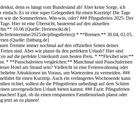
u denkst, denn es hängt vom Bundesland ab! Aber keine Sorge, ich
 einfach: Es ist eine super Gelegenheit für einen Kurztrip! Die Tage
ufen wie die Sommerferien. Win-win, oder? ### Pfingstferien 2025: Der
Tage. Hier ist eine Übersicht, basierend auf den aktuellen
lin:** 10.06 (Quelle: [ferienwiki.de]
de/ferientermine/2025/de/pfingstferien)) * **Bremen:** 30.04, 02.05,
rien (Quelle: [bitburg.de]
nauen Termine immer nochmal auf den offiziellen Seiten deines
Ferien sind. Aber wie planst du den perfekten Urlaub? Hier sind
en auf die perfekte Unterkunft zum besten Preis. * **Flexibel sein:**
eist. * **Pauschalreisen vergleichen:** Manchmal sind Pauschalreisen
 teure Hotel am Strand sein? Vielleicht ist eine Ferienwohnung oder
r beliebte Attraktionen im Voraus, um Wartezeiten zu vermeiden. ###
melfahrt für einen Kurztrip. Auch ein verlängertes Wochenende kann
ien richtet, solltest du die Pfingstferien unbedingt auf dem Schirm
inen unvergesslichen Urlaub bieten kannst. ### Fazit: Pfingstferien
zu machen! Egal, ob du einen entspannten Familienurlaub planst oder
g jetzt an zu planen!