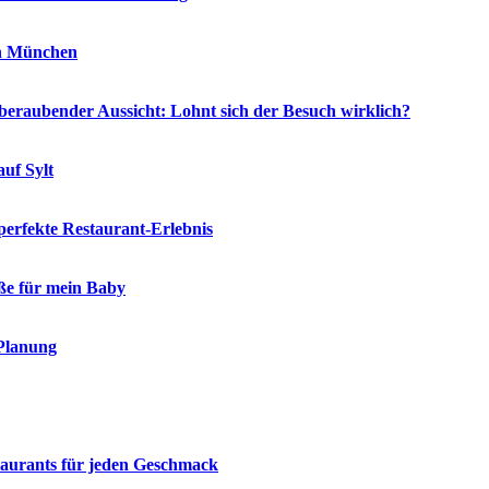
in München
eraubender Aussicht: Lohnt sich der Besuch wirklich?
auf Sylt
 perfekte Restaurant-Erlebnis
öße für mein Baby
 Planung
staurants für jeden Geschmack