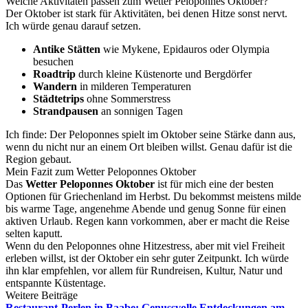
Welche Aktivitäten passen zum Wetter Peloponnes Oktober?
Der Oktober ist stark für Aktivitäten, bei denen Hitze sonst nervt.
Ich würde genau darauf setzen.
Antike Stätten
wie Mykene, Epidauros oder Olympia
besuchen
Roadtrip
durch kleine Küstenorte und Bergdörfer
Wandern
in milderen Temperaturen
Städtetrips
ohne Sommerstress
Strandpausen
an sonnigen Tagen
Ich finde: Der Peloponnes spielt im Oktober seine Stärke dann aus,
wenn du nicht nur an einem Ort bleiben willst. Genau dafür ist die
Region gebaut.
Mein Fazit zum Wetter Peloponnes Oktober
Das
Wetter Peloponnes Oktober
ist für mich eine der besten
Optionen für Griechenland im Herbst. Du bekommst meistens milde
bis warme Tage, angenehme Abende und genug Sonne für einen
aktiven Urlaub. Regen kann vorkommen, aber er macht die Reise
selten kaputt.
Wenn du den Peloponnes ohne Hitzestress, aber mit viel Freiheit
erleben willst, ist der Oktober ein sehr guter Zeitpunkt. Ich würde
ihn klar empfehlen, vor allem für Rundreisen, Kultur, Natur und
entspannte Küstentage.
Weitere Beiträge
Restaurant-Perlen in Baabe: Genussvolle Entdeckungen am