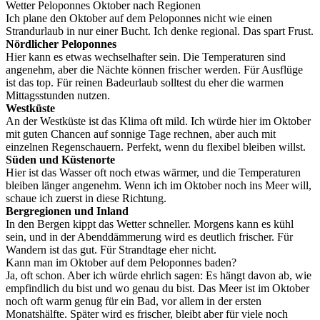
Wetter Peloponnes Oktober nach Regionen
Ich plane den Oktober auf dem Peloponnes nicht wie einen
Strandurlaub in nur einer Bucht. Ich denke regional. Das spart Frust.
Nördlicher Peloponnes
Hier kann es etwas wechselhafter sein. Die Temperaturen sind
angenehm, aber die Nächte können frischer werden. Für Ausflüge
ist das top. Für reinen Badeurlaub solltest du eher die warmen
Mittagsstunden nutzen.
Westküste
An der Westküste ist das Klima oft mild. Ich würde hier im Oktober
mit guten Chancen auf sonnige Tage rechnen, aber auch mit
einzelnen Regenschauern. Perfekt, wenn du flexibel bleiben willst.
Süden und Küstenorte
Hier ist das Wasser oft noch etwas wärmer, und die Temperaturen
bleiben länger angenehm. Wenn ich im Oktober noch ins Meer will,
schaue ich zuerst in diese Richtung.
Bergregionen und Inland
In den Bergen kippt das Wetter schneller. Morgens kann es kühl
sein, und in der Abenddämmerung wird es deutlich frischer. Für
Wandern ist das gut. Für Strandtage eher nicht.
Kann man im Oktober auf dem Peloponnes baden?
Ja, oft schon. Aber ich würde ehrlich sagen: Es hängt davon ab, wie
empfindlich du bist und wo genau du bist. Das Meer ist im Oktober
noch oft warm genug für ein Bad, vor allem in der ersten
Monatshälfte. Später wird es frischer, bleibt aber für viele noch