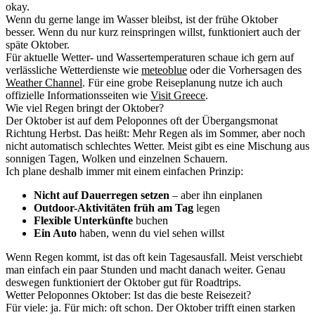
okay.
Wenn du gerne lange im Wasser bleibst, ist der frühe Oktober
besser. Wenn du nur kurz reinspringen willst, funktioniert auch der
späte Oktober.
Für aktuelle Wetter- und Wassertemperaturen schaue ich gern auf
verlässliche Wetterdienste wie
meteoblue
oder die Vorhersagen des
Weather Channel
. Für eine grobe Reiseplanung nutze ich auch
offizielle Informationsseiten wie
Visit Greece
.
Wie viel Regen bringt der Oktober?
Der Oktober ist auf dem Peloponnes oft der Übergangsmonat
Richtung Herbst. Das heißt: Mehr Regen als im Sommer, aber noch
nicht automatisch schlechtes Wetter. Meist gibt es eine Mischung aus
sonnigen Tagen, Wolken und einzelnen Schauern.
Ich plane deshalb immer mit einem einfachen Prinzip:
Nicht auf Dauerregen setzen
– aber ihn einplanen
Outdoor-Aktivitäten früh am Tag
legen
Flexible Unterkünfte
buchen
Ein Auto
haben, wenn du viel sehen willst
Wenn Regen kommt, ist das oft kein Tagesausfall. Meist verschiebt
man einfach ein paar Stunden und macht danach weiter. Genau
deswegen funktioniert der Oktober gut für Roadtrips.
Wetter Peloponnes Oktober: Ist das die beste Reisezeit?
Für viele: ja. Für mich: oft schon. Der Oktober trifft einen starken