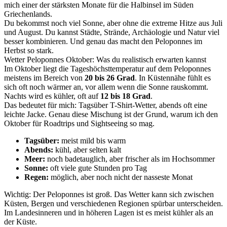
mich einer der stärksten Monate für die Halbinsel im Süden
Griechenlands.
Du bekommst noch viel Sonne, aber ohne die extreme Hitze aus Juli
und August. Du kannst Städte, Strände, Archäologie und Natur viel
besser kombinieren. Und genau das macht den Peloponnes im
Herbst so stark.
Wetter Peloponnes Oktober: Was du realistisch erwarten kannst
Im Oktober liegt die Tageshöchsttemperatur auf dem Peloponnes
meistens im Bereich von
20 bis 26 Grad
. In Küstennähe fühlt es
sich oft noch wärmer an, vor allem wenn die Sonne rauskommt.
Nachts wird es kühler, oft auf
12 bis 18 Grad
.
Das bedeutet für mich: Tagsüber T-Shirt-Wetter, abends oft eine
leichte Jacke. Genau diese Mischung ist der Grund, warum ich den
Oktober für Roadtrips und Sightseeing so mag.
Tagsüber:
meist mild bis warm
Abends:
kühl, aber selten kalt
Meer:
noch badetauglich, aber frischer als im Hochsommer
Sonne:
oft viele gute Stunden pro Tag
Regen:
möglich, aber noch nicht der nasseste Monat
Wichtig: Der Peloponnes ist groß. Das Wetter kann sich zwischen
Küsten, Bergen und verschiedenen Regionen spürbar unterscheiden.
Im Landesinneren und in höheren Lagen ist es meist kühler als an
der Küste.