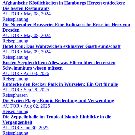
Afghanische Köstlichkeiten in Hamburgs Herzen entdecken:
Die besten Restaurants
AUTOR • May 08, 2024
Reiseplanung
Die November Brasserie: Eine Kulinarische Reise ins Herz von
Dresden
AUTOR • May 08, 2024
Reiseplanung
Hotel Icon: Das Wahrzeichen exklusiver Gastfreundschaft
AUTOR • May 09, 2024
Reiseplanung
Kosten Seepferdchen: Alles, was Eltern über den ersten
Schwimmkurs wissen müssen
AUTOR • Apr 03, 2026
Reiseplanung
Entdecke den Recker Park in Würselen: Ein Ort für alle
AUTOR • Sep 28, 2025
Reisephrasen
Die Syrien Flagge Emoji: Bedeutung und Verwendung
AUTOR • Aug 02, 2025
Reiseplanung
Die Zeppelinhalle im Tropical Island: Einblicke in die
Vergangenheit
AUTOR • Jun 30, 2025
Reiseplanung