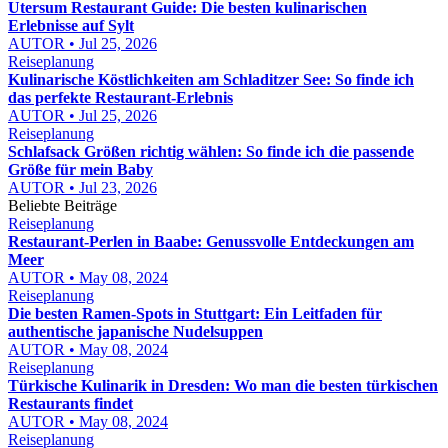
Utersum Restaurant Guide: Die besten kulinarischen
Erlebnisse auf Sylt
AUTOR • Jul 25, 2026
Reiseplanung
Kulinarische Köstlichkeiten am Schladitzer See: So finde ich
das perfekte Restaurant-Erlebnis
AUTOR • Jul 25, 2026
Reiseplanung
Schlafsack Größen richtig wählen: So finde ich die passende
Größe für mein Baby
AUTOR • Jul 23, 2026
Beliebte Beiträge
Reiseplanung
Restaurant-Perlen in Baabe: Genussvolle Entdeckungen am
Meer
AUTOR • May 08, 2024
Reiseplanung
Die besten Ramen-Spots in Stuttgart: Ein Leitfaden für
authentische japanische Nudelsuppen
AUTOR • May 08, 2024
Reiseplanung
Türkische Kulinarik in Dresden: Wo man die besten türkischen
Restaurants findet
AUTOR • May 08, 2024
Reiseplanung