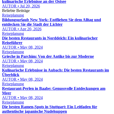
kulinarische Erlebnisse an der Ostsee
AUTOR • Jul 20, 2026
Beliebte Beiträge
Reiseplanung
Bildungsurlaub New York: Entfliehen Sie dem Alltag und
entdecken Sie die Stadt der Lichter
AUTOR • Apr 20, 2026
Reiseplanung
Die besten Restaurants in Norddeich: Ein kulinarischer
Reiseführer
AUTOR • May 08, 2024
Reiseplanung
Grieche in Parchim: Von der Antike bis zur Moderne
AUTOR • May 08, 2024
Reiseplanung
Kulinarische Erlebnisse in Aubach: Die besten Restaurants im
Überblick
AUTOR • May 08, 2024
Reiseplanung
Restaurant-Perlen in Baabe: Genussvolle Entdeckungen am
Meer
AUTOR • May 08, 2024
Reiseplanung
Die besten Ramen-Spots in Stuttgart: Ein Leitfaden für
authentische japanische Nudelsuppen