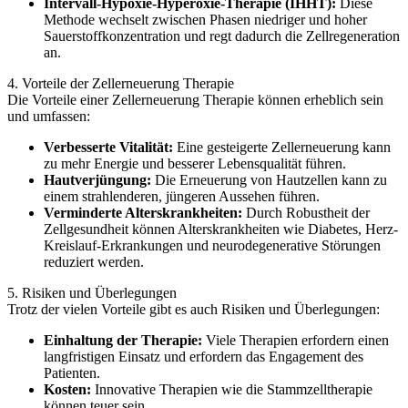
Intervall-Hypoxie-Hyperoxie-Therapie (IHHT):
Diese
Methode wechselt zwischen Phasen niedriger und hoher
Sauerstoffkonzentration und regt dadurch die Zellregeneration
an.
4. Vorteile der Zellerneuerung Therapie
Die Vorteile einer Zellerneuerung Therapie können erheblich sein
und umfassen:
Verbesserte Vitalität:
Eine gesteigerte Zellerneuerung kann
zu mehr Energie und besserer Lebensqualität führen.
Hautverjüngung:
Die Erneuerung von Hautzellen kann zu
einem strahlenderen, jüngeren Aussehen führen.
Verminderte Alterskrankheiten:
Durch Robustheit der
Zellgesundheit können Alterskrankheiten wie Diabetes, Herz-
Kreislauf-Erkrankungen und neurodegenerative Störungen
reduziert werden.
5. Risiken und Überlegungen
Trotz der vielen Vorteile gibt es auch Risiken und Überlegungen:
Einhaltung der Therapie:
Viele Therapien erfordern einen
langfristigen Einsatz und erfordern das Engagement des
Patienten.
Kosten:
Innovative Therapien wie die Stammzelltherapie
können teuer sein.