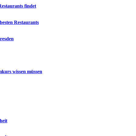
estaurants findet
besten Restaurants
Dresden
mmkurs wissen müssen
heit