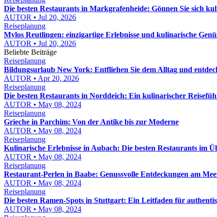
Die besten Restaurants in Markgrafenheide: Gönnen Sie sich kuli
AUTOR • Jul 20, 2026
Reiseplanung
Mylos Reutlingen: einzigartige Erlebnisse und kulinarische Gen
AUTOR • Jul 20, 2026
Beliebte Beiträge
Reiseplanung
Bildungsurlaub New York: Entfliehen Sie dem Alltag und entdeck
AUTOR • Apr 20, 2026
Reiseplanung
Die besten Restaurants in Norddeich: Ein kulinarischer Reisefüh
AUTOR • May 08, 2024
Reiseplanung
Grieche in Parchim: Von der Antike bis zur Moderne
AUTOR • May 08, 2024
Reiseplanung
Kulinarische Erlebnisse in Aubach: Die besten Restaurants im Ü
AUTOR • May 08, 2024
Reiseplanung
Restaurant-Perlen in Baabe: Genussvolle Entdeckungen am Mee
AUTOR • May 08, 2024
Reiseplanung
Die besten Ramen-Spots in Stuttgart: Ein Leitfaden für authent
AUTOR • May 08, 2024