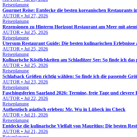
Reiseplanung
Gourmet Reise: Entdecke die besten koreanischen Restaurants 
AUTOR • Jul 27, 2026
Reiseplanung
Rezensionen zu Hinterm Horizont Restaurant am Meer mit atemb
AUTOR • Jul 25, 2026
Reiseplanung
Utersum Restaurant Guide: Die besten kulinarischen Erlebnisse 
AUTOR • Jul 25, 2026
Reiseplanung
Kulinarische Köstlichkeiten am Schladitzer See: So finde ich das
AUTOR • Jul 25, 2026
Reiseplanung
Schlafsack Größen richtig wählen: So finde ich die passende Gr
AUTOR • Jul 23, 2026
Reiseplanung
Faschingsferien Saarland 2026: Termine, freie Tage und clevere
AUTOR • Jul 22, 2026
Reiseplanung
Authentisch asiatisch erleben: Mr. Wu in Lübeck im Check
AUTOR • Jul 21, 2026
Reiseplanung
Entdecke die kulinarische Vielfalt von Mauritius: Die besten Re
AUTOR • Jul 21, 2026
Reiseplanung