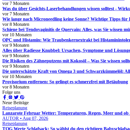
vor 7 Monaten
Was du über Gesichts-Laserbehandlungen wissen solltest - Wir
vor 7 Monaten
Wie lange nach Microneedling keine Sonne? Wichtige Tipps für 
vor 8 Monaten
Schiene bei Tendovaginitis de Quervain: Alles, was Sie wissen m
vor 10 Monaten
OPC und Histamin: Wie Traubenkernextrakt bei Histaminintole
vor 9 Monaten
Alles über Radiesse Knubbel: Ursachen, Symptome und Lösung
vor 9 Monaten
Die Risiken des Zähneputzens mit Kokosöl – Was Sie wissen sollt
vor 9 Monaten
Die unterschätzte Kraft von Omega 3 und Schwarzkümmelöl: All
vor 10 Monaten
Provisorium entfernen: So gelingt es schmerzfrei mit Betäubung
vor 8 Monaten
Folge uns
Neue Beiträge
Reiseplanung
Lanzarote Februar Wetter: Temperaturen, Regen, Meer und ob si
AUTOR • Aug 07, 2026
Reiseplanung
TOG Werte Schlafsack: So wählst du den richtigen Babyschlafsa