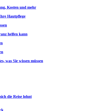
kung, Kosten und mehr
Ihre Hautpflege
üssen
ranz helfen kann
en
en
es, was Sie wissen müssen
ch die Reise lohnt
ck