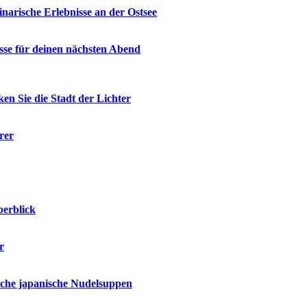
narische Erlebnisse an der Ostsee
üsse für deinen nächsten Abend
en Sie die Stadt der Lichter
rer
berblick
r
ische japanische Nudelsuppen