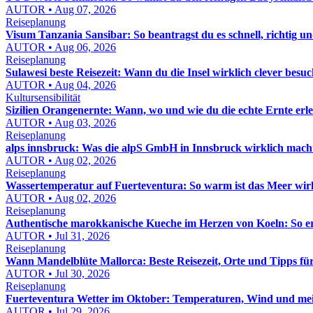
AUTOR • Aug 07, 2026
Reiseplanung
Visum Tanzania Sansibar: So beantragst du es schnell, richtig un
AUTOR • Aug 06, 2026
Reiseplanung
Sulawesi beste Reisezeit: Wann du die Insel wirklich clever besuc
AUTOR • Aug 04, 2026
Kultursensibilität
Sizilien Orangenernte: Wann, wo und wie du die echte Ernte erle
AUTOR • Aug 03, 2026
Reiseplanung
alps innsbruck: Was die alpS GmbH in Innsbruck wirklich macht
AUTOR • Aug 02, 2026
Reiseplanung
Wassertemperatur auf Fuerteventura: So warm ist das Meer wir
AUTOR • Aug 02, 2026
Reiseplanung
Authentische marokkanische Kueche im Herzen von Koeln: So e
AUTOR • Jul 31, 2026
Reiseplanung
Wann Mandelblüte Mallorca: Beste Reisezeit, Orte und Tipps fü
AUTOR • Jul 30, 2026
Reiseplanung
Fuerteventura Wetter im Oktober: Temperaturen, Wind und mei
AUTOR • Jul 29, 2026