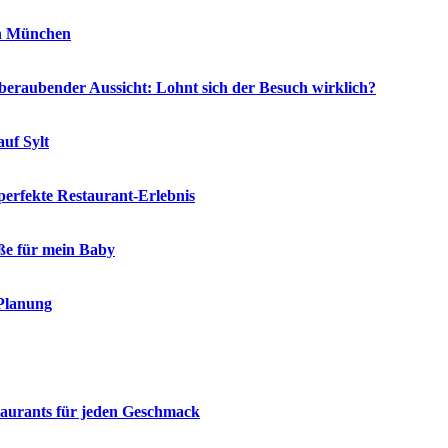
in München
eraubender Aussicht: Lohnt sich der Besuch wirklich?
auf Sylt
 perfekte Restaurant-Erlebnis
öße für mein Baby
 Planung
staurants für jeden Geschmack