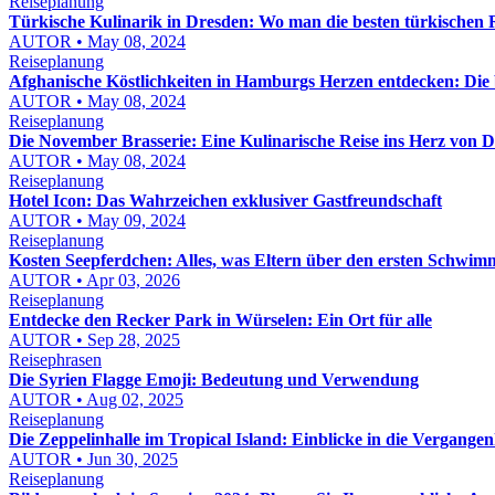
Reiseplanung
Türkische Kulinarik in Dresden: Wo man die besten türkischen R
AUTOR • May 08, 2024
Reiseplanung
Afghanische Köstlichkeiten in Hamburgs Herzen entdecken: Die 
AUTOR • May 08, 2024
Reiseplanung
Die November Brasserie: Eine Kulinarische Reise ins Herz von 
AUTOR • May 08, 2024
Reiseplanung
Hotel Icon: Das Wahrzeichen exklusiver Gastfreundschaft
AUTOR • May 09, 2024
Reiseplanung
Kosten Seepferdchen: Alles, was Eltern über den ersten Schwi
AUTOR • Apr 03, 2026
Reiseplanung
Entdecke den Recker Park in Würselen: Ein Ort für alle
AUTOR • Sep 28, 2025
Reisephrasen
Die Syrien Flagge Emoji: Bedeutung und Verwendung
AUTOR • Aug 02, 2025
Reiseplanung
Die Zeppelinhalle im Tropical Island: Einblicke in die Vergangen
AUTOR • Jun 30, 2025
Reiseplanung