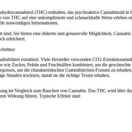
hydrocannabinol (THC) enthalten, das psychoaktive Cannabinoid in Can
en von THC auf eine unkomplizierte und schmackhafte Weise erleben
alle notwendigen Informationen.
t sind. Sie bieten eine diskrete und genussvolle Möglichkeit, Canna
ch erleichtert.
hritten:
sblüten extrahiert. Viele Hersteller verwenden CO2-Extraktionsmetho
 wie Zucker, Pektin und Fruchtsäften kombiniert, um die gewünschte
gegossen, um die charakteristischen Gummibärchen-Formen zu erhalten
Stunden trocknen, damit sie die richtige Textur erhalten.
ng im Vergleich zum Rauchen von Cannabis. Das THC wird über das 
eren Wirkung führen. Typische Effekte sind: