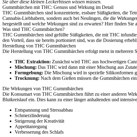
Sie über diese kleinen Leckerbissen wissen müssen.
Gummibärchen mit THC: Genuss und Wirkung im Detail
THC Gummibärchen sind konzentrierte, essbare Süßigkeiten, die Tetra
Cannabis-Liebhabern, sondern auch bei Neulingen, die die Wirkung
hergestellt und welche Wirkungen sind zu erwarten? Hier finden Sie 
Was sind THC Gummibärchen?
THC Gummibärchen sind gefüllte Süßigkeiten, die mit THC infundier
den Vorteil, dass sie bereits portioniert sind, was die Dosierung erhebli
Herstellung von THC Gummibärchen
Die Herstellung von THC Gummibärchen erfolgt meist in mehreren Sc
THC Extraktion:
Zunächst wird THC aus hochwertigen Cannabi
Mischung:
Das THC wird dann mit einer Mischung aus Zutaten
Formgebung:
Die Mischung wird in spezielle Silikonformen 
Trocknung:
Nach dem Gießen müssen die Gummibärchen einige 
Die Wirkungen von THC Gummibärchen
Die Konsumart von THC Gummibärchen führt zu einer anderen Wirku
Blutkreislauf ein. Dies kann zu einer länger anhaltenden und intensiv
Entspannung und Stressabbau
Schmerzlinderung
Steigerung der Kreativität
Appetitanregung
Verbesserung des Schlafs