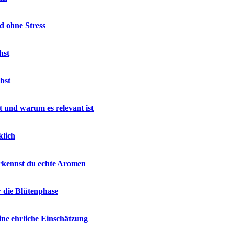
d ohne Stress
hst
bst
 und warum es relevant ist
klich
rkennst du echte Aromen
r die Blütenphase
ne ehrliche Einschätzung