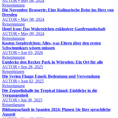
AUTOR • May 08, 2024
Reiseplanung
Die November Brasserie: Eine Kulinarische Reise ins Herz von
Dresden
AUTOR • May 08, 2024
Reiseplanung
Hotel Icon: Das Wahrzeichen exklusiver Gastfreundschaft
AUTOR • May 09, 2024
Reiseplanung
Kosten Seepferdchen: Alles, was Eltern über den ersten
Schwimmkurs wissen müssen
AUTOR • Apr 03, 2026
Reiseplanung
Entdecke den Recker Park in Würselen: Ein Ort für alle
AUTOR • Sep 28, 2025
Reisephrasen
Die Syrien Flagge Emoji: Bedeutung und Verwendung
AUTOR • Aug 02, 2025
Reiseplanung
Die Zeppelinhalle im Tropical Island: Einblicke in die
Vergangenheit
AUTOR • Jun 30, 2025
Reiseplanung
Bildungsurlaub in Spanien 2024: Planen Sie Ihre sprachliche
Auszeit