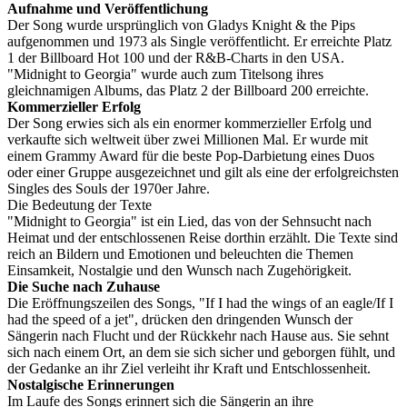
Aufnahme und Veröffentlichung
Der Song wurde ursprünglich von Gladys Knight & the Pips
aufgenommen und 1973 als Single veröffentlicht. Er erreichte Platz
1 der Billboard Hot 100 und der R&B-Charts in den USA.
"Midnight to Georgia" wurde auch zum Titelsong ihres
gleichnamigen Albums, das Platz 2 der Billboard 200 erreichte.
Kommerzieller Erfolg
Der Song erwies sich als ein enormer kommerzieller Erfolg und
verkaufte sich weltweit über zwei Millionen Mal. Er wurde mit
einem Grammy Award für die beste Pop-Darbietung eines Duos
oder einer Gruppe ausgezeichnet und gilt als eine der erfolgreichsten
Singles des Souls der 1970er Jahre.
Die Bedeutung der Texte
"Midnight to Georgia" ist ein Lied, das von der Sehnsucht nach
Heimat und der entschlossenen Reise dorthin erzählt. Die Texte sind
reich an Bildern und Emotionen und beleuchten die Themen
Einsamkeit, Nostalgie und den Wunsch nach Zugehörigkeit.
Die Suche nach Zuhause
Die Eröffnungszeilen des Songs, "If I had the wings of an eagle/If I
had the speed of a jet", drücken den dringenden Wunsch der
Sängerin nach Flucht und der Rückkehr nach Hause aus. Sie sehnt
sich nach einem Ort, an dem sie sich sicher und geborgen fühlt, und
der Gedanke an ihr Ziel verleiht ihr Kraft und Entschlossenheit.
Nostalgische Erinnerungen
Im Laufe des Songs erinnert sich die Sängerin an ihre