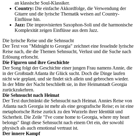
an klassische Soul-Klassiker.
Country:
Die einfache Akkordfolge, die Verwendung der
Gitarre und die lyrische Thematik weisen auf Country-
Einflüsse hin.
Jazz:
Die improvisierten Saxophon-Soli und die harmonische
Komplexität zeigen Einflüsse aus dem Jazz.
Die lyrische Reise und die Sehnsucht
Der Text von "Midnight to Georgia" zeichnet eine fesselnde lyrische
Reise nach, die die Themen Sehnsucht, Verlust und die Suche nach
Erlösung erforscht.
Die Figuren und ihre Geschichte
Der Song folgt der Geschichte einer jungen Frau namens Annie, die
in der Großstadt Atlanta ihr Glück sucht. Doch die Dinge laufen
nicht wie geplant, und sie findet sich allein und gebrochen wieder.
In der Mitte der Nacht beschließt sie, in ihre Heimatstadt Georgia
zurückzukehren.
Die Sehnsucht nach Heimat
Der Text durchtränkt die Sehnsucht nach Heimat. Annies Reise von
Atlanta nach Georgia ist mehr als eine geografische Reise; es ist eine
metaphorische Reise zurück zu den Wurzeln ihrer Identität und
Sicherheit. Die Zeile "I've come home to Georgia, where my heart
belongs" fängt diese Sehnsucht nach einem Ort ein, der sowohl
physisch als auch emotional vertraut ist.
Der innere Kampf