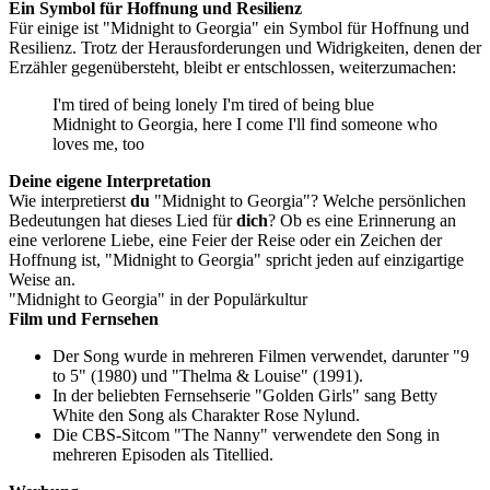
Ein Symbol für Hoffnung und Resilienz
Für einige ist "Midnight to Georgia" ein Symbol für Hoffnung und
Resilienz. Trotz der Herausforderungen und Widrigkeiten, denen der
Erzähler gegenübersteht, bleibt er entschlossen, weiterzumachen:
I'm tired of being lonely I'm tired of being blue
Midnight to Georgia, here I come I'll find someone who
loves me, too
Deine eigene Interpretation
Wie interpretierst
du
"Midnight to Georgia"? Welche persönlichen
Bedeutungen hat dieses Lied für
dich
? Ob es eine Erinnerung an
eine verlorene Liebe, eine Feier der Reise oder ein Zeichen der
Hoffnung ist, "Midnight to Georgia" spricht jeden auf einzigartige
Weise an.
"Midnight to Georgia" in der Populärkultur
Film und Fernsehen
Der Song wurde in mehreren Filmen verwendet, darunter "9
to 5" (1980) und "Thelma & Louise" (1991).
In der beliebten Fernsehserie "Golden Girls" sang Betty
White den Song als Charakter Rose Nylund.
Die CBS-Sitcom "The Nanny" verwendete den Song in
mehreren Episoden als Titellied.