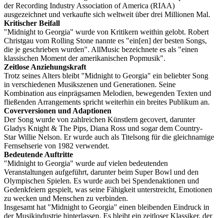
der Recording Industry Association of America (RIAA)
ausgezeichnet und verkaufte sich weltweit über drei Millionen Mal.
Kritischer Beifall
"Midnight to Georgia" wurde von Kritikern weithin gelobt. Robert
Christgau vom Rolling Stone nannte es "ein[en] der besten Songs,
die je geschrieben wurden". AllMusic bezeichnete es als "einen
klassischen Moment der amerikanischen Popmusik".
Zeitlose Anziehungskraft
Trotz seines Alters bleibt "Midnight to Georgia" ein beliebter Song
in verschiedenen Musikszenen und Generationen. Seine
Kombination aus einprägsamen Melodien, bewegenden Texten und
fließenden Arrangements spricht weiterhin ein breites Publikum an.
Coverversionen und Adaptionen
Der Song wurde von zahlreichen Künstlern gecovert, darunter
Gladys Knight & The Pips, Diana Ross und sogar dem Country-
Star Willie Nelson. Er wurde auch als Titelsong für die gleichnamige
Fernsehserie von 1982 verwendet.
Bedeutende Auftritte
"Midnight to Georgia" wurde auf vielen bedeutenden
Veranstaltungen aufgeführt, darunter beim Super Bowl und den
Olympischen Spielen. Es wurde auch bei Spendenaktionen und
Gedenkfeiern gespielt, was seine Fähigkeit unterstreicht, Emotionen
zu wecken und Menschen zu verbinden.
Insgesamt hat "Midnight to Georgia" einen bleibenden Eindruck in
der Musikindustrie hinterlassen. Es bleibt ein zeitloser Klassiker, der