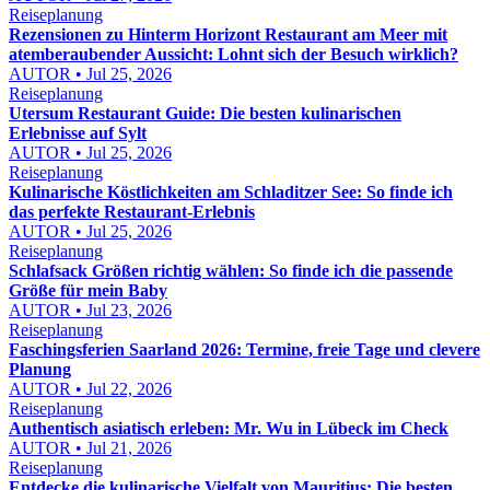
Reiseplanung
Rezensionen zu Hinterm Horizont Restaurant am Meer mit
atemberaubender Aussicht: Lohnt sich der Besuch wirklich?
AUTOR • Jul 25, 2026
Reiseplanung
Utersum Restaurant Guide: Die besten kulinarischen
Erlebnisse auf Sylt
AUTOR • Jul 25, 2026
Reiseplanung
Kulinarische Köstlichkeiten am Schladitzer See: So finde ich
das perfekte Restaurant-Erlebnis
AUTOR • Jul 25, 2026
Reiseplanung
Schlafsack Größen richtig wählen: So finde ich die passende
Größe für mein Baby
AUTOR • Jul 23, 2026
Reiseplanung
Faschingsferien Saarland 2026: Termine, freie Tage und clevere
Planung
AUTOR • Jul 22, 2026
Reiseplanung
Authentisch asiatisch erleben: Mr. Wu in Lübeck im Check
AUTOR • Jul 21, 2026
Reiseplanung
Entdecke die kulinarische Vielfalt von Mauritius: Die besten