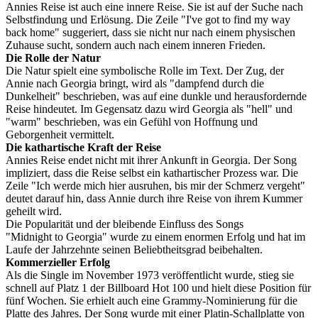
Annies Reise ist auch eine innere Reise. Sie ist auf der Suche nach
Selbstfindung und Erlösung. Die Zeile "I've got to find my way
back home" suggeriert, dass sie nicht nur nach einem physischen
Zuhause sucht, sondern auch nach einem inneren Frieden.
Die Rolle der Natur
Die Natur spielt eine symbolische Rolle im Text. Der Zug, der
Annie nach Georgia bringt, wird als "dampfend durch die
Dunkelheit" beschrieben, was auf eine dunkle und herausfordernde
Reise hindeutet. Im Gegensatz dazu wird Georgia als "hell" und
"warm" beschrieben, was ein Gefühl von Hoffnung und
Geborgenheit vermittelt.
Die kathartische Kraft der Reise
Annies Reise endet nicht mit ihrer Ankunft in Georgia. Der Song
impliziert, dass die Reise selbst ein kathartischer Prozess war. Die
Zeile "Ich werde mich hier ausruhen, bis mir der Schmerz vergeht"
deutet darauf hin, dass Annie durch ihre Reise von ihrem Kummer
geheilt wird.
Die Popularität und der bleibende Einfluss des Songs
"Midnight to Georgia" wurde zu einem enormen Erfolg und hat im
Laufe der Jahrzehnte seinen Beliebtheitsgrad beibehalten.
Kommerzieller Erfolg
Als die Single im November 1973 veröffentlicht wurde, stieg sie
schnell auf Platz 1 der Billboard Hot 100 und hielt diese Position für
fünf Wochen. Sie erhielt auch eine Grammy-Nominierung für die
Platte des Jahres. Der Song wurde mit einer Platin-Schallplatte von