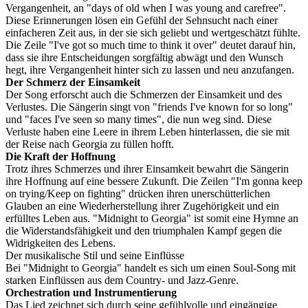
Vergangenheit, an "days of old when I was young and carefree".
Diese Erinnerungen lösen ein Gefühl der Sehnsucht nach einer
einfacheren Zeit aus, in der sie sich geliebt und wertgeschätzt fühlte.
Die Zeile "I've got so much time to think it over" deutet darauf hin,
dass sie ihre Entscheidungen sorgfältig abwägt und den Wunsch
hegt, ihre Vergangenheit hinter sich zu lassen und neu anzufangen.
Der Schmerz der Einsamkeit
Der Song erforscht auch die Schmerzen der Einsamkeit und des
Verlustes. Die Sängerin singt von "friends I've known for so long"
und "faces I've seen so many times", die nun weg sind. Diese
Verluste haben eine Leere in ihrem Leben hinterlassen, die sie mit
der Reise nach Georgia zu füllen hofft.
Die Kraft der Hoffnung
Trotz ihres Schmerzes und ihrer Einsamkeit bewahrt die Sängerin
ihre Hoffnung auf eine bessere Zukunft. Die Zeilen "I'm gonna keep
on trying/Keep on fighting" drücken ihren unerschütterlichen
Glauben an eine Wiederherstellung ihrer Zugehörigkeit und ein
erfülltes Leben aus. "Midnight to Georgia" ist somit eine Hymne an
die Widerstandsfähigkeit und den triumphalen Kampf gegen die
Widrigkeiten des Lebens.
Der musikalische Stil und seine Einflüsse
Bei "Midnight to Georgia" handelt es sich um einen Soul-Song mit
starken Einflüssen aus dem Country- und Jazz-Genre.
Orchestration und Instrumentierung
Das Lied zeichnet sich durch seine gefühlvolle und eingängige