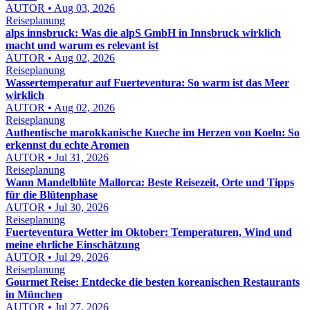
AUTOR • Aug 03, 2026
Reiseplanung
alps innsbruck: Was die alpS GmbH in Innsbruck wirklich
macht und warum es relevant ist
AUTOR • Aug 02, 2026
Reiseplanung
Wassertemperatur auf Fuerteventura: So warm ist das Meer
wirklich
AUTOR • Aug 02, 2026
Reiseplanung
Authentische marokkanische Kueche im Herzen von Koeln: So
erkennst du echte Aromen
AUTOR • Jul 31, 2026
Reiseplanung
Wann Mandelblüte Mallorca: Beste Reisezeit, Orte und Tipps
für die Blütenphase
AUTOR • Jul 30, 2026
Reiseplanung
Fuerteventura Wetter im Oktober: Temperaturen, Wind und
meine ehrliche Einschätzung
AUTOR • Jul 29, 2026
Reiseplanung
Gourmet Reise: Entdecke die besten koreanischen Restaurants
in München
AUTOR • Jul 27, 2026