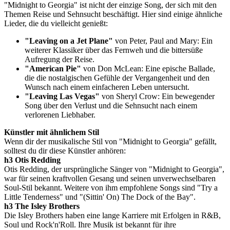
"Midnight to Georgia" ist nicht der einzige Song, der sich mit den
Themen Reise und Sehnsucht beschäftigt. Hier sind einige ähnliche
Lieder, die du vielleicht genießt:
"Leaving on a Jet Plane"
von Peter, Paul and Mary: Ein
weiterer Klassiker über das Fernweh und die bittersüße
Aufregung der Reise.
"American Pie"
von Don McLean: Eine epische Ballade,
die die nostalgischen Gefühle der Vergangenheit und den
Wunsch nach einem einfacheren Leben untersucht.
"Leaving Las Vegas"
von Sheryl Crow: Ein bewegender
Song über den Verlust und die Sehnsucht nach einem
verlorenen Liebhaber.
Künstler mit ähnlichem Stil
Wenn dir der musikalische Stil von "Midnight to Georgia" gefällt,
solltest du dir diese Künstler anhören:
h3 Otis Redding
Otis Redding, der ursprüngliche Sänger von "Midnight to Georgia",
war für seinen kraftvollen Gesang und seinen unverwechselbaren
Soul-Stil bekannt. Weitere von ihm empfohlene Songs sind "Try a
Little Tenderness" und "(Sittin' On) The Dock of the Bay".
h3 The Isley Brothers
Die Isley Brothers haben eine lange Karriere mit Erfolgen in R&B,
Soul und Rock'n'Roll. Ihre Musik ist bekannt für ihre