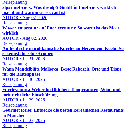
Reiseplanung
alps innsbruck: Was die alpS GmbH in Innsbruck wirklich
macht und warum es relevant ist
AUTOR • Aug 02, 2026
Reiseplanung
Wassertemperatur auf Fuerteventura: So warm ist das Meer
wirklich
AUTOR • Aug 02, 2026
Reiseplanung
Authentische marokkanische Kueche im Herzen von Koeln: So
erkennst du echte Aromen
AUTOR • Jul 31, 2026
Reiseplanung
Wann Mandelblüte Mallorca: Beste Reisezeit, Orte und Tipps
für die Blütenphase
AUTOR • Jul 30, 2026
Reiseplanung
Fuerteventura Wetter im Oktober: Temperaturen, Wind und
meine ehrliche Einschätzung
AUTOR • Jul 29, 2026
Reiseplanung
Gourmet Reise: Entdecke die besten koreanischen Restaurants
in München
AUTOR • Jul 27, 2026
Reiseplanung