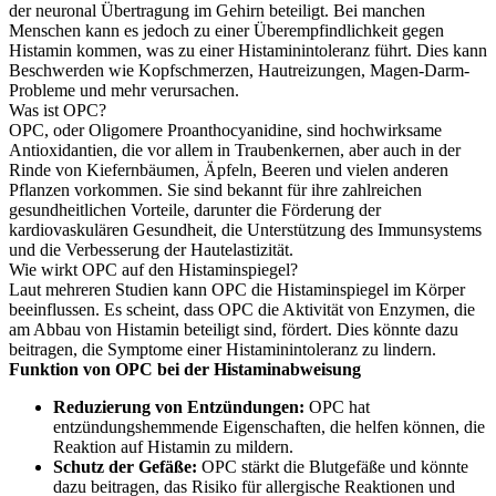
der neuronal Übertragung im Gehirn beteiligt. Bei manchen
Menschen kann es jedoch zu einer Überempfindlichkeit gegen
Histamin kommen, was zu einer Histaminintoleranz führt. Dies kann
Beschwerden wie Kopfschmerzen, Hautreizungen, Magen-Darm-
Probleme und mehr verursachen.
Was ist OPC?
OPC, oder Oligomere Proanthocyanidine, sind hochwirksame
Antioxidantien, die vor allem in Traubenkernen, aber auch in der
Rinde von Kiefernbäumen, Äpfeln, Beeren und vielen anderen
Pflanzen vorkommen. Sie sind bekannt für ihre zahlreichen
gesundheitlichen Vorteile, darunter die Förderung der
kardiovaskulären Gesundheit, die Unterstützung des Immunsystems
und die Verbesserung der Hautelastizität.
Wie wirkt OPC auf den Histaminspiegel?
Laut mehreren Studien kann OPC die Histaminspiegel im Körper
beeinflussen. Es scheint, dass OPC die Aktivität von Enzymen, die
am Abbau von Histamin beteiligt sind, fördert. Dies könnte dazu
beitragen, die Symptome einer Histaminintoleranz zu lindern.
Funktion von OPC bei der Histaminabweisung
Reduzierung von Entzündungen:
OPC hat
entzündungshemmende Eigenschaften, die helfen können, die
Reaktion auf Histamin zu mildern.
Schutz der Gefäße:
OPC stärkt die Blutgefäße und könnte
dazu beitragen, das Risiko für allergische Reaktionen und