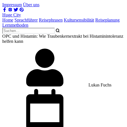
Impressum
Über uns
Huge City
Home
Sprachführer
Reisephrasen
Kultursensibilität
Reiseplanung
Lernmethoden
OPC und Histamin: Wie Traubenkernextrakt bei Histaminintoleranz
helfen kann
Lukas Fuchs