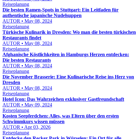
Reiseplanung
Die besten Ramen-Spots in Stuttgart: Ein Leitfaden für
authentische japanische Nudelsuppen
AUTOR • May 08, 2024
Reiseplanung
Türkische Kulinarik in Dresden: Wo man die besten türkischen
Restaurants findet
AUTOR • May 08, 2024
Reiseplanung
Afghanische Köstlichkeiten in Hamburgs Herzen entdecken:
Die besten Restaurants
AUTOR • May 08, 2024
Reiseplanung
Die November Brasserie: Eine Kulinarische Reise ins Herz von
Dresden
AUTOR • May 08, 2024
Reiseplanung
Hotel Icon: Das Wahrzeichen exklusiver Gastfreundschaft
AUTOR • May 09, 2024
Reiseplanung
Kosten Seepferdchen: Alles, was Eltern über den ersten
Schwimmkurs wissen müssen
AUTOR • Apr 03, 2026
Reiseplanung
Entdecke den Recker Park in Würselen: Ein Ort für alle