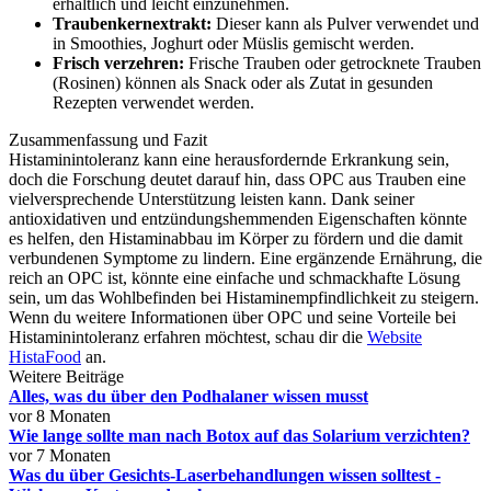
erhältlich und leicht einzunehmen.
Traubenkernextrakt:
Dieser kann als Pulver verwendet und
in Smoothies, Joghurt oder Müslis gemischt werden.
Frisch verzehren:
Frische Trauben oder getrocknete Trauben
(Rosinen) können als Snack oder als Zutat in gesunden
Rezepten verwendet werden.
Zusammenfassung und Fazit
Histaminintoleranz kann eine herausfordernde Erkrankung sein,
doch die Forschung deutet darauf hin, dass OPC aus Trauben eine
vielversprechende Unterstützung leisten kann. Dank seiner
antioxidativen und entzündungshemmenden Eigenschaften könnte
es helfen, den Histaminabbau im Körper zu fördern und die damit
verbundenen Symptome zu lindern. Eine ergänzende Ernährung, die
reich an OPC ist, könnte eine einfache und schmackhafte Lösung
sein, um das Wohlbefinden bei Histaminempfindlichkeit zu steigern.
Wenn du weitere Informationen über OPC und seine Vorteile bei
Histaminintoleranz erfahren möchtest, schau dir die
Website
HistaFood
an.
Weitere Beiträge
Alles, was du über den Podhalaner wissen musst
vor 8 Monaten
Wie lange sollte man nach Botox auf das Solarium verzichten?
vor 7 Monaten
Was du über Gesichts-Laserbehandlungen wissen solltest -