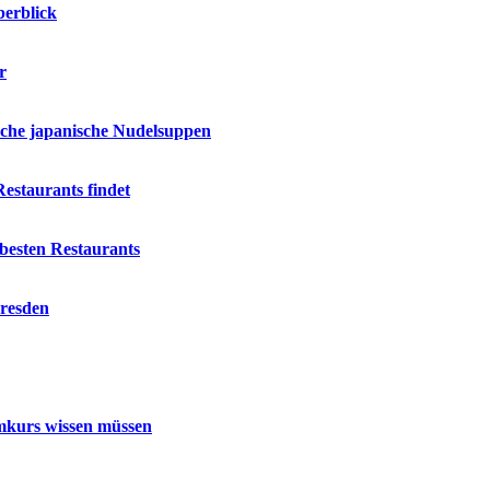
berblick
r
ische japanische Nudelsuppen
estaurants findet
besten Restaurants
Dresden
mmkurs wissen müssen