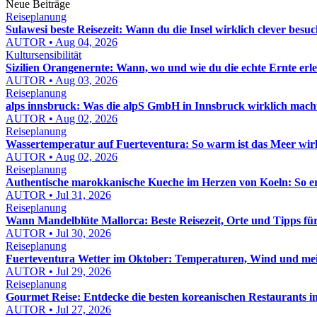
Neue Beiträge
Reiseplanung
Sulawesi beste Reisezeit: Wann du die Insel wirklich clever besuc
AUTOR • Aug 04, 2026
Kultursensibilität
Sizilien Orangenernte: Wann, wo und wie du die echte Ernte erle
AUTOR • Aug 03, 2026
Reiseplanung
alps innsbruck: Was die alpS GmbH in Innsbruck wirklich macht
AUTOR • Aug 02, 2026
Reiseplanung
Wassertemperatur auf Fuerteventura: So warm ist das Meer wir
AUTOR • Aug 02, 2026
Reiseplanung
Authentische marokkanische Kueche im Herzen von Koeln: So e
AUTOR • Jul 31, 2026
Reiseplanung
Wann Mandelblüte Mallorca: Beste Reisezeit, Orte und Tipps fü
AUTOR • Jul 30, 2026
Reiseplanung
Fuerteventura Wetter im Oktober: Temperaturen, Wind und mei
AUTOR • Jul 29, 2026
Reiseplanung
Gourmet Reise: Entdecke die besten koreanischen Restaurants 
AUTOR • Jul 27, 2026