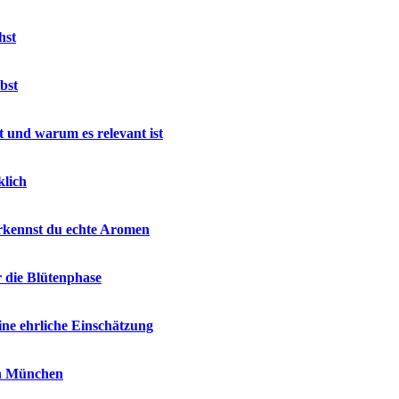
hst
bst
 und warum es relevant ist
klich
rkennst du echte Aromen
r die Blütenphase
ne ehrliche Einschätzung
in München