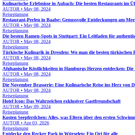
Kulinarische Erlebnisse in Aubach: Die besten Restaurants im Ü
AUTOR • May 08, 2024
Reiseplanung
Restaurant-Perlen in Baabe: Genussvolle Entdeckungen am Mee
AUTOR • May 08, 2024
Reiseplanung
Die besten Ramen-Spots in Stuttgart: Ein Leitfaden für authent
AUTOR • May 08, 2024
Reiseplanung
Türkische Kulinarik in Dresden: Wo man die besten türkischen R
AUTOR • May 08, 2024
Reiseplanung
Afghanische Köstlichkeiten in Hamburgs Herzen entdecken: Die 
AUTOR • May 08, 2024
Reiseplanung
Die November Brasserie: Eine Kulinarische Reise ins Herz von 
AUTOR • May 08, 2024
Reiseplanung
Hotel Icon: Das Wahrzeichen exklusiver Gastfreundschaft
AUTOR • May 09, 2024
Reiseplanung
Kosten Seepferdchen: Alles, was Eltern über den ersten Schwi
AUTOR • Apr 03, 2026
Reiseplanung
Entdecke den Recker Park in Würselen: Ein Ort für alle