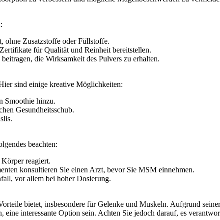
:
, ohne Zusatzstoffe oder Füllstoffe.
rtifikate für Qualität und Reinheit bereitstellen.
eitragen, die Wirksamkeit des Pulvers zu erhalten.
Hier sind einige kreative Möglichkeiten:
n Smoothie hinzu.
lichen Gesundheitsschub.
lis.
olgendes beachten:
Körper reagiert.
nten konsultieren Sie einen Arzt, bevor Sie MSM einnehmen.
l, vor allem bei hoher Dosierung.
e Vorteile bietet, insbesondere für Gelenke und Muskeln. Aufgrund s
n, eine interessante Option sein. Achten Sie jedoch darauf, es verant