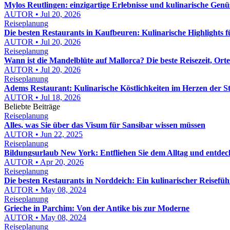
Mylos Reutlingen: einzigartige Erlebnisse und kulinarische Gen
AUTOR • Jul 20, 2026
Reiseplanung
Die besten Restaurants in Kaufbeuren: Kulinarische Highlights
AUTOR • Jul 20, 2026
Reiseplanung
Wann ist die Mandelblüte auf Mallorca? Die beste Reisezeit, Ort
AUTOR • Jul 20, 2026
Reiseplanung
Adems Restaurant: Kulinarische Köstlichkeiten im Herzen der St
AUTOR • Jul 18, 2026
Beliebte Beiträge
Reiseplanung
Alles, was Sie über das Visum für Sansibar wissen müssen
AUTOR • Jun 22, 2025
Reiseplanung
Bildungsurlaub New York: Entfliehen Sie dem Alltag und entdeck
AUTOR • Apr 20, 2026
Reiseplanung
Die besten Restaurants in Norddeich: Ein kulinarischer Reisefüh
AUTOR • May 08, 2024
Reiseplanung
Grieche in Parchim: Von der Antike bis zur Moderne
AUTOR • May 08, 2024
Reiseplanung