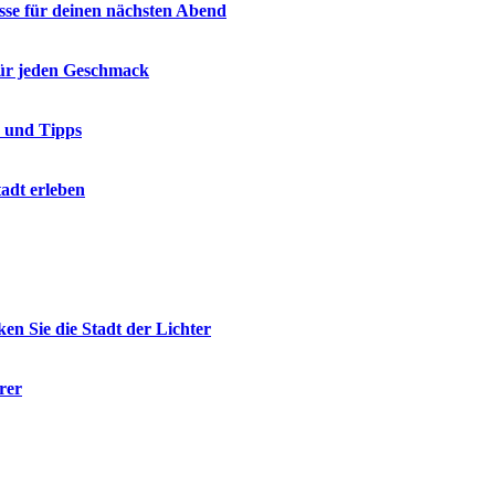
üsse für deinen nächsten Abend
 für jeden Geschmack
e und Tipps
adt erleben
en Sie die Stadt der Lichter
rer