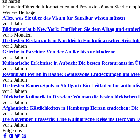
zu halten.
Für weiterführende Informationen und Produkte können Sie die emp
Weitere Beiträge
Alles, was Sie über das Visum für Sansibar wissen müssen
vor 1 Jahr
Bildungsurlaub New York: Entfliehen Sie dem Alltag und entdeck
vor 3 Monaten
Die besten Restaurants in Norddeich: Ein kulinarischer Reisefüh
vor 2 Jahren
Grieche in Parchim: Von der Antike bis zur Moderne
vor 2 Jahren
Kulinarische Erlebnisse in Aubach: Die besten Restaurants im Ü
vor 2 Jahren
Restaurant-Perlen in Baabe: Genussvolle Entdeckungen am Mee
vor 2 Jahren
Die besten Ramen-Spots in Stuttgart: Ein Leitfaden für authent
vor 2 Jahren
Türkische Kulinarik in Dresden: Wo man die besten türkischen R
vor 2 Jahren
Afghanische Köstlichkeiten in Hamburgs Herzen entdecken: Die 
vor 2 Jahren
Die November Brasserie: Eine Kulinarische Reise ins Herz von 
vor 2 Jahren
Folge uns