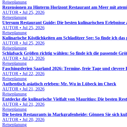
Reiseplanung
Rezensionen zu Hinterm Horizont Restaurant am Meer mit atemb
AUTOR • Jul 25, 2026
Reiseplanung
Utersum Restaurant Guide: Die besten kulinarischen Erlebnisse 
AUTOR • Jul 25, 2026
Reiseplanung
Kulinarische Köstlichkeiten am Schladitzer See: So finde ich das
AUTOR • Jul 25, 2026
Reiseplanung
Schlafsack Größen richtig wählen: So finde ich die passende Gr
AUTOR • Jul 23, 2026
Reiseplanung
Faschingsferien Saarland 2026: Termine, freie Tage und clevere
AUTOR • Jul 22, 2026
Reiseplanung
Authentisch asiatisch erleben: Mr. Wu in Lübeck im Check
AUTOR • Jul 21, 2026
Reiseplanung
Entdecke die kulinarische Vielfalt von Mauritius: Die besten Re
AUTOR • Jul 21, 2026
Reiseplanung
Die besten Restaurants in Markgrafenheide: Gönnen Sie sich kuli
AUTOR • Jul 20, 2026
Reiseplanung