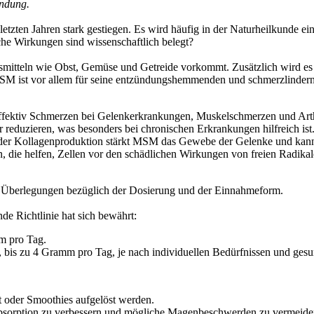
endung.
etzten Jahren stark gestiegen. Es wird häufig in der Naturheilkunde ein
he Wirkungen sind wissenschaftlich belegt?
smitteln wie Obst, Gemüse und Getreide vorkommt. Zusätzlich wird es i
MSM ist vor allem für seine entzündungshemmenden und schmerzlindern
fektiv Schmerzen bei Gelenkerkrankungen, Muskelschmerzen und Arthr
duzieren, was besonders bei chronischen Erkrankungen hilfreich ist
er Kollagenproduktion stärkt MSM das Gewebe der Gelenke und kann 
 die helfen, Zellen vor den schädlichen Wirkungen von freien Radikal
e Überlegungen bezüglich der Dosierung und der Einnahmeform.
e Richtlinie hat sich bewährt:
mm pro Tag.
 bis zu 4 Gramm pro Tag, je nach individuellen Bedürfnissen und gesu
 oder Smoothies aufgelöst werden.
Absorption zu verbessern und mögliche Magenbeschwerden zu vermeide