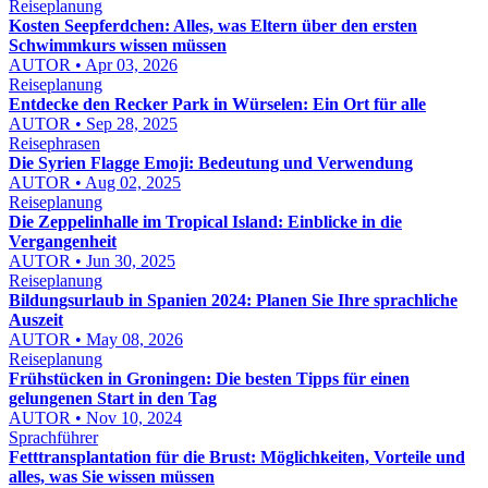
Reiseplanung
Kosten Seepferdchen: Alles, was Eltern über den ersten
Schwimmkurs wissen müssen
AUTOR • Apr 03, 2026
Reiseplanung
Entdecke den Recker Park in Würselen: Ein Ort für alle
AUTOR • Sep 28, 2025
Reisephrasen
Die Syrien Flagge Emoji: Bedeutung und Verwendung
AUTOR • Aug 02, 2025
Reiseplanung
Die Zeppelinhalle im Tropical Island: Einblicke in die
Vergangenheit
AUTOR • Jun 30, 2025
Reiseplanung
Bildungsurlaub in Spanien 2024: Planen Sie Ihre sprachliche
Auszeit
AUTOR • May 08, 2026
Reiseplanung
Frühstücken in Groningen: Die besten Tipps für einen
gelungenen Start in den Tag
AUTOR • Nov 10, 2024
Sprachführer
Fetttransplantation für die Brust: Möglichkeiten, Vorteile und
alles, was Sie wissen müssen