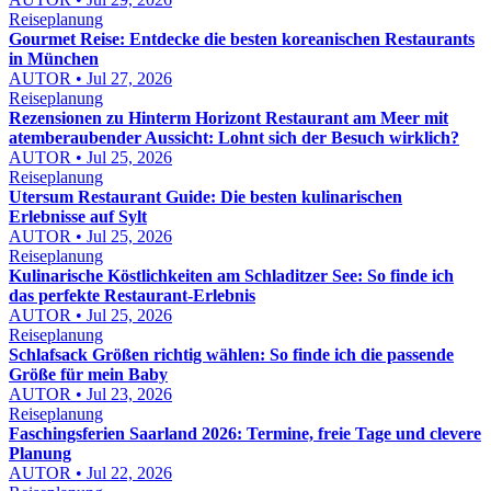
Reiseplanung
Gourmet Reise: Entdecke die besten koreanischen Restaurants
in München
AUTOR • Jul 27, 2026
Reiseplanung
Rezensionen zu Hinterm Horizont Restaurant am Meer mit
atemberaubender Aussicht: Lohnt sich der Besuch wirklich?
AUTOR • Jul 25, 2026
Reiseplanung
Utersum Restaurant Guide: Die besten kulinarischen
Erlebnisse auf Sylt
AUTOR • Jul 25, 2026
Reiseplanung
Kulinarische Köstlichkeiten am Schladitzer See: So finde ich
das perfekte Restaurant-Erlebnis
AUTOR • Jul 25, 2026
Reiseplanung
Schlafsack Größen richtig wählen: So finde ich die passende
Größe für mein Baby
AUTOR • Jul 23, 2026
Reiseplanung
Faschingsferien Saarland 2026: Termine, freie Tage und clevere
Planung
AUTOR • Jul 22, 2026