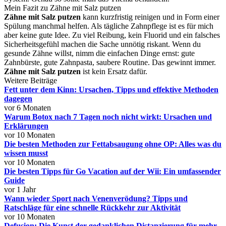
Mein Fazit zu Zähne mit Salz putzen
Zähne mit Salz putzen
kann kurzfristig reinigen und in Form einer
Spülung manchmal helfen. Als tägliche Zahnpflege ist es für mich
aber keine gute Idee. Zu viel Reibung, kein Fluorid und ein falsches
Sicherheitsgefühl machen die Sache unnötig riskant. Wenn du
gesunde Zähne willst, nimm die einfachen Dinge ernst: gute
Zahnbürste, gute Zahnpasta, saubere Routine. Das gewinnt immer.
Zähne mit Salz putzen
ist kein Ersatz dafür.
Weitere Beiträge
Fett unter dem Kinn: Ursachen, Tipps und effektive Methoden
dagegen
vor 6 Monaten
Warum Botox nach 7 Tagen noch nicht wirkt: Ursachen und
Erklärungen
vor 10 Monaten
Die besten Methoden zur Fettabsaugung ohne OP: Alles was du
wissen musst
vor 10 Monaten
Die besten Tipps für Go Vacation auf der Wii: Ein umfassender
Guide
vor 1 Jahr
Wann wieder Sport nach Venenverödung? Tipps und
Ratschläge für eine schnelle Rückkehr zur Aktivität
vor 10 Monaten
Defusion: Die Kunst der gedanklichen Distanzierung für mehr