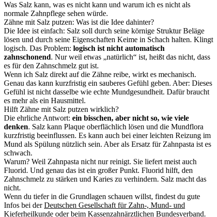
Was Salz kann, was es nicht kann und warum ich es nicht als
normale Zahnpflege sehen würde.
Zähne mit Salz putzen: Was ist die Idee dahinter?
Die Idee ist einfach: Salz soll durch seine körnige Struktur Beläge
lösen und durch seine Eigenschaften Keime in Schach halten. Klingt
logisch. Das Problem:
logisch ist nicht automatisch
zahnschonend
. Nur weil etwas „natürlich“ ist, heißt das nicht, dass
es für den Zahnschmelz gut ist.
Wenn ich Salz direkt auf die Zähne reibe, wirkt es mechanisch.
Genau das kann kurzfristig ein sauberes Gefühl geben. Aber: Dieses
Gefühl ist nicht dasselbe wie echte Mundgesundheit. Dafür braucht
es mehr als ein Hausmittel.
Hilft Zähne mit Salz putzen wirklich?
Die ehrliche Antwort:
ein bisschen, aber nicht so, wie viele
denken
. Salz kann Plaque oberflächlich lösen und die Mundflora
kurzfristig beeinflussen. Es kann auch bei einer leichten Reizung im
Mund als Spülung nützlich sein. Aber als Ersatz für Zahnpasta ist es
schwach.
Warum? Weil Zahnpasta nicht nur reinigt. Sie liefert meist auch
Fluorid. Und genau das ist ein großer Punkt. Fluorid hilft, den
Zahnschmelz zu stärken und Karies zu verhindern. Salz macht das
nicht.
Wenn du tiefer in die Grundlagen schauen willst, findest du gute
Infos bei der
Deutschen Gesellschaft für Zahn-, Mund- und
Kieferheilkunde
oder beim
Kassenzahnärztlichen Bundesverband
.