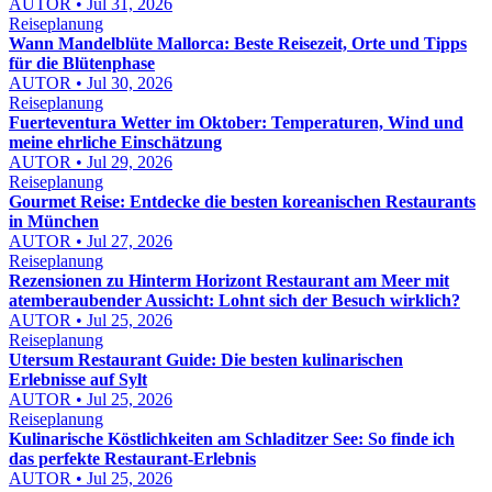
AUTOR • Jul 31, 2026
Reiseplanung
Wann Mandelblüte Mallorca: Beste Reisezeit, Orte und Tipps
für die Blütenphase
AUTOR • Jul 30, 2026
Reiseplanung
Fuerteventura Wetter im Oktober: Temperaturen, Wind und
meine ehrliche Einschätzung
AUTOR • Jul 29, 2026
Reiseplanung
Gourmet Reise: Entdecke die besten koreanischen Restaurants
in München
AUTOR • Jul 27, 2026
Reiseplanung
Rezensionen zu Hinterm Horizont Restaurant am Meer mit
atemberaubender Aussicht: Lohnt sich der Besuch wirklich?
AUTOR • Jul 25, 2026
Reiseplanung
Utersum Restaurant Guide: Die besten kulinarischen
Erlebnisse auf Sylt
AUTOR • Jul 25, 2026
Reiseplanung
Kulinarische Köstlichkeiten am Schladitzer See: So finde ich
das perfekte Restaurant-Erlebnis
AUTOR • Jul 25, 2026