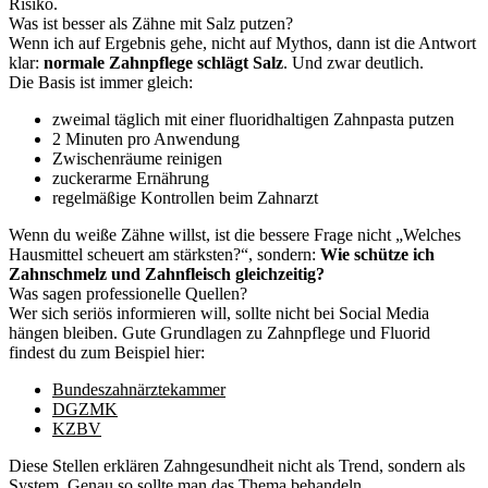
Risiko.
Was ist besser als Zähne mit Salz putzen?
Wenn ich auf Ergebnis gehe, nicht auf Mythos, dann ist die Antwort
klar:
normale Zahnpflege schlägt Salz
. Und zwar deutlich.
Die Basis ist immer gleich:
zweimal täglich mit einer fluoridhaltigen Zahnpasta putzen
2 Minuten pro Anwendung
Zwischenräume reinigen
zuckerarme Ernährung
regelmäßige Kontrollen beim Zahnarzt
Wenn du weiße Zähne willst, ist die bessere Frage nicht „Welches
Hausmittel scheuert am stärksten?“, sondern:
Wie schütze ich
Zahnschmelz und Zahnfleisch gleichzeitig?
Was sagen professionelle Quellen?
Wer sich seriös informieren will, sollte nicht bei Social Media
hängen bleiben. Gute Grundlagen zu Zahnpflege und Fluorid
findest du zum Beispiel hier:
Bundeszahnärztekammer
DGZMK
KZBV
Diese Stellen erklären Zahngesundheit nicht als Trend, sondern als
System. Genau so sollte man das Thema behandeln.