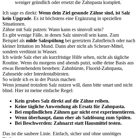
weniger gründlich oder ersetzt die Zahnpasta komplett.
Ich sage es direkt:
Wenn dein Ziel gesunde Zähne sind, ist Salz
kein Upgrade
. Es ist höchstens eine Ergänzung in speziellen
Situationen.
Zähne mit Salz putzen: Wann kann es sinnvoll sein?
Es gibt wenige Fälle, in denen Salz sinnvoll sein kann. Zum
Beispiel als
milde Salzspülung
bei gereiztem Zahnfleisch oder nach
kleiner Irritation im Mund. Dann aber nicht als Scheuer-Mittel,
sondern verdünnt in Wasser.
Ich würde Salz eher als kurzfristige Hilfe sehen, nicht als tägliche
Routine. Wenn du morgens und abends putzt, sollte deine Basis aus
etwas Bestehendem bestehen: Zahnbürste, Fluorid-Zahnpasta,
Zahnseide oder Interdentalbürsten.
So würde ich es in der Praxis machen
Wenn jemand trotzdem Salz nutzen will, dann bitte smart und nicht
blind. Hier ist meine einfache Regel:
Kein grobes Salz direkt auf die Zähne reiben.
Keine tägliche Anwendung als Ersatz für Zahnpasta.
Bei empfindlichen Zähnen gar nicht erst experimentieren.
Wenn überhaupt, dann eher als Salzlösung zum Spülen.
Bei Beschwerden: Zahnarzt statt Hausmittel testen.
Das ist die saubere Linie. Einfach, sicher und ohne unnötiges