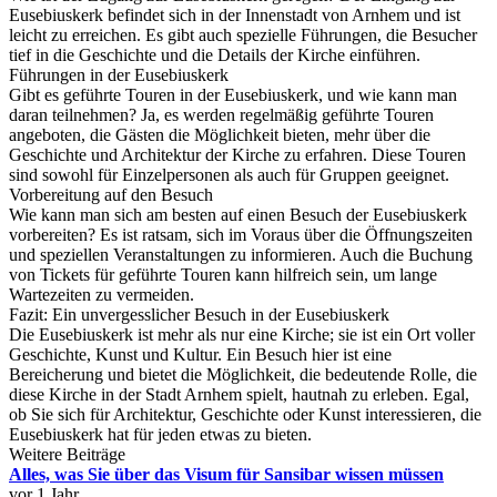
Eusebiuskerk befindet sich in der Innenstadt von Arnhem und ist
leicht zu erreichen. Es gibt auch spezielle Führungen, die Besucher
tief in die Geschichte und die Details der Kirche einführen.
Führungen in der Eusebiuskerk
Gibt es geführte Touren in der Eusebiuskerk, und wie kann man
daran teilnehmen? Ja, es werden regelmäßig geführte Touren
angeboten, die Gästen die Möglichkeit bieten, mehr über die
Geschichte und Architektur der Kirche zu erfahren. Diese Touren
sind sowohl für Einzelpersonen als auch für Gruppen geeignet.
Vorbereitung auf den Besuch
Wie kann man sich am besten auf einen Besuch der Eusebiuskerk
vorbereiten? Es ist ratsam, sich im Voraus über die Öffnungszeiten
und speziellen Veranstaltungen zu informieren. Auch die Buchung
von Tickets für geführte Touren kann hilfreich sein, um lange
Wartezeiten zu vermeiden.
Fazit: Ein unvergesslicher Besuch in der Eusebiuskerk
Die Eusebiuskerk ist mehr als nur eine Kirche; sie ist ein Ort voller
Geschichte, Kunst und Kultur. Ein Besuch hier ist eine
Bereicherung und bietet die Möglichkeit, die bedeutende Rolle, die
diese Kirche in der Stadt Arnhem spielt, hautnah zu erleben. Egal,
ob Sie sich für Architektur, Geschichte oder Kunst interessieren, die
Eusebiuskerk hat für jeden etwas zu bieten.
Weitere Beiträge
Alles, was Sie über das Visum für Sansibar wissen müssen
vor 1 Jahr