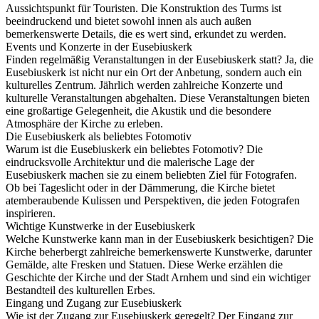
Aussichtspunkt für Touristen. Die Konstruktion des Turms ist
beeindruckend und bietet sowohl innen als auch außen
bemerkenswerte Details, die es wert sind, erkundet zu werden.
Events und Konzerte in der Eusebiuskerk
Finden regelmäßig Veranstaltungen in der Eusebiuskerk statt? Ja, die
Eusebiuskerk ist nicht nur ein Ort der Anbetung, sondern auch ein
kulturelles Zentrum. Jährlich werden zahlreiche Konzerte und
kulturelle Veranstaltungen abgehalten. Diese Veranstaltungen bieten
eine großartige Gelegenheit, die Akustik und die besondere
Atmosphäre der Kirche zu erleben.
Die Eusebiuskerk als beliebtes Fotomotiv
Warum ist die Eusebiuskerk ein beliebtes Fotomotiv? Die
eindrucksvolle Architektur und die malerische Lage der
Eusebiuskerk machen sie zu einem beliebten Ziel für Fotografen.
Ob bei Tageslicht oder in der Dämmerung, die Kirche bietet
atemberaubende Kulissen und Perspektiven, die jeden Fotografen
inspirieren.
Wichtige Kunstwerke in der Eusebiuskerk
Welche Kunstwerke kann man in der Eusebiuskerk besichtigen? Die
Kirche beherbergt zahlreiche bemerkenswerte Kunstwerke, darunter
Gemälde, alte Fresken und Statuen. Diese Werke erzählen die
Geschichte der Kirche und der Stadt Arnhem und sind ein wichtiger
Bestandteil des kulturellen Erbes.
Eingang und Zugang zur Eusebiuskerk
Wie ist der Zugang zur Eusebiuskerk geregelt? Der Eingang zur