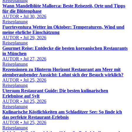
Reiseplanung
Wann Mandelblüte Mallorca: Beste Reisezeit, Orte und Tipps
für die Blütenphase
AUTOR • Jul 30, 2026
Reiseplanung
Fuerteventura Wetter im Oktober: Temperaturen, Wind und
meine ehrliche Einschätzung
AUTOR • Jul 29, 2026
Reiseplanung
Gourmet Reise: Entdecke die besten koreanischen Restaurants
in München
AUTOR • Jul 27, 2026
Reiseplanung
Rezensionen zu Hinterm Horizont Restaurant am Meer mit
atemberaubender Aussicht: Lohnt sich der Besuch wirklich?
AUTOR • Jul 25, 2026
Reiseplanung
Utersum Restaurant Guide: Die besten kulinarischen
Erlebnisse auf Sylt
AUTOR • Jul 25, 2026
Reiseplanung
Kulinarische Köstlichkeiten am Schladitzer See: So finde ich
das perfekte Restaurant-Erlebnis
AUTOR • Jul 25, 2026
Reiseplanung