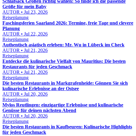
Schlafsack Größen richtig wählen: So finde ich die passende
Größe für mein Baby
AUTOR • Jul 23, 2026
Reiseplanung
Faschingsferien Saarland 2026: Termine, freie Tage und clevere
Planung
AUTOR • Jul 22, 2026
Reiseplanung
Authentisch asiatisch erleben: Mr. Wu in Lübeck im Check
AUTOR • Jul 21, 2026
Reiseplanung
Entdecke die kulinarische Vielfalt von Mauritius: Die besten
Restaurants für jeden Geschmack
AUTOR • Jul 21, 2026
Reiseplanung
Die besten Restaurants in Markgrafenheide: Gönnen Sie sich
kulinarische Erlebnisse an der Ostsee
AUTOR • Jul 20, 2026
Reiseplanung
Mylos Reutlingen: einzigartige Erlebnisse und kulinarische
Genüsse für deinen nächsten Abend
AUTOR • Jul 20, 2026
Reiseplanung
Die besten Restaurants in Kaufbeuren: Kulinarische Highlights
für jeden Geschmack