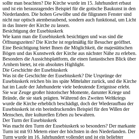
sollte man beachten? Die Kirche wurde im 15. Jahrhundert erbaut
und ist ein herausragendes Beispiel für die gotische Baukunst in den
Niederlanden. Die hohen Gewölbe und die filigranen Fenster sind
nicht nur optisch atemberaubend, sondern auch funktional, um Licht
in das Innere der Kirche zu lassen.
Besichtigung der Eusebiuskerk
Wie kann man die Eusebiuskerk besichtigen und was sind die
Öffnungszeiten? Die Kirche ist regelmäßig für Besucher geöffnet.
Eine Besichtigung bietet Ihnen die Möglichkeit, die majestätischen
Bögen und das Kunstwerk der Kirche aus nächster Nähe zu erleben.
Besonders die Aussichtsplattform, die einen fantastischen Blick über
Arnhem bietet, ist ein absolutes Highlight.
Die Geschichte der Eusebiuskerk
Was ist die Geschichte der Eusebiuskerk? Die Ursprünge der
Eusebiuskerk reichen bis ins späte Mittelalter zurück, und die Kirche
hat im Laufe der Jahrhunderte viele bedeutende Ereignisse erlebt.
Sie war Zeuge großer historischer Momente, darunter Kriege und
Brände, die sie stark prägten. Während des Zweiten Weltkriegs
wurde die Kirche erheblich beschädigt, doch der Wiederaufbau der
Eusebiuskerk ist ein beeindruckendes Beispiel für den Willen der
Menschen, ihre kulturellen Erben zu bewahren.
Der Turm der Eusebiuskerk
Was macht den Turm der Eusebiuskerk so besonders? Der markante
Turm ist mit 93 Metern einer der höchsten in den Niederlanden. Der
Turm wurde im 16. Jahrhundert vollendet und ist ein beliebter