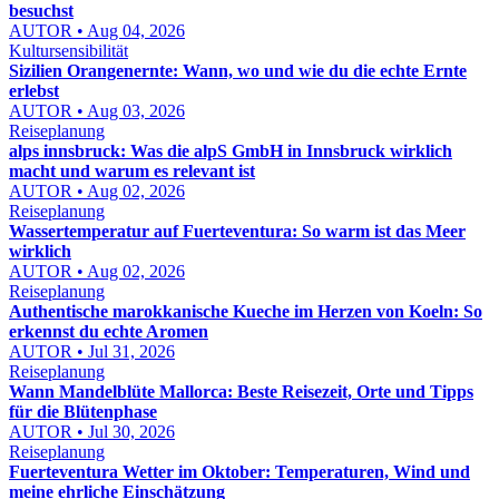
besuchst
AUTOR • Aug 04, 2026
Kultursensibilität
Sizilien Orangenernte: Wann, wo und wie du die echte Ernte
erlebst
AUTOR • Aug 03, 2026
Reiseplanung
alps innsbruck: Was die alpS GmbH in Innsbruck wirklich
macht und warum es relevant ist
AUTOR • Aug 02, 2026
Reiseplanung
Wassertemperatur auf Fuerteventura: So warm ist das Meer
wirklich
AUTOR • Aug 02, 2026
Reiseplanung
Authentische marokkanische Kueche im Herzen von Koeln: So
erkennst du echte Aromen
AUTOR • Jul 31, 2026
Reiseplanung
Wann Mandelblüte Mallorca: Beste Reisezeit, Orte und Tipps
für die Blütenphase
AUTOR • Jul 30, 2026
Reiseplanung
Fuerteventura Wetter im Oktober: Temperaturen, Wind und
meine ehrliche Einschätzung