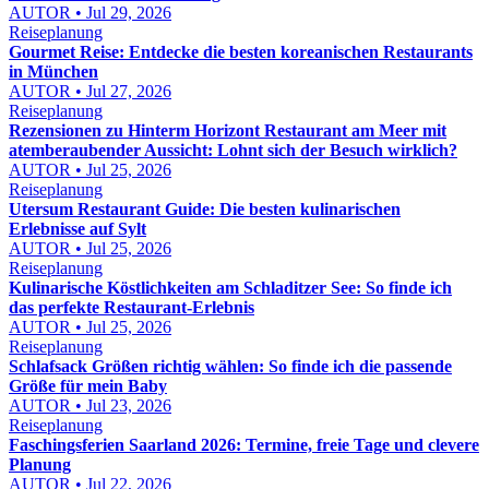
AUTOR • Jul 29, 2026
Reiseplanung
Gourmet Reise: Entdecke die besten koreanischen Restaurants
in München
AUTOR • Jul 27, 2026
Reiseplanung
Rezensionen zu Hinterm Horizont Restaurant am Meer mit
atemberaubender Aussicht: Lohnt sich der Besuch wirklich?
AUTOR • Jul 25, 2026
Reiseplanung
Utersum Restaurant Guide: Die besten kulinarischen
Erlebnisse auf Sylt
AUTOR • Jul 25, 2026
Reiseplanung
Kulinarische Köstlichkeiten am Schladitzer See: So finde ich
das perfekte Restaurant-Erlebnis
AUTOR • Jul 25, 2026
Reiseplanung
Schlafsack Größen richtig wählen: So finde ich die passende
Größe für mein Baby
AUTOR • Jul 23, 2026
Reiseplanung
Faschingsferien Saarland 2026: Termine, freie Tage und clevere
Planung
AUTOR • Jul 22, 2026