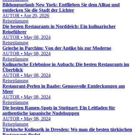
Bildungsurlaub New York: Entfliehen Sie dem Alltag und
entdecken Sie die Stadt der Lichter
AUTOR • Apr 20, 2026
Reiseplanung
Die besten Restaurants in Norddeich: Ein kulinarischer
Reiseführer
AUTOR • May 08, 2024
Reiseplanung
Grieche in Parchim: Von der Antike bis zur Moderne
AUTOR • May 08, 2024
Reiseplanung
Kulinarische Erlebnisse in Aubach: Die besten Restaurants im
Überblick
AUTOR • May 08, 2024
Reiseplanung
Restaurant-Perlen in Baabe: Genussvolle Entdeckungen am
Meer
AUTOR • May 08, 2024
Reiseplanung
Die besten Ramen-Spots in Stuttgart: Ein Leitfaden für
authentische japanische Nudelsuppen
AUTOR • May 08, 2024
Reiseplanung
Türkische Kulinarik in Dresden: Wo man die besten türkischen
Restaurants findet