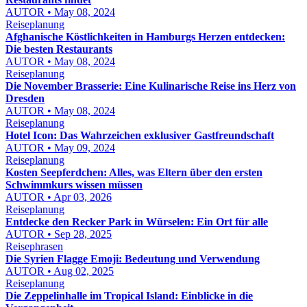
AUTOR • May 08, 2024
Reiseplanung
Afghanische Köstlichkeiten in Hamburgs Herzen entdecken:
Die besten Restaurants
AUTOR • May 08, 2024
Reiseplanung
Die November Brasserie: Eine Kulinarische Reise ins Herz von
Dresden
AUTOR • May 08, 2024
Reiseplanung
Hotel Icon: Das Wahrzeichen exklusiver Gastfreundschaft
AUTOR • May 09, 2024
Reiseplanung
Kosten Seepferdchen: Alles, was Eltern über den ersten
Schwimmkurs wissen müssen
AUTOR • Apr 03, 2026
Reiseplanung
Entdecke den Recker Park in Würselen: Ein Ort für alle
AUTOR • Sep 28, 2025
Reisephrasen
Die Syrien Flagge Emoji: Bedeutung und Verwendung
AUTOR • Aug 02, 2025
Reiseplanung
Die Zeppelinhalle im Tropical Island: Einblicke in die