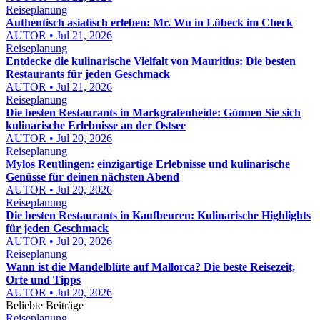
Reiseplanung
Authentisch asiatisch erleben: Mr. Wu in Lübeck im Check
AUTOR • Jul 21, 2026
Reiseplanung
Entdecke die kulinarische Vielfalt von Mauritius: Die besten
Restaurants für jeden Geschmack
AUTOR • Jul 21, 2026
Reiseplanung
Die besten Restaurants in Markgrafenheide: Gönnen Sie sich
kulinarische Erlebnisse an der Ostsee
AUTOR • Jul 20, 2026
Reiseplanung
Mylos Reutlingen: einzigartige Erlebnisse und kulinarische
Genüsse für deinen nächsten Abend
AUTOR • Jul 20, 2026
Reiseplanung
Die besten Restaurants in Kaufbeuren: Kulinarische Highlights
für jeden Geschmack
AUTOR • Jul 20, 2026
Reiseplanung
Wann ist die Mandelblüte auf Mallorca? Die beste Reisezeit,
Orte und Tipps
AUTOR • Jul 20, 2026
Beliebte Beiträge
Reiseplanung