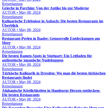
Reiseplanung
Grieche in Parchim: Von der Antike bis zur Moderne
AUTOR • May 08, 2024
Reiseplanung
Kulinarische Erlebnisse in Aubach: Die besten Restaurants im
Überblick
AUTOR • May 08, 2024
Reiseplanung
Restaurant-Perlen in Baabe: Genussvolle Entdeckungen am
Meer
AUTOR • May 08, 2024
Reiseplanung
Die besten Ramen-Spots in Stuttgart: Ein Leitfaden für
authentische japanische Nudelsuppen
AUTOR • May 08, 2024
Reiseplanung
Türkische Kulinarik in Dresden: Wo man die besten türkischen
Restaurants findet
AUTOR • May 08, 2024
Reiseplanung
Afghanische Köstlichkeiten in Hamburgs Herzen entdecken:
Die besten Restaurants
AUTOR • May 08, 2024
Reiseplanung
Die November Brasserie: Eine Kulinarische Reise ins Herz von