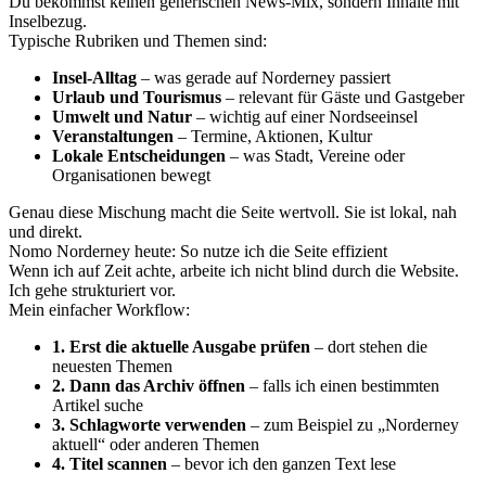
Du bekommst keinen generischen News-Mix, sondern Inhalte mit
Inselbezug.
Typische Rubriken und Themen sind:
Insel-Alltag
– was gerade auf Norderney passiert
Urlaub und Tourismus
– relevant für Gäste und Gastgeber
Umwelt und Natur
– wichtig auf einer Nordseeinsel
Veranstaltungen
– Termine, Aktionen, Kultur
Lokale Entscheidungen
– was Stadt, Vereine oder
Organisationen bewegt
Genau diese Mischung macht die Seite wertvoll. Sie ist lokal, nah
und direkt.
Nomo Norderney heute: So nutze ich die Seite effizient
Wenn ich auf Zeit achte, arbeite ich nicht blind durch die Website.
Ich gehe strukturiert vor.
Mein einfacher Workflow:
1. Erst die aktuelle Ausgabe prüfen
– dort stehen die
neuesten Themen
2. Dann das Archiv öffnen
– falls ich einen bestimmten
Artikel suche
3. Schlagworte verwenden
– zum Beispiel zu „Norderney
aktuell“ oder anderen Themen
4. Titel scannen
– bevor ich den ganzen Text lese