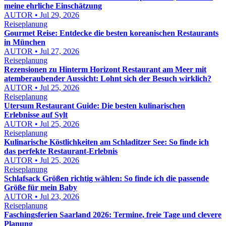
meine ehrliche Einschätzung
AUTOR • Jul 29, 2026
Reiseplanung
Gourmet Reise: Entdecke die besten koreanischen Restaurants
in München
AUTOR • Jul 27, 2026
Reiseplanung
Rezensionen zu Hinterm Horizont Restaurant am Meer mit
atemberaubender Aussicht: Lohnt sich der Besuch wirklich?
AUTOR • Jul 25, 2026
Reiseplanung
Utersum Restaurant Guide: Die besten kulinarischen
Erlebnisse auf Sylt
AUTOR • Jul 25, 2026
Reiseplanung
Kulinarische Köstlichkeiten am Schladitzer See: So finde ich
das perfekte Restaurant-Erlebnis
AUTOR • Jul 25, 2026
Reiseplanung
Schlafsack Größen richtig wählen: So finde ich die passende
Größe für mein Baby
AUTOR • Jul 23, 2026
Reiseplanung
Faschingsferien Saarland 2026: Termine, freie Tage und clevere
Planung