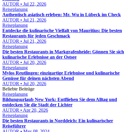
AUTOR • Jul 22, 2026
Reiseplanung
Authentisch asiatisch erleben: Mr. Wu in Lübeck im Check
AUTOR • Jul 21, 2026
Reiseplanung
Entdecke die kulinarische Vielfalt von Mauritius: Die besten
Restaurants für jeden Geschmack
AUTOR • Jul 21, 2026
Reiseplanung
Die besten Restaurants in Markgrafenheide: Gönnen Sie sich
kulinarische Erlebnisse an der Ostsee
AUTOR • Jul 20, 2026
Reiseplanung
Mylos Reutlingen: einzigartige Erlebnisse und kulinarische
Genüsse für deinen nächsten Abend
AUTOR • Jul 20, 2026
Beliebte Beiträge
Reiseplanung
Bildungsurlaub New York: Entfliehen Sie dem Alltag und
entdecken Sie die Stadt der Lichter
AUTOR • Apr 20, 2026
Reiseplanung
Die besten Restaurants in Norddeich: Ein kulinarischer
Reiseführer
AUTOR • May 08, 2024