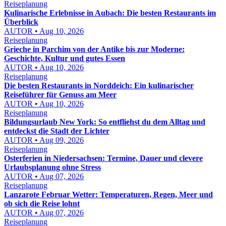
Reiseplanung
Kulinarische Erlebnisse in Aubach: Die besten Restaurants im
Überblick
AUTOR • Aug 10, 2026
Reiseplanung
Grieche in Parchim von der Antike bis zur Moderne:
Geschichte, Kultur und gutes Essen
AUTOR • Aug 10, 2026
Reiseplanung
Die besten Restaurants in Norddeich: Ein kulinarischer
Reiseführer für Genuss am Meer
AUTOR • Aug 10, 2026
Reiseplanung
Bildungsurlaub New York: So entfliehst du dem Alltag und
entdeckst die Stadt der Lichter
AUTOR • Aug 09, 2026
Reiseplanung
Osterferien in Niedersachsen: Termine, Dauer und clevere
Urlaubsplanung ohne Stress
AUTOR • Aug 07, 2026
Reiseplanung
Lanzarote Februar Wetter: Temperaturen, Regen, Meer und
ob sich die Reise lohnt
AUTOR • Aug 07, 2026
Reiseplanung