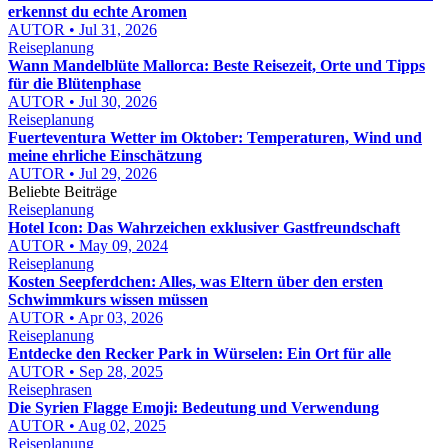
erkennst du echte Aromen
AUTOR • Jul 31, 2026
Reiseplanung
Wann Mandelblüte Mallorca: Beste Reisezeit, Orte und Tipps
für die Blütenphase
AUTOR • Jul 30, 2026
Reiseplanung
Fuerteventura Wetter im Oktober: Temperaturen, Wind und
meine ehrliche Einschätzung
AUTOR • Jul 29, 2026
Beliebte Beiträge
Reiseplanung
Hotel Icon: Das Wahrzeichen exklusiver Gastfreundschaft
AUTOR • May 09, 2024
Reiseplanung
Kosten Seepferdchen: Alles, was Eltern über den ersten
Schwimmkurs wissen müssen
AUTOR • Apr 03, 2026
Reiseplanung
Entdecke den Recker Park in Würselen: Ein Ort für alle
AUTOR • Sep 28, 2025
Reisephrasen
Die Syrien Flagge Emoji: Bedeutung und Verwendung
AUTOR • Aug 02, 2025
Reiseplanung