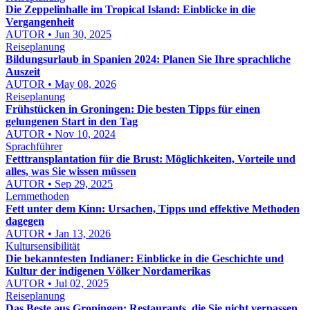
Die Zeppelinhalle im Tropical Island: Einblicke in die
Vergangenheit
AUTOR • Jun 30, 2025
Reiseplanung
Bildungsurlaub in Spanien 2024: Planen Sie Ihre sprachliche
Auszeit
AUTOR • May 08, 2026
Reiseplanung
Frühstücken in Groningen: Die besten Tipps für einen
gelungenen Start in den Tag
AUTOR • Nov 10, 2024
Sprachführer
Fetttransplantation für die Brust: Möglichkeiten, Vorteile und
alles, was Sie wissen müssen
AUTOR • Sep 29, 2025
Lernmethoden
Fett unter dem Kinn: Ursachen, Tipps und effektive Methoden
dagegen
AUTOR • Jan 13, 2026
Kultursensibilität
Die bekanntesten Indianer: Einblicke in die Geschichte und
Kultur der indigenen Völker Nordamerikas
AUTOR • Jul 02, 2025
Reiseplanung
Das Beste aus Groningen: Restaurants, die Sie nicht verpassen