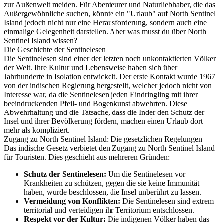
zur Außenwelt meiden. Für Abenteurer und Naturliebhaber, die das
Außergewöhnliche suchen, könnte ein "Urlaub" auf North Sentinel
Island jedoch nicht nur eine Herausforderung, sondern auch eine
einmalige Gelegenheit darstellen. Aber was musst du über North
Sentinel Island wissen?
Die Geschichte der Sentinelesen
Die Sentinelesen sind einer der letzten noch unkontaktierten Völker
der Welt. Ihre Kultur und Lebensweise haben sich über
Jahrhunderte in Isolation entwickelt. Der erste Kontakt wurde 1967
von der indischen Regierung hergestellt, welcher jedoch nicht von
Interesse war, da die Sentinelesen jeden Eindringling mit ihrer
beeindruckenden Pfeil- und Bogenkunst abwehrten. Diese
Abwehrhaltung und die Tatsache, dass die Inder den Schutz der
Insel und ihrer Bevölkerung fördern, machen einen Urlaub dort
mehr als kompliziert.
Zugang zu North Sentinel Island: Die gesetzlichen Regelungen
Das indische Gesetz verbietet den Zugang zu North Sentinel Island
für Touristen. Dies geschieht aus mehreren Gründen:
Schutz der Sentinelesen:
Um die Sentinelesen vor
Krankheiten zu schützen, gegen die sie keine Immunität
haben, wurde beschlossen, die Insel unberührt zu lassen.
Vermeidung von Konflikten:
Die Sentinelesen sind extrem
territorial und verteidigen ihr Territorium entschlossen.
Respekt vor der Kultur:
Die indigenen Völker haben das