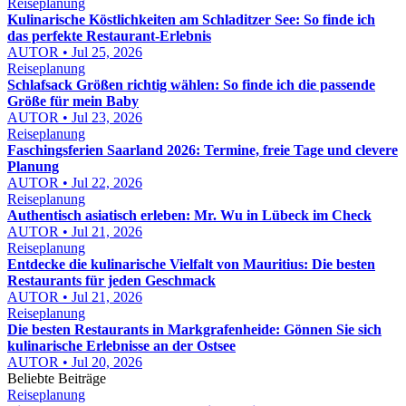
Reiseplanung
Kulinarische Köstlichkeiten am Schladitzer See: So finde ich
das perfekte Restaurant-Erlebnis
AUTOR • Jul 25, 2026
Reiseplanung
Schlafsack Größen richtig wählen: So finde ich die passende
Größe für mein Baby
AUTOR • Jul 23, 2026
Reiseplanung
Faschingsferien Saarland 2026: Termine, freie Tage und clevere
Planung
AUTOR • Jul 22, 2026
Reiseplanung
Authentisch asiatisch erleben: Mr. Wu in Lübeck im Check
AUTOR • Jul 21, 2026
Reiseplanung
Entdecke die kulinarische Vielfalt von Mauritius: Die besten
Restaurants für jeden Geschmack
AUTOR • Jul 21, 2026
Reiseplanung
Die besten Restaurants in Markgrafenheide: Gönnen Sie sich
kulinarische Erlebnisse an der Ostsee
AUTOR • Jul 20, 2026
Beliebte Beiträge
Reiseplanung