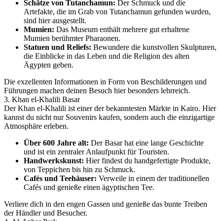
Schätze von Tutanchamun:
Der Schmuck und die
Artefakte, die im Grab von Tutanchamun gefunden wurden,
sind hier ausgestellt.
Mumien:
Das Museum enthält mehrere gut erhaltene
Mumien berühmter Pharaonen.
Statuen und Reliefs:
Bewundere die kunstvollen Skulpturen,
die Einblicke in das Leben und die Religion des alten
Ägypten geben.
Die exzellenten Informationen in Form von Beschilderungen und
Führungen machen deinen Besuch hier besonders lehrreich.
3. Khan el-Khalili Basar
Der Khan el-Khalili ist einer der bekanntesten Märkte in Kairo. Hier
kannst du nicht nur Souvenirs kaufen, sondern auch die einzigartige
Atmosphäre erleben.
Über 600 Jahre alt:
Der Basar hat eine lange Geschichte
und ist ein zentraler Anlaufpunkt für Touristen.
Handwerkskunst:
Hier findest du handgefertigte Produkte,
von Teppichen bis hin zu Schmuck.
Cafés und Teehäuser:
Verweile in einem der traditionellen
Cafés und genieße einen ägyptischen Tee.
Verliere dich in den engen Gassen und genieße das bunte Treiben
der Händler und Besucher.