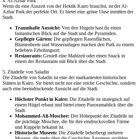
4. Al-Azhar Park
Wenn du eine Auszeit von der Hektik Kairo brauchst, ist der Al-
Azhar Park der perfekte Ort. Er bietet eine grüne Oase inmitten der
Stadt.
Traumhafte Aussicht:
Von den Hügeln hast du einen
fantastischen Blick auf die Stadt und die Pyramiden.
Gepflegte Gärten:
Die gepflegten Rasenflächen,
Blumenbeete und Wasseranlagen machen den Park zu einem
beliebten Erholungsort.
Restaurants:
Genieß eine Mahlzeit oder einen Snack in
einem der Restaurants mit Blick über die Stadt.
5. Zitadelle von Saladin
Die Zitadelle von Saladin ist eine der markantesten historischen
Stätten in Kairo. Sie bietet nicht nur eine reiche Geschichte, sondern
auch eine beeindruckende Aussicht auf die Stadt.
Höchster Punkt in Kairo:
Die Zitadelle ist strategisch auf
einem Hügel erbaut und bietet einen Panoramablick über die
Stadt.
Mohammed-Ali-Moschee:
Der Höhepunkt der Zitadelle ist
die prächtige Moschee, die für ihre eindrucksvollen Türme
und Kuppeln bekannt ist.
Historische Museen:
Die Zitadelle beherbergt mehrere
Museen, die mehr über die Geschichte Ägyptens erzählen.