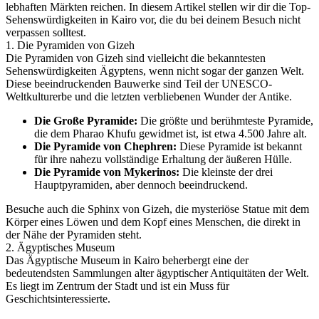
lebhaften Märkten reichen. In diesem Artikel stellen wir dir die Top-
Sehenswürdigkeiten in Kairo vor, die du bei deinem Besuch nicht
verpassen solltest.
1. Die Pyramiden von Gizeh
Die Pyramiden von Gizeh sind vielleicht die bekanntesten
Sehenswürdigkeiten Ägyptens, wenn nicht sogar der ganzen Welt.
Diese beeindruckenden Bauwerke sind Teil der UNESCO-
Weltkulturerbe und die letzten verbliebenen Wunder der Antike.
Die Große Pyramide:
Die größte und berühmteste Pyramide,
die dem Pharao Khufu gewidmet ist, ist etwa 4.500 Jahre alt.
Die Pyramide von Chephren:
Diese Pyramide ist bekannt
für ihre nahezu vollständige Erhaltung der äußeren Hülle.
Die Pyramide von Mykerinos:
Die kleinste der drei
Hauptpyramiden, aber dennoch beeindruckend.
Besuche auch die Sphinx von Gizeh, die mysteriöse Statue mit dem
Körper eines Löwen und dem Kopf eines Menschen, die direkt in
der Nähe der Pyramiden steht.
2. Ägyptisches Museum
Das Ägyptische Museum in Kairo beherbergt eine der
bedeutendsten Sammlungen alter ägyptischer Antiquitäten der Welt.
Es liegt im Zentrum der Stadt und ist ein Muss für
Geschichtsinteressierte.