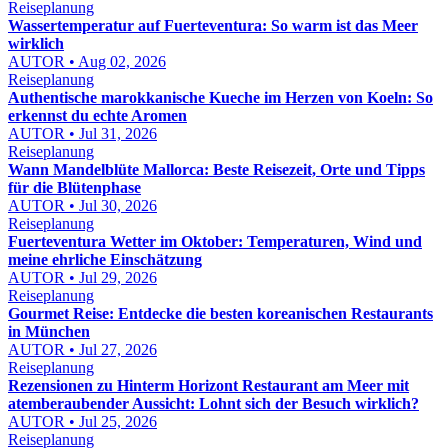
Reiseplanung
Wassertemperatur auf Fuerteventura: So warm ist das Meer
wirklich
AUTOR • Aug 02, 2026
Reiseplanung
Authentische marokkanische Kueche im Herzen von Koeln: So
erkennst du echte Aromen
AUTOR • Jul 31, 2026
Reiseplanung
Wann Mandelblüte Mallorca: Beste Reisezeit, Orte und Tipps
für die Blütenphase
AUTOR • Jul 30, 2026
Reiseplanung
Fuerteventura Wetter im Oktober: Temperaturen, Wind und
meine ehrliche Einschätzung
AUTOR • Jul 29, 2026
Reiseplanung
Gourmet Reise: Entdecke die besten koreanischen Restaurants
in München
AUTOR • Jul 27, 2026
Reiseplanung
Rezensionen zu Hinterm Horizont Restaurant am Meer mit
atemberaubender Aussicht: Lohnt sich der Besuch wirklich?
AUTOR • Jul 25, 2026
Reiseplanung