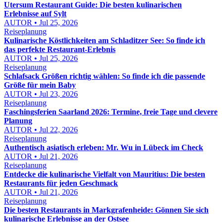
Utersum Restaurant Guide: Die besten kulinarischen
Erlebnisse auf Sylt
AUTOR • Jul 25, 2026
Reiseplanung
Kulinarische Köstlichkeiten am Schladitzer See: So finde ich
das perfekte Restaurant-Erlebnis
AUTOR • Jul 25, 2026
Reiseplanung
Schlafsack Größen richtig wählen: So finde ich die passende
Größe für mein Baby
AUTOR • Jul 23, 2026
Reiseplanung
Faschingsferien Saarland 2026: Termine, freie Tage und clevere
Planung
AUTOR • Jul 22, 2026
Reiseplanung
Authentisch asiatisch erleben: Mr. Wu in Lübeck im Check
AUTOR • Jul 21, 2026
Reiseplanung
Entdecke die kulinarische Vielfalt von Mauritius: Die besten
Restaurants für jeden Geschmack
AUTOR • Jul 21, 2026
Reiseplanung
Die besten Restaurants in Markgrafenheide: Gönnen Sie sich
kulinarische Erlebnisse an der Ostsee