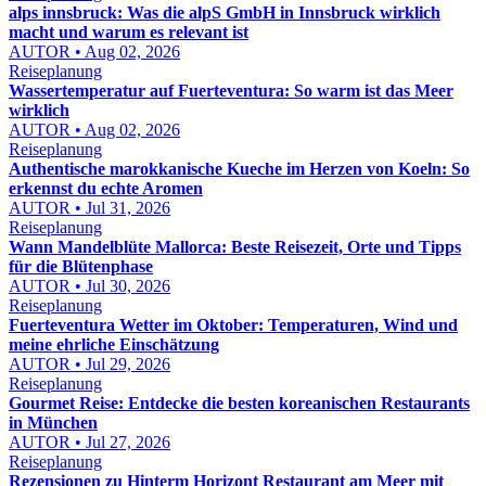
alps innsbruck: Was die alpS GmbH in Innsbruck wirklich
macht und warum es relevant ist
AUTOR • Aug 02, 2026
Reiseplanung
Wassertemperatur auf Fuerteventura: So warm ist das Meer
wirklich
AUTOR • Aug 02, 2026
Reiseplanung
Authentische marokkanische Kueche im Herzen von Koeln: So
erkennst du echte Aromen
AUTOR • Jul 31, 2026
Reiseplanung
Wann Mandelblüte Mallorca: Beste Reisezeit, Orte und Tipps
für die Blütenphase
AUTOR • Jul 30, 2026
Reiseplanung
Fuerteventura Wetter im Oktober: Temperaturen, Wind und
meine ehrliche Einschätzung
AUTOR • Jul 29, 2026
Reiseplanung
Gourmet Reise: Entdecke die besten koreanischen Restaurants
in München
AUTOR • Jul 27, 2026
Reiseplanung
Rezensionen zu Hinterm Horizont Restaurant am Meer mit