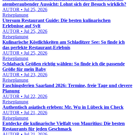
atemberaubender Aussicht: Lohnt sich der Besuch wirklich?
AUTOR • Jul 25, 2026
Reiseplanung
Utersum Restaurant Guide: Die besten kulinarischen
Erlebnisse auf Sylt
AUTOR • Jul 25, 2026
Reiseplanung
Kulinarische Köstlichkeiten am Schladitzer See: So finde ich
das perfekte Restaurant-Erlebnis
AUTOR • Jul 25, 2026
Reiseplanung
Schlafsack Größen richtig wählen: So finde ich die passende
Größe für mein Baby
AUTOR • Jul 23, 2026
Reiseplanung
Faschingsferien Saarland 2026: Termine, freie Tage und clevere
Planung
AUTOR • Jul 22, 2026
Reiseplanung
Authentisch asiatisch erleben: Mr. Wu in Lübeck im Check
AUTOR • Jul 21, 2026
Reiseplanung
Entdecke die kulinarische Vielfalt von Mauritius: Die besten
Restaurants für jeden Geschmack
AUTOR • Jul 21, 2026