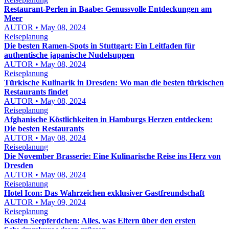
Restaurant-Perlen in Baabe: Genussvolle Entdeckungen am
Meer
AUTOR • May 08, 2024
Reiseplanung
Die besten Ramen-Spots in Stuttgart: Ein Leitfaden für
authentische japanische Nudelsuppen
AUTOR • May 08, 2024
Reiseplanung
Türkische Kulinarik in Dresden: Wo man die besten türkischen
Restaurants findet
AUTOR • May 08, 2024
Reiseplanung
Afghanische Köstlichkeiten in Hamburgs Herzen entdecken:
Die besten Restaurants
AUTOR • May 08, 2024
Reiseplanung
Die November Brasserie: Eine Kulinarische Reise ins Herz von
Dresden
AUTOR • May 08, 2024
Reiseplanung
Hotel Icon: Das Wahrzeichen exklusiver Gastfreundschaft
AUTOR • May 09, 2024
Reiseplanung
Kosten Seepferdchen: Alles, was Eltern über den ersten