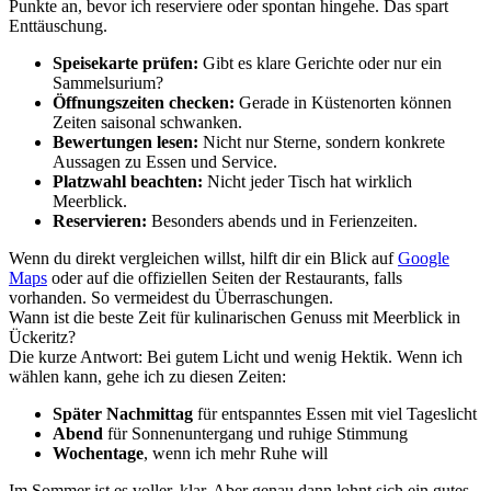
Punkte an, bevor ich reserviere oder spontan hingehe. Das spart
Enttäuschung.
Speisekarte prüfen:
Gibt es klare Gerichte oder nur ein
Sammelsurium?
Öffnungszeiten checken:
Gerade in Küstenorten können
Zeiten saisonal schwanken.
Bewertungen lesen:
Nicht nur Sterne, sondern konkrete
Aussagen zu Essen und Service.
Platzwahl beachten:
Nicht jeder Tisch hat wirklich
Meerblick.
Reservieren:
Besonders abends und in Ferienzeiten.
Wenn du direkt vergleichen willst, hilft dir ein Blick auf
Google
Maps
oder auf die offiziellen Seiten der Restaurants, falls
vorhanden. So vermeidest du Überraschungen.
Wann ist die beste Zeit für kulinarischen Genuss mit Meerblick in
Ückeritz?
Die kurze Antwort: Bei gutem Licht und wenig Hektik. Wenn ich
wählen kann, gehe ich zu diesen Zeiten:
Später Nachmittag
für entspanntes Essen mit viel Tageslicht
Abend
für Sonnenuntergang und ruhige Stimmung
Wochentage
, wenn ich mehr Ruhe will
Im Sommer ist es voller, klar. Aber genau dann lohnt sich ein gutes