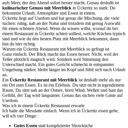
aufs Meer, der den Abend sofort besser macht. Genau deshalb ist
kulinarischer Genuss mit Meerblick
in Ückeritz so stark: Du
bekommst Urlaub, Atmosphäre und Essen in einem.
Ückeritz liegt auf Usedom und hat genau die Mischung, die viele
suchen: ruhig, nah an der Natur und trotzdem mit genug Auswahl
für einen schönen Abend. Wenn du wissen willst, worauf du bei
einem Restaurant in Ückeritz achten solltest, welche Küchen typisch
sind und wie du den besten Platz mit Meerblick bekommst, dann
bist du hier richtig.
Warum ein Ückeritz Restaurant mit Meerblick so gefragt ist
Ganz einfach: Der Blick macht das Essen besser. Nicht, weil der
Teller plötzlich magisch wird. Sondern weil Stimmung den
Unterschied macht. Ein gutes Gericht schmeckt in entspannter
Umgebung stärker, bleibt länger im Kopf und fühlt sich nach Urlaub
an.
Ein
Ückeritz Restaurant mit Meerblick
ist deshalb mehr als nur
ein Ort zum Essen. Es ist ein Erlebnis. Du sitzt nicht in irgendeinem
Raum. Du sitzt nah an der Ostsee, hörst Wind, Wellen und hast das
Gefühl, der Tag wird langsamer. Genau das suchen viele Gäste auf
Usedom.
Was ich in einem Ückeritz Restaurant erwarte
Ich halte die Messlatte einfach. Wenn ich in Ückeritz essen gehe,
will ich vier Dinge:
Gutes Essen
statt komplizierter Showküche