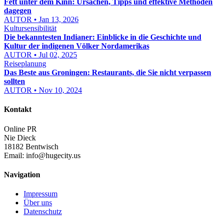
Fett unter dem Kinn: Ursachen, Tipps und effektive Methoden
dagegen
AUTOR • Jan 13, 2026
Kultursensibilität
Die bekanntesten Indianer: Einblicke in die Geschichte und
Kultur der indigenen Völker Nordamerikas
AUTOR • Jul 02, 2025
Reiseplanung
Das Beste aus Groningen: Restaurants, die Sie nicht verpassen
sollten
AUTOR • Nov 10, 2024
Kontakt
Online PR
Nie Dieck
18182 Bentwisch
Email:
info@hugecity.us
Navigation
Impressum
Über uns
Datenschutz