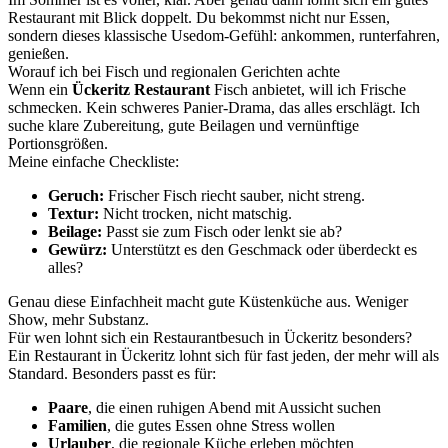
Restaurant mit Blick doppelt. Du bekommst nicht nur Essen,
sondern dieses klassische Usedom-Gefühl: ankommen, runterfahren,
genießen.
Worauf ich bei Fisch und regionalen Gerichten achte
Wenn ein
Ückeritz Restaurant
Fisch anbietet, will ich Frische
schmecken. Kein schweres Panier-Drama, das alles erschlägt. Ich
suche klare Zubereitung, gute Beilagen und vernünftige
Portionsgrößen.
Meine einfache Checkliste:
Geruch:
Frischer Fisch riecht sauber, nicht streng.
Textur:
Nicht trocken, nicht matschig.
Beilage:
Passt sie zum Fisch oder lenkt sie ab?
Gewürz:
Unterstützt es den Geschmack oder überdeckt es
alles?
Genau diese Einfachheit macht gute Küstenküche aus. Weniger
Show, mehr Substanz.
Für wen lohnt sich ein Restaurantbesuch in Ückeritz besonders?
Ein Restaurant in Ückeritz lohnt sich für fast jeden, der mehr will als
Standard. Besonders passt es für:
Paare
, die einen ruhigen Abend mit Aussicht suchen
Familien
, die gutes Essen ohne Stress wollen
Urlauber
, die regionale Küche erleben möchten