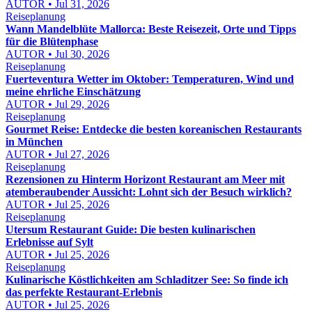
AUTOR • Jul 31, 2026
Reiseplanung
Wann Mandelblüte Mallorca: Beste Reisezeit, Orte und Tipps
für die Blütenphase
AUTOR • Jul 30, 2026
Reiseplanung
Fuerteventura Wetter im Oktober: Temperaturen, Wind und
meine ehrliche Einschätzung
AUTOR • Jul 29, 2026
Reiseplanung
Gourmet Reise: Entdecke die besten koreanischen Restaurants
in München
AUTOR • Jul 27, 2026
Reiseplanung
Rezensionen zu Hinterm Horizont Restaurant am Meer mit
atemberaubender Aussicht: Lohnt sich der Besuch wirklich?
AUTOR • Jul 25, 2026
Reiseplanung
Utersum Restaurant Guide: Die besten kulinarischen
Erlebnisse auf Sylt
AUTOR • Jul 25, 2026
Reiseplanung
Kulinarische Köstlichkeiten am Schladitzer See: So finde ich
das perfekte Restaurant-Erlebnis
AUTOR • Jul 25, 2026