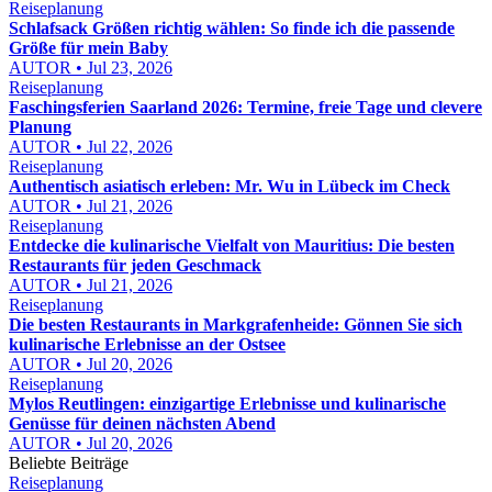
Reiseplanung
Schlafsack Größen richtig wählen: So finde ich die passende
Größe für mein Baby
AUTOR • Jul 23, 2026
Reiseplanung
Faschingsferien Saarland 2026: Termine, freie Tage und clevere
Planung
AUTOR • Jul 22, 2026
Reiseplanung
Authentisch asiatisch erleben: Mr. Wu in Lübeck im Check
AUTOR • Jul 21, 2026
Reiseplanung
Entdecke die kulinarische Vielfalt von Mauritius: Die besten
Restaurants für jeden Geschmack
AUTOR • Jul 21, 2026
Reiseplanung
Die besten Restaurants in Markgrafenheide: Gönnen Sie sich
kulinarische Erlebnisse an der Ostsee
AUTOR • Jul 20, 2026
Reiseplanung
Mylos Reutlingen: einzigartige Erlebnisse und kulinarische
Genüsse für deinen nächsten Abend
AUTOR • Jul 20, 2026
Beliebte Beiträge
Reiseplanung