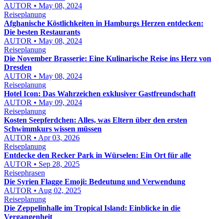
AUTOR • May 08, 2024
Reiseplanung
Afghanische Köstlichkeiten in Hamburgs Herzen entdecken:
Die besten Restaurants
AUTOR • May 08, 2024
Reiseplanung
Die November Brasserie: Eine Kulinarische Reise ins Herz von
Dresden
AUTOR • May 08, 2024
Reiseplanung
Hotel Icon: Das Wahrzeichen exklusiver Gastfreundschaft
AUTOR • May 09, 2024
Reiseplanung
Kosten Seepferdchen: Alles, was Eltern über den ersten
Schwimmkurs wissen müssen
AUTOR • Apr 03, 2026
Reiseplanung
Entdecke den Recker Park in Würselen: Ein Ort für alle
AUTOR • Sep 28, 2025
Reisephrasen
Die Syrien Flagge Emoji: Bedeutung und Verwendung
AUTOR • Aug 02, 2025
Reiseplanung
Die Zeppelinhalle im Tropical Island: Einblicke in die
Vergangenheit