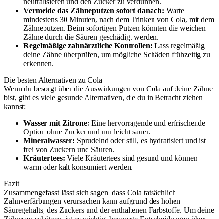
neutralisieren und den Zucker zu verdünnen.
Vermeide das Zähneputzen sofort danach:
Warte
mindestens 30 Minuten, nach dem Trinken von Cola, mit dem
Zähneputzen. Beim sofortigen Putzen könnten die weichen
Zähne durch die Säuren geschädigt werden.
Regelmäßige zahnärztliche Kontrollen:
Lass regelmäßig
deine Zähne überprüfen, um mögliche Schäden frühzeitig zu
erkennen.
Die besten Alternativen zu Cola
Wenn du besorgt über die Auswirkungen von Cola auf deine Zähne
bist, gibt es viele gesunde Alternativen, die du in Betracht ziehen
kannst:
Wasser mit Zitrone:
Eine hervorragende und erfrischende
Option ohne Zucker und nur leicht sauer.
Mineralwasser:
Sprudelnd oder still, es hydratisiert und ist
frei von Zuckern und Säuren.
Kräutertees:
Viele Kräutertees sind gesund und können
warm oder kalt konsumiert werden.
Fazit
Zusammengefasst lässt sich sagen, dass Cola tatsächlich
Zahnverfärbungen verursachen kann aufgrund des hohen
Säuregehalts, des Zuckers und der enthaltenen Farbstoffe. Um deine
Zähne zu schützen, ist es wichtig, bewusste Entscheidungen über